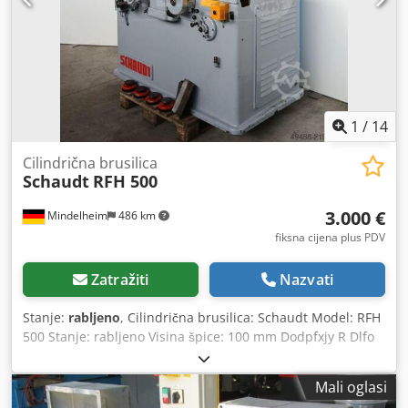
Sučelje za automatizaciju Zaštita brusne ploče potpuna
kada su vrata otvorena Razno signalna lampa Konjica s
električnim uvlačenjem pinole Prirubnica 1 komad Brusna
ploča 1 komad Pojasni filter na upit Stezni uređaji na upit
Puštanje u rad i obuka. Na zahtjev (potrebno je puštanje u
rad od strane Okamota u svrhu jamstva) Dwsdpfx Aozn U S
1
/
14
Isf Sea Prijevoz na upit
Cilindrična brusilica
Schaudt
RFH 500
3.000 €
Mindelheim
486 km
fiksna cijena plus PDV
Zatražiti
Nazvati
Stanje:
rabljeno
, Cilindrična brusilica: Schaudt Model: RFH
500 Stanje: rabljeno Visina špice: 100 mm Dodpfxjy R Dlfo
Af Sowa Razmak između špica: 500 mm Brzine vretena:
2225 / 2500 / 2825 min⁻¹ Promjer brusnog kotača
Mali oglasi
min./max.: 200 - 300 mm Težina, cca: 1900 kg Oprema: -