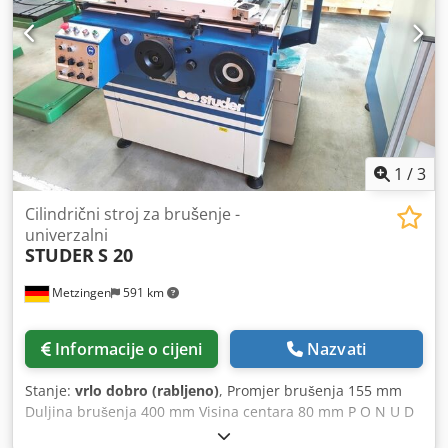
uključujući steznu čahuru i podesivu glavu - 600 mm do
konusnog prihvata bez glave
1
/
3
Cilindrični stroj za brušenje -
univerzalni
STUDER
S 20
Metzingen
591 km
Informacije o cijeni
Nazvati
Stanje:
vrlo dobro (rabljeno)
, Promjer brušenja 155 mm
Duljina brušenja 400 mm Visina centara 80 mm P O N U D
A Možemo vam ponuditi iz zalihe, uz moguću pogrešku i