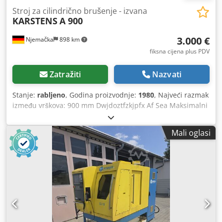
Stroj za cilindrično brušenje - izvana
KARSTENS
A 900
3.000 €
Njemačka
898 km
fiksna cijena plus PDV
Zatražiti
Nazvati
Stanje:
rabljeno
, Godina proizvodnje:
1980
, Najveći razmak
između vrškova: 900 mm Dwjdoztfzkjpfx Af Sea Maksimalni
opseg okretanja: 440 Težina stroja: približno 3 tone.
Mali oglasi