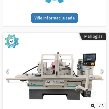
remont vašeg postojećeg stroja! Schaudt / Studer /
Kellenberger / Bahmüller / Voumard / Overbeck / Fortuna /
Tacchella i mnogi drugi.
Više informacija sada
Mali oglasi
1
/
3