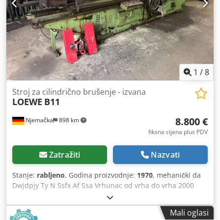
1
/
8
Stroj za cilindrično brušenje - izvana
LOEWE
B11
8.800 €
Njemačka
898 km
fiksna cijena plus PDV
Zatražiti
Nazvati
Stanje:
rabljeno
, Godina proizvodnje:
1970
, mehanički da
Dwjdpjy Ty N Ssfx Af Ssa Vrhunac od vrha do vrha 2000
mm Težina stroja cca 7,9 t dodatni brusni kotači
Mali oglasi