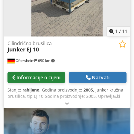
1
/
11
Cilindrična brusilica
Junker
EJ 10
Oftersheim
690 km
Informacije o cijeni
Nazvati
Stanje:
rabljeno
, Godina proizvodnje:
2005
, Junker kružna
brusilica, tip EJ 10 Godina proizvodnje: 2005. Upravljački
sustav: Siemens Udaljenost između centara: 150 mm Visina
osi centrirajuće čeljusti: 100 mm Dwedpfxjznx Hcj Af Ssa
Maksimalna masa obratka: 5 kg Maksimalni promjer
brusne ploče: 400 mm Maksimalna širina brusne ploče: 63
mm Promjer otvora brusne ploče, Junkerov konus: 27 mm
Ponuda je namijenjena isključivo obrtnicima u smislu