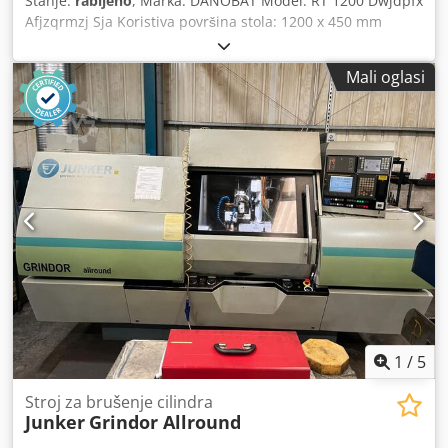
Stanje:
rabljeno
, Marka: DANOBAT Model: RT 1200 Dwjdpfx
Afjzqrmzj Sja Koristiva površina stola: 1200 x 450 mm
Koristiva površina za brušenje (brusni kamen promjera 100
mm): 1200 x 600 mm Koristiva površina za brušenje (brusni
Mali oglasi
kamen promjera 50 mm): 1200 x 550 mm Hod po uzdužnoj
osi X: 1300 mm Hod po poprečnoj osi Y: 500 mm
1
/
5
Stroj za brušenje cilindra
Junker
Grindor Allround