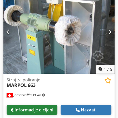
Ručni i automatski režim rada - Uređaj za hlađenje -
Strojna lampa - Sigurnosni udarni gumb za hitno
zaustavljanje - Nogice za stroj
1
/
5
Stroj za poliranje
MARPOL
663
Jonschwil
539 km
Informacije o cijeni
Nazvati