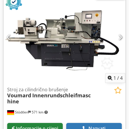
1
/
4
Stroj za cilindrično brušenje
Voumard
Innenrundschleifmasc
hine
Stödtlen
571 km
Informacije o cijeni
Nazvati