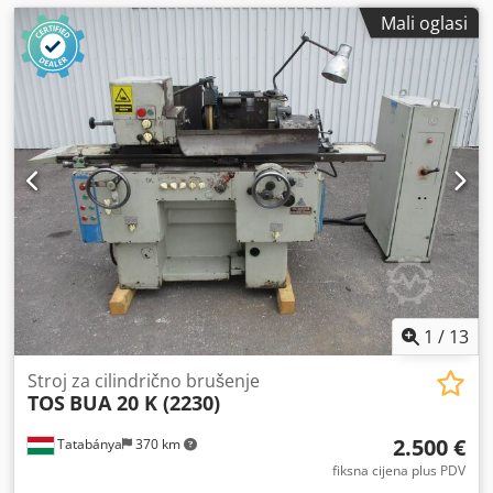
Mali oglasi
1
/
13
Stroj za cilindrično brušenje
TOS
BUA 20 K (2230)
2.500 €
Tatabánya
370 km
fiksna cijena plus PDV