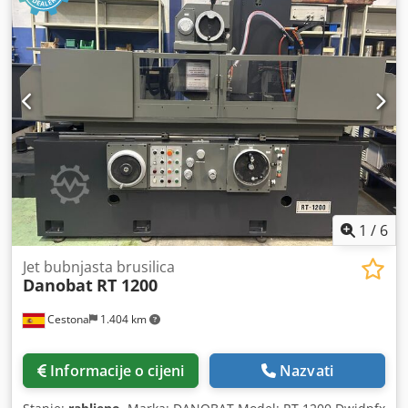
Opremljen jednim taložnim spremnikom PHILIPS Napon:
380 V Dimenzije (D x Š x V): 2000 x 1400 x 1600 mm Težina:
cca 1,5 t
1
/
6
Jet bubnjasta brusilica
Danobat
RT 1200
Cestona
1.404 km
Informacije o cijeni
Nazvati