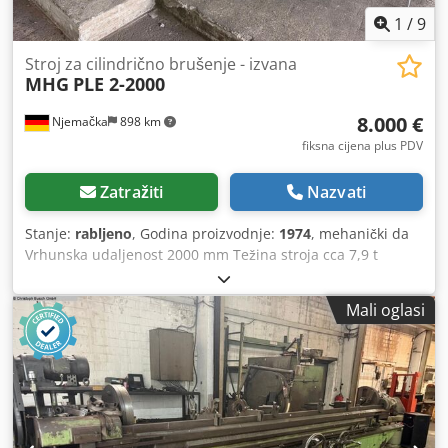
1
/
9
Stroj za cilindrično brušenje - izvana
MHG
PLE 2-2000
8.000 €
Njemačka
898 km
fiksna cijena plus PDV
Zatražiti
Nazvati
Stanje:
rabljeno
, Godina proizvodnje:
1974
, mehanički da
Vrhunska udaljenost 2000 mm Težina stroja cca 7,9 t
dodatni brusni kotači Dwsdpfxey Ty Rie Af Sea
Mali oglasi