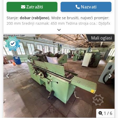
Zatražiti
Nazvati
Stanje:
dobar (rabljeno)
, Može se brusiti, najveći promjer:
200 mm Srednji razmak: 450 mm Težina stroja cca.: Djdpfx
Afjlz Nxwe Sewa 2.2t Dimenzije stroja:
Mali oglasi
1
/
6