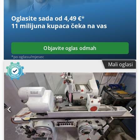
članka 14. Zakona o obligacijskom pravu (BGB).
Oglasite sada od 4,49 €
*
11 milijuna kupaca
čeka na vas
Objavite oglas odmah
*po oglasu/mjesec
Mali oglasi