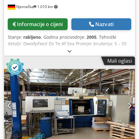
Njemačka
1.010 km
Informacije o cijeni
Nazvati
Stanje:
rabljeno
, Godina proizvodnje:
2005
, Tehnički
detalji: Dwodpfxezl Dz Te Af Sea Promjer brušenja: 5 – 55
mm Duljina brušenja: 500 mm Visina vrha: 75 mm Ukupna
potrebna snaga: 45 kW JUNKER Quickpoint 3000/50, nov,
Mali oglasi
2005., zadnji servis 2026., CNC vanjska i cilindrična
brusilica Rabljena CNC vanjska i kružna brusilica,
Proizvođač: JUNKER, model: QUICKPOINT 3000 s SIEMENS
upravljačkim sustavom, Radno vrijeme: 16.387 sati, vrijeme
proizvodnje: 9015 sati Zadnji servis stroja: 2026. Stroj
dolazi iz pogona koji je u funkciji i još je pod naponom u
proizvodnji. Dostupnost: odmah Opseg isporuke stroja: Br.
serije: 2331, god. proizvodnje 2005., inv. br. 16890 s
ventilom za smanjenje tlaka i sustavom za hlađenje,
proizvođač LTA, int. br. 59900, s hlađenjem, proizvođač
Rittal, kao i sustav za obradu ulja, proizvođač KNOLL, tip
AE1114, br. serije: 200516371, 30 – 200 m² Tehnički podaci