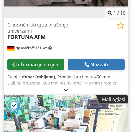
1
/
10
Cilindrični stroj za brušenje -
univerzalni
FORTUNA
AFM
Njemačka
761 km
Informacije o cijeni
Nazvati
Stanje:
dobar (rabljeno)
, Promjer brušenja: 450 mm
Duljina brušenja: 600 mm Visina vrha: 140 mm Promjer
obratka: 280 mm Broj okretaja glave vretena: 63 - 400
o/min Brzina brusnog kotača: 20-35 m/s Djdexcblqjpfx Af
Mali oglasi
Sowa Prostor potrebn cca. 2,4 x 1,9 x 2,1 m Ova kružna
brusilica je u dobrom stanju, odmah dostupna i može se
pod naponom pregledati kod prodavatelja. OPIS: - Uređaj
za unutarnje brušenje - Agregat za rashladnu tekućinu -
Automatski posmici Razmak između centara: - 430 mm