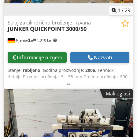
nalaze se u dokumentaciji.
1
/
29
Stroj za cilindrično brušenje - izvana
JUNKER
QUICKPOINT 3000/50
Njemačka
1.010 km
Informacije o cijeni
Nazvati
Stanje:
rabljeno
, Godina proizvodnje:
2005
, Tehnički
detalji: Promjer brušenja: 5 – 55 mm Duljina brušenja: 500
mm Visina centra: 75 mm Ukupna potrebna snaga: 45 kW
Video-poveznica: ?v=MX5Vpugniu4 Rabljena CNC vanjska i
Mali oglasi
kružna brusilica, Proizvođač: JUNKER, model: QUICKPOINT
3000 s SIEMENS upravljačkim sustavom, Radno vrijeme:
16.387 sati, vrijeme proizvodnje: 9015 sati Posljednji servis
stroja: 2026. Stroj dolazi iz pogona koji je u aktivnom radu i
još uvijek je pod naponom u proizvodnji. Dwodezlh Spepfx
Af Ssa Dostupnost: odmah dostupno Opseg isporuke
stroja: Tvornički broj: 2331, god. proizvodnje 2005,