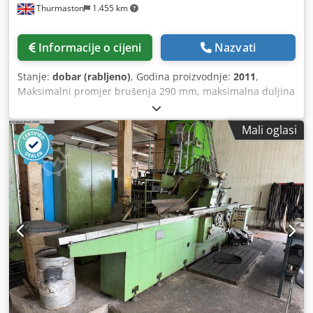
Thurmaston
1.455 km
Informacije o cijeni
Nazvati
Stanje:
dobar (rabljeno)
, Godina proizvodnje:
2011
,
Maksimalni promjer brušenja 290 mm, maksimalna duljina
brušenja 800 mm, veličina brusne ploče 290 mm x 63 mm
provrt. Kontrola Fanuc 21i-TB, brzina radne glave 1000
Mali oglasi
o/min, snaga vretena 5Kw, Dwjdpfx Afstudfde Soa
okretanje stola +6/-3,5 stupnjeva, kut zakretanja radne
glave 0-90 stupnjeva. motor internog vretena 1.5kw.
opremljen rashladnim sredstvom.