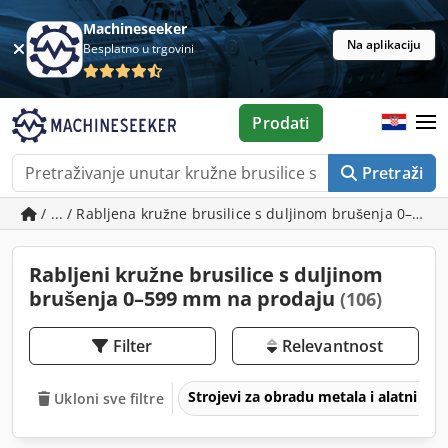
Machineseeker
Na aplikaciju
Besplatno u trgovini
Prodati
Pretraži
/ ... / Rabljena kružne brusilice s duljinom brušenja 0–59
Rabljeni kružne brusilice s duljinom
brušenja 0–599 mm na prodaju
(106)
Filter
Relevantnost
Strojevi za obradu metala i alatni str
Ukloni sve filtre