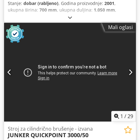
Stanje:
dobar (rabljeno)
, Godina proizvodnje:
2001
,
ukupna širina:
700 mm
, ukupna duljina:
1.050 mm
,
ukupna visina:
1.400 mm
, promjer diska:
250 mm
, ukupna
masa:
100 kg
, Stroj za poliranje s dvije ruke, s 2 usisna
Mali oglasi
postolja, 2-brzinski motor, 1,3 / 1,7 kW, brzine 1400/2800
o/min, promjer diska za poliranje 250 x 25 x 60 mm,
dimenzije 1050 x 700 x 1400 mm, težina 100 kg
Dsdpfewhzh Eox Af Sewa
1
/
29
Stroj za cilindrično brušenje - izvana
JUNKER
QUICKPOINT 3000/50