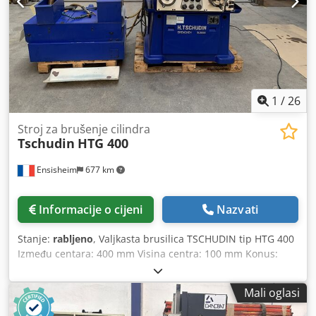
inventarni broj 16890 s ventilom za rasterećenje tlaka i
sustavom hlađenja, proizvođač LTA, Interni broj: 59900, s
sustavom hlađenja, proizvođač Rittal, te sustavom za
obradu ulja, proizvođač KNOLL, tip AE1114, Tvornički broj:
200516371, 30 – 200 m² Tehničke podatke možete pronaći
u dokumentaciji.
1
/
26
Stroj za brušenje cilindra
Tschudin
HTG 400
Ensisheim
677 km
Informacije o cijeni
Nazvati
Stanje:
rabljeno
, Valjkasta brusilica TSCHUDIN tip HTG 400
Između centara: 400 mm Visina centra: 100 mm Konus:
CM4 Brzina vretena: od 70 do 500 o/min Maksimalni hod
stola: 420 mm Orijentacija stola na 15° Brusni kotač: Ø 300
Mali oglasi
mm Dwjdpfxjzk Dbde Af Soa Pomični konjić CM3 Stroj
obnovljen od strane REWITECH SA (Švicarska) 1995. godine