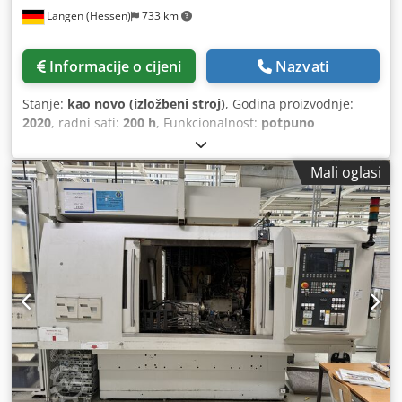
Langen (Hessen)
733 km
Informacije o cijeni
Nazvati
Stanje:
kao novo (izložbeni stroj)
, Godina proizvodnje:
2020
, radni sati:
200 h
, Funkcionalnost:
potpuno
funkcionalan
, masa obratka (maks.):
150 kg
, duljina
brušenja:
500 mm
, promjer brusnog kotača:
455 mm
,
Mali oglasi
promjer brušenja:
300 mm
, težina obratka između centara:
150.000 g
, vrsta ulazne struje:
trofazni
, promjer izratka
između centara:
500 mm
, širina brusnog kotača:
75 mm
,
maksimalna brzina vretena:
500 okr/min
, brzina vretena
(min.):
10 okr/min
, snaga motora brusne vretena:
7.500 W
,
ukupna masa:
4.600 kg
, Demonstracijski CNC stroj za
cilindrično brušenje s pripremom za automatizaciju
Napravite OKAMOTO Model OGM-350 P NCIII Godina
izgradnje 2020 Fanuc Oi Model D kontrola Radno vrijeme
cca. 200 sati Tehnički podaci Maksimalni promjer njihanja
320 mm Maksimalni razmak između centara 500 mm Maks.
promjer obratka za brušenje 300 mm Maks. težina obratka