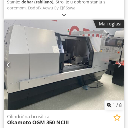
Stanje:
dobar (rabljeno)
, Stroj je u dobrom stanju s
opremom. Dsdpfx Aowu Ey Ejf Sswa
Mali oglasi
1
/
8
Cilindrična brusilica
Okamoto
OGM 350 NCIII