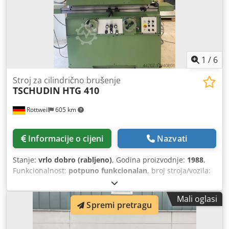
slučajnog dodira vanjskog brusnog vretena - Zaštitna vrata
- na ručni pogon - Prirubnica brusne ploče - LED točka s
fleksibilnom rukom - odgovarajući sustav rashladnog
sredstva
1
/
6
Stroj za cilindrično brušenje
TSCHUDIN
HTG 410
Rottweil
605 km
Informacije o cijeni
Nazvati
Stanje:
vrlo dobro (rabljeno)
, Godina proizvodnje:
1988
,
Funkcionalnost:
potpuno funkcionalan
, broj stroja/vozila:
1
, visina centra:
150 mm
, širina u sredini:
480 mm
,
promjer brušenja:
299 mm
, Novopridošli artikl 1
Mali oglasi
hidraulična univerzalna vanjska i unutarnja kružna
Spremi pretragu
brusilica TSCHUDIN HTG 410 U Dwjdpfovdumbjx Af Sea -
Godina proizvodnje: 1988, dijelom revidirana 2026. - Visina