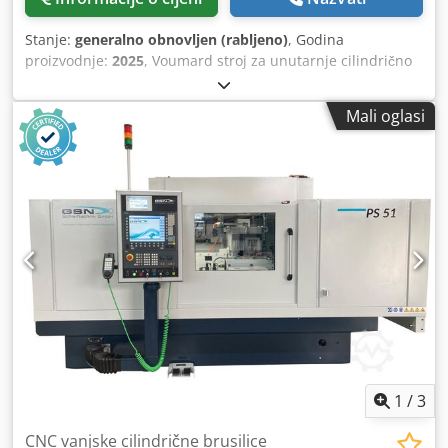
Stanje:
generalno obnovljen (rabljeno)
, Godina
proizvodnje:
2025
, Voumard stroj za unutarnje cilindrično
brušenje Središnja visina: 180 mm (moguće više kao opcija)
Dubina brušenja: 200 mm Težina obratka: 170 kg Ostale
Mali oglasi
slobodno odabrane opcije - Potpuno novi upravljački ormar
s PLC osnovnim i panelom - Pretvorba u kuglični navojni
pogon uključujući SPS-Pro (ciklički kontroliran) - "Memorija
izratka" PLC-PRO za 10/15/30/50 izradaka - Mini ručni
uređaj za SPS-PRO - Rotacijski enkoder u zakretnoj osi -
Staklena ljestvica u Z osi - Vreteno za unutarnje brušenje
frekvencijskog pretvarača - Preinaka kolica na pneumatsko
podizanje - Vrhunac povećanja - Oznaka CE u kombinaciji s
djelomično ili potpuno zatvorenom komorom za prskanje
vode Dedpfx Afjhpn Sxj Sewa - Daljinsko održavanje -
prikladno rashladno sredstvo/sustav ekstrakcije - i mnogo
više. Također možemo izvršiti remont vašeg postojećeg
stroja! Schaudt / Studer / Kellenberger / Bahmüller /
Voumard / Overbeck / Fortuna / Tacchella i mnogi drugi.
1
/
3
CNC vanjske cilindrične brusilice