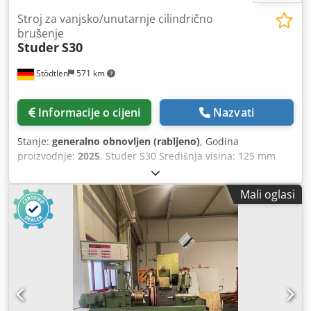
Stroj za vanjsko/unutarnje cilindrično
brušenje
Studer
S30
Stödtlen
571 km
Informacije o cijeni
Nazvati
Stanje:
generalno obnovljen (rabljeno)
, Godina
proizvodnje:
2025
, Studer S30 Središnja visina: 125 mm
Razmak između središta: 650 mm Težina obratka: 80 kg
Ostale slobodno odabrane opcije: Dsdpfx Aod Hdxwef
Mali oglasi
Sowa - Potpuno novi upravljački ormar sa SPS-Basic i
panelom - Pretvorba u kuglični vijak uključujući SPS-Pro
(ciklično kontrolirano) - "Memorija obratka" SPS-PRO za
10/15/30/50 obratka - Staklena ljestvica u X i Z osi - Okretni
unutarnji uređaj za brušenje - Motorno vreteno za uređaj
za unutarnje brušenje - Vanjsko brusno vreteno
frekventnog pretvarača - Vreteno za unutarnje brušenje
frekvencijskog pretvarača - Senzori za brušenje - Zaštita od