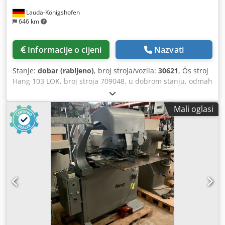
Lauda-Königshofen
646 km
Informacije o cijeni
Nazvati
Stanje:
dobar (rabljeno)
, broj stroja/vozila:
30621
, Ös stroj
Hang 103 LOK, broj stroja 709048, u dobrom stanju, odmah
dostupan Ös stroj Hang 103 LOK, broj stroja 180887813, u
dobrom stanju, odmah dostupan Ako ste zainteresirani,
Mali oglasi
rado ćemo vas obavijestiti o ostalim strojevima u našem
asortimanu. Dwsdpfx Aormlyrshpea Srdačno ste pozvani,
uz prethodni dogovor, razgledati stroj u našem objektu.