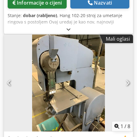
Informacije o cijeni
Nazvati
Stanje:
dobar (rabljeno)
, Hang 102-20 stroj za umetanje
ringova s postoljem Ovaj uređaj je kao nov, najnoviji
proizvod tvrtke Hang. Proizvedeno u Njemačkoj. Tehničke
specifikacije: 1 glava Promjer ringa: br. 24-25. Unutarnji
Mali oglasi
promjer: 4 mm. Maksimalni kapacitet: 20 listova od 80 g/m²
Prednje i bočne margine Dsdpfjzlgfnsx Ahpowa Ručno
upravljanje Uređaj automatski umeće ring u ispravnom
smjeru, buši rupu i zakiva ring u jednom potezu. Upute su
uključene.
1
/
8