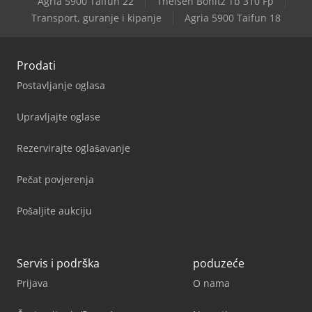
Agria 5900 Taifun 22
Theisen Bonitz Tb 310 Fp
Transport, guranje i kipanje
Agria 5900 Taifun 18
Prodati
Postavljanje oglasa
Upravljajte oglase
Rezervirajte oglašavanje
Pečat povjerenja
Pošaljite aukciju
Servis i podrška
poduzeće
Prijava
O nama