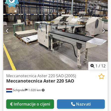
nitni spojeva na prstenaste mehanizme i njihovo
pričvršćivanje za kućišta.
1
/
12
Meccanotecnica Aster 220 SAO (2005)
Meccanotecnica
Aster 220 SAO
Schijndel
1.020 km
Informacije o cijeni
Nazvati