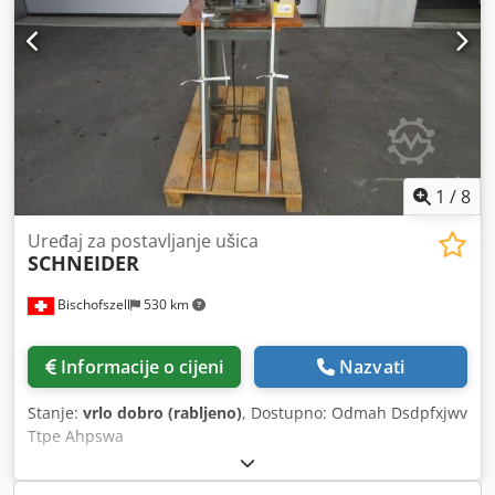
1
/
8
Uređaj za postavljanje ušica
SCHNEIDER
Bischofszell
530 km
Informacije o cijeni
Nazvati
Stanje:
vrlo dobro (rabljeno)
, Dostupno: Odmah Dsdpfxjwv
Ttpe Ahpswa