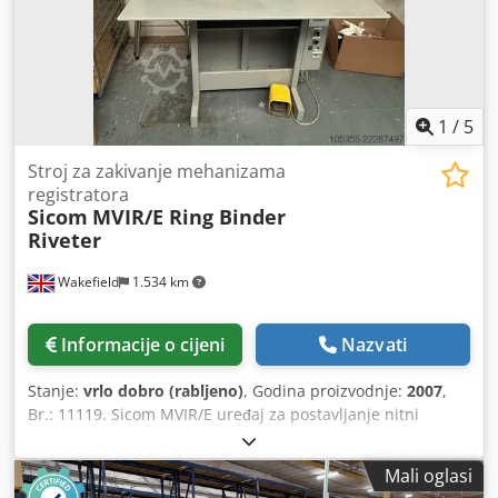
1
/
5
Stroj za zakivanje mehanizama
registratora
Sicom
MVIR/E Ring Binder
Riveter
Wakefield
1.534 km
Informacije o cijeni
Nazvati
Stanje:
vrlo dobro (rabljeno)
, Godina proizvodnje:
2007
,
Br.: 11119. Sicom MVIR/E uređaj za postavljanje nitni
spojeva, 2007. Procesi: Stroj za postavljanje nitni spojeva s
dvostrukom glavom. Dsdpfx Ahozkgflspjwa Ručno
Mali oglasi
dodavanje kućišta i prstenastih mehanizama. Postavljanje