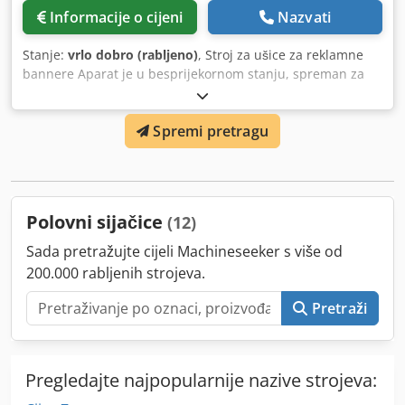
Informacije o cijeni
Nazvati
Stanje:
vrlo dobro (rabljeno)
, Stroj za ušice za reklamne
bannere Aparat je u besprijekornom stanju, spreman za
rad. Tehnički podaci: 1 glava laserski indikator Dwodpew
Ed U Ajfx Ahpea Upravljana nožnom pedalom
Spremi pretragu
Polovni sijačice
(12)
Sada pretražujte cijeli Machineseeker s više od
200.000 rabljenih strojeva.
Pretraži
Pregledajte najpopularnije nazive strojeva: