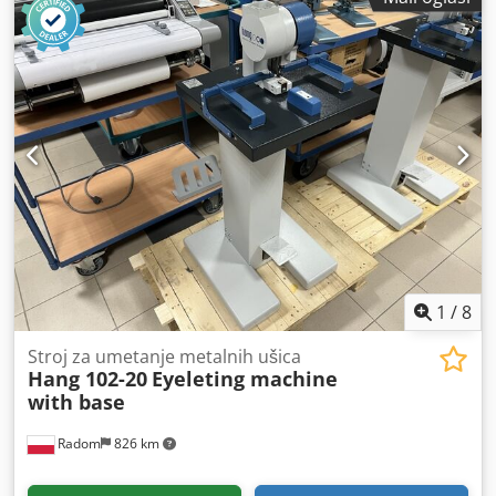
1
/
8
Stroj za umetanje metalnih ušica
Hang 102-20
Eyeleting machine
with base
Radom
826 km