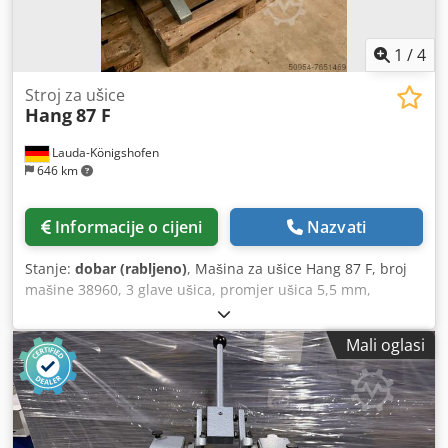
1
/
4
Stroj za ušice
Hang
87 F
Lauda-Königshofen
646 km
Informacije o cijeni
Nazvati
Stanje:
dobar (rabljeno)
, Mašina za ušice Hang 87 F, broj
mašine 38960, 3 glave ušica, promjer ušica 5,5 mm,
unutarnji promjer 5 mm, uređaj za usisavanje otpada, u
dobrom stanju, odmah dostupno Dodjilufqepfx Ahpowa
Mali oglasi