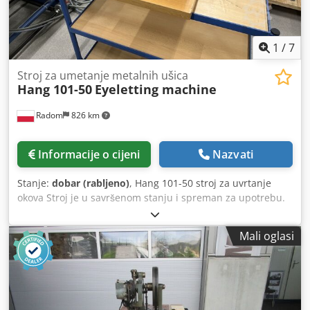
1
/
7
Stroj za umetanje metalnih ušica
Hang 101-50
Eyeletting machine
Radom
826 km
Informacije o cijeni
Nazvati
Stanje:
dobar (rabljeno)
, Hang 101-50 stroj za uvrtanje
okova Stroj je u savršenom stanju i spreman za upotrebu.
Tehničke specifikacije: 1 glava za uvrtanje okova (Hang 271
zakovica, promjer otvora cca 6 mm) Maksimalni kapacitet:
Mali oglasi
20 listova Napajanje: 230V Prednji i bočni graničnici
Upravljanje: nožna pedala ili ručna sklopka Stroj probuši i
učvrsti okov u jednom prolazu. Dwjdozhkh Ejpfx Ahpsa
Automatsko dodavanje okova.