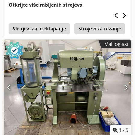
Otkrijte više rabljenih strojeva
0
Strojevi za preklapanje
Strojevi za rezanje
Mali oglasi
1
/
9