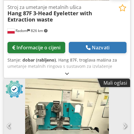
Stroj za umetanje metalnih ušica
Hang 87F
3-Head Eyeletter with
Extraction waste
Radom
826 km
Informacije o cijeni
Nazvati
Stanje:
dobar (rabljeno)
, Hang 87F, troglava mašina za
umetanje metalnih ringova s sustavom za izvlačenje
otpada Proizvođač: Hang Njemačka Vrlo dobro stanje,
nedavno servisirana. Stroj služi za umetanje ringova. Tri
Mali oglasi
glave s podešavanjem razmaka i mogućnošću deaktivacije
svake pojedine glave. Ugrađen sustav za izvlačenje otpada
neposredno nakon postavljanja ringova. Debljina kartona:
0,2-4 mm Dubina umetanja: 300 mm Dwodpszfwxrefx
Ahpja Razmak između glava: podesiv od 70-320 mm
Vremenski ciklus: 0,5 s Stroj koristi Hang br. 272 rivete.
Težina: 570 kg Napajanje: 380 V Pokretanje ciklusa putem
nožne pedale. Ringovi uključeni.