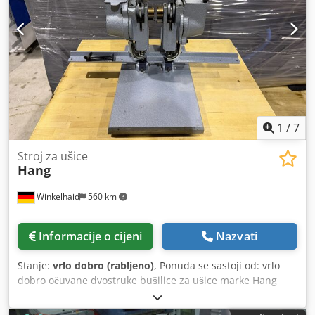
1
/
7
Stroj za ušice
Hang
Winkelhaid
560 km
Informacije o cijeni
Nazvati
Stanje:
vrlo dobro (rabljeno)
, Ponuda se sastoji od: vrlo
dobro očuvane dvostruke bušilice za ušice marke Hang
Dwodpfx Aox R E Dcehpja