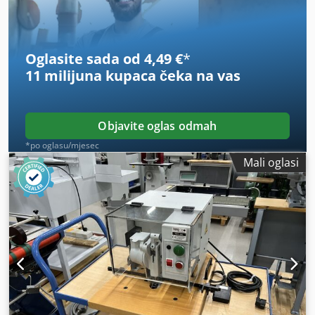
Težina: 170 kg Pneumatski priključak: 6-8 bara Automatsko
doziranje zakovica, bušenje materijala i naglašavanje
zakovice.
Oglasite sada od 4,49 €
*
11 milijuna kupaca
čeka na vas
Objavite oglas odmah
*po oglasu/mjesec
Mali oglasi