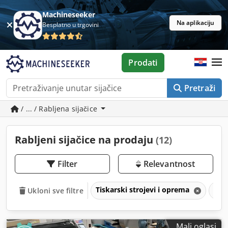
Machineseeker
Na aplikaciju
Besplatno u trgovini
Prodati
Pretraži
/ ... / Rabljena sijačice
Rabljeni sijačice na prodaju
(12)
Filter
Relevantnost
Tiskarski strojevi i oprema
Str
Ukloni sve filtre
Mali oglasi