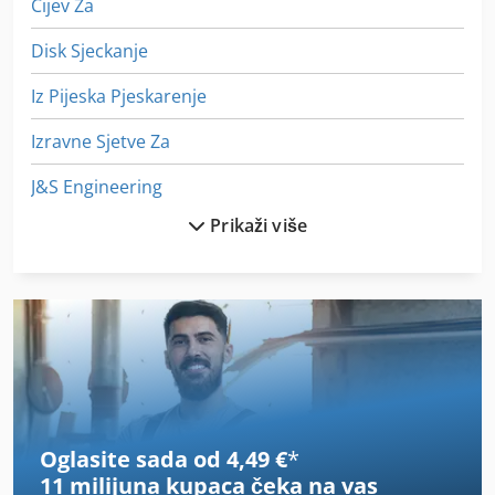
Cijev Za
Disk Sjeckanje
Iz Pijeska Pjeskarenje
Izravne Sjetve Za
J&S Engineering
Prikaži više
Kiselo Tijesto Za
Ljepilo Za
Na Ležajevima
Proizvodi Od Tijesta
S Noktiju
Oglasite sada od 4,49 €
*
S Točke Gledišta Okvir
11 milijuna kupaca
čeka na vas