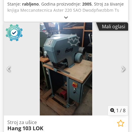
Stanje:
rabljeno
, Godina proizvodnje:
2005
, Stroj za šivanje
knjiga Meccanotecnica Aster 220 SAO Dwodpfxezbbm Ts
Ahpea Godina proizvodnje: 2005 Opis: - Monitor u boji s
touch-screenom - Predpunjač - Uvlakač - Optičko
Mali oglasi
prepoznavanje vrsta arka - 4 + 4 mogućnosti otvaranja -
Razdvajač knjižnih blokova - Slagač knjiga: Plus stacker -
Bez pumpe
1
/
8
Stroj za ušice
Hang
103 LOK