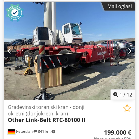
priključak za punjenje telefona Velika kutija za alat
Mali oglasi
Ugrađena vakuumska pumpa Uklonjivi protutež
Chedpjxwxcpefx Akcsa
1
/
12
Građevinski toranjski kran - donji
okretni (donjokretni kran)
Other
Link-Belt RTC-80100 II
199.000 €
Peterslahr
841 km
fiksna cijena plus PDV