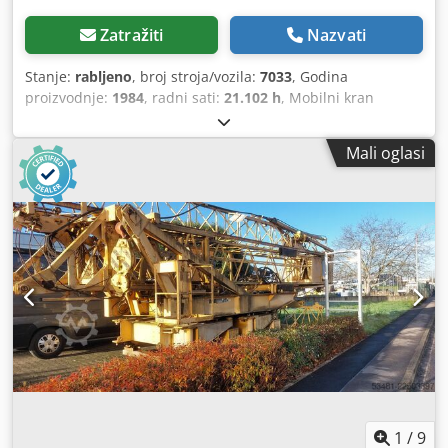
Zatražiti
Nazvati
Stanje:
rabljeno
, broj stroja/vozila:
7033
, Godina
proizvodnje:
1984
, radni sati:
21.102 h
, Mobilni kran
proizvođača Coles Cranes Tip 625S Godina proizvodnje
1984., 21102 sata, očitano prema satu, maks. nosivost:
Mali oglasi
20000 kg na 3 m, nosivost 1700 kg pri maks. domet od 18
m, podnožje za oslanjanje 5,9 x 5,9, ukupna masa krana
22.400 kg, dimenzije za transport 10,86 m x 2,5 m x 4,0 m,
kut okretanja 360°, raspored kotača 4x4, Chedpfozcbmisx
Akcea hidraulično ovjes, obujam motora 6086 cm³, snaga:
89 kW (121 KS) pri 2500 o/min, motor: 6-cilindrični Deutz
dizelski motor, s vodenim hlađenjem, mjenjač: automatski
mjenjač u 4 stupnja, gume: 385/95R 24, profil sprijeda 21
mm, straga 18 mm, dodatne informacije i fotografije
dostupne na zahtjev, ovo opis nije obvezujuća ponuda i
može sadržavati pogreške, ne preuzimamo odgovornost za
točnost svih navedenih podataka.
1
/
9