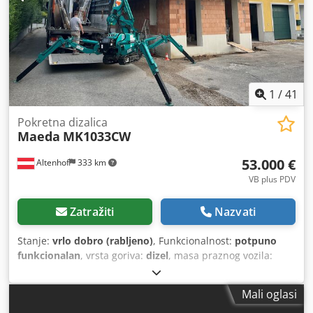
1
/
41
Pokretna dizalica
Maeda
MK1033CW
53.000 €
Altenhof
333 km
VB plus PDV
Zatražiti
Nazvati
Stanje:
vrlo dobro (rabljeno)
, Funkcionalnost:
potpuno
funkcionalan
, vrsta goriva:
dizel
, masa praznog vozila:
2.200 kg
, stanje lanca:
90 postotak
, Godina proizvodnje:
2015
, radni sati:
1.329 h
, broj stroja/vozila:
MK0021
,
Mali oglasi
Oprema:
gumene gusjenice, računalo na vozilu
, Maeda