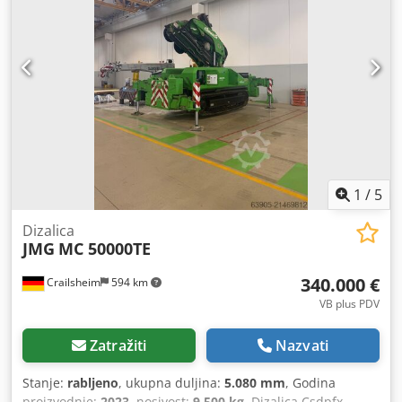
1
/
5
Dizalica
JMG
MC 50000TE
340.000 €
Crailsheim
594 km
VB plus PDV
Zatražiti
Nazvati
Stanje:
rabljeno
, ukupna duljina:
5.080 mm
, Godina
proizvodnje:
2023
, nosivost:
9.500 kg
, Dizalica Csdpfx