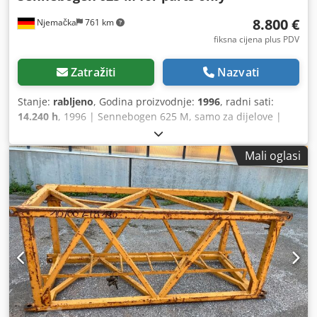
8.800 €
Njemačka
761 km
fiksna cijena plus PDV
Zatražiti
Nazvati
Stanje:
rabljeno
, Godina proizvodnje:
1996
, radni sati:
14.240 h
, 1996 | Sennebogen 625 M, samo za dijelove |
Mobilni kran | 14240 sati 📍Lokacija: Njemačka 🚛 Dostava
je moguća do vaše lokacije – koristite naš kalkulator
Mali oglasi
troškova dostave za procjenu troškova transporta! 💰
Kupite sada za 8800 EUR ili pošaljite ponudu. Moguća
uplata prilikom dostave uz pristojnu naknadu (podložno
odobrenju)* 👷‍♂️ Provjereno od strane neovisnog stručnjaka
0 točaka inspekcije, 0 odobreno ✅, 0 nedostataka ℹ️, 0
troškova ⚠️ 📌 Komentar inspektora: Namijenjeno za
dijelove: Već je uklonjeno mnogo komponenti. Motor i
hidraulična pumpa su prisutni, a osovine su kompletne.
Međutim, nedostaju neki hidraulički dijelovi, kao i džojstici
i zasloni. Također, navodno postoje nedostaci na motoru.
📄 Želite vidjeti cjeloviti izvještaj o inspekciji, dodatne