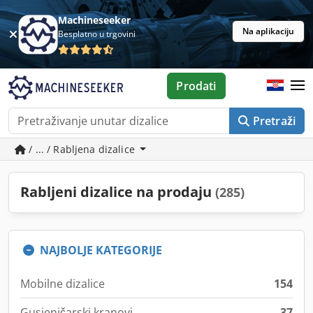
Machineseeker
Na aplikaciju
Besplatno u trgovini
Prodati
Pretraži
/ ... / Rabljena dizalice
Rabljeni dizalice na prodaju
(285)
NAJBOLJE KATEGORIJE
Mobilne dizalice
154
Gusjeničarski kranovi
37