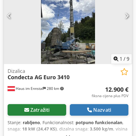
1
/
9
Dizalica
Condecta AG
Euro 3410
12.900 €
Haus im Ennstal
280 km
fiksna cijena plus PDV
Zatražiti
Nazvati
Stanje:
rabljeno
, Funkcionalnost:
potpuno funkcionalan
,
snaga:
18 kW (24,47 KS)
, dizalna snaga:
3.500 kg/m
, visina
podizanja:
23.000 mm
, prva registracija:
06/2026
, vrsta