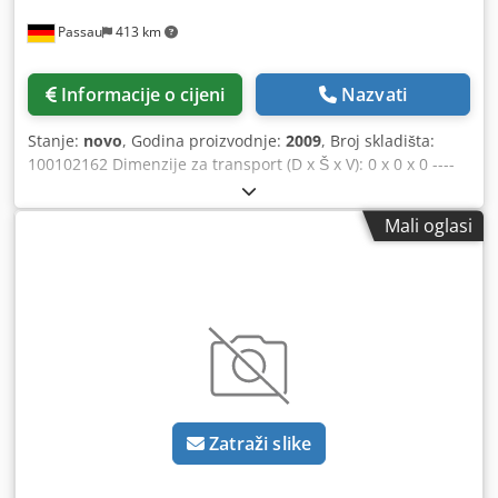
Passau
413 km
Informacije o cijeni
Nazvati
Stanje:
novo
, Godina proizvodnje:
2009
, Broj skladišta:
100102162 Dimenzije za transport (D x Š x V): 0 x 0 x 0 ----
Donji dio s kolosijekom od 6 m, uključujući središnji
protuuter Toranj za visinu kukova od 30 m Domet 65 m,
Mali oglasi
uključujući protuuter Toranjski sustav 256HC Kabina Radio
ABB Središnji sustav podmazivanja Dizalica snage 45 kW
Chodpfszr Dlxex Akcja Cijena, isporuka iz skladišta u
Nürnbergu.
Zatraži slike