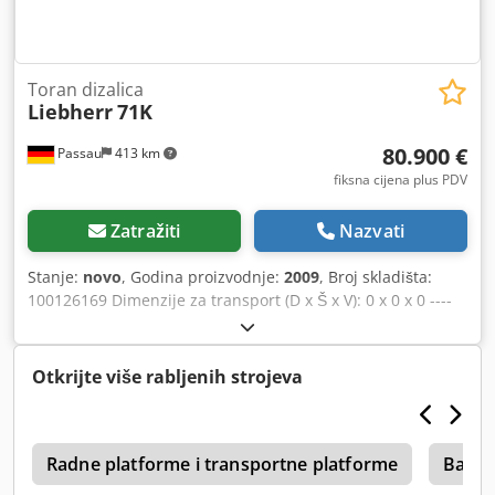
Toran dizalica
Liebherr
71K
80.900 €
Passau
413 km
fiksna cijena plus PDV
Zatražiti
Nazvati
Stanje:
novo
, Godina proizvodnje:
2009
, Broj skladišta:
100126169 Dimenzije za transport (D x Š x V): 0 x 0 x 0 ----
Doseg: 45 m Chjdpfx Aezr Dlrekcja Uključuje kabinu
Uključuje transformator od 4,7 kVA Uključuje radio uređaj
Uključuje produžetak rotirajuće platforme Uključuje balast
Otkrijte više rabljenih strojeva
za radijus okretnog kruga od 2,9 m Lokacija: Dresden
Radne platforme i transportne platforme
Bager