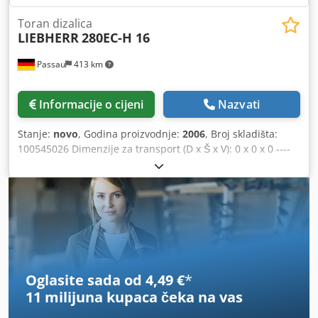
Weissenbach 153, 8967 Haus im Ennstal.
Toran dizalica
LIEBHERR
280EC-H 16
Passau
413 km
Informacije o cijeni
Nazvati
Stanje:
novo
, Godina proizvodnje:
2006
, Broj skladišta:
100545026 Dimenzije za transport (D x Š x V): 0 x 0 x 0 ----
Hidraulički sustav 65 kW 1 x Donji dio s duljinom tračnica
6,0 m i potrebnim centralnim protuutegom Elementi
jarbola za visinu kukaste ruke od 30 m Chedpfx Akszr
Dlljcea Domet 50 m, uključujući protuuteg Boja: žuta
Uključujući radio sustav HBC Lokacija: Regensburg
Oglasite sada od 4,49 €
*
11 milijuna kupaca
čeka na vas