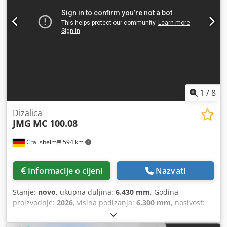
automatski mjenjač Gume: 385/95R 24, profil prednjih 21
mm, stražnjih 18 mm Chsdpfxszrw E So Akcea ID 7033
Detaljnije podatke i dodatne slike šaljemo na upit. Ovaj
opis ne predstavlja obvezujuću ponudu te može sadržavati
pogreške; ne preuzimamo odgovornost za potpunost i
ispravnost informacija.
1
/
8
Dizalica
JMG
MC 100.08
Crailsheim
594 km
Informacije o cijeni
Nazvati
Stanje:
novo
, ukupna duljina:
6.430 mm
, Godina
proizvodnje:
2026
, visina podizanja:
6.300 mm
, nosivost:
15.000 kg
, Dizalica JMG MC 100.08 Pogon: električni Godina
proizvodnje: 2026 Visina dizanja (mm): 6.300 Nosivost (kg):