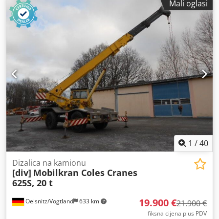
Mali oglasi
15.000 Codozribljpfx Akcsha
1
/
40
Dizalica na kamionu
[div]
Mobilkran Coles Cranes
625S, 20 t
19.900 €
Oelsnitz/Vogtland
633 km
21.900 €
fiksna cijena plus PDV