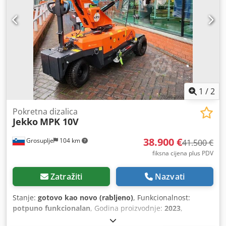
1
/
2
Pokretna dizalica
Jekko
MPK 10V
38.900 €
Grosuplje
104 km
41.500 €
fiksna cijena plus PDV
Zatražiti
Nazvati
Stanje:
gotovo kao novo (rabljeno)
, Funkcionalnost:
potpuno funkcionalan
, Godina proizvodnje:
2023
,
POSEBNE ZNAČAJKE 990 kg dizalica (runner Jib) USB