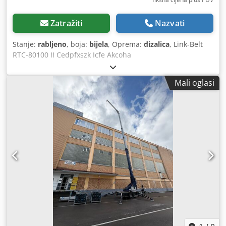
Zatražiti
Nazvati
Stanje:
rabljeno
, boja:
bijela
, Oprema:
dizalica
, Link-Belt
RTC-80100 II Cedpfxszk Icfe Akcoha
Mali oglasi