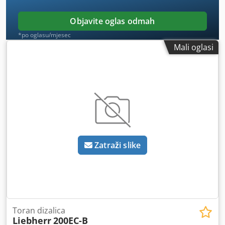
Objavite oglas odmah
*po oglasu/mjesec
Mali oglasi
Zatraži slike
Toran dizalica
Liebherr
200EC-B