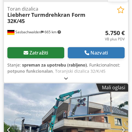
Toran dizalica
Liebherr
Turmdrehkran Form
32K/45
5.750 €
Sasbachwalden
665 km
VB plus PDV
Zatražiti
Nazvati
Stanje:
spreman za upotrebu (rabljeno)
, Funkcionalnost:
potpuno funkcionalan
, Toranjski dizalica 32/K/45
Chodpszr D Ugefx Akcoa Dizalica s maksimalnim dosegom
od 30 m Nosivost od 1000 do 4700 kg Protuuteg od betona
Mali oglasi
16.000 kg Na dizalici su obnovljeni motor okretanja,
hidraulična pumpa, brtve cilindara, crijeva, užad i
kontaktori. Popis rezervnih dijelova i upute za uporabu
dostupni. S daljinskim upravljačem.