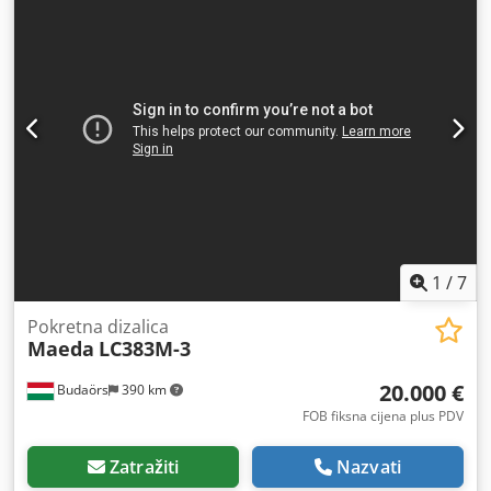
minikran MK 1033 (detaljne specifikacije pogledajte u
opisu modela na internetu). U vrlo dobrom stanju, s malo
sati rada, redovito servisiran. Moguća je inspekcija u bilo
kojem trenutku. Cedpfx Aozp Uw Tokcjha
1
/
7
Pokretna dizalica
Maeda
LC383M-3
20.000 €
Budaörs
390 km
FOB fiksna cijena plus PDV
Zatražiti
Nazvati