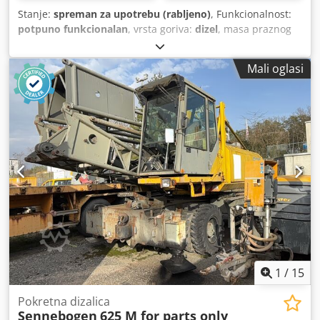
Stanje:
spreman za upotrebu (rabljeno)
, Funkcionalnost:
potpuno funkcionalan
, vrsta goriva:
dizel
, masa praznog
vozila:
3.800 kg
, maksimalna nosivost:
2.780 kg
, radni sati:
2.285 h
, Oprema:
čelične gusjenice
, Prodaje se Maeda
Mali oglasi
metalna gusenička dizalica (s gumenim umetcima) u
savršenom stanju. Opremljena je Komatsu diesel motorom
i zauzima minimalan prostor. Odlično se snalazi i na malim
površinama. Chodpszq Dlpofx Akcea
1
/
15
Pokretna dizalica
Sennebogen
625 M for parts only