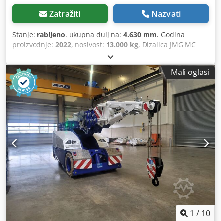
Zatražiti
Nazvati
Stanje:
rabljeno
, ukupna duljina:
4.630 mm
, Godina
proizvodnje:
2022
, nosivost:
13.000 kg
, Dizalica JMG MC
130S Pogon: električni Godina proizvodnje: 2022 Cjdpfszfq
A Rjx Akcoha Nosivost (kg): 13.000
Mali oglasi
1
/
10