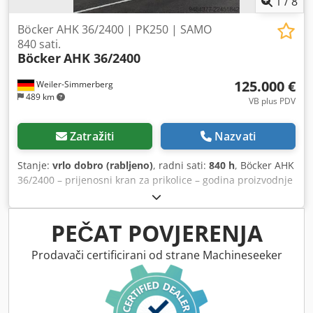
1
/
8
Böcker AHK 36/2400 | PK250 | SAMO
840 sati.
Böcker
AHK 36/2400
125.000 €
Weiler-Simmerberg
489 km
VB plus PDV
Zatražiti
Nazvati
Stanje:
vrlo dobro (rabljeno)
, radni sati:
840 h
, Böcker AHK
36/2400 – prijenosni kran za prikolice – godina proizvodnje
2017. – samo 840 radnih sati – PK 250 – pogon za
manevriranje. Na prodaju je Böcker AHK 36/2400
prijenosni kran za prikolice, proizveden 2017., u vrlo
PEČAT POVJERENJA
dobrom stanju, s minimalnim znakovima korištenja i
tehnički besprijekoran. Podaci i oprema: * Godina
Prodavači certificirani od strane Machineseeker
proizvodnje: 2017. Codpfx Akszqgycscsha * Samo 840
radnih sati * Honda benzinski motor * Pogon za
manevriranje * Radna platforma PK 250 * Nove gume *
Nova sajla * Važeći certifikat UVV * Redovito održavan *