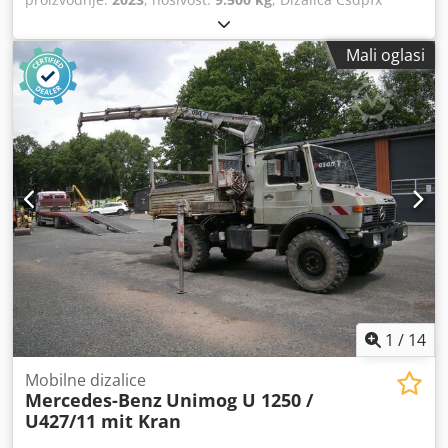
Aksythxyscjha JMG MC 50000TE Pogonski sustav: električni
Godina proizvodnje: 2023. Nosivost (kg): 9.500
Mali oglasi
1
/
14
Mobilne dizalice
Mercedes-Benz
Unimog U 1250 /
U427/11 mit Kran