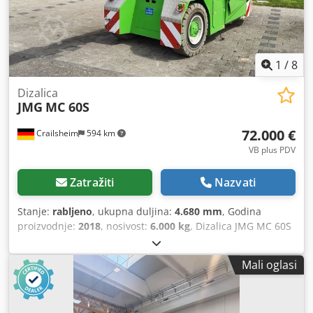
1
/
8
Dizalica
JMG
MC 60S
72.000 €
Crailsheim
594 km
VB plus PDV
Zatražiti
Nazvati
Stanje:
rabljeno
, ukupna duljina:
4.680 mm
, Godina
proizvodnje:
2018
, nosivost:
6.000 kg
, Dizalica JMG MC 60S
Csdpfx Ajzrp Hzokcoha Pogonski sustav: električni Godina
proizvodnje: 2018 Nosivost (kg): 6.000
Mali oglasi