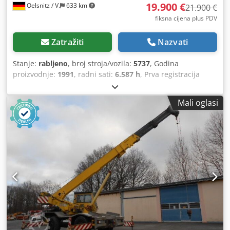
19.900 €
Oelsnitz / V.
633 km
21.900 €
fiksna cijena plus PDV
Zatražiti
Nazvati
Stanje:
rabljeno
, broj stroja/vozila:
5737
, Godina
proizvodnje:
1991
, radni sati:
6.587 h
, Prva registracija
Ukupna masa: 7.490 kg Pogon: diesel, 4x4 Pogon putem 6-
cilindričnog Mercedes Diesel motora snage 92 kW / 125 KS,
Mali oglasi
zapremine 5.957 cm³ 16-brzinski ručni mjenjač Vozačka
kabina s 3 sjedala Dimenzija gume: 365/80 R 20, profil 14-
16 mm, međuosovinski razmak 3.300 mm Vanjske
dimenzije (D x Š x V): 5.500 x 2.265 x 3.400 mm Masa
praznog vozila: 6.960 kg Opterećenje prednje osovine:
4.400 kg, stražnje osovine: 4.400 kg ABS, radio, blokada
diferencijala, servo upravljač, klinovi za blokiranje kotača
Dizalica HIAB 050 s daljinskim upravljačem na kabel
Codpfx Aezru Ecokceha Trokip kiperska platforma bez
funkcije zbog smanjenja nosivosti, dimenzije 230 x 210 x 45
cm Bočne stranice od čelika Vučno uho 40 mm, 2 stražnja
vrata za izvlačenje, vitlo, hidraulika sprijeda i straga,