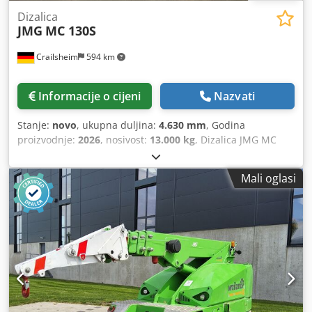
Dizalica
JMG
MC 130S
Crailsheim
594 km
Informacije o cijeni
Nazvati
Stanje:
novo
, ukupna duljina:
4.630 mm
, Godina
proizvodnje:
2026
, nosivost:
13.000 kg
, Dizalica JMG MC
130S, električni pogon, godina proizvodnje 2026, nosivost
(kg) 13.000 Chedpfxey Eh Ruo Akcoa
Mali oglasi