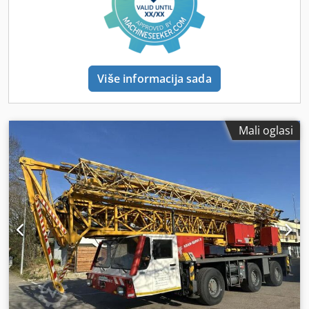
Odmah spreman za upotrebu Kran je u vrlo dobrom stanju
i uvijek je pažljivo održavan. Zahvaljujući malom broju
radnih sati, novim gumama i kompletnim pregledima,
odmah je spreman za upotrebu. Idealan je za
krovopokrivače, stolarije, proizvođače prozora, instalatere
Više informacija sada
solarnih panela i mnoga druga obrtnička poduzeća. Cijena:
125.000 € neto, po dogovoru, plus zakonski PDV (PDV se
može prikazati). Pregled je moguć uz prethodni dogovor.
Ako imate pitanja ili ste zainteresirani, slobodno me
Mali oglasi
kontaktirajte.