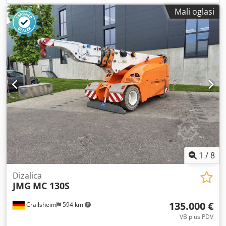
Mali oglasi
1
/
8
Dizalica
JMG
MC 130S
135.000 €
Crailsheim
594 km
VB plus PDV