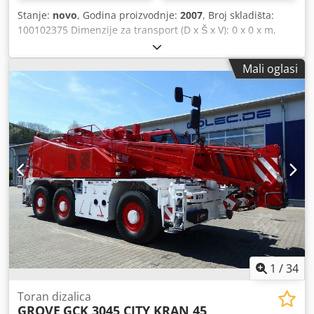
Stanje:
novo
, Godina proizvodnje:
2007
, Broj skladišta:
100102375 Dimenzije za transport (D x Š x V): 0 x 0 x m,
izmjereno uključujući protuuteg Hidraulički sustav: 65 kW
Kabel za dovod električne energije: 60 m Transformator za
Mali oglasi
rasvjetu: 4,7 kVA Radiokomunikacijski sustav: HBC
Djdezkznhjpfx Agdokr Centralni sustav podmazivanja
Platforme za montažu Donji dio: širina tračnica 6,0 m
Segmenti tornja za visinu kuke od 30 m Lokacija: Nürnberg
1
/
34
Toran dizalica
GROVE
GCK 3045 CITY KRAN 45