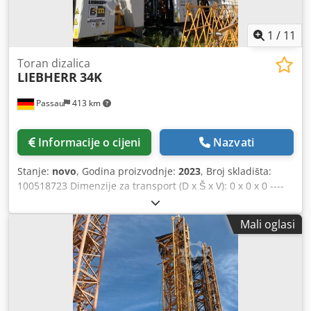
1
/
11
Toran dizalica
LIEBHERR
34K
Passau
413 km
Informacije o cijeni
Nazvati
Stanje:
novo
, Godina proizvodnje:
2023
, Broj skladišta:
100518723 Dimenzije za transport (D x Š x V): 0 x 0 x 0 ----
Oprema: Visina kuke: 21 m Domet: 33 m Boja: žuta i siva, u
novom dizajnu tvrtke Liebherr Uključuje protutež: 9 ploča,
Mali oglasi
svaka težine 1530 kg Dkjdpfezkztqex Agdor Uključuje
ograničivač okretanja i gibanja kolica Uključuje adapter za
stražnju osovinu Uključuje transformator: 1,5 kVA Produžni
kabel Lokacija: Passau