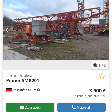
1
/
5
Toran dizalica
Peiner
SMK201
3.900 €
Passau
413 km
fiksna cijena plus PDV
Zatražiti
Nazvati