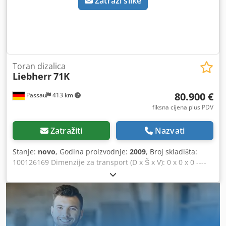
Zatraži slike
Toran dizalica
Liebherr
71K
80.900 €
Passau
413 km
fiksna cijena plus PDV
Zatražiti
Nazvati
Stanje:
novo
, Godina proizvodnje:
2009
, Broj skladišta:
100126169 Dimenzije za transport (D x Š x V): 0 x 0 x 0 ----
Doseg: 45 m Dkjdpeztlmasfx Agdsr Uključuje kabinu
Uključuje transformator od 4,7 kVA Uključuje radio uređaj
Uključuje produžetak rotirajuće platforme Uključuje balast
za radijus okretnog kruga od 2,9 m Lokacija: Dresden