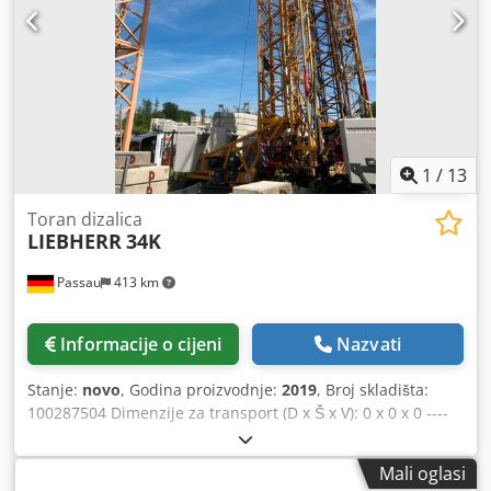
1
/
13
Toran dizalica
LIEBHERR
34K
Passau
413 km
Informacije o cijeni
Nazvati
Stanje:
novo
, Godina proizvodnje:
2019
, Broj skladišta:
100287504 Dimenzije za transport (D x Š x V): 0 x 0 x 0 ----
Oprema: Dsdpfx Aezkzr Tegdjkr Visina kukice: 21 m Domet:
33 m Boja: žuta Uključuje protuuter: 9 ploča, po 1530 kg
Mali oglasi
Uključuje ograničivač okretanja i kretanja kolica Uključuje