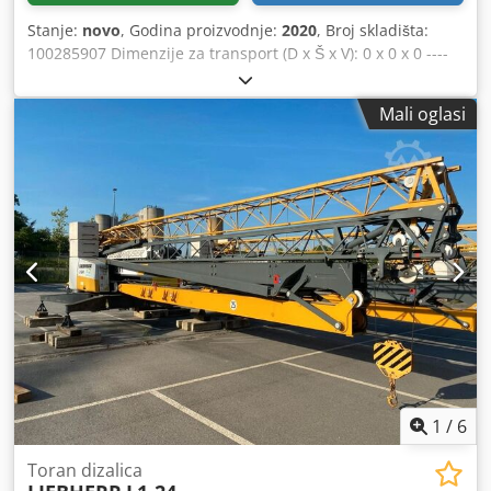
Stanje:
novo
, Godina proizvodnje:
2020
, Broj skladišta:
100285907 Dimenzije za transport (D x Š x V): 0 x 0 x 0 ----
Oprema: Osnovna oprema: 1b) Osnovna izvedba s
dosegom od 27,0 m 2c) Daljinsko upravljanje putem radija
Mali oglasi
2d) Mala upravljačka ploča 3a) Kompletno s piramidama 7)
Strujni priključak za neprekidno okretanje Dsdpfx Agszkz
Rvsdekr 8) Način pozicioniranja MICROMOVE 9) Željezni
uteg s 4 x betonski uteg od 910 kg Lokacija: Regensburg
1
/
6
Toran dizalica