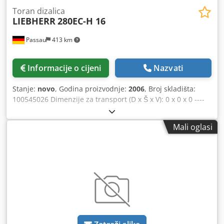
Toran dizalica
LIEBHERR
280EC-H 16
Passau
413 km
Informacije o cijeni
Nazvati
Stanje:
novo
, Godina proizvodnje:
2006
, Broj skladišta:
100545026 Dimenzije za transport (D x Š x V): 0 x 0 x 0 ----
Hidraulički sustav 65 kW 1 x Donji dio s duljinom tračnica
6,0 m i potrebnim centralnim protuutegom Elementi
Mali oglasi
jarbola za visinu kukaste ruke od 30 m Domet 50 m,
uključujući protuuteg Boja: žuta Djdjztll Nepfx Agdjkr
Uključujući radio sustav HBC Lokacija: Regensburg