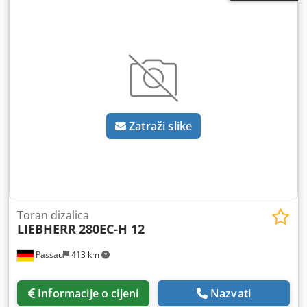
Dksdpjzkzk Nsfx Agdsr ABB. Centralni sustav za
podmazivanje. Dizalica snage 45 kW. Lokacija: Nürnberg.
Zatraži slike
Toran dizalica
LIEBHERR
280EC-H 12
Passau
413 km
Informacije o cijeni
Nazvati