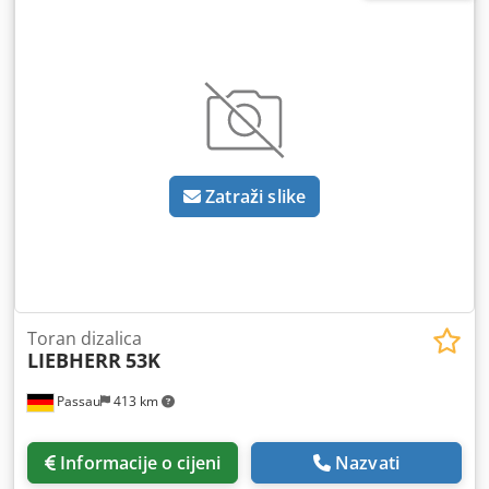
adapter za stražnju osovinu Uključuje transformator od 1,5
kVA Produžni kabel Lokacija: Passau
Zatraži slike
Toran dizalica
LIEBHERR
53K
Passau
413 km
Informacije o cijeni
Nazvati