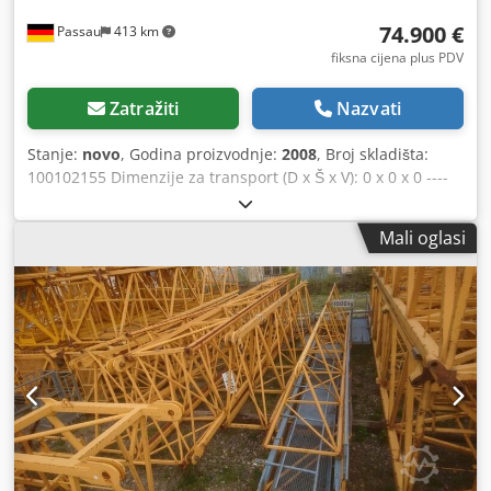
74.900 €
Passau
413 km
fiksna cijena plus PDV
Zatražiti
Nazvati
Stanje:
novo
, Godina proizvodnje:
2008
, Broj skladišta:
100102155 Dimenzije za transport (D x Š x V): 0 x 0 x 0 ----
Doseg: 45 m Uključuje kabinu Uključuje transformator od
4,7 kVA Dkodpfxezkzlge Agdor Uključuje ABB Uključuje
Mali oglasi
radio uređaj Uključuje produžetak rotirajuće platforme
Uključuje balast za radijus okretanja od 2,9 m Lokacija:
Dresden