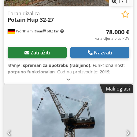
1
/
11
Toran dizalica
Potain
Hup 32-27
78.000 €
Wörth am Rhein
682 km
fiksna cijena plus PDV
Zatražiti
Nazvati
Stanje:
spreman za upotrebu (rabljeno)
, Funkcionalnost:
potpuno funkcionalan
, Godina proizvodnje:
2019
,
Prodajemo naš građevinski kran zbog smanjenja tvrtke.
Radi se o POTAIN HUP 32-27 iz 2019. godine. Kran je u
Mali oglasi
odličnom stanju, s uobičajenim tragovima korištenja.
Nema poznatih nedostataka. Kran nije bio u najmu.
Tehnički detalji: - Maksimalni doseg: 32 metra -
Maksimalna visina kuk: 27 metara - Maksimalna nosivost:
4.000 kg (do dosega od cca 12 metara) - Nosivost na vrhu:
1.000 kg (pri punom dosegu od 32 metra) - Dimenzije
oslonca: 4 m x 4 m - Polumjer okretanja: 2,25 metra ili 2,75
metra Dodatno: - Kran ima TopSite sustav - Kran ima