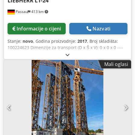
LIEBHERR
L1-24
Passau
413 km
Informacije o cijeni
Nazvati
Stanje:
novo
, Godina proizvodnje:
2017
, Broj skladišta:
100224623 Dimenzije za transport (D x Š x V): 0 x 0 x 0 ----
Osnovna oprema: 1b) Osnovna izvedba s dosegom od 27,0
m 2c) Radiopult za daljinsko upravljanje Dedpfezkz Hwox
Mali oglasi
Agdokr 2d) Mali upravljački panel 3a) Potpuno opremljen s
piramidama 7) Sustav za dovod električne energije za
neprekidno okretanje 8) Način pozicioniranja MICROMOVE
9) Lijevani uteg s 4 betonska utega od po 910 kg Lokacija:
Regensburg