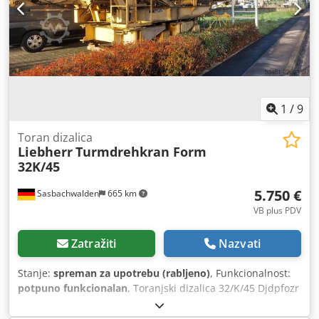
1
/
9
Toran dizalica
Liebherr
Turmdrehkran Form
32K/45
5.750 €
Sasbachwalden
665 km
VB plus PDV
Zatražiti
Nazvati
Stanje:
spreman za upotrebu (rabljeno)
, Funkcionalnost:
potpuno funkcionalan
, Toranjski dizalica 32/K/45 Djdpfozr
D Ugox Agdskr Dizalica s maksimalnim dosegom od 30 m
Nosivost od 1000 do 4700 kg Protuuteg od betona 16.000