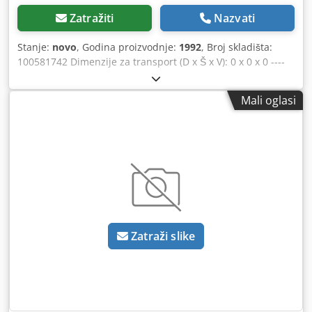
Zatražiti
Nazvati
Stanje:
novo
, Godina proizvodnje:
1992
, Broj skladišta:
100581742 Dimenzije za transport (D x Š x V): 0 x 0 x 0 ----
Toranjni kran Peiner SMK201, izboč 22 m, visina kukе 17 m,
maksimalno opterećenje 2000 kg, daljinsko upravljanje
Mali oglasi
putem radija, spreman za upotrebu. Dkedpfx
Aoztlmmjgdsr
Zatraži slike