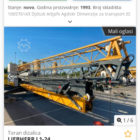
Stanje:
novo
, Godina proizvodnje:
1993
, Broj skladišta:
100576143 Djdszk Aitjpfx Agdskr Dimenzije za transport (D
x Š x V): 0 x 0 x 0 ---- Dizalica Peiner SMK201, doseg 22 m,
visina kukice 17 m, maks. nosivost 2000 kg, upravljanje na
Mali oglasi
daljinu putem radija, spremna za upotrebu, u dobrom
stanju, tehnički pregled važi do studenog 2023.
1
/
6
Toran dizalica
LIEBHERR
L1-24