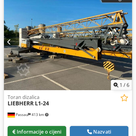
Nlsgdskr Uključuje bežični daljinski upravljač s povratnom
informacijom Uključuje donji dio s kolosijekom od 4,6 m,
uključujući vretena i potporne ploče 2 x 12,5 m visine
tornja Uključuje središnji uteg Lokacija: Nürnberg
1
/
6
Toran dizalica
LIEBHERR
L1-24
Passau
413 km
Informacije o cijeni
Nazvati