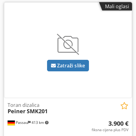
Mali oglasi
Zatraži slike
Toran dizalica
Peiner
SMK201
3.900 €
Passau
413 km
fiksna cijena plus PDV