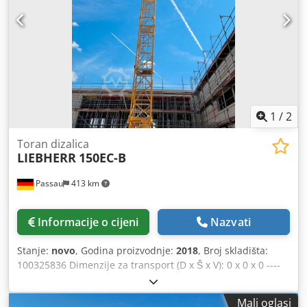
1
/
2
Toran dizalica
LIEBHERR
150EC-B
Passau
413 km
Informacije o cijeni
Nazvati
Stanje:
novo
, Godina proizvodnje:
2018
, Broj skladišta:
100325836 Dimenzije za transport (D x Š x V): 0 x 0 x 0 ----
Doseg: 62,5 m Uključuje protuuteg Dizalica snage 45 kW
120HC KUD Kabina s punim pogledom Djdpfx Aszkz
Mali oglasi