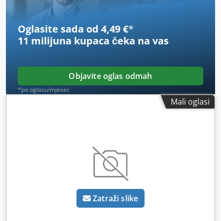
Oglasite sada od 4,49 €
*
11 milijuna kupaca
čeka na vas
Objavite oglas odmah
*po oglasu/mjesec
Mali oglasi
Zatraži slike