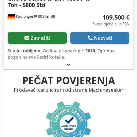
Ton - 5800 Std
109.500 €
Kaufungen
803 km
fiksna cijena plus PDV
Zatražiti
Nazvati
Stanje:
rabljeno
, Godina proizvodnje:
2010
, Oprema:
pogon na sva četiri kotača
,
PEČAT POVJERENJA
Prodavači certificirani od strane Machineseeker