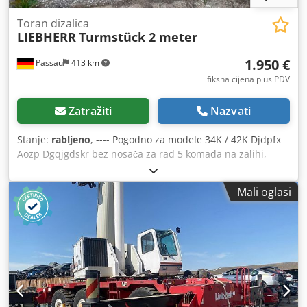
Toran dizalica
LIEBHERR
Turmstück 2 meter
1.950 €
Passau
413 km
fiksna cijena plus PDV
Zatražiti
Nazvati
Stanje:
rabljeno
, ---- Pogodno za modele 34K / 42K Djdpfx
Aozp Dgqjgdskr bez nosača za rad 5 komada na zalihi,
cijena po komadu: 1950,00 € Lokacija: Langenzenn
Mali oglasi