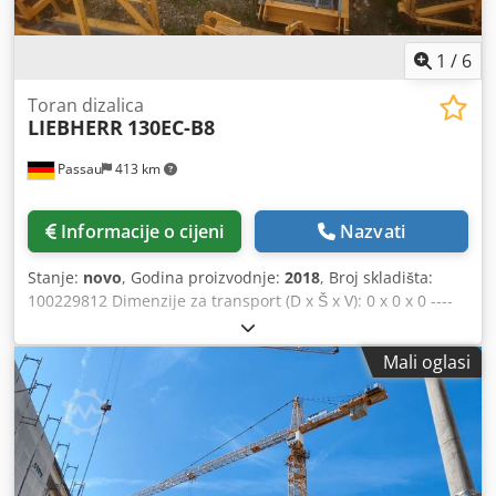
1
/
6
Toran dizalica
LIEBHERR
130EC-B8
Passau
413 km
Informacije o cijeni
Nazvati
Stanje:
novo
, Godina proizvodnje:
2018
, Broj skladišta:
100229812 Dimenzije za transport (D x Š x V): 0 x 0 x 0 ----
KUD 120HC Hidraulička jedinica 37 kW EMS zaslon
Uključuje ABB Djdpfjzkzlysx Agdekr Domet 60 m,
Mali oglasi
uključujući protuuterag Kabina Kućište kliznog prstena
Centralni sustav podmazivanja Radio komunikacija
Transformator za rasvjetu 4,7 kVA Anemometar Križni
nosač sa širinom 4,6 m, uključujući piramidu i središnji
uteg 2 x toranjski segment 12,5 m Lokacija: Nürnberg