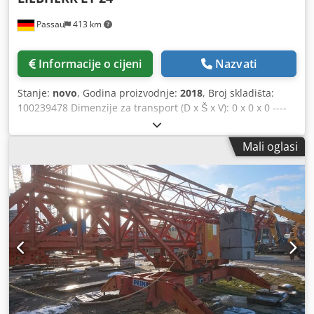
Passau
413 km
Informacije o cijeni
Nazvati
Stanje:
novo
, Godina proizvodnje:
2018
, Broj skladišta:
100239478 Dimenzije za transport (D x Š x V): 0 x 0 x 0 ----
Oprema: Osnovna oprema: 1b) Osnovna izvedba s
dohvatom od 27,0 m 2c) Radiopult za daljinsko upravljanje
Mali oglasi
2d) Mali upravljački panel 3a) Kompletno s piramidama
Dksdpozkz Insfx Agder 7) Sustav za dovod električne
energije za neprekidno okretanje 8) Način pozicioniranja
MICROMOVE 9) Lijevani balast s 4 betonska balasta od 910
kg Lokacija: Regensburg