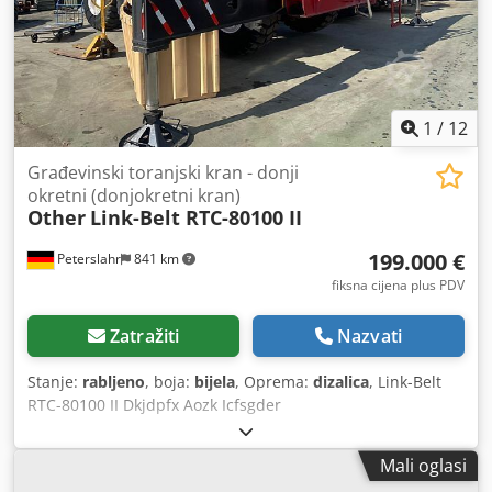
1
/
12
Građevinski toranjski kran - donji
okretni (donjokretni kran)
Other
Link-Belt RTC-80100 II
199.000 €
Peterslahr
841 km
fiksna cijena plus PDV
Zatražiti
Nazvati
Stanje:
rabljeno
, boja:
bijela
, Oprema:
dizalica
, Link-Belt
RTC-80100 II Dkjdpfx Aozk Icfsgder
Mali oglasi