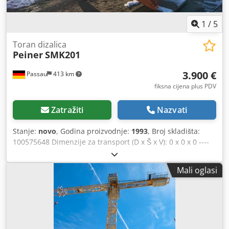
1
/
5
Toran dizalica
Peiner
SMK201
3.900 €
Passau
413 km
fiksna cijena plus PDV
Zatražiti
Nazvati
Stanje:
novo
, Godina proizvodnje:
1993
, Broj skladišta:
100575648 Dimenzije za transport (D x Š x V): 0 x 0 x 0 ----
Toranjski kran Peiner SMK201, doseg 22 m, visina kuke 17
m, maksimalno opterećenje 2000 kg, upravljanje na daljinu
Mali oglasi
putem radija, spreman za upotrebu, u dobrom stanju.
Dodpfxozkz Ems Agdskr