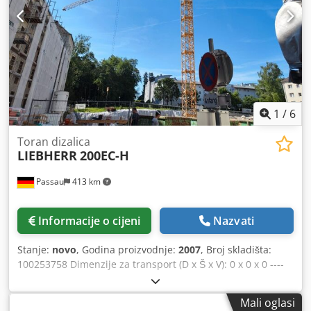
1
/
6
Toran dizalica
LIEBHERR
200EC-H
Passau
413 km
Informacije o cijeni
Nazvati
Stanje:
novo
, Godina proizvodnje:
2007
, Broj skladišta:
100253758 Dimenzije za transport (D x Š x V): 0 x 0 x 0 ----
Donji dio s 6 m kolosijeka, uključujući središnji protuuter.
Toranj za visinu kuke od 30 m. Domet 60 m, uključujući
Mali oglasi
protuuter. Toranjski sustav 200HC/256HC. Kabina. Radio.