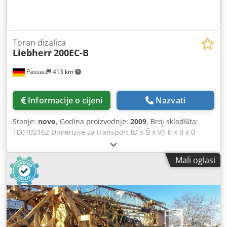
Toran dizalica
Liebherr
200EC-B
Passau
413 km
Informacije o cijeni
Nazvati
Stanje:
novo
, Godina proizvodnje:
2009
, Broj skladišta:
100102162 Dimenzije za transport (D x Š x V): 0 x 0 x 0
Dkjdpfxoztlmgo Agdjr ---- Donji dio s kolosijekom od 6 m,
uključujući središnji protuuter Toranj za visinu kukova od
Mali oglasi
30 m Domet 65 m, uključujući protuuter Toranjski sustav
256HC Kabina Radio ABB Središnji sustav podmazivanja
Dizalica snage 45 kW Cijena, isporuka iz skladišta u
Nürnbergu.