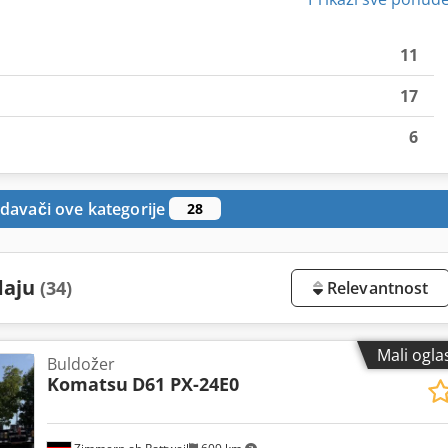
11
17
6
davači ove kategorije
28
daju
(34)
Relevantnost
Mali ogla
Buldožer
Komatsu
D61 PX-24E0