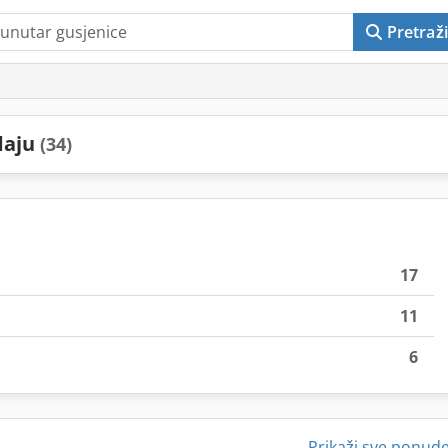
Pretraži
daju
(34)
17
11
6
Prikaži sve ponud