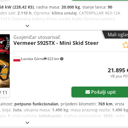
68 kW (228,42 KS)
, radna masa:
20.000 kg
, stanje lanca:
90
adni sati:
2.110 h
, Oprema:
klima uređaj
, CATERPILLAR 963-12A
2.110 h Zatvorena kabina Klima uređaj Radio Stražnja kamera
a zubima Donji postroj oko 90% očuvan Pločice podvozja: 550 mm
entil za ripper CE/EPA Radna težina: 20 t. Codpfsyidn Tjx Aa Ejrf
Mali ogla
Gusjeničar utovarivač
Vermeer
S925TX - Mini Skid Steer
Łaziska Górne
623 km
21.895 
VB plus PD
Pošalji upit
/
11
nalnost:
potpuno funkcionalan
, prijeđeni kilometri:
769 km
, vrsta
, boja:
žuta
, ukupna masa:
1.490 kg
, masa praznog vozila:
1.490 k
dala:
1
, vrsta jarbola:
teleskopski
, Godina proizvodnje:
2023
, radni
 hidraulika, hidraulika grippera
, Ovlašteni distributer marke
i nosač alata koji nudi različite dodatke, što znači različite način