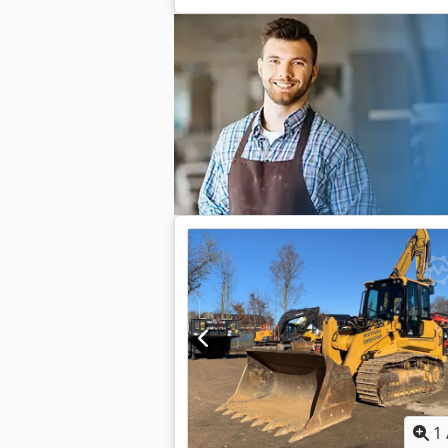
Motor sa 165 kW Ventil za rikavac CE/E
1