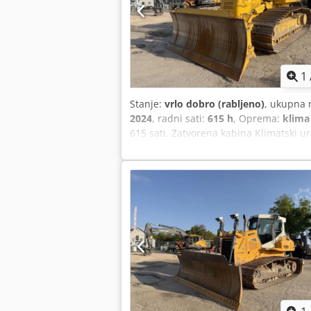
1
Stanje:
vrlo dobro (rabljeno)
, ukupna
2024
, radni sati:
615 h
, Oprema:
klima
615 sati. Zatvorena kabina Klimatski 
Širina gusenica: 850 mm PAT oznaka Ven
5,5 x 3 x 3,15 m Crjdjzr Epxspfx Aa Eof 