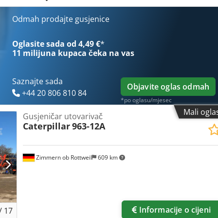
PA Radna težina: 20,7 t.
Odmah prodajte gusjenice
Oglasite sada od 4,49 €
*
11 milijuna kupaca
čeka na vas
Saznajte sada
Objavite oglas odmah
+44 20 806 810 84
*po oglasu/mjesec
Mali ogla
Gusjeničar utovarivač
Caterpillar
963-12A
Zimmern ob Rottweil
609 km
Informacije o cijeni
/
17