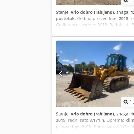
1
Stanje:
vrlo dobro (rabljeno)
, snaga:
1
postotak
, Godina proizvodnje:
2018
, r
Godina proizvodnje: 2018. Radni sati: 
70-80% Podne ploče širine 810 mm PAT 
snage 120 kW Dimenzije za transport: 7
1
Stanje:
vrlo dobro (rabljeno)
, snaga:
1
2019
, radni sati:
8.171 h
, Oprema:
klim
proizvodnje: 2019. Radni sati: 8.171 s
unatrag Grabilica sa zubima Podvozje 