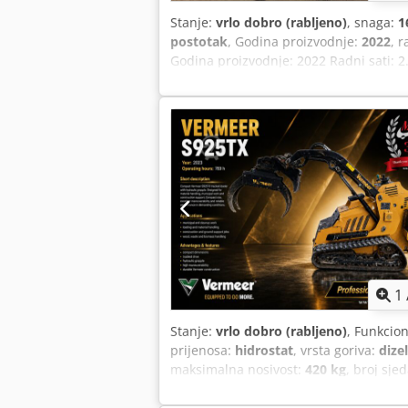
Stanje:
vrlo dobro (rabljeno)
, snaga:
1
postotak
, Godina proizvodnje:
2022
, r
Godina proizvodnje: 2022 Radni sati: 
Središnji sustav podmazivanja Žlica s
širine CAT C7.1 motor snage 168,9 kW V
1
Stanje:
vrlo dobro (rabljeno)
, Funkcio
prijenosa:
hidrostat
, vrsta goriva:
dizel
maksimalna nosivost:
420 kg
, broj sje
sati:
769 h
, Oprema:
gumene gusjenice,
SUBARU u svojoj ponudi ima profesionaln