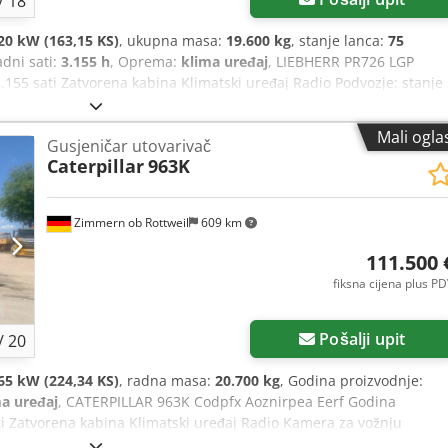
/
18
20 kW (163,15 KS)
, ukupna masa:
19.600 kg
, stanje lanca:
75
adni sati:
3.155 h
, Oprema:
klima uređaj
, LIEBHERR PR726 LGP
3.155 sati Zatvorena kabina Klimatski uređaj Radio Podvozje: stanje
oznaka 3 zupčasta ripera Crodpfszryucjx Aa Eof CE / EPA Motor
 x 3 x 3,35 m Radna težina: 19,6 t
Mali ogla
Gusjeničar utovarivač
Caterpillar
963K
Zimmern ob Rottweil
609 km
111.500 
fiksna cijena plus P
Pošalji upit
/
20
65 kW (224,34 KS)
, radna masa:
20.700 kg
, Godina proizvodnje:
a uređaj
, CATERPILLAR 963K Codpfx Aoznirpea Eerf Godina
ati Zatvorena kabina Klimatski uređaj Radio Kamera za vožnju
u dobrom stanju, otprilike 70-80% Širina podnih ploča: 550 mm