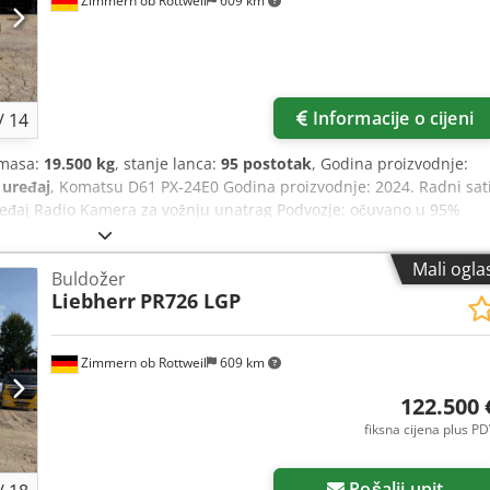
Zimmern ob Rottweil
609 km
Informacije o cijeni
/
14
 masa:
19.500 kg
, stanje lanca:
95 postotak
, Godina proizvodnje:
 uređaj
, Komatsu D61 PX-24E0 Godina proizvodnje: 2024. Radni sati
uređaj Radio Kamera za vožnju unatrag Podvozje: očuvano u 95%
til za podizanje ripera CE/ EPA certifikat Dimenzije za transport:
Radna težina: 19,5 t
Mali ogla
Buldožer
Liebherr
PR726 LGP
Zimmern ob Rottweil
609 km
122.500 
fiksna cijena plus P
Pošalji upit