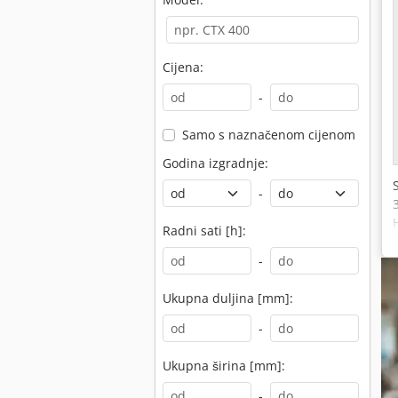
Cijena:
-
Samo s naznačenom cijenom
Godina izgradnje:
-
Radni sati [h]:
-
Ukupna duljina [mm]:
-
Ukupna širina [mm]:
-