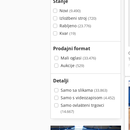
Stanje
Novi
(9.490)
Izložbeni stroj
(720)
Rabljeno
(23.776)
Kvar
(19)
Prodajni format
Mali oglasi
(33.476)
Aukcije
(529)
Detalji
Samo sa slikama
(33.863)
Samo s videozapisom
(4.452)
Samo ovlašteni trgovci
(14.667)