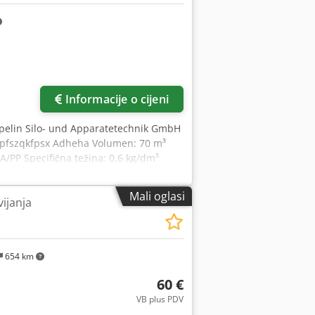
Informacije o cijeni
ppelin Silo- und Apparatetechnik GmbH
edpfszqkfpsx Adheha Volumen: 70 m³
A/PP Specifična težina: 0,6 kg/dm³
lni radni pretlak: 45 mbar Dopušteni
dubina utovara: 11.000 mm Koeficijent
Mali oglasi
vijanja
ktor opterećenja dna cb: 1,5 Faktor
4 Dostupna količina: 3 spremnika
654 km
60 €
VB plus PDV
Zatražite više slika