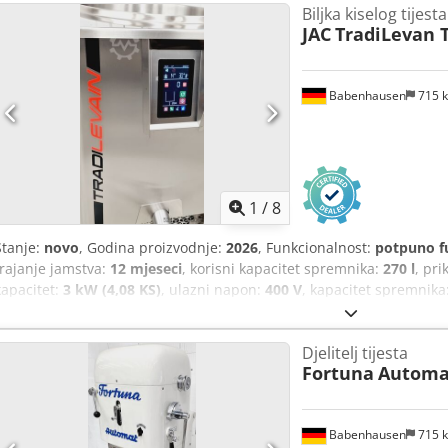
Biljka kiselog tijesta
JAC
TradiLevan 
Babenhausen
715 
1
/
8
Stanje:
novo
, Godina proizvodnje:
2026
, Funkcionalnost:
potpuno f
trajanje jamstva:
12 mjeseci
, korisni kapacitet spremnika:
270 l
, pri
kapacitet:
3 kW (4,08 KS)
, ulazni napon:
400 V
, kapacitet spremnika
ukupna duljina:
1.456 mm
, ukupna visina:
1.556 mm
, ulazna frekv
09/2027
, vrsta ulazne struje:
trofazni
, NOVO +++ NOVO JAC uređaj za
Djelitelj tijesta
NOVO VRHUNSKI MODEL: Tradilevan TL 270 Uređaj za miješanje, dozr
Fortuna
Automat
kiselog tijesta Automatsko miješanje i varijabilna brzina Jednosta
osjetljivog na dodir, s receptima Mogućnost podešavanja vremena m
nehrđajućeg čelika Jednostavna tehnologija! Kapacitet spremnika 540 
Babenhausen
715 
Isključivo kod nas: DGUV V3, električno testirano Priključak 400 V / 