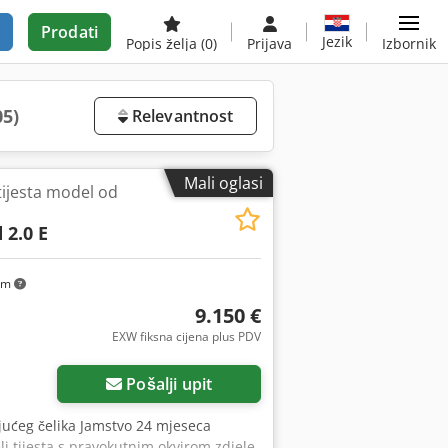
Prodati
Jezik
Popis želja
(0)
Prijava
Izbornik
05)
Relevantnost
Mali oglasi
 tijesta model od
 2.0 E
km
9.150 €
EXW fiksna cijena plus PDV
Pošalji upit
jućeg čelika Jamstvo 24 mjeseca
elj tijesta s pravokutnim okvirom zdjele