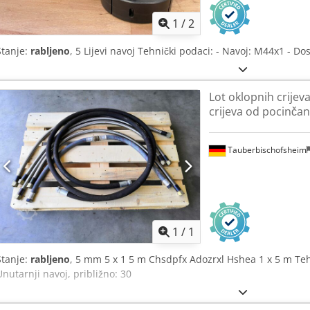
1
/
2
Stanje:
rabljeno
, 5 Lijevi navoj Tehnički podaci: - Navoj: M44x1 - 
Lot oklopnih crijeva 
crijeva od pocinčan
Tauberbischofsheim
Zatražite 
1
/
1
Stanje:
rabljeno
, 5 mm 5 x 1 5 m Chsdpfx Adozrxl Hshea 1 x 5 m Teh
Unutarnji navoj, približno: 30