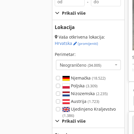
-
Prikaži više
Lokacija
Vaša otkrivena lokacija:
Hrvatska
(promijeniti)
Perimetar:
Neograničeno
(34.005)
Njemačka
(18.522)
Poljska
(3.309)
Nizozemska
(2.235)
lo Oštrenje Matrica
List Pile Brusilice Za Brušenje
Austrija
(1.723)
Ujedinjeno Kraljevstvo
(1.386)
Prikaži više