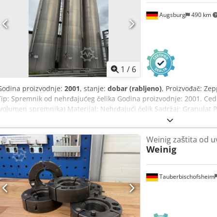
Augsburg
490 km
1
/
6
Godina proizvodnje:
2001
, stanje:
dobar (rabljeno)
, Proizvođač: Ze
Tip: Spremnik od nehrđajućeg čelika Godina proizvodnje: 2001. C
(volumen spremnika) Materijal: Nehrđajući čelik Sadržaj: Granulat P
Visina spremnika: 12.500 mm Promjer spremnika: 3.000 mm Maksima
podtlak: 5 mbar Maksimalna radna temperatura: 50 °C Maksimalna 
Weinig zaštita od u
trenja stijenke: 0,3–0,4 Horizontalni omjer opterećenja λ: 0,5–0,7 Fa
Weinig
pražnjenja eh: 1,2 Koeficijent rasutog materijala βG: 0,4 μH: 0,2–0,
Tauberbischofsheim