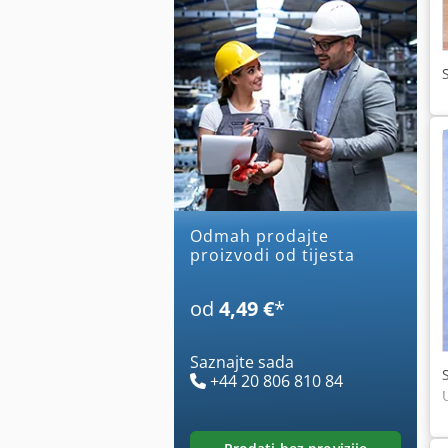
Odmah prodajte
proizvodi od tijesta
od
4,49 €
*
Saznajte sada
+44 20 806 810 84