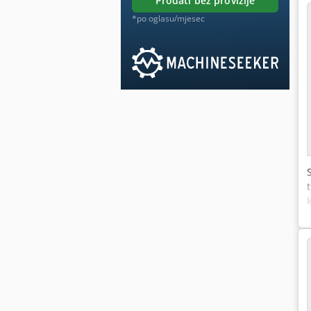
prodati bez provizije
*po oglasu/mjesec