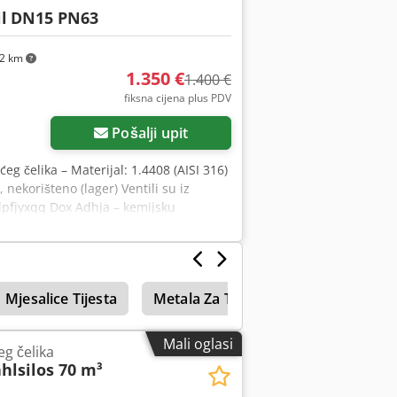
l
DN15 PN63
l iz 2023., moderna konstrukcija Stroj
 proizvode od kvasnog tijesta.
va produktivnost. Stroj je u stanju
2 km
termina, slobodno nas kontaktirajte!
1.350 €
1.400 €
fiksna cijena plus PDV
Pošalji upit
g čelika – Materijal: 1.4408 (AISI 316)
nekorišteno (lager) Ventili su iz
sdpfjyxqq Dox Adhja – kemijsku
rojenja – održavanje i rezervne
davače. Prodaja moguća pojedinačno ili
za narudžbu: 5 komada Cijena
uća diljem Europe
Mjesalice Tijesta
Metala Za Tisak Tisak
Obrada T
Mali oglasi
eg čelika
hlsilos 70 m³