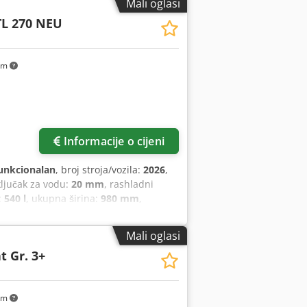
Mali oglasi
TL 270 NEU
km
Informacije o cijeni
unkcionalan
, broj stroja/vozila:
2026
,
ključak za vodu:
20 mm
, rashladni
:
540 l
, ukupna širina:
980 mm
,
encija:
50 Hz
, Certificiran DGUV do:
 fermentaciju kiselog tijesta +++
Mali oglasi
ijevanje i konzerviranje tekućeg
 Gr. 3+
vno upravljanje pomoću zaslona
iješanja i brzine Izvedba od
litara, maks. 270 litara kiselog tijesta
km
16 A-CEE utikač Dimenzije: 980 x 1456 x