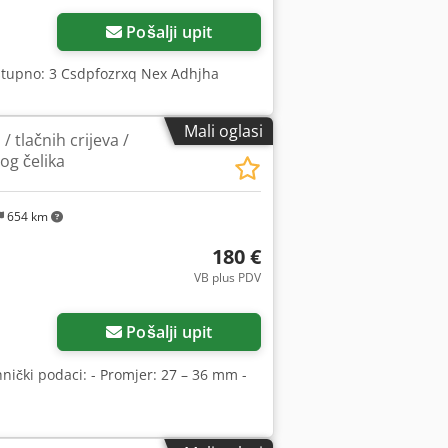
Pošalji upit
Dostupno: 3 Csdpfozrxq Nex Adhjha
Mali oglasi
/ tlačnih crijeva /
og čelika
654 km
180 €
VB plus PDV
više slika
Pošalji upit
nički podaci: - Promjer: 27 – 36 mm -