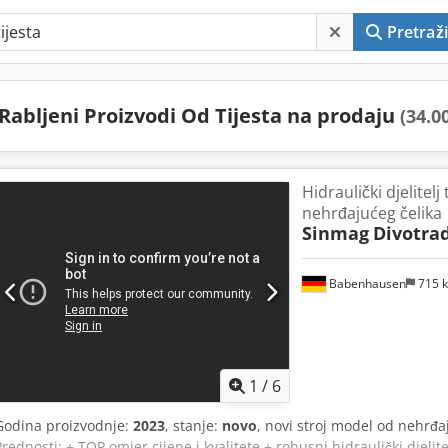
Pretraži
Rabljeni Proizvodi Od Tijesta na prodaju
(34.0
Hidraulički djelitelj
nehrđajućeg čelika
Sinmag
Divotrad
Babenhausen
715 
1
/
6
Godina proizvodnje:
2023
, stanje:
novo
, novi stroj model od nehrđa
Prednosti: + TOP omjer cijene i kvalitete + robusni hidraulički djelit