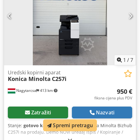
1
/
7
Uredski kopirni aparat
Konica Minolta
C257i
950 €
Nagytarcsa
413 km
fiksna cijena plus PDV
Zatražiti
Nazvati
Spremi pretragu
Stanje:
gotovo kao novo (rabljeno)
, Konica Minolta Bizhub
C257i na prodaju. Demo NOVI uređaj Ispis / Kopiranje /
Skeniranje – u boji i crno-bijelo Brzina ispisa: 25