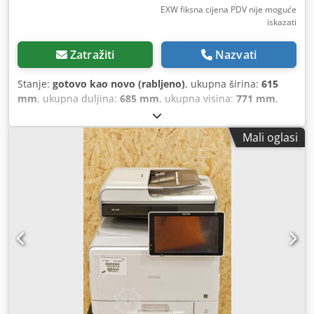
EXW fiksna cijena PDV nije moguće
iskazati
Zatražiti
Nazvati
Stanje:
gotovo kao novo (rabljeno)
, ukupna širina:
615
mm
, ukupna duljina:
685 mm
, ukupna visina:
771 mm
,
vrsta ulazne struje:
Izravna struja
, transportna visina:
800
mm
, • Iskustvo kupca „NOVA Stroj“ • Ultrazvučno očišćena,
Mali oglasi
omotana, zapakirana • Renovirano s dugotrajnim/izvornim
dijelovima • Dijelovi očišćeni • Precizno sastavljeno
Codpfxsxac R Nj Akksrf • Originalni toner napunjen do 30%
u uređaju (približno 7.000 otisaka/boja) • Ažuriran firmware
na engleskom jeziku • Brojač resetiran • Unaprijed
instalirano, testirano: priključite i koristite • Minimalni
životni vijek stroja 400.000 stranica zajamčen • ISO
certifikat • Ekološki prihvatljivo