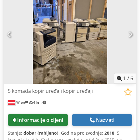
1
/
6
5 komada kopir uređaji kopir uređaji
Wien
354 km
Informacije o cijeni
Nazvati
Stanje:
dobar (rabljeno)
, Godina proizvodnje:
2018
, 5
komada kopirki Godina proizvodnje: približno 2010. do