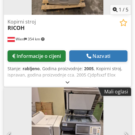
1
/
5
Kopirni stroj
RICOH
Wien
354 km
Informacije o cijeni
Nazvati
Stanje:
rabljeno
, Godina proizvodnje:
2005
, Kopirni stroj,
ispravan, godina proizvodnje cca. 2005 Cjdpfsxzf Elox
Akkorf
Mali oglasi