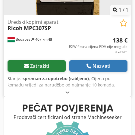
1
/
1
Uredski kopirni aparat
Ricoh
MPC307SP
138 €
Budapest
407 km
EXW fiksna cijena PDV nije moguće
iskazati
Zatražiti
Nazvati
Stanje:
spreman za upotrebu (rabljeno)
, Cijena po
komadu vrijedi za narudžbe od najmanje 10 komada.
Csdpfxoxac Rve Akkerf
PEČAT POVJERENJA
Prodavači certificirani od strane Machineseeker