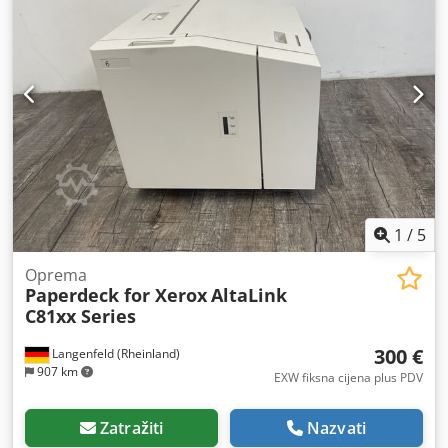
isprintanih stranica: Ukupno: Otprilike 1.063 stranice
Stanje: Ova ponuda odnosi se na rabljeni uređaj koji može
imati tragove korištenja (manje ogrebotine ili žutilo). Uređaj
je testiran i funkcionalan. Na fotografiji se može vidjeti
probni ispis. Csdpfx Akozb Akaskjrf Pakiranje i dostava:
Možete pogledati uređaj u našem radnom vremenu.
Molimo vas da se dogovorite za termin! Moguće je
osigurati pakiranje prikladno za pomorski prijevoz i
svjetsku dostavu, na vaš zahtjev! Prije slanja ili
preuzimanja snimamo videozapis funkcionalnog testa. Za
dodatne informacije možete nas kontaktirati i osobno.
1
/
5
Oprema
Paperdeck for Xerox
AltaLink
C81xx Series
300 €
Langenfeld (Rheinland)
907 km
EXW fiksna cijena plus PDV
Zatražiti
Nazvati