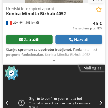
Uredski fotokopirni aparat
Konica Minolta
Bizhub 4052
45 €
Liévin
1.103 km
fiksna cijena plus PDV
Zatražiti
Nazvati
Stanje:
spreman za upotrebu (rabljeno)
, Funkcionalnost:
potpuno funkcionalan
, Konica Minolta Bizhub 4052
Testiran i spreman za ispis Credpozh Iyfjfx Akksf Cijena za
30 komada: 45 € Kao iskusni prodavatelj rabljenih kopirnih
Mali oglasi
strojeva, razvili smo vrhunsku stručnost u pakiranju i
paletnoj otpremi kako bismo našim kupcima osigurali
strojeve u savršenom stanju pri isporuci. Kopirni strojevi
koje šaljemo dolaze od Konica Minolta Francuska i
održavani su od iste tvrtke. Ako imate bilo kakva pitanja,
slobodno me kontaktirajte. Naša tvrtka nudi najširu
ponudu Konica Minolta produkcijskih kopirki te po
zahtjevu vršimo isporuku diljem svijeta. Slobodno nam se