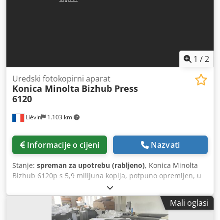
obratite za dodatne informacije.
1
/
2
Uredski fotokopirni aparat
Konica Minolta
Bizhub Press
6120
Liévin
1.103 km
Informacije o cijeni
Nazvati
Stanje:
spreman za upotrebu (rabljeno)
, Konica Minolta
Bizhub 6120p s 5,9 milijuna kopija, potpuno opremljen, u
dobrom stanju, testiran i spreman za ispis. Oprema: - PF
710 - RU 510 - FS 532 Kao iskusni prodavač rabljenih
Mali oglasi
kopirnih uređaja, razvili smo stvarnu stručnost u pakiranju
i paletiranju/kontejnerskoj otpremi kako bismo zajamčili da