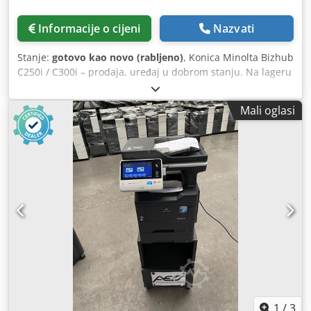
Informacije o cijeni
Nazvati
Stanje:
gotovo kao novo (rabljeno)
, Konica Minolta Bizhub
C250i / C300i – prodaja, uređaj u dobrom stanju. Na lageru
20 komada. Broj kopija manji od 90 000. Crsdjn Sml Uopfx
Akkjf Za više informacija, pošaljite poruku.
Mali oglasi
1
/
3