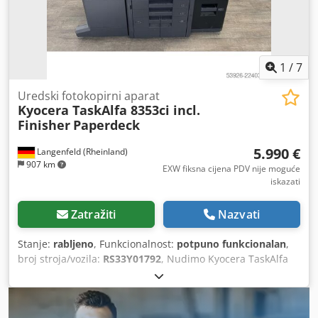
preuzimanja, snimit ćemo videozapis s testiranjem
funkcionalnosti uređaja. Za dodatne informacije, slobodno
nas kontaktirajte osobno.
1
/
7
Uredski fotokopirni aparat
Kyocera TaskAlfa 8353ci incl.
Finisher
Paperdeck
5.990 €
Langenfeld (Rheinland)
907 km
EXW fiksna cijena PDV nije moguće
iskazati
Zatražiti
Nazvati
Stanje:
rabljeno
, Funkcionalnost:
potpuno funkcionalan
,
broj stroja/vozila:
RS33Y01792
, Nudimo Kyocera TaskAlfa
8353ci, višefunkcijski sustav u boji. Predmet prodaje: 1 x
Kyocera TaskAlfa 8353ci sa sljedećom opremom: - Ladica
za papir - Jedinica za doradu (heftfinisher) - Ormarić za