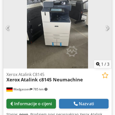
strojevi našim kupcima pristižu u savršenom stanju. Naša
tvrtka nudi najveći izbor produkcijskih kopirki i po zahtjevu
vrši dostavu diljem svijeta. Csdpfx Aezh Hn Iekkorf
Slobodno nas kontaktirajte za dodatne informacije.
1
/
3
Xerox Atalink C8145
Xerox
Atalink c8145 Neumachine
Wadgassen
785 km
Informacije o cijeni
Nazvati
Stanje:
novo
, Prodajem novi neraspakiran Xerox Atalink