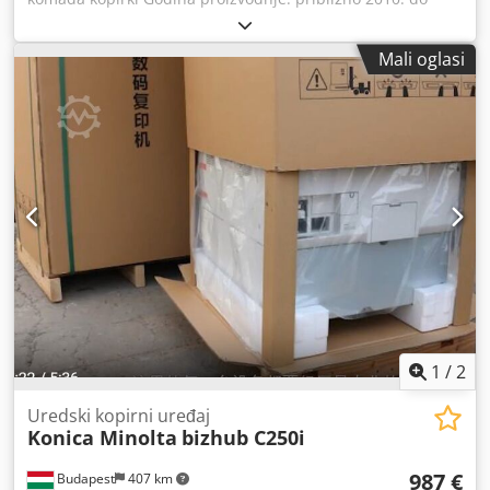
2019. 2 komada Ricoh 2 komada Toshiba Crjdpfx
Aksxzggqekjf 1 komad Xerox
Mali oglasi
1
/
2
Uredski kopirni uređaj
Konica Minolta
bizhub C250i
987 €
Budapest
407 km