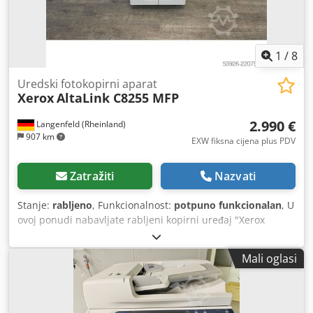
1
/
8
Uredski fotokopirni aparat
Xerox
AltaLink C8255 MFP
2.990 €
Langenfeld (Rheinland)
907 km
EXW fiksna cijena plus PDV
Zatražiti
Nazvati
Stanje:
rabljeno
, Funkcionalnost:
potpuno funkcionalan
, U
ovoj ponudi nabavljate rabljeni kopirni uređaj "Xerox
AltaLink C8255 MFP". Predmet prodaje: 1 x Xerox AltaLink
C8255 MFP Broj isprintanih stranica: Crno-bijelo ukupno:
Mali oglasi
približno 1.795 stranica U boji ukupno: približno 3.634
stranice Crsdpfjzb Akyex Akkef Ukupno: približno 5.429
stranica Stanje: Ova ponuda odnosi se na rabljeni uređaj
koji može imati tragove korištenja (manje ogrebotine ili