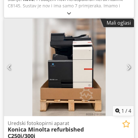
C8145. Sustav je nov i ima samo 7 primjeraka. Imamo i
druge Atalink na stanju. Cjdpfxon Atq Sj Akksrf
Mali oglasi
1
/
4
Uredski fotokopirni aparat
Konica Minolta
refurbished
C250i/300i