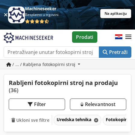
Machineseeker
Na aplikaciju
Besplatno u trgovini
Prodati
Pretraži
/ ... / Rabljena fotokopirni stroj
Rabljeni fotokopirni stroj na prodaju
(36)
Filter
Relevantnost
Uredska tehnika
Fotokopirni s
Ukloni sve filtre