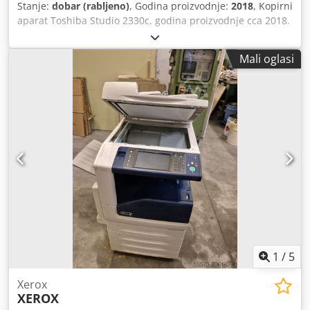
Stanje:
dobar (rabljeno)
, Godina proizvodnje:
2018
, Kopirni
aparat Toshiba Studio 2330c, godina proizvodnje cca 2018.
Crodpfx Ajxzgbuskkjf
Mali oglasi
1
/
5
Xerox
XEROX