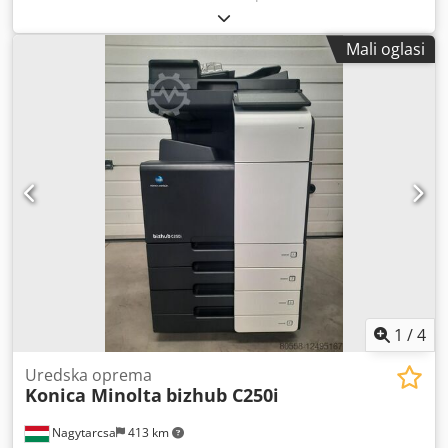
Potrebna pažnja (kvar na izlaznoj jedinici) uključuje pribor i
preostale zalihe tonera itd. Samo osobno preuzimanje
Mali oglasi
1
/
4
Uredska oprema
Konica Minolta
bizhub C250i
Nagytarcsa
413 km