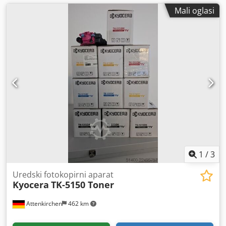
Mali oglasi
1
/
3
Uredski fotokopirni aparat
Kyocera
TK-5150 Toner
Attenkirchen
462 km