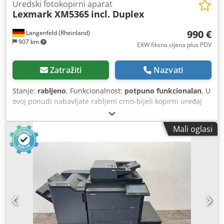
Uredski fotokopirni aparat
Lexmark XM5365
incl. Duplex
990 €
Langenfeld (Rheinland)
907 km
EXW fiksna cijena plus PDV
Zatražiti
Nazvati
Stanje:
rabljeno
, Funkcionalnost:
potpuno funkcionalan
, U
ovoj ponudi nabavljate rabljeni crno-bijeli kopirni uređaj
„Lexmark XM5365”. Crodpfozpw Nfjx Akkof Predmet
prodaje: 1x Lexmark XM5365 sa sljedećom opremom:
Mali oglasi
uključujući dvostrani ADF / R-ADF Broj kopija: Ukupno: cca.
2931 Stanje: Ova ponuda odnosi se na rabljeni uređaj koji
može imati tragove korištenja (manje ogrebotine ili žutilo).
Uređaj je testiran i funkcionalan. Na fotografiji se može
vidjeti probni ispis. Pakiranje i dostava: Rado ćemo vam
omogućiti da pogledate uređaj tijekom našeg radnog
vremena. Molimo vas da se dogovorite za termin! Moguće
je osigurati pakiranje prikladno za transport morem i
dostavu u cijelom svijetu, na zahtjev! Prije slanja ili