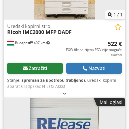
1
/
1
Uredski kopirni stroj
Ricoh
IMC2000 MFP DADF
522 €
Budapest
407 km
EXW fiksna cijena PDV nije moguće
iskazati
Zatražiti
Nazvati
Stanje:
spreman za upotrebu (rabljeno)
, uredski kopirni
aparat Crsdpsxac N Esfx Akksf
Mali oglasi