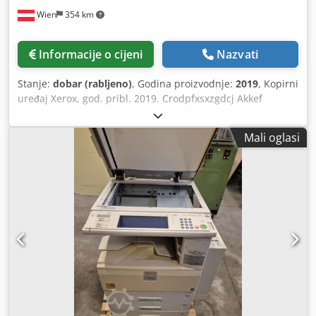
Wien
354 km
Informacije o cijeni
Nazvati
Stanje:
dobar (rabljeno)
, Godina proizvodnje:
2019
, Kopirni
uređaj Xerox, god. pribl. 2019. Crodpfxsxzgdcj Akkef
Mali oglasi