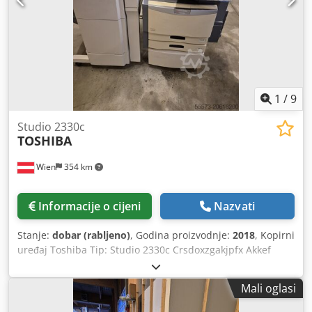
1
/
9
Studio 2330c
TOSHIBA
Wien
354 km
Informacije o cijeni
Nazvati
Stanje:
dobar (rabljeno)
, Godina proizvodnje:
2018
, Kopirni
uređaj Toshiba Tip: Studio 2330c Crsdoxzgakjpfx Akkef
Godina proizvodnje: cca 2018.
Mali oglasi