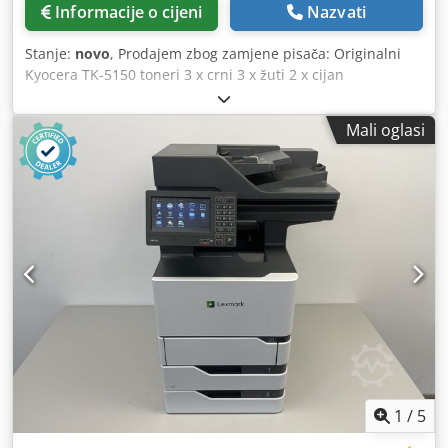
Informacije o cijeni
Nazvati
Stanje:
novo
, Prodajem zbog zamjene pisača: Originalni
Kyocera TK-5150 toneri 3 x crni 3 x žuti 2 x cijan
Crjdpfxszruuqo Akksf 3 x magenta Prodaja uz račun uz
prethodnu uplatu. Ciljana cijena je 60 % od maloprodajne
Mali oglasi
cijene.
1
/
5