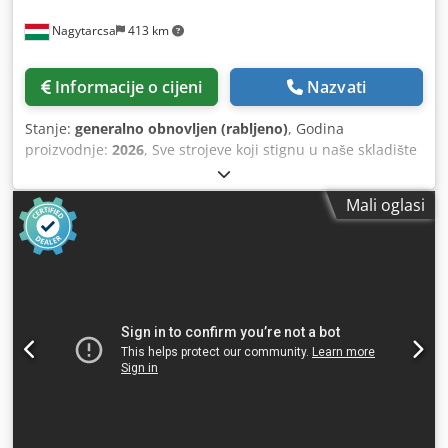
Nagytarcsa
413 km
Informacije o cijeni
Nazvati
Stanje:
generalno obnovljen (rabljeno)
, Godina
proizvodnje:
2026
, Sve strojeve koji stignu u naše skladište
temeljito obnavljamo, osiguravajući da naši kupci dobivaju
uređaje koji su praktički kao novi, s gotovo nultim brojem
Mali oglasi
otisaka. Svaki stroj je pažljivo pregledan, očišćen i
obnovljen kako bi pouzdano radio i izgledao izvrsno.
Proces obnove Potpuno rastavljanje: Svaki stroj se u
potpunosti rastavlja do okvira, što omogućuje individualni
pregled i servisiranje svake komponente. Crodpfx Asy R D
Hpjkkef Dubinsko čišćenje: Svaki uređaj detaljno čistimo,
uklanjajući svu prašinu, prljavštinu i ostatke čak i s
najmanjih dijelova. Obnova potrošnih materijala: Svi
potrošni dijelovi i dijelovi podložni trošenju se obnavljaju
bez obzira na njihovo stanje, čime se osigurava dugoročna
pouzdanost. Zamjena kućišta: Ogrebani, oštećeni ili
izblijedjeli dijelovi kućišta zamjenjuju se elementima u