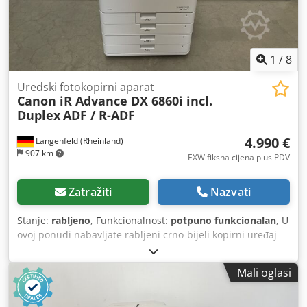
1
/
8
Uredski fotokopirni aparat
Canon iR Advance DX 6860i incl.
Duplex
ADF / R-ADF
4.990 €
Langenfeld (Rheinland)
907 km
EXW fiksna cijena plus PDV
Zatražiti
Nazvati
Stanje:
rabljeno
, Funkcionalnost:
potpuno funkcionalan
, U
ovoj ponudi nabavljate rabljeni crno-bijeli kopirni uređaj
"Canon iR Advance DX 6860i". Predmet prodaje: 1 x Canon
iR Advance DX 6860i sa sljedećom opremom: uključujući
Mali oglasi
dvostrani ispis uključujući ADF / R-ADF Niste zadovoljni
opremom? Nema problema, stroj možemo konfigurirati
prema vašim željama. Slobodno nas kontaktirajte! Broj