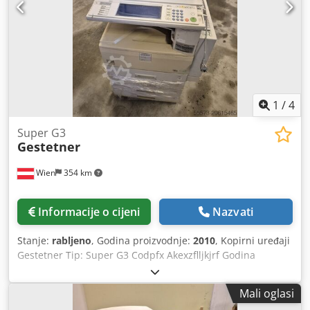
za dodatne informacije.
1
/
4
Super G3
Gestetner
Wien
354 km
Informacije o cijeni
Nazvati
Stanje:
rabljeno
, Godina proizvodnje:
2010
, Kopirni uređaji
Gestetner Tip: Super G3 Codpfx Akexzflljkjrf Godina
proizvodnje: cca 2010.
Mali oglasi