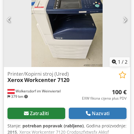
žutilo). Uređaj je testiran i ispravan. Pakiranje i dostava:
Možete doći i osobno razgledati uređaj tijekom našeg
radnog vremena. Molimo vas da se dogovorite za termin!
Moguće je osigurati pakiranje otporno na morsku vodu i
dostavu u svijet po dogovoru! Za dodatne informacije
možete nas kontaktirati i osobno.
1
/
2
Printer/Kopirni stroj (Ured)
Xerox
Workcenter 7120
100 €
Wolkersdorf im Weinviertel
379 km
EXW fiksna cijena plus PDV
Zatražiti
Nazvati
Stanje:
potreban popravak (rabljeno)
, Godina proizvodnje:
2015
, Xerox Workcenter 7120 Crodpszfxtwsfx Akksf