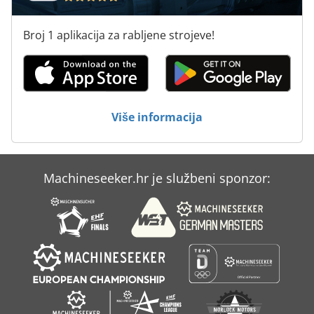
Strojevi Za Oblikovanje
Strojevi Za Obrubljivanje
Broj 1 aplikacija za rabljene strojeve!
Strojevi Za Proizvodnju
Tur 560
Više informacija
Machineseeker.hr je službeni sponzor: