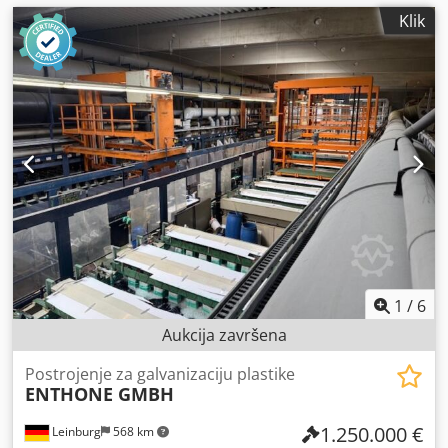
Klik
1
/
6
Aukcija završena
Postrojenje za galvanizaciju plastike
ENTHONE GMBH
1.250.000 €
Leinburg
568 km