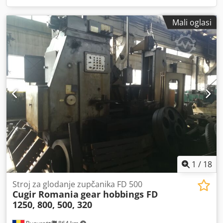
Mali oglasi
1
/
18
Stroj za glodanje zupčanika FD 500
Cugir Romania
gear hobbings FD
1250, 800, 500, 320