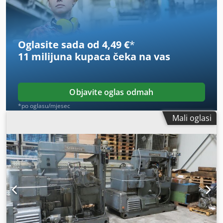
Oglasite sada od 4,49 €
*
11 milijuna kupaca
čeka na vas
Objavite oglas odmah
*po oglasu/mjesec
Mali oglasi