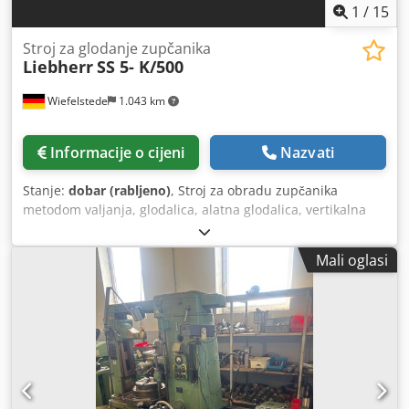
1
/
15
Stroj za glodanje zupčanika
Liebherr
SS 5- K/500
Wiefelstede
1.043 km
Informacije o cijeni
Nazvati
Stanje:
dobar (rabljeno)
, Stroj za obradu zupčanika
metodom valjanja, glodalica, alatna glodalica, vertikalna
glodalica, valjna glodalica, stroj za obradu zupčanika
metodom valjanja, stroj za obradu zupčanika metodom
Mali oglasi
valjanja, visokoučinkoviti stroj za obradu zupčanika
metodom valjanja -Proizvođač: Liebherr, visokoučinkoviti
stroj za obradu zupčanika metodom valjanja, tip SS 5-
K/500 -Radni prostor: Ø maks. 500 mm -Maks. promjer
glodala: 186 mm -Dodatna oprema: uključujući opsežnu
dodatnu opremu, vidi fotografije Dodpfx Ahev Dtmmo Tskr
-Nema u ponudi: predložak za kosu ozubljenost -Dimenzije
stroja: 2300/1460/V1870 mm -Dimenzije dodatne opreme: