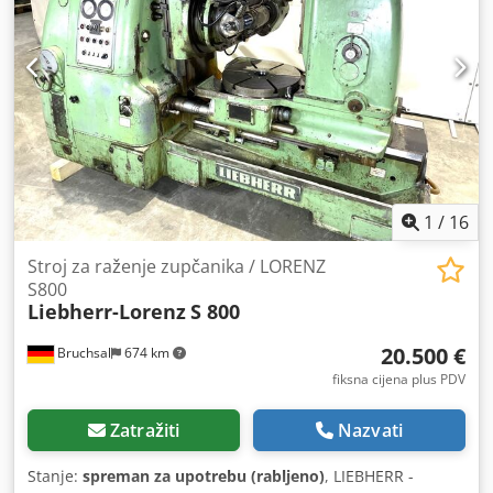
1
/
16
Stroj za raženje zupčanika / LORENZ
S800
Liebherr-Lorenz
S 800
20.500 €
Bruchsal
674 km
fiksna cijena plus PDV
Zatražiti
Nazvati
Stanje:
spreman za upotrebu (rabljeno)
, LIEBHERR -