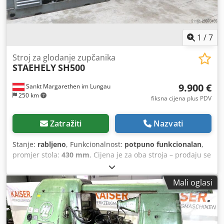
1
/
7
Stroj za glodanje zupčanika
STAEHELY
SH500
9.900 €
Sankt Margarethen im Lungau
250 km
fiksna cijena plus PDV
Zatražiti
Nazvati
Stanje:
rabljeno
, Funkcionalnost:
potpuno funkcionalan
,
promjer stola:
430 mm
, Cijena je za oba stroja – prodaju se
isključivo u kompletu. Marka: STAEHELY SH 500 Pribor:
zamjenski zupčanici, trnci i jedan stroj s tangentnom
Mali oglasi
glodalicom (vidi slike)!!!!! Dodpfxexfub Dj Ah Tskr Promjer
stola = 430 mm Maks. promjer zupčanika = 500 mm Širina
zupčanika = 240 mm Modul = 6