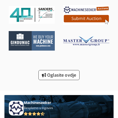
Stroj Za Savijanje Vreteno
Strojevi I Alati Za Obradu Kamena
Strojevi Za Oblikovanje
Strojevi Za Savijanje Cijevi
Tur 560
Univerzalni Stroj Za Savijanje
Uredski Stroj Za Savijanje
Oglasite ovdje
Utovarivači Na Kotačima
Za Vise-Okretni
Machineseeker
Besplatno u trgovini