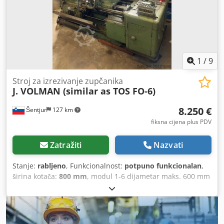
palete 1420/1300/V300 / 1200/800/300 mm -Težina: 5300 kg
plus 535 kg dodatne opreme
1
/
9
Stroj za izrezivanje zupčanika
J. VOLMAN (similar as TOS FO-6)
8.250 €
Šentjur
127 km
fiksna cijena plus PDV
Zatražiti
Nazvati
Stanje:
rabljeno
, Funkcionalnost:
potpuno funkcionalan
,
širina kotača:
800 mm
, modul 1-6 dijametar maks. 600 mm
digitalno očitanje Dedpfx Aoxhck Sjh Tekr Kompletan stroj
s dokumentacijom, držačima alata, zamjenskim
zupčanicima,...