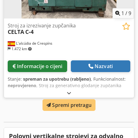
1
/
9
Stroj za izrezivanje zupčanika
CELTA
C-4
L'alcúdia de Crespíns
1.472 km
Informacije o cijeni
Nazvati
Stanje:
spreman za upotrebu (rabljeno)
, Funkcionalnost:
neprovjereno
, Stroj za generativno glodanje zupčanika
Celta model C4, promjer stola 480 mm, maksimalni
promjer obratka 550 mm, maksimalni modul 8, ukupna
Spremi pretragu
snaga 9 kW, procijenjena masa 4500 kg. Dkjdszbzygjpfx Ah
Tsr
Polovni vertikalne strojevi za odvalno