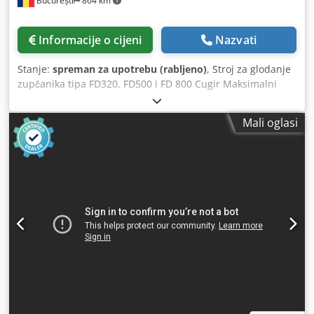
București
864 km
Informacije o cijeni
Nazvati
Stanje:
spreman za upotrebu (rabljeno)
, Stroj za glodanje
zupčanika tipa FD320, FD500 i FD 800 Cugir Maksimalni
modul 6 do 10 mm Maks. radni promjer 320 do 800 mm
Dkedpfocrd Nmex Ah Ter
Mali oglasi