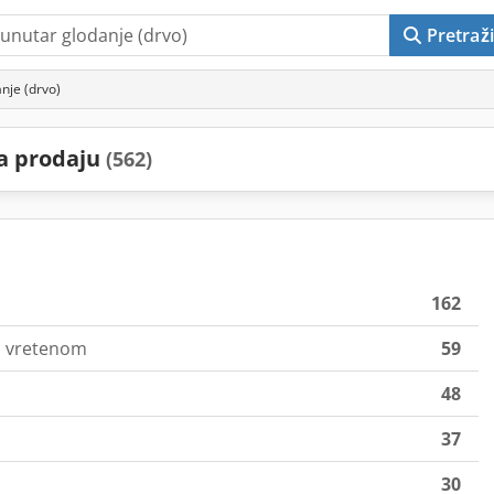
Pretraži
nje (drvo)
na prodaju
(562)
162
im vretenom
59
48
37
30