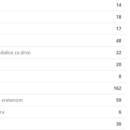
14
18
17
48
lodalice za drvo
22
20
8
162
im vretenom
59
ra
6
30