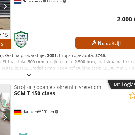
Nizozemska
1.068 km
2.000 
/
15
Na aukciji
0
s
o)
, Godina proizvodnje:
2001
, broj stroja/vozila:
8745
,
n
, širina stola:
500 mm
, duljina stola:
2.500 mm
, maksimalna brzin
RAKTERISTIKE Credpfjzrmp Hsx Alxef Duljina stola: 2.500 mm Širin
a, glava za glodanje: 160 mm Maksimalni promjer alata, zaštitna
ski Podešavanje visine vretena: automatski Podešavanje brzine
Mali ogla
Stroj za glodanje s okretnim vretenom
tena: 3.000–10.000 o/min Broj brzina: 2 Kočnica motora: prisutna
SCM
T 150 class
 7,5 kW Dimenzije i težina Dimenzije (D x Š x V): 1.800 x 1.200 x
 transportnih paketa: 1 OPREMA Uređaj za dovod materijala Mec4v
 Aigner)
Nattheim
551 km