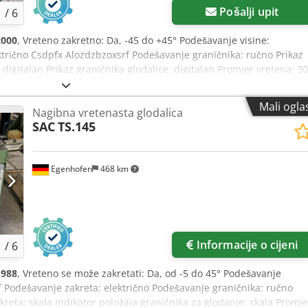
Pošalji upit
1
/
6
2000
, Vreteno zakretno: Da, -45 do +45° Podešavanje visine:
ktrično Csdpfx Alozdzbzoxsrf Podešavanje graničnika: ručno Prikaz
: digitalan Prikaz graničnika glodalice: digitalan Promjer vretena: 30
 6000, 9000 Priključna snaga: 5 / 6 kW Motorna kočnica: Da,
 2 x 120 mm Duljina stroja: 2500 mm Širina stroja: 1400 mm Težina:
Mali ogla
Nagibna vretenasta glodalica
SAC
TS.145
Egenhofen
468 km
Informacije o cijeni
1
/
6
1988
, Vreteno se može zakretati: Da, od -5 do 45° Podešavanje
rf Podešavanje zakreta: električno Podešavanje graničnika: ručno
akreta: skala Indikator položaja graničnika za glodanje: skala Promje