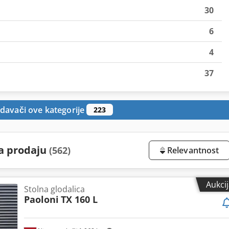
30
6
4
37
davači ove kategorije
223
na prodaju
(562)
Relevantnost
Aukci
Stolna glodalica
Paoloni
TX 160 L