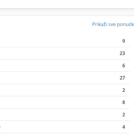
Prikaži sve ponud
9
23
6
27
2
8
2
e
4