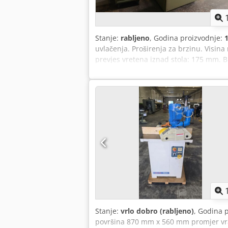
Stanje:
rabljeno
, Godina proizvodnje:
uvlačenja. Proširenja za brzinu. Visin
prevjes vretena iznad stola: 175 mm. 
alata: 250 mm. Težina: cca 950 kg. Loka
Stanje:
vrlo dobro (rabljeno)
, Godina 
površina 870 mm x 560 mm promjer vra