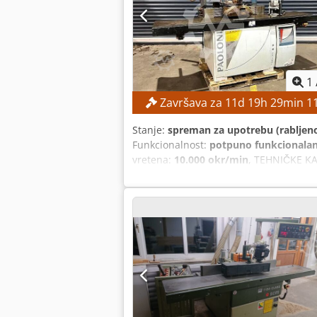
1
Završava za
11
d
19
h
29
min
1
Stanje:
spreman za upotrebu (rabljen
Funkcionalnost:
potpuno funkcionala
vretena:
10.000 okr/min
, TEHNIČKE KA
stola: 500 mm Maksimalni promjer alat
kapica: 160 mm Nagib vretena: automat
vretena: ručno, stupnjevito Brzina vre
DETALJI O STROJU Snaga glavnog motora:
1.900 mm Težina stroja: 1.200 kg Broj
(broj kotača za dovod: 3) Vođica (marka