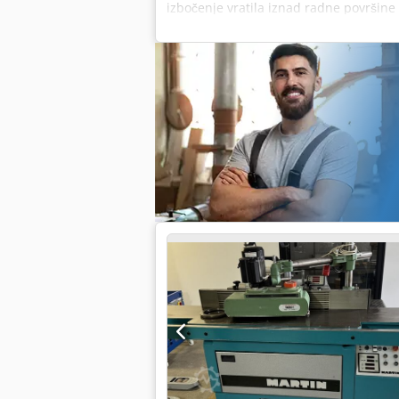
izbočenje vratila iznad radne površin