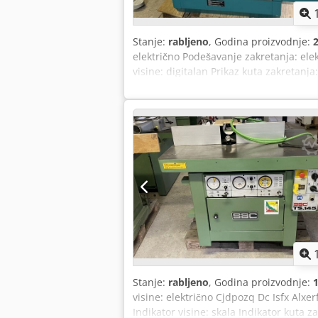
Stanje:
rabljeno
, Godina proizvodnje:
električno Podešavanje zakretanja: ele
visine: digitalan Prikaz kuta zakretanja
mm, 40 mm Brzine okretaja: 3000, 4500,
automatska Priključak za otprašivanje:
1100 kg
Stanje:
rabljeno
, Godina proizvodnje:
visine: električno Cjdpozq Dc Isfx Alxe
Indikator visine: skala Indikator kuta z