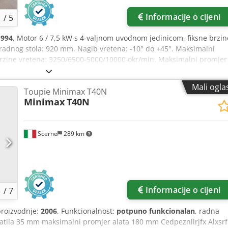
Informacije o cijeni
1
/
5
1994
, Motor 6 / 7,5 kW s 4-valjnom uvodnom jedinicom, fiksne brzin
a radnog stola: 920 mm. Nagib vretena: -10° do +45°. Maksimalni
Brzine vretena: 3250/6500-5000/10000 okr/min. Maksimalni promjer
cija skladišta: Nattheim. Csdow Enw Ijpfx Alxorf
Mali ogla
Toupie Minimax T40N
Minimax
T40N
Scerne
289 km
Informacije o cijeni
1
/
7
proizvodnje:
2006
, Funkcionalnost:
potpuno funkcionalan
, radna
tila 35 mm maksimalni promjer alata 180 mm Cedpeznllrjfx Alxsrf