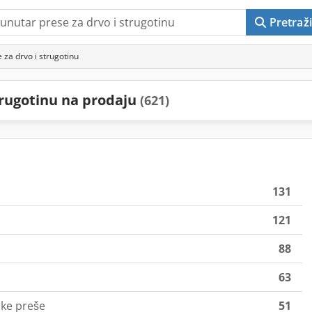
Pretraži
 za drvo i strugotinu
strugotinu na prodaju
(621)
131
121
88
63
ke preše
51