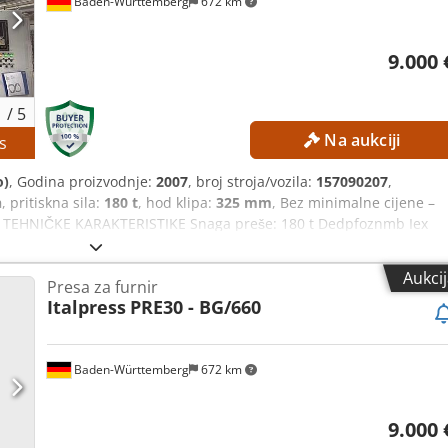
Baden-Württemberg
672 km
9.000 
1
/
5
Na aukciji
s
o)
, Godina proizvodnje:
2007
, broj stroja/vozila:
157090207
,
n
, pritiskna sila:
180 t
, hod klipa:
325 mm
, Bez minimalne cijene –
i! TEHNIČKE KARAKTERISTIKE Snaga preše: 180 t Dedpfoznmb Iex
600 bara Hod cilindra: 325 mm Otvor: 325 mm PODACI O STROJU
 s upravljačkom pločom/CNC Napon: 400 V / 50 Hz Izvedba:
Aukci
Presa za furnir
 sigurnosna kabina Hidraulički sustav preše Preša za grijane ploč
Italpress
PRE30 - BG/660
Baden-Württemberg
672 km
9.000 