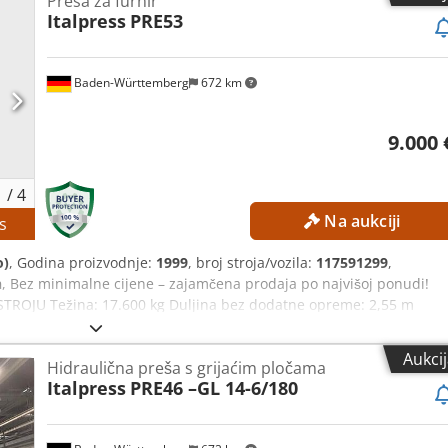
Presa za furnir
Italpress
PRE53
Baden-Württemberg
672 km
9.000 
1
/
4
Na aukciji
s
o)
, Godina proizvodnje:
1999
, broj stroja/vozila:
117591299
,
n
, Bez minimalne cijene – zajamčena prodaja po najvišoj ponudi!
ROJU Težina: 17.600 kg Duljina bez dodatne opreme: 2,55 m
Širina bez dodatne opreme: 0,9 m Širina s dodatnom opremom:
bez dodatne opreme: 4,15 m Visina s dodatnom opremom: 4,30 m
Aukci
Hidraulična preša s grijaćim pločama
0 Hz Hidraulično ulje: AGIP OSO 46 Termalno ulje: AGIP ALARIA 3
Italpress
PRE46 –GL 14-6/180