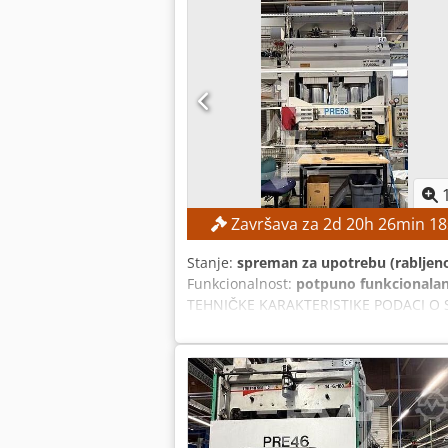
Završava za
2
d
20
h
26
min
17
Stanje:
spreman za upotrebu (rabljen
Funkcionalnost:
potpuno funkcionala
TEHNIČKE KARAKTERISTIKE PODACI O ST
Duljina s dodatnom opremom: 3,70 m 
1,25 m Dksdpfx Aboznmdvsger Visina 
Mrežni napon: 415 V AC Frekvencija: 5
OPREMA CE oznaka