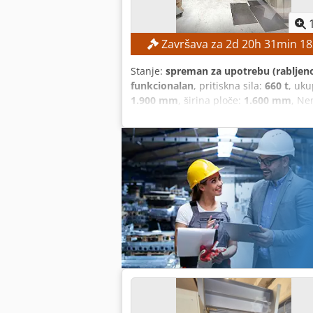
Završava za
2
d
20
h
31
min
17
Stanje:
spreman za upotrebu (rabljen
funkcionalan
, pritiskna sila:
660 t
, uk
1.900 mm
, širina ploče:
1.600 mm
, Ne
TEHNIČKE KARAKTERISTIKE Snaga preše:
31 kW Dedpfxeznmbzj Abgokr PODACI O
sustava: 220 V Frekvencija: 50 Hz Faze
stroja: približno 28.000 kg Izvedba: P
Prešne ploče s grijanjem Dokumentaci