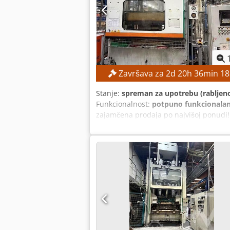
Završava za
2
d
20
h
36
min
17
Stanje:
spreman za upotrebu (rabljen
Funkcionalnost:
potpuno funkcionala
zajamčena prodaja po najvišoj ponud
Abgekr Maksimalni hidraulički tlak: 
Upravljanje: Elektroničko upravljanje
Industrijska izvedba OPREMA Zatvorena
Preša za oblikovanje