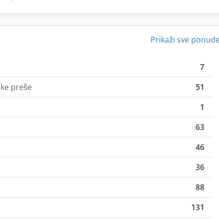
Prikaži sve ponud
7
ke preše
51
1
63
46
36
88
131