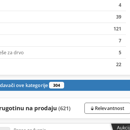
4
39
121
7
reše za drvo
5
22
davači ove kategorije
304
strugotinu na prodaju
(621)
Relevantnost
Aukci