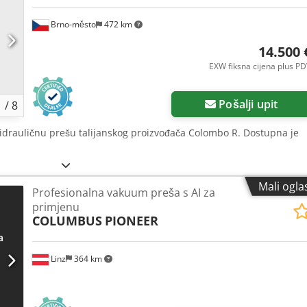
Brno-město
472 km
14.500 
EXW fiksna cijena plus P
Pošalji upit
1
/
8
idrauličnu prešu talijanskog proizvođača Colombo R. Dostupna je
Mali ogla
Profesionalna vakuum preša s AI za
primjenu
COLUMBUS
PIONEER
Linz
364 km