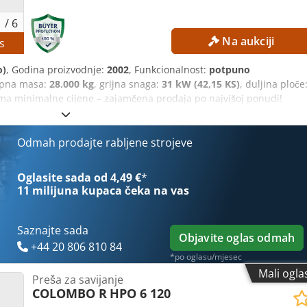
1
/
6
Na aukciji
s
o)
, Godina proizvodnje:
2002
, Funkcionalnost:
potpuno
upna masa:
28.000 kg
, grijna snaga:
31 kW (42,15 KS)
, duljina ploče
ma minimalne cijene – zajamčena prodaja po najvišoj ponudi!
 660 t Dimenzije prešnih ploča: 1.900 × 1.600 mm Snaga grijanja:
 STROJU Električni podaci Radni napon: 400 V Napon upravljačko
: 3 + MP + PE Nominalna struja: 160 A Priključna snaga: 108 kW Mas
Odmah prodajte rabljene strojeve
reša s donjim grijaćim elementom / preša za oblikovanje OPREMA
ja
Oglasite sada od 4,49 €
*
11 milijuna kupaca
čeka na vas
Saznajte sada
Objavite oglas odmah
+44 20 806 810 84
*po oglasu/mjesec
Mali ogla
Preša za savijanje
COLOMBO R
HPO 6 120