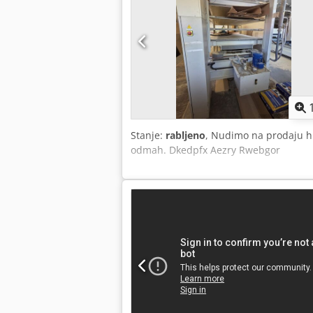
Stanje:
rabljeno
, Nudimo na prodaju h
odmah. Dkedpfx Aezry Rwebgor