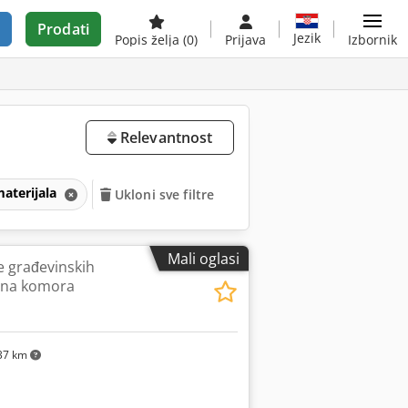
Prodati
Jezik
Popis želja
(0)
Prijava
Izbornik
Relevantnost
materijala
Ukloni sve filtre
Mali oglasi
je građevinskih
adna komora
37 km