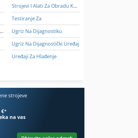
Strojevi I Alati Za Obradu Kamena
Testiranje Za
blikovanje Strojevi Za Miješanje
Ugriz Na Dijagnostiku
Ugriz Na Dijagnostički Uređaj
Uređaji Za Hlađenje
Usisavači U Ex Izvedbi
Vozeći Školski Pribor I Oprema
ene strojeve
 €
*
eka na vas