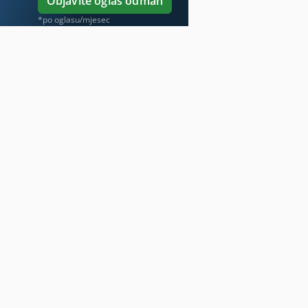
Objavite oglas odmah
*po oglasu/mjesec