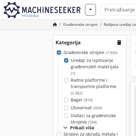
Hrvatska
Građevinske strojevi
Rabljena uređaji za
Kategorija
Građevinske strojevi
(7.943)
Uređaji za ispitivanje
građevinskih materijala
(1)
Radne platforme i
transportne platforme
(2.362)
Bager
(819)
Utovarivač
(604)
Dodaci za građevinske
strojeve
(594)
Prikaži više
Strojevi za obradu metala i