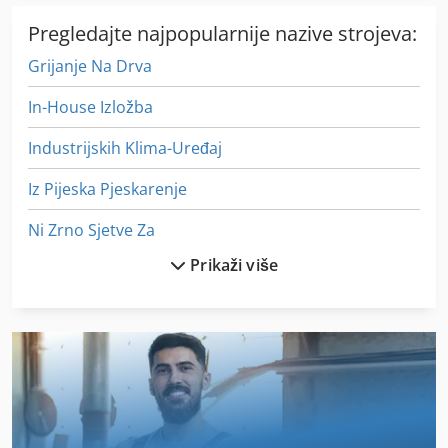
guma Gen.2 ima isti rad. Stroj za pakiranje guma, stroj za
Pregledajte najpopularnije nazive strojeva:
saplitanje guma, stroj za dupliranje guma, paker guma,
uređaj za dupliranje guma, triper za gume, uređaj za
Grijanje Na Drva
spajanje guma, pakiranje guma, stroj za spoticanje guma
In-House Izložba
Industrijskih Klima-Uređaj
Iz Pijeska Pjeskarenje
Ni Zrno Sjetve Za
Prikaži više
Nosač S Osovine
Obrada Tla Za
Okvir Za
Okvir Za Prikaz
Okvir Za Sliku