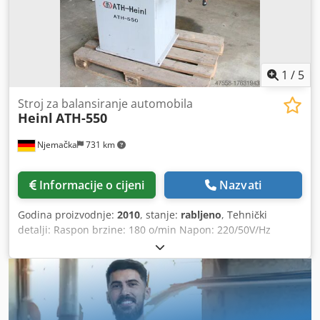
1
/
5
Stroj za balansiranje automobila
Heinl
ATH-550
Njemačka
731 km
Informacije o cijeni
Nazvati
Godina proizvodnje:
2010
, stanje:
rabljeno
, Tehnički
detalji: Raspon brzine: 180 o/min Napon: 220/50V/Hz
Težina stroja cca: 150 kg Dimenzije stroja cca DxŠxV: 1,2 x
0,8 x 1,3 m Ukupna potrebna snaga: 550 kW Dsdpju Ic Aiefx
Amvjck Stroj za balansiranje automobilskih guma Proces
balansiranja odvija se automatski uz kočenje kotača.
Odabir programa može se birati između 11
kompenzacijskih metoda. Mikroprocesorski upravljani LED