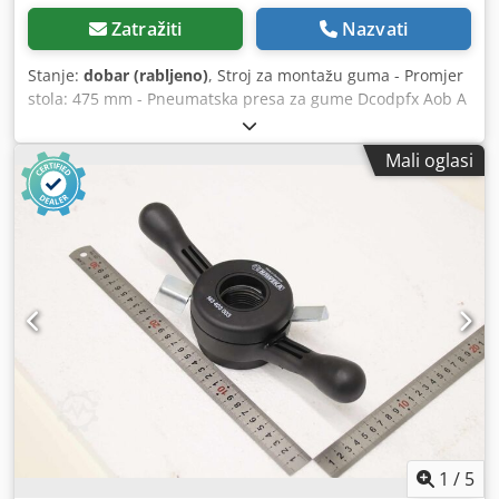
Zatražiti
Nazvati
Stanje:
dobar (rabljeno)
, Stroj za montažu guma - Promjer
stola: 475 mm - Pneumatska presa za gume Dcodpfx Aob A
Hwremvok - Preklopna ruka - Težina: 208 kg
Mali oglasi
1
/
5