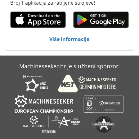
Broj 1 aplikacija za rabljene strojeve!
Sudoper Od Nehrđajućeg Čelika
Sustav Za Doziranje
Vode Utor Za Glodanje
Više informacija
Za Vise-Okretni
Machineseeker.hr je službeni sponzor: