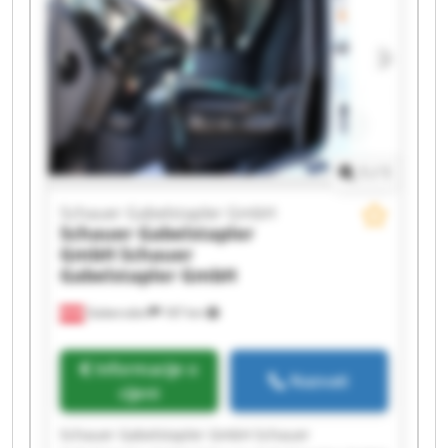
1
/
1
Schauer Gabelstapler GmbH
Schauer Gabelstapler
GmbH
Schauer
Gabelstapler GmbH
Gabersdorf
187 km
Informacije o
Nazvati
cijeni
Schauer Gabelstapler GmbH Schauer