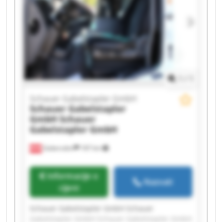
Gabelstapler GmbH Schauer Gabelstapler GmbH
Schauer Gabelstapler GmbH Schauer
Gabelstapler GmbH Schauer Gabelstapler GmbH
Schauer Gabelstapler GmbH Schauer
Gabelstapler GmbH
1
/
1
Schauer Gabelstapler GmbH
Schauer Gabelstapler
GmbH
Schauer
Gabelstapler GmbH
Gabersdorf
187 km
Informacije o
Nazvati
cijeni
Schauer Gabelstapler GmbH Schauer
Gabelstapler GmbH Schauer Gabelstapler GmbH