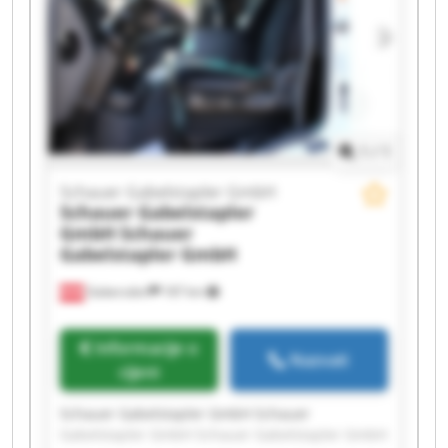
Gabelstapler GmbH Schauer Gabelstapler GmbH
Schauer Gabelstapler GmbH Schauer
Gabelstapler GmbH Schauer Gabelstapler GmbH
Schauer Gabelstapler GmbH Schauer
Gabelstapler GmbH
1
/
1
Schauer Gabelstapler GmbH
Schauer Gabelstapler
GmbH
Schauer
Gabelstapler GmbH
Gabersdorf
187 km
Informacije o
Nazvati
cijeni
Schauer Gabelstapler GmbH Schauer
Gabelstapler GmbH Schauer Gabelstapler GmbH