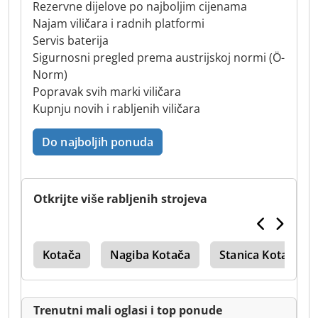
Rezervne dijelove po najboljim cijenama
Najam viličara i radnih platformi
Servis baterija
Sigurnosni pregled prema austrijskoj normi (Ö-
Norm)
Popravak svih marki viličara
Kupnju novih i rabljenih viličara
Do najboljih ponuda
Otkrijte više rabljenih strojeva
lik
Kotača
Nagiba Kotača
Stanica Kotača
Trenutni mali oglasi i top ponude