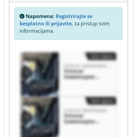
Napomena:
Registrirajte se
besplatno ili prijavite,
za pristup svim
informacijama.
Mali oglasi
Schauer Gabelstapler GmbH
Schauer
Gabelstapler
GmbH Schauer
Gabelstapler
GmbH
Mali oglasi
Schauer Gabelstapler GmbH
Schauer
Gabelstapler
GmbH Schauer
Gabelstapler