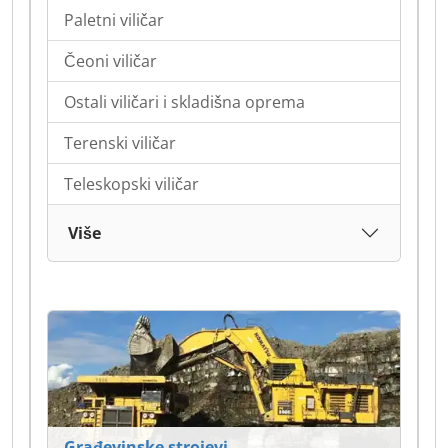
Paletni viličar
Čeoni viličar
Ostali viličari i skladišna oprema
Terenski viličar
Teleskopski viličar
Više
Građevinske strojevi