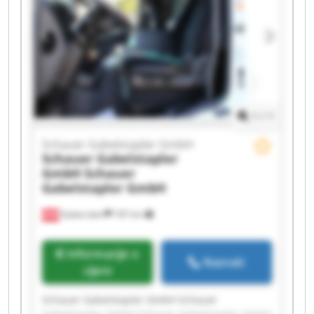
Schauer Gabelstapler GmbH Schauer
Gabelstapler GmbH Schauer Gabelstapler GmbH
Schauer Gabelstapler GmbH Schauer
Gabelstapler GmbH Schauer Gabelstapler GmbH
Schauer Gabelstapler GmbH Schauer
Gabelstapler GmbH
1
/
1
Schauer Gabelstapler GmbH
Schauer Gabelstapler
GmbH
Schauer
Gabelstapler GmbH
Gabersdorf
187 km
Informacije o
Nazvati
cijeni
Schauer Gabelstapler GmbH Schauer