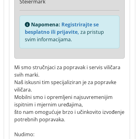
Steiermark
Napomena:
Registrirajte se
besplatno ili prijavite,
za pristup
svim informacijama.
Mi smo stručnjaci za popravak i servis viličara
svih marki.
Naš iskusni tim specijaliziran je za popravke
viličara.
Mobilni smo i opremljeni najsuvremenijim
ispitnim i mjernim uređajima,
što nam omogućuje brzo i učinkovito izvođenje
potrebnih popravaka.
Nudimo: