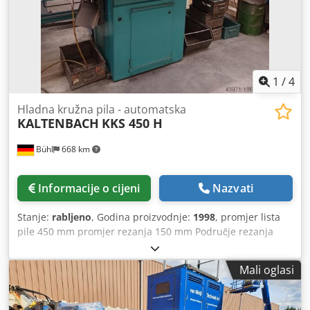
serijski rad Svaki stroj iz naše ponude prije isporuke
prolazi tehnički pregled i provjeru funkcionalnosti. Stroj se
isporučuje potpuno ispravan i spreman za rad.
Kontaktirajte nas za dodatne informacije, detalje o cijeni ili
dogovor oko termina za razgledavanje.
1
/
4
Hladna kružna pila - automatska
KALTENBACH
KKS 450 H
Bühl
668 km
Informacije o cijeni
Nazvati
Stanje:
rabljeno
, Godina proizvodnje:
1998
, promjer lista
pile 450 mm promjer rezanja 150 mm Područje rezanja
pod 90 stupnjeva: ravno 330 x 40 mm Raspon rezanja na
45 stupnjeva: oko 140 mm Crjdev Hth Aspfx Aczof Područje
Mali oglasi
rezanja na 45 stupnjeva: ravno 250 x 40 mm Brzina rezanja
10 - 70 m/min posmak lista pile 0 - 1000 mm/min motor
pile 1,7 / 2,6 kW Težina stroja cca 1,1 t Pribor: rabljeno List