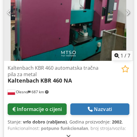
1
/
7
Kaltenbach KBR 460 automatska tračna
pila za metal
Kaltenbach
KBR 460 NA
Olesno
687 km
Informacije o cijeni
Nazvati
Stanje:
vrlo dobro (rabljeno)
, Godina proizvodnje:
2002
,
Funkcionalnost:
potpuno funkcionalan
, broj stroja/vozila:
300242
, Raspon rezanja okruglog čelika na 90°:
460 mm
,