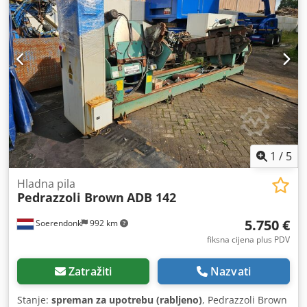
pile 450 mmø, hvataljka za dovod materijala M 45 NC za
automatski Rad, dovodni valjkasti transporter 7000 mm,
ispusni valjkasti transporter 4000 mm, rashladni sustav
1
/
5
Hladna pila
Pedrazzoli Brown
ADB 142
5.750 €
Soerendonk
992 km
fiksna cijena plus PDV
Zatražiti
Nazvati
Stanje:
spreman za upotrebu (rabljeno)
, Pedrazzoli Brown