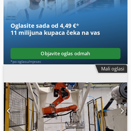
Tolerancija duljine reza: +/-0,3 mm. Kut reza: 90° +/-20°.
Csdpfx Acey U Navezorf
Oglasite sada od 4,49 €
*
11 milijuna kupaca
čeka na vas
Objavite oglas odmah
*po oglasu/mjesec
Mali oglasi