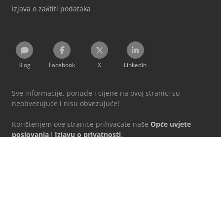
Izjava o zaštiti podataka
Blog
Facebook
X
LinkedIn
Sve informacije, ponude i cijene na ovoj stranici su
neobvezujuće i nisu obvezujuće!
Korištenjem ove stranice prihvaćate naše
Opće uvjete
poslovanja
i
Izjavu o privatnosti
.
Navedeni brendovi pripadaju odgovarajućim vlasnicima.
Machineseeker Group GmbH ne preuzima odgovornost za
sadržaj povezanih vanjskih internetskih stranica.
© 1999 - 2026 Machineseeker Group GmbH
Ova stranica je zaštićena uslugom reCAPTCHA i primenjuju se Google
pravila o privatnosti
i
uslovi korišćenja
.