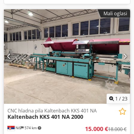
Mali oglasi
1
/
23
CNC hladna pila Kaltenbach KKS 401 NA
Kaltenbach
KKS 401 NA 2000
15.000 €
Niš
574 km
18.000 €