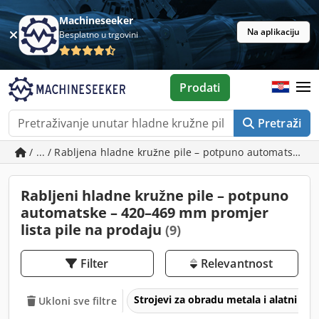
Machineseeker
Na aplikaciju
Besplatno u trgovini
Prodati
Pretraži
/ ... / Rabljena hladne kružne pile – potpuno automatske –
Rabljeni hladne kružne pile – potpuno
automatske – 420–469 mm promjer
lista pile na prodaju
(9)
Filter
Relevantnost
Strojevi za obradu metala i alatni str
Ukloni sve filtre