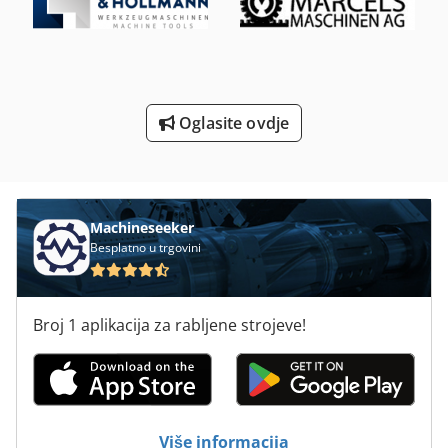
Strojevi Za Obrubljivanje
Strojevi Za Pakiranje
Strojevi Za Proizvodnju
Oglasite ovdje
Strojevi Za Savijanje Cijevi
Za Potpredsjednika 200 Mm
Machineseeker
Besplatno u trgovini
Broj 1 aplikacija za rabljene strojeve!
Više informacija