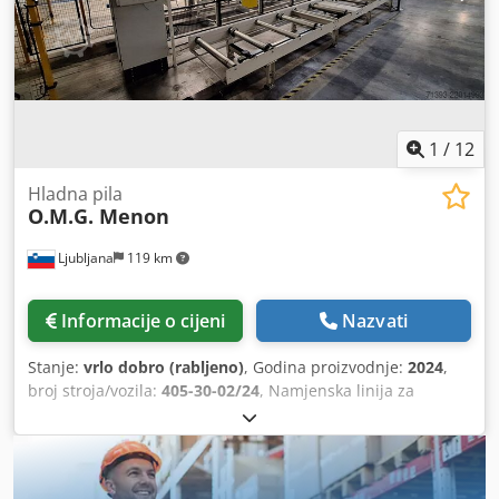
cijena će biti znatno veća. U ponuđenu cijenu je uračunata
profesionalna demontaža i utovar na kamion (prilično
važna stavka, a nije nimalo jeftina), prijevoz je na trošak
kupca. Nadam se da sam vam donekle razjasnio trenutno
stanje stroja. Zbog promjene djelatnosti, pila je višak u
proizvodnji. Sretna kupnja. Codpfx Ajyk Inpeczjrf
1
/
12
Hladna pila
O.M.G. Menon
Ljubljana
119 km
Informacije o cijeni
Nazvati
Stanje:
vrlo dobro (rabljeno)
, Godina proizvodnje:
2024
,
broj stroja/vozila:
405-30-02/24
, Namjenska linija za
rezanje ALU profila. 6-osna linija za rezanje dugih
aluminijskih profila. Dimenzije profila: 160x200 mm.
Maksimalna duljina reza: 1500 mm, minimalna duljina: 30
mm. Maksimalna duljina ulaznog materijala: 6500 mm.