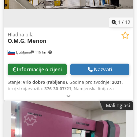
1
/
12
Hladna pila
O.M.G. Menon
Ljubljana
119 km
Informacije o cijeni
Nazvati
Stanje:
vrlo dobro (rabljeno)
, Godina proizvodnje:
2021
,
broj stroja/vozila:
376-30-07/21
, Namjenska linija za
rezanje ALU profila. 6-osna linija za rezanje dugih
aluminijskih profila. Dimenzije profila: 160x200 mm.
Mali oglasi
Maksimalna duljina reza: 1500 mm, minimalna duljina: 30
mm. Maksimalna duljina ulaznog materijala: 6500 mm.
Tolerancija duljine reza: +/-0,3 mm. Kut reza: 90° +/-20°.
Credpfxoy Nkp Ie Aczof