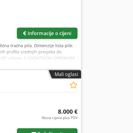
Informacije o cijeni
čna tračna pila. Dimenzije lista pile:
nih profila srednjih presjeka do
do 60° ulijevo; S DODATNOM OPREMOM
Crsdpfx Aijzlimbe Sof
Mali oglasi
8.000 €
fiksna cijena plus PDV