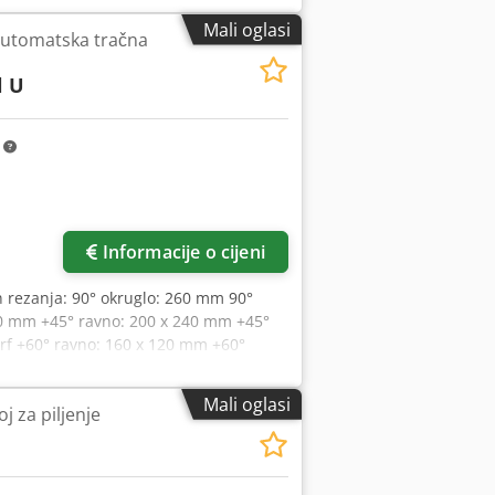
imenzije trake pile: 3660 x 27 x 0,9 mm
Mali oglasi
automatska tračna
 okvira pile - Gornja granica hoda
eđaj za stezanje materijala - Četka za
l U
tva - Ukupna snaga pogona: 400 V / 1,9
žjem: Š 5200 x V 1600 x D 2000 mm -
m
Informacije o cijeni
n rezanja: 90° okruglo: 260 mm 90°
00 mm +45° ravno: 200 x 240 mm +45°
orf +60° ravno: 160 x 120 mm +60°
40 mm -45° kvadratno: 200 x 200 mm
Motor pile, snaga s regulacijom
Mali oglasi
j za piljenje
jom frekvencije: 20 - 110 m/min
a, cca: 1020 mm Širina, cca: 1830 mm
ut: 1900 mm Visina materijala: 950 mm
anja - Vodiči tračne pile od tvrdog