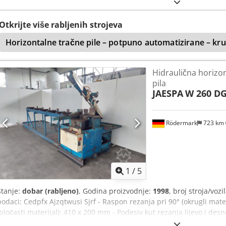
materijala prema dolje s beskonačno finim podešavanjem. CNC uprav
mogućnost pohrane do 99 programa rezanja. (TOUCH model s 7" za
zatezanje pile, kojim upravlja granični prekidač. Opsežna sigurnos
Otkrijte više rabljenih strojeva
za pokretanje ciklusa i električni sustav niskog napona u skladu s p
Horizontalne tračne pile – potpuno automatizirane – k
automatskom jedinicom za utovar i valjcima s pripadajućom opremo
Hidraulična horizo
pila
JAESPA
W 260 D
Rödermark
723 km
1
/
5
Stanje:
dobar (rabljeno)
, Godina proizvodnje:
1998
, broj stroja/vozi
podaci: Cedpfx Ajzqtwusi Sjrf - Raspon rezanja pri 90° (okrugli mate
(pločasti materijal): 410 x 200 mm - Podesiv kut rezanja lijevo i des
(okrugli materijal, desna i lijeva strana): 220 mm - Raspon rezanja pri