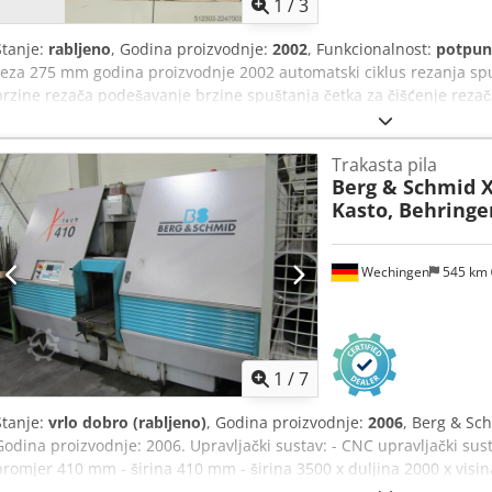
1
/
3
Stanje:
rabljeno
, Godina proizvodnje:
2002
, Funkcionalnost:
potpun
reza 275 mm godina proizvodnje 2002 automatski ciklus rezanja s
brzine rezača podešavanje brzine spuštanja četka za čišćenje reza
Serf reduktor tlaka stezne glave VISINA REZAČA 27 mm
Trakasta pila
Berg & Schmid X
Kasto, Behringe
Wechingen
545 km
1
/
7
Stanje:
vrlo dobro (rabljeno)
, Godina proizvodnje:
2006
, Berg & Sc
Godina proizvodnje: 2006. Upravljački sustav: - CNC upravljački sus
promjer 410 mm - širina 410 mm - širina 3500 x duljina 2000 x vis
Brzina rezanja: - 12 – 110 m/min - Doziranje materijala pomoću prec