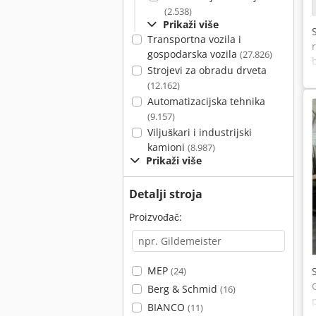
(2.538)
Prikaži više
Transportna vozila i
gospodarska vozila
(27.826)
Strojevi za obradu drveta
(12.162)
Automatizacijska tehnika
(9.157)
Viljuškari i industrijski
kamioni
(8.987)
Prikaži više
Detalji stroja
Proizvođač:
MEP
(24)
Berg & Schmid
(16)
BIANCO
(11)