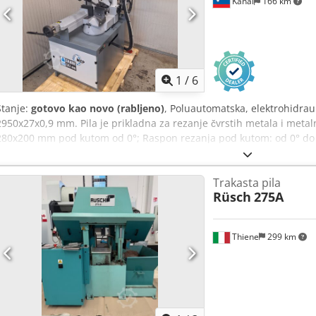
Kanal
166 km
1
/
6
Stanje:
gotovo kao novo (rabljeno)
, Poluautomatska, elektrohidrauli
2950x27x0,9 mm. Pila je prikladna za rezanje čvrstih metala i metal
280x200 mm pod kutom od 0°; Raspon rezanja pod kutom: od 0° 
– ručni i ručni dinamični ciklus rezanja. Godina proizvodnje: 2025. 
Trakasta pila
Rüsch
275A
Thiene
299 km