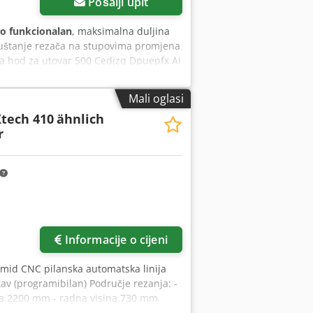
Pošalji upit
o funkcionalan
, maksimalna duljina
puštanje rezača na stupovima promjena
ča hod za utovar 500 Cedjzq Dpuepfx Ai
Mali oglasi
tech 410
ähnlich
r
Informacije o cijeni
hmid CNC pilanska automatska linija
tav (programibilan) Područje rezanja: -
ina 2200 mm - radna visina 730 mm
izne kugličaste navojne vretene i