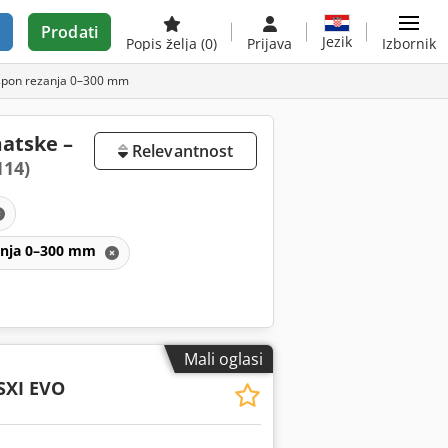
Prodati
Jezik
Popis želja
(0)
Prijava
Izbornik
raspon rezanja 0–300 mm
matske –
Relevantnost
114)
zanja 0–300 mm
Mali oglasi
SXI EVO