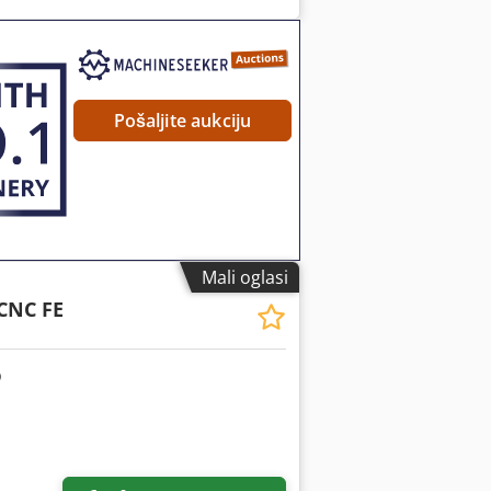
ski uređaj za podešavanje slobodnog
đenje strugotine. Crjdpozp Inlsfx Ai Sjf
eguliranjem frekvencije, bezstupnjevato.
ogon pile: - 5,5 kW Dodatna oprema: -
Pošaljite aukciju
Mali oglasi
CNC FE
Zatražite više slika