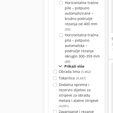
Horizontalne tračne
pile – potpuno
automatizirane –
kružno područje
rezanja od 400 mm
(95)
Horizontalna tračna
pila – potpuno
automatska –
područje rezanja
okruglo 300–359 mm
(89)
Prikaži više
Obrada lima
(5.462)
Tokarilice
(4.347)
Dodatna oprema i
rezervni dijelovi za
strojeve za obradu
metala i alatne strojeve
(4.091)
Zavarivanje i rezanje