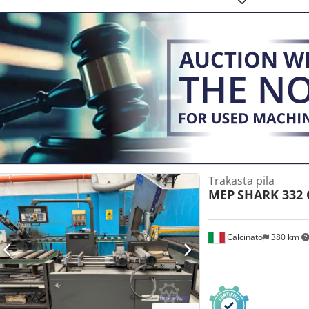
linearnog vodila. - Hidraulično naprezanje pilskog lista. - Automat
hoda dvostranog pilskog lista. - Hidraulički pogonjeni uređaj za odvo
- Regulacija pritiska za tankostjene cijevi i profile. - Pogon pile s r
- Automatski uređaj za početni rez. - Nadzor gibanja pilskog lista P
10 novih pilskih listova Rok isporuke: - Odmah
Trakasta pila
MEP
SHARK 332 
Calcinato
380 km