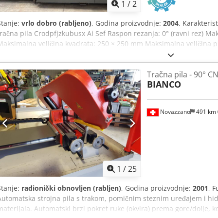
1
/
2
Stanje:
vrlo dobro (rabljeno)
, Godina proizvodnje:
2004
, Karakteris
tračna pila Crodpfjzkubusx Ai Sef Raspon rezanja: 0° (ravni rez) 
Maksimalna veličina kvadrata: 250 × 250 mm Maksimalna veličina 
pile: 3650 × 27 × 0,9 mm Motor pile: 2,2 kW, trofazni Brzina pile: Pr
pomoću pretvarača frekvencije Maksimalni otvor stezne glave: 335
Tračna pila - 90° 
steznom glavom za dovod materijala Napajanje: 400 V, trofazno (50 
BIANCO
i programabilni automatski
Novazzano
491 km
1
/
25
Stanje:
radionički obnovljen (rabljen)
, Godina proizvodnje:
2001
, 
Automatska strojna pila s trakom, pomičnim steznim uređajem i hi
materijala. Automatski brzi pokret ruke (okvira) prema gore/dolje, ko