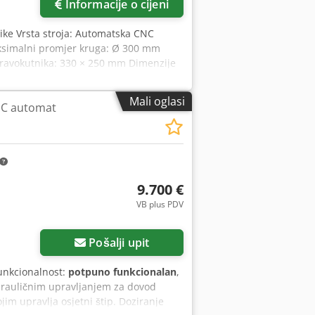
Informacije o cijeni
tike Vrsta stroja: Automatska CNC
Maksimalni promjer kruga: Ø 300 mm
pravokutnika: 330 × 250 mm Dimenzije
omjenjiva, otprilike 15–100 m/min,
 mm Pomak štapa: Automatski CNC, s
Mali oglasi
CNC automat
Hz) Načini rada: Ručni, poluautomatski
9.700 €
VB plus PDV
Pošalji upit
Funkcionalnost:
potpuno funkcionalan
,
drauličnim upravljanjem za dovod
jim upravlja osjetni štip. Doziranje