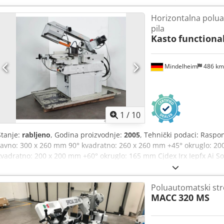
strana): 230 x 300 mm - Visina oslonca za materijal: cca 620 mm - D
Horizontalna polu
- Brzina rezanja: 17 - 106 m/min - Hidraulično podizanje i spuštanje
pila
okvira pile - Podesivi pritisak rezanja: 0 - 10 m/min - Hidraulični ur
Kasto
functiona
čišćenje trake pile - Sustav za mikro-raspršivanje rashladnog sreds
kW - Duljina vodilice valjaka: 3300 mm - Potrebna površina s podno
Težina s podnožjem: 1900 kg
Mindelheim
486 k
1
/
10
Stanje:
rabljeno
, Godina proizvodnje:
2005
, Tehnički podaci: Raspo
ravno: 300 x 260 mm 90° kvadratno: 260 x 260 mm +45° okruglo: 2
kvadratno: 200 x 200 mm +60° okruglo: 165 mm Cjdex Irx Iepfx Ai S
kvadratno: 150 x 150 mm -45° okruglo: 200 mm -45° ravno: 200 x 2
Minimalna duljina ostatka: 35 mm Ukupna priključna snaga: 2,0 kW 
Poluautomatski stro
frekvencije: 1,5 kW Brzina rezanja, beskonačno podesiva, s regulaci
MACC
320 MS
Dimenzije tračne pile: 2910 x 27 x 0,9 mm Dimenzije i masa: Duljin
Visina, gornji dio spušten, cca: 1460 mm Visina, gornji dio podign
Ukupna masa, cca: 510 kg Oprema: - Beskonačno podesiva brzina rez