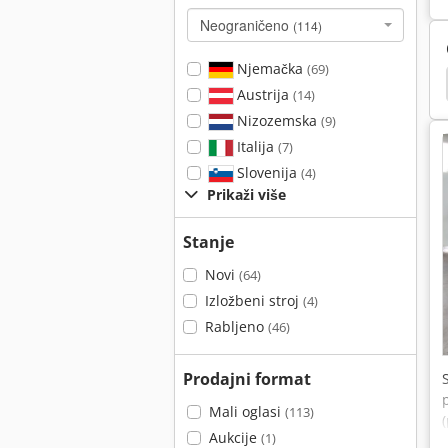
Neograničeno
(114)
Njemačka
(69)
sti Tračnih
Mesari Tračnih
Mep Shark 310 Sx
Austrija
(14)
Nizozemska
(9)
Italija
(7)
Slovenija
(4)
Prikaži više
Stanje
Novi
(64)
Izložbeni stroj
(4)
Rabljeno
(46)
Prodajni format
Mali oglasi
(113)
Aukcije
(1)