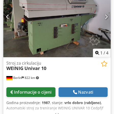
1
/
4
Stroj za cirkulaciju
WEINIG
Univar 10
Berlin
822 km
Informacije o cijeni
Nazvati
Godina proizvodnje:
1987
, stanje:
vrlo dobro (rabljeno)
,
Automatski stroj za treniranje WEINIG UNIVAR 10 Cedpfjf
Upzhox Aiceha