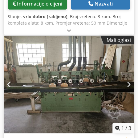
Informacije o cijeni
Nazvati
Stanje:
vrlo dobro (rabljeno)
, Broj vretena: 3 kom. Broj
kompleta alata: 8 kom. Promjer vretena: 50 mm Dimenzije
(duljina/širina/visina): 4250x1850x2300 mm Weinig Univar
6 CNC vretena ----- Sažetak tehničkih podataka (molimo
Mali oglasi
upit za eventualnu dodatnu opremu) 1. Profilno vreteno
(sinhrono vreteno s automatskim podizanjem) ----- >
Sinhrono pokretanje za obradu rubova bez oštećenja >
Položaj: vertikalno, desno > Broj alata: 1 > Broj okretaja
vretena: 6000 o/min > Promjer vretena: 50 mm > Duljina
stezanja alata: 120 mm > Motor: 11,0 kW 2. Profilno vreteno
----- > Položaj: vertikalno, desno > Broj alata: promjenljiv,
upravljanje putem CNC-a > Hod vretena u vertikalnom
smjeru: promjenljiv, upravljanje putem CNC-a > Broj
okretaja vretena: 6000 o/min > Promjer vretena: 50 mm >
Duljina stezanja alata: 320 mm > Motor: 11 kW 3. Profilno
vreteno (glodalna glava za obradu okova) ----- Položaj:
vertikalno, desno Promjer vretena: 40 mm Visina stezanja
alata: 160 mm Motor: 3 kW Podešavanje: radijalno i
1
/
3
aksijalno, sekvencijalno na 8 pozicija pomoću pneumatskog