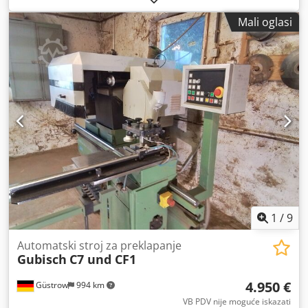
Mali oglasi
1
/
9
Automatski stroj za preklapanje
Gubisch
C7 und CF1
4.950 €
Güstrow
994 km
VB PDV nije moguće iskazati