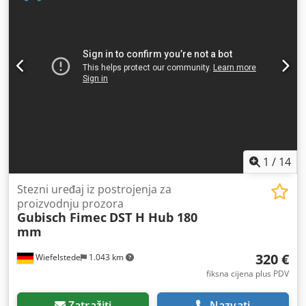
kompletno - Dimenzije po komadu: 470/410/H425 mm
Chedoyibczspfx Aicea - Transportne dimenzije:
970/500/H425 mm - Težina: 87 kg
1
/
14
Stezni uređaj iz postrojenja za
proizvodnju prozora
Gubisch Fimec
DST H Hub 180
mm
320 €
Wiefelstede
1.043 km
fiksna cijena plus PDV
Zatražiti
Nazvati