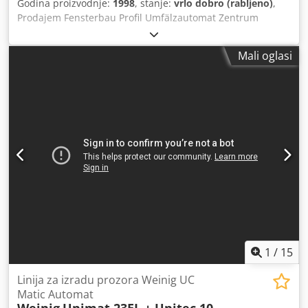
Godina proizvodnje:
1998
, stanje:
vrlo dobro (rabljeno)
,
Prodajem Fensterbau Profil Umfälzautomat Zentrum
Weinig Univar 10. Godina izgradnje 1998. Glave za
glodanje OERTLI. Dostupan odmah. Pojedinačna cijena
Mali oglasi
8.500 eura. Dostupna 4 komada. Stanje: vrlo dobro!
Chedpfsfzzhrsx Aicea
1
/
15
Linija za izradu prozora Weinig UC
Matic Automat
Weinig
Unimat 23EL + Unitec 10