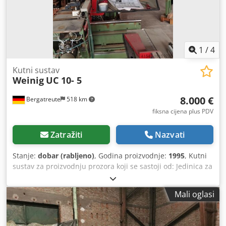
1
/
4
Kutni sustav
Weinig
UC 10- 5
8.000 €
Bergatreute
518 km
fiksna cijena plus PDV
Zatražiti
Nazvati
Stanje:
dobar (rabljeno)
, Godina proizvodnje:
1995
, Kutni
sustav za proizvodnju prozora koji se sastoji od: Jedinica za
proreze za 8 alata s hidrauličkim hodom 75 mm (visina
stezanja 600 mm) Chsdpfxotqft Ij Aicsa Glodalica za 4 alata
Mali oglasi
s hidrauličnim hodom 80 mm (visina stezanja 320 mm) s
povratkom sa IV 68 oruđem