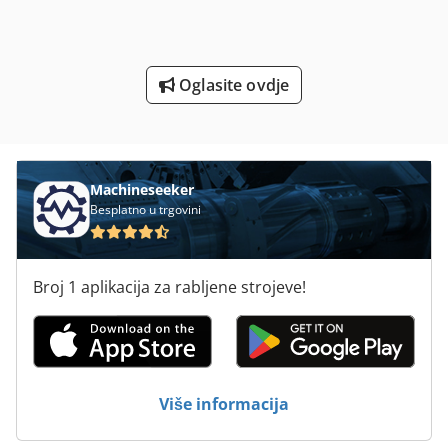
Strojevi Za Savijanje Cijevi
Umrijeti Stroj Za Savijanje
Oglasite ovdje
Univerzalni Stroj Za Savijanje
Uredski Stroj Za Savijanje
Machineseeker
Besplatno u trgovini
Broj 1 aplikacija za rabljene strojeve!
Više informacija