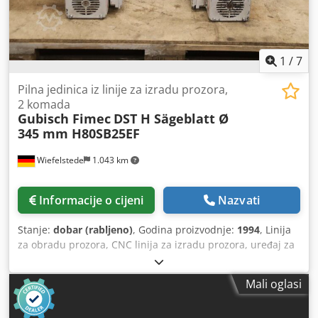
1
/
7
Pilna jedinica iz linije za izradu prozora,
2 komada
Gubisch Fimec
DST H Sägeblatt Ø
345 mm H80SB25EF
Wiefelstede
1.043 km
Informacije o cijeni
Nazvati
Stanje:
dobar (rabljeno)
, Godina proizvodnje:
1994
, Linija
za obradu prozora, CNC linija za izradu prozora, uređaj za
rezanje uglova prozora - Proizvođač: Gubisch, pilna
jedinica desno/lijevo iz linije za izradu prozora, tip DST H -
Mali oglasi
Motor: Fimec tip H80SB25EF, 4 kW / 2800 o/min - Osovina:
Ø 30 x 70 mm - List pile: Ø 345 mm - Cijena/isporuka: