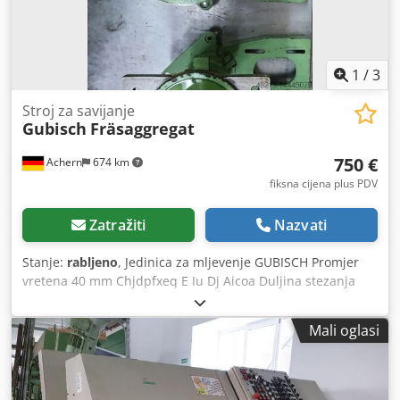
1
/
3
Stroj za savijanje
Gubisch
Fräsaggregat
750 €
Achern
674 km
fiksna cijena plus PDV
Zatražiti
Nazvati
Stanje:
rabljeno
, Jedinica za mljevenje GUBISCH Promjer
vretena 40 mm Chjdpfxeq E Iu Dj Aicoa Duljina stezanja
alata 240 mm Ukupna duljina vretena alata 300 mm >> vrlo
dobra i stabilna konstrukcija od čelika
Mali oglasi