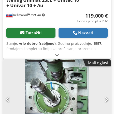
+ Univar 10 + Au
119.000 €
Kežmarok
599 km
fiksna cijena plus PDV
Zatražiti
Nazvati
Stanje:
vrlo dobro (rabljeno)
, Godina proizvodnje:
1997
,
Prodajem kompletnu liniju za profilisanje prozorskih
konstrukcija: 1 komad 5-vretena četverostrana blanjalica s
pilom Weinig Unimat 23EL - bez HESS brusilica - ostale
Mali oglasi
zamjenske mašine po dogovoru 2 komada Weinig Unitec 10
stroj za rezanje klinova i utora. Chjdpfx Aiofzzidscoa 2 kom.
Profil Umfälzautomat Zentrum Weinig Univar 10. 1 kom
CNC stroj za tiplanje KOCH WinDoor - Set kompletnih
Weinig automatiziranih dodavača i transportera. Godina
izgradnje 1997. Glave za glodanje OERTLI. Dostupno
odmah. Odmah rastavljen sa originalnim paletama. Stanje:
vrlo dobro!