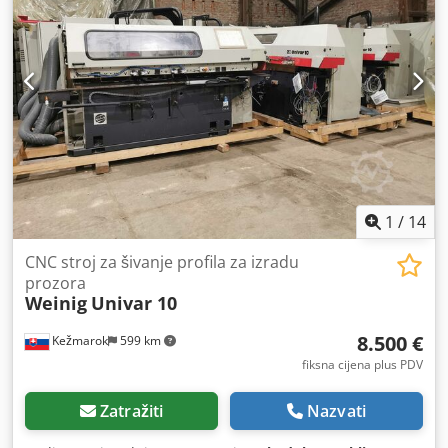
1
/
14
CNC stroj za šivanje profila za izradu
prozora
Weinig
Univar 10
8.500 €
Kežmarok
599 km
fiksna cijena plus PDV
Zatražiti
Nazvati