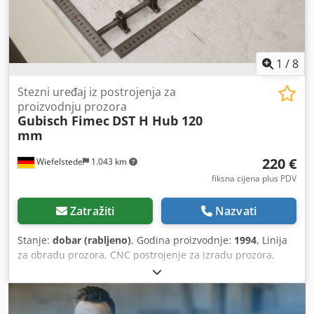
2026.
1
/
8
Stezni uređaj iz postrojenja za
proizvodnju prozora
Gubisch Fimec
DST H Hub 120
mm
220 €
Wiefelstede
1.043 km
fiksna cijena plus PDV
Zatražiti
Nazvati
Stanje:
dobar (rabljeno)
, Godina proizvodnje:
1994
, Linija
za obradu prozora, CNC postrojenje za izradu prozora,
kutna stanica za prozore, stezna naprava, pneumatski
stezni uređaj Chedpfxeyibx Ae Aicea - Proizvođač: Gubisch,
stezna naprava iz postrojenja za izradu prozora tip DST H -
Hod: 120 mm - Stezni cilindar: airtec HM-25-120 - Količina: