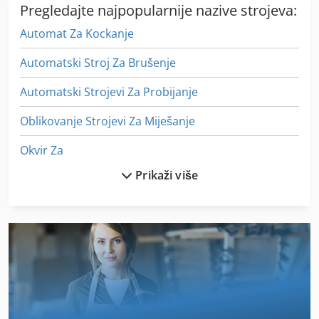
Pregledajte najpopularnije nazive strojeva:
Automat Za Kockanje
Automatski Stroj Za Brušenje
Automatski Strojevi Za Probijanje
Oblikovanje Strojevi Za Miješanje
Okvir Za
Prikaži više
On 06 Utovarivačem
On 08 Utovarivačem
Role Stroj Za Savijanje
Rub Ljepilo Za
Stroj Za Pranje Rublja