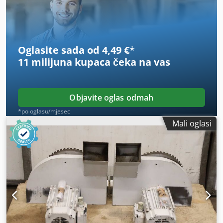
dostupne 2 stezne naprave - Cijena: po komadu -
Dimenzije: 560/225/V80 mm - Težina: 5 kg/kom
Oglasite sada od 4,49 €
*
11 milijuna kupaca
čeka na vas
Objavite oglas odmah
*po oglasu/mjesec
Mali oglasi