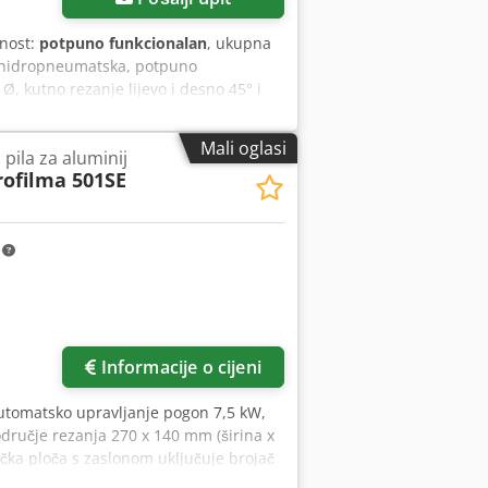
lnost:
potpuno funkcionalan
, ukupna
, hidropneumatska, potpuno
, kutno rezanje lijevo i desno 45° i
05 mm četvrtasto, 200x80 mm ravno -
5° desno: 115 mm okruglo, 100 mm
Mali oglasi
pila za aluminij
ontrola s mikroprocesorom s
rofilma 501SE
cijama: 1. Nadzor minimalnog ulaznog
ska kontrola glave pile • Pneumatski
ktropneumatska jedinica za dovod
za prskanje rashladne tekućine •
m
 3600 min-1
Informacije o cijeni
utomatsko upravljanje pogon 7,5 kW,
odručje rezanja 270 x 140 mm (širina x
čka ploča s zaslonom uključuje brojač
eza od 3000 mm automatsko