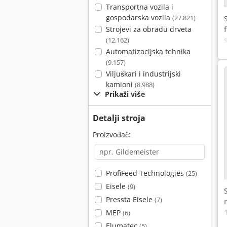
Transportna vozila i
gospodarska vozila
(27.821)
Strojevi za obradu drveta
(12.162)
Automatizacijska tehnika
(9.157)
Viljuškari i industrijski
kamioni
(8.988)
Prikaži više
Detalji stroja
Proizvođač:
ProfiFeed Technologies
(25)
Eisele
(9)
Pressta Eisele
(7)
MEP
(6)
Elumatec
(5)