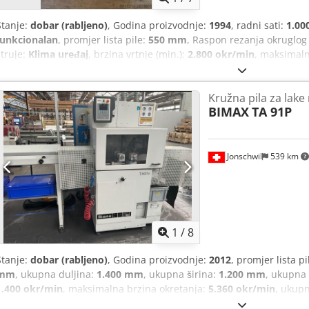
Stanje:
dobar (rabljeno)
, Godina proizvodnje:
1994
, radni sati:
1.00
funkcionalan
, promjer lista pile:
550 mm
, Raspon rezanja okruglog 
struje:
Klima uređaj
, brzina vrtnje (min.):
2.800 okr/min
, maksimaln
ukupna masa:
1.000 kg
, promjer rezanja:
200 mm
, Vrlo malo korišt
mjerenjem duljine na valjkastoj stazi, MARKE ELUMATEC. Pogon put
Kružna pila za lake 
pile: 550 mm. Maksimalna duljina rezanja: 200 mm pod kutom od 9
BIMAX
TA 91P
valjkaste staze i mjerenje duljine. Dostupan je viličar za utovar. C
Jonschwil
539 km
1
/
8
Stanje:
dobar (rabljeno)
, Godina proizvodnje:
2012
, promjer lista pi
mm
, ukupna duljina:
1.400 mm
, ukupna širina:
1.200 mm
, ukupna 
1.400 okr/min
, maksimalna brzina okretanja:
5.360 okr/min
, ukup
vrtnje beskonačno podesiva
, Precizni automatski stroj za rezanje 