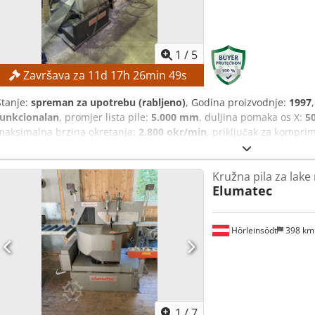
1
/
5
Završava za
11
d
17
h
26
min
48
s
Stanje:
spreman za upotrebu (rabljeno)
, Godina proizvodnje:
1997
funkcionalan
, promjer lista pile:
5.000 mm
, duljina pomaka os X:
5
maksimalna brzina okretanja:
2.800 okr/min
, priključak za komprim
cijene – zajamčena prodaja po najvišoj ponudi! TEHNIČKE KARAKTER
okretaja: 2.800 o/min Crodpfx Ajzqbltomzsf Duljina pomaka po ciklu
Kružna pila za lake 
kutnog rezanja, ovisno o konfiguraciji stroja PODACI O STROJU Prikladn
Elumatec
tankozidni profili od lakih metala, profili za prozore i vrata Napajan
Priključak za komprimirani zrak: 7 bara OPREMA Uređaj za usisavan
Hörleinsödt
398 k
1
/
7