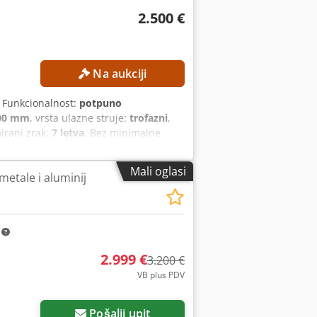
2.500 €
Na aukciji
, Funkcionalnost:
potpuno
00 mm
, vrsta ulazne struje:
trofazni
,
irani zrak:
7 letva
, Bez minimalne
ISTIKE Promjer pile: 500 mm Broj
su: 5.600 mm Kut rezanja: 90° Funkcija
Mali oglasi
metale i aluminij
i materijali: aluminijski profili,
je: 230/400 V, 3~ Frekvencija: 50 Hz
je strugotine
m
2.999 €
3.200 €
VB plus PDV
Pošalji upit