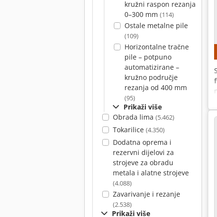
kružni raspon rezanja
0–300 mm
(114)
Ostale metalne pile
(109)
Horizontalne tračne
pile – potpuno
automatizirane –
kružno područje
rezanja od 400 mm
(95)
Prikaži više
Obrada lima
(5.462)
Tokarilice
(4.350)
Dodatna oprema i
rezervni dijelovi za
strojeve za obradu
metala i alatne strojeve
(4.088)
Zavarivanje i rezanje
(2.538)
Prikaži više