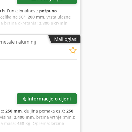
0 h
, Funkcionalnost:
potpuno
čelika na 90°:
200 mm
, vrsta ulazne
a brzina okretanja:
2.800 okr/min
,
ena aluminijska kružna pila s
em kompresora zraka. Promjer lista
Mali oglasi
metale i aluminij
0 stupnjeva. Ponuda uključuje
odozavzvjpfx Amzsrf
Informacije o cijeni
le:
250 mm
, duljina pomaka os X:
250
visina:
2.400 mm
, brzina vrtnje (min.):
na masa:
450 kg
, Oprema:
brzina
aluminija +/- 0,02 mm, god. 2012, list