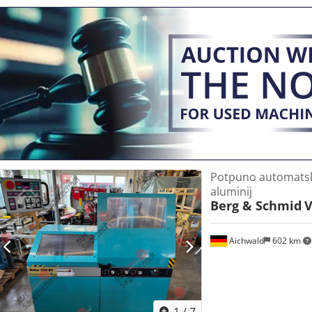
pile Ø 250 mm, kapacitet rezanja Ø 3-65 mm, motor 2,5 kW, dulji
HMI, s visokim brojem okretaja, minimalno ulje/zrak podmazivanje, 
jednostruko ili dvostruko stezanje, transportna staza 3 m, podesiva p
lampica stroja, 10 rezervnih listova pile, upute za uporabu Crsdpo
Potpuno automatska
aluminij
Berg & Schmid
V
Aichwald
602 km