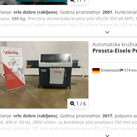
1
/
7
Stanje:
vrlo dobro (rabljeno)
, Godina proizvodnje:
2001
, Funkciona
masa:
580 kg
, Precizna aluminijska kružna pila VELOX 350 VA-MPS
automatizirana Credpfx Amezpxh Njzsf Za pileće listove do 350 mm Ø
kosi rezovi do 45° lijevo. Raspon rezanja: - 90°: 120 mm okruglo, 1
45° lijevo: 65 mm okruglo, 60 mm četvrtasto, 180x50 mm ravno - 4
Automatska kružna 
četvrtasto, 150x80 mm ravno Standardna oprema: • Najmodernija k
Pressta-Eisele
P
multifunkcionalnim zaslonom • Sigurnosni paket sa sljedećim funk
tlaka 2. Nadzor stezne glave / napetosti materijala • Hidro-pneumat
dvostrani stezni uređaj • Pneumatski vertikalni stezni uređaj • Ele
materijala • Nonij za finu podešavanje duljine • Integrirani sustav 
Dinkelsbühl
574 k
Priključni nastavak za sustav usisavanja strugotine Brzina okretaja:
1
/
6
Stanje:
vrlo dobro (rabljeno)
, Godina proizvodnje:
2017
, potpuno a
S6, 400 V, 50 Hz, 2850 o/min. za korištenje pila promjera 550 mm p
visina), promjer 185 mm maksimalna širina profila 270 mm upravlja
komada uključuje uređaj za povratni hod do maksimalne duljine r