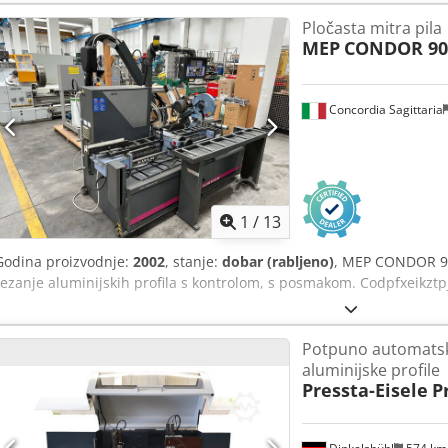
Pločasta mitra pila
MEP
CONDOR 90
Concordia Sagittaria
1
/
13
Godina proizvodnje:
2002
, stanje:
dobar (rabljeno)
, MEP CONDOR 9
rezanje aluminijskih profila s kontrolom, s posmakom. Codpfxeikztp
Potpuno automatska
aluminijske profile
Pressta-Eisele
P