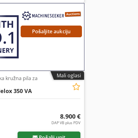
na pomaka 250 mm, SIEMENS Simatic
specijalne čeljusti 2-30 mm za
o visini, LED rasvjeta stroja, signalna
yyl Hpsfx Amzef
Pošaljite aukciju
Mali oglasi
 kružna pila za
elox 350 VA
8.900 €
DAP VB plus PDV
Pošalji upit