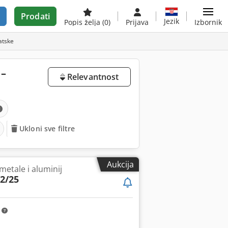
Prodati
Jezik
Popis želja
(0)
Prijava
Izbornik
atske
 –
Relevantnost
Ukloni sve filtre
Aukcija
metale i aluminij
2/25
m