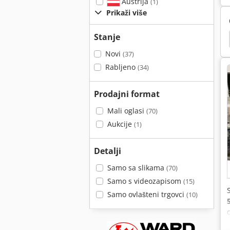
Austrija
(1)
Prikaži više
Stanje
Aluminijska Ambalaža
Kružna Pila
Piljenje
Novi
(37)
Rabljeno
(34)
Prodajni format
Mali oglasi
(70)
Aukcije
(1)
Detalji
Samo sa slikama
(70)
Samo s videozapisom
(15)
Samo ovlašteni trgovci
(10)