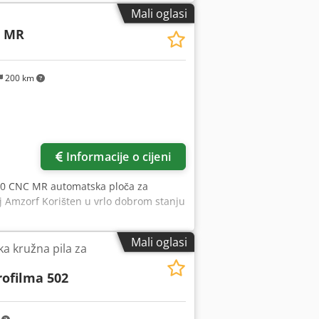
Mali oglasi
 MR
200 km
Informacije o cijeni
0 CNC MR automatska ploča za
j Amzorf Korišten u vrlo dobrom stanju
Mali oglasi
 kružna pila za
rofilma 502