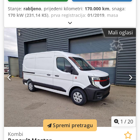
Stanje:
rabljeno
, prijeđeni kilometri:
170.000 km
, snaga:
170 kW (231,14 KS)
, prva registracija:
01/2019
, masa
praznog vozila:
2.210 kg
, maksimalna nosivost:
3.500 kg
,
gorivo:
dizel
, vrsta prijenosa:
mehanički
, broj sjedala:
3
,
Mali oglasi
nosivost:
1.290 kg
, Oprema:
Bluetooth, klima uređaj,
računalo na vozilu, središnje zaključavanje, tempomat
,
1
/
20
Spremi pretragu
Kombi