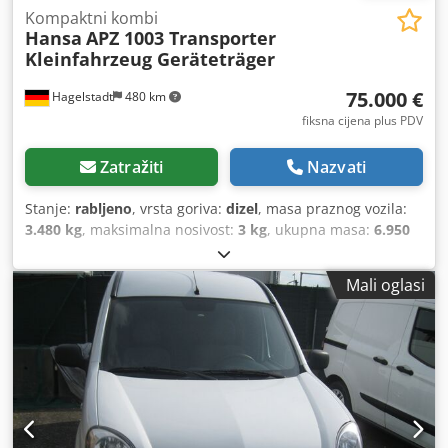
Kompaktni kombi
Hansa
APZ 1003 Transporter
Kleinfahrzeug Geräteträger
75.000 €
Hagelstadt
480 km
fiksna cijena plus PDV
Zatražiti
Nazvati
Stanje:
rabljeno
, vrsta goriva:
dizel
, masa praznog vozila:
3.480 kg
, maksimalna nosivost:
3 kg
, ukupna masa:
6.950
kg
, dimenzija gume:
315/55R16
, stanje guma:
70 postotak
,
boja:
narančasta
, ukupna duljina:
460 mm
, Godina
Mali oglasi
proizvodnje:
2022
, veličina prednje gume:
315/55R16 |
70%
, veličina stražnje gume:
315/55R16 | 70%
, radna
masa:
6.950 kg
, maksimalna brzina:
62 km/h
, radna širina:
156 mm
, Oprema:
klima uređaj, komprimirani zračni
kočioni sustav, rasvjeta
, Gume (sprijeda): 315/55R16,
Gume (straga): 315/55R16, Prva registracija: 05.09.2022,
Stražnja stijenka automatska, Vučna kuka -
automatska_____Prodajemo rabljeno Hansa APZ 1300L