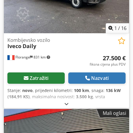
1
/
16
Kombijevsko vozilo
Iveco
Daily
27.500 €
Florange
831 km
fiksna cijena plus PDV
Zatražiti
Nazvati
Stanje:
novo
, prijeđeni kilometri:
100 km
, snaga:
136 kW
(184,91 KS)
, maksimalna nosivost:
3.500 kg
, vrsta
prijenosa:
automatski
, broj sjedala:
3
, Oprema:
Bluetooth,
klima uređaj, računalo na vozilu, središnje zaključavanje,
Mali oglasi
tempomat
,