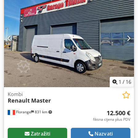
1
/
16
Kombi
Renault
Master
12.500 €
Florange
831 km
fiksna cijena plus PDV
Zatražiti
Nazvati