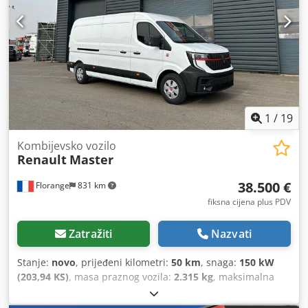
1
/
19
Kombijevsko vozilo
Renault
Master
38.500 €
Florange
831 km
fiksna cijena plus PDV
Zatražiti
Nazvati
Stanje:
novo
, prijeđeni kilometri:
50 km
, snaga:
150 kW
(203,94 KS)
, masa praznog vozila:
2.315 kg
, maksimalna
nosivost:
3.500 kg
, gorivo:
dizel
, kapacitet spremnika
goriva:
80 l
, vrsta prijenosa:
mehanički
, broj sjedala:
3
,