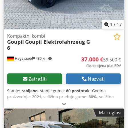
1
/
17
Kompaktni kombi
Goupil
Goupil Elektrofahrzeug G
6
37.000 €
Hagelstadt
480 km
59.500 €
fiksna cijena plus PDV
Zatražiti
Nazvati
Stanje:
rabljeno
, stanje guma:
80 postotak
, Godina
proizvodnje:
2021
, veličina prednje gume:
80%
, veličina
stražnje gume:
80%
, maksimalna brzina:
80 km/h
, Prva
registracija: 2021. Prodajemo naš demonstracijski stroj
Mali oglasi
Goupil G 6, litijeva baterija 28,8 kWh. Kategorija vozila N1,
doseg (prema WLTC & testiran u praksi) do ~110 km. LCD
HD u boji zaslon, senzor svjetla i kiše. 5000W električno