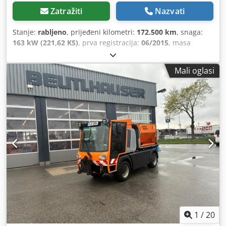
Zatražiti
Nazvati
Stanje:
rabljeno
, prijeđeni kilometri:
172.500 km
, snaga:
163 kW (221,62 KS)
, prva registracija:
06/2015
, masa
praznog vozila:
2.380 kg
, maksimalna nosivost:
3.500 kg
,
gorivo:
dizel
, vrsta prijenosa:
mehanički
, broj sjedala:
6
,
Mali oglasi
nosivost:
1.120 kg
, Oprema:
računalo na vozilu, središnje
zaključavanje
,
1
/
20