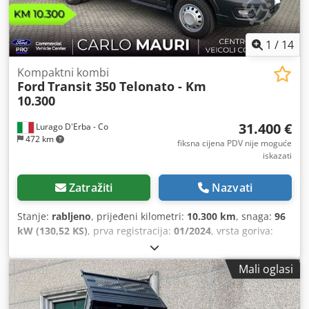
1
/
14
Kompaktni kombi
Ford
Transit 350 Telonato - Km
10.300
31.400 €
Lurago D'Erba - Co
472 km
fiksna cijena PDV nije moguće
iskazati
Zatražiti
Nazvati
Stanje:
rabljeno
, prijeđeni kilometri:
10.300 km
, snaga:
96
kW (130,52 KS)
, prva registracija:
01/2024
, vrsta goriva:
dizel
, maksimalna nosivost:
900 kg
, ukupna masa:
3.500
kg
, konfiguracija osovina:
4x2
, vrsta prijenosa:
mehanički
,
Mali oglasi
emisijska klasa:
Euro 6
, broj sjedala:
3
, duljina prostora za
utovar:
3.500 mm
, širina utovarnog prostora:
2.200 mm
,
visina utovarnog prostora:
2.200 mm
, Godina proizvodnje: