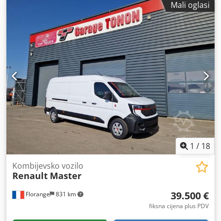
Mali oglasi
nosivost:
1.185 kg
, Oprema:
ABS, Bluetooth, klima uređaj,
računalo na vozilu, središnje zaključavanje, tempomat
,
1
/
18
Kombijevsko vozilo
Renault
Master
39.500 €
Florange
831 km
fiksna cijena plus PDV