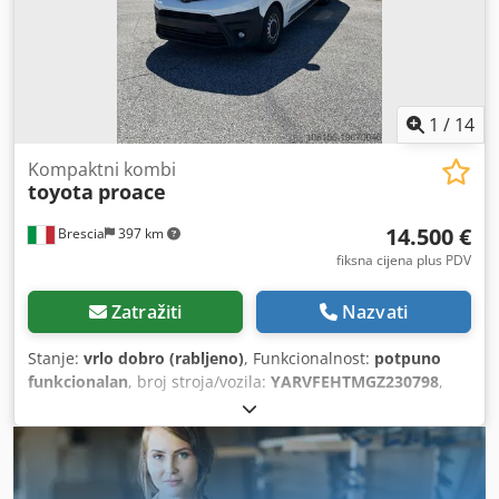
zaključavanje, zračni jastuk
,
1
/
14
Kompaktni kombi
toyota
proace
14.500 €
Brescia
397 km
fiksna cijena plus PDV
Zatražiti
Nazvati
Stanje:
vrlo dobro (rabljeno)
, Funkcionalnost:
potpuno
funkcionalan
, broj stroja/vozila:
YARVFEHTMGZ230798
,
prijeđeni kilometri:
83.900 km
, snaga:
106 kW (144,12 KS)
,
prva registracija:
11/2022
, vrsta goriva:
dizel
, dimenzija
gume:
215/65 R16C 106/104T
, međuosovinski razmak:
3.275 mm
, boja:
bijela
, emisijska klasa:
Euro 6
, broj
sjedala:
3
, volumen tovarnog prostora:
6 m³
, duljina