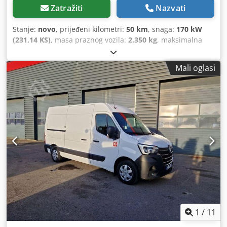
Zatražiti
Nazvati
Stanje:
novo
, prijeđeni kilometri:
50 km
, snaga:
170 kW
(231,14 KS)
, masa praznog vozila:
2.350 kg
, maksimalna
nosivost:
3.500 kg
, gorivo:
dizel
, vrsta prijenosa:
automatski
, broj sjedala:
3
, nosivost:
1.150 kg
, Oprema:
Mali oglasi
ABS, Bluetooth, klima uređaj, računalo na vozilu,
središnje zaključavanje, tempomat
,
1
/
11