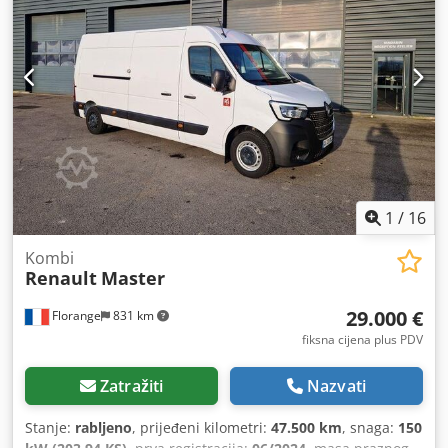
1
/
16
Kombi
Renault
Master
29.000 €
Florange
831 km
fiksna cijena plus PDV
Zatražiti
Nazvati
Stanje:
rabljeno
, prijeđeni kilometri:
47.500 km
, snaga:
150