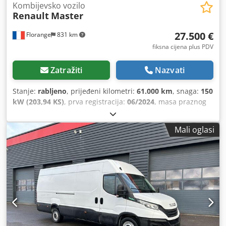
Kombijevsko vozilo
Renault
Master
27.500 €
Florange
831 km
fiksna cijena plus PDV
Zatražiti
Nazvati
Stanje:
rabljeno
, prijeđeni kilometri:
61.000 km
, snaga:
150
kW (203,94 KS)
, prva registracija:
06/2024
, masa praznog
vozila:
1.980 kg
, maksimalna nosivost:
3.500 kg
, gorivo:
dizel
, vrsta prijenosa:
mehanički
, broj sjedala:
3
, nosivost:
Mali oglasi
1.520 kg
, Oprema:
Bluetooth, klima uređaj, računalo na
vozilu, središnje zaključavanje, tempomat
,