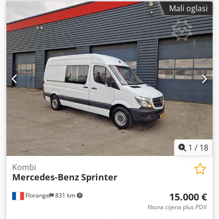
1.910 kg
,
Mali oglasi
1
/
18
Kombi
Mercedes-Benz
Sprinter
15.000 €
Florange
831 km
fiksna cijena plus PDV