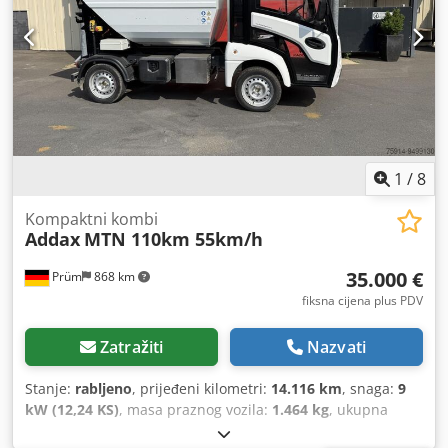
1
/
8
Kompaktni kombi
Addax
MTN 110km 55km/h
35.000 €
Prüm
868 km
fiksna cijena plus PDV
Zatražiti
Nazvati
Stanje:
rabljeno
, prijeđeni kilometri:
14.116 km
, snaga:
9
kW (12,24 KS)
, masa praznog vozila:
1.464 kg
, ukupna
masa:
1.910 kg
, Godina proizvodnje:
2021
, radna masa: