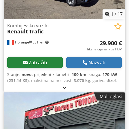
1
/
17
Kombijevsko vozilo
Renault
Trafic
29.900 €
Florange
831 km
fiksna cijena plus PDV
Zatražiti
Nazvati
Stanje:
novo
, prijeđeni kilometri:
100 km
, snaga:
170 kW
(231,14 KS)
, maksimalna nosivost:
3.070 kg
, gorivo:
dizel
,
vrsta prijenosa:
mehanički
, broj sjedala:
3
, Oprema:
Bluetooth, klima uređaj, računalo na vozilu, središnje
Mali oglasi
zaključavanje, tempomat
,