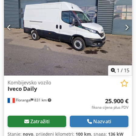
2005
, Oprema:
ABS, električno podesivo ogledalo,
električno upravljanje prozorima, klima uređaj, klizna
vrata, računalo na vozilu, registracija kamiona, središnje
zaključavanje, zračni jastuk
,
1
/
15
Kombijevsko vozilo
Iveco
Daily
25.900 €
Florange
831 km
fiksna cijena plus PDV
Zatražiti
Nazvati
Stanje:
novo
, prijeđeni kilometri:
100 km
, snaga:
136 kW