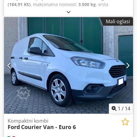
(184,91 KS)
, maksimalna nosivost:
3.500 kg
, vrsta
prijenosa:
automatski
, broj sjedala:
3
, Oprema:
Bluetooth,
klima uređaj, računalo na vozilu, središnje zaključavanje,
Mali oglasi
tempomat
,
1
/
14
Kompaktni kombi
Ford
Courier Van - Euro 6