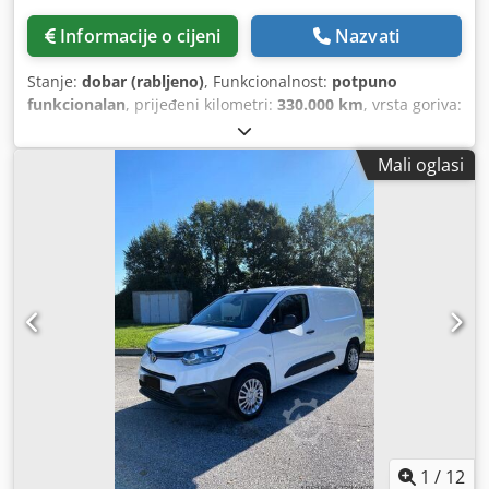
Informacije o cijeni
Nazvati
Stanje:
dobar (rabljeno)
, Funkcionalnost:
potpuno
funkcionalan
, prijeđeni kilometri:
330.000 km
, vrsta goriva:
dizel
, boja:
bijela
, vrsta prijenosa:
mehanički
, emisijska
klasa:
Euro 5
, Godina proizvodnje:
2014
, Oprema:
ABS,
Mali oglasi
klima uređaj
,
1
/
12