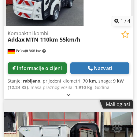
računalo na vozilu, središnje zaključavanje, zračni jastuk
,
1
/
4
Kompaktni kombi
Addax
MTN 110km 55km/h
Prüm
868 km
Informacije o cijeni
Nazvati
Stanje:
rabljeno
, prijeđeni kilometri:
70 km
, snaga:
9 kW
(12,24 KS)
, masa praznog vozila:
1.910 kg
, Godina
proizvodnje:
2022
,
Mali oglasi