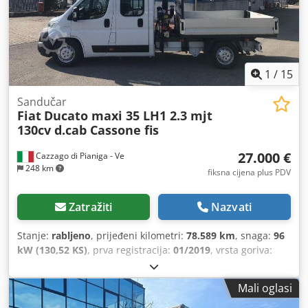
zaključavanje, start-stop sustav, zračni jastuk
,
1
/
15
Sandučar
Fiat
Ducato maxi 35 LH1 2.3 mjt
130cv d.cab Cassone fis
27.000 €
Cazzago di Pianiga - Ve
248 km
fiksna cijena plus PDV
Zatražiti
Nazvati
Stanje:
rabljeno
, prijeđeni kilometri:
78.589 km
, snaga:
96
kW (130,52 KS)
, prva registracija:
01/2019
, vrsta goriva:
dizel
, ukupna masa:
3.500 kg
, boja:
bijela
, vrsta prijenosa:
mehanički
,
Mali oglasi