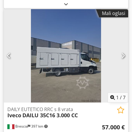
prijeđeni kilometri:
137.000 km
, prva registracija:
02/2023
,
vrsta goriva:
dizel
, dimenzija gume:
195/75 R16C 110/108R
,
Mali oglasi
međuosovinski razmak:
4.100 mm
, energetska učinkovitost:
D
, boja:
bijela
, vrsta prijenosa:
automatski
, broj stupnjeva
prijenosa:
8
, emisijska klasa:
Euro 6
, broj sjedala:
3
,
ukupna duljina:
7.040 mm
, ukupna širina:
2.250 mm
,
ukupna visina:
2.350 mm
, volumen tovarnog prostora:
21
m³
, duljina prostora za utovar:
4.300 mm
, širina utovarnog
prostora:
2.180 mm
, visina utovarnog prostora:
2.350 mm
,
Godina proizvodnje:
2023
, Oprema:
ABS, AdBlue,
Bluetooth, USB priključak, elektronički program
stabilnosti (ESP), filtar čestica, hidraulična stražnja vrata,
klima uređaj, kontrola proklizavanja, maglenke, nadzor
tlaka u gumama, potpuna servisna povijest, računalo na
vozilu, servo upravljač, spojler, središnje zaključavanje,
zračni jastuk
,
1
/
7
DAILY EUTETICO RRC s 8 vrata
Iveco
DAILU 35C16 3.000 CC
57.000 €
Brescia
397 km