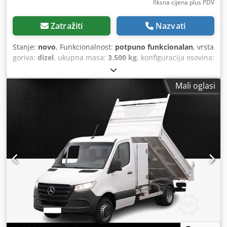
fiksna cijena plus PDV
Zatražiti
Nazvati
Stanje:
novo
, Funkcionalnost:
potpuno funkcionalan
, vrsta
goriva:
dizel
, ukupna masa:
3.500 kg
, konfiguracija osovina:
2 osovine
, međuosovinski razmak:
3.750 mm
, vrsta
prijenosa:
mehanički
, Godina proizvodnje:
2025
, Oprema:
Mali oglasi
ABS, Bluetooth, filtar čestica, hidraulika, klima uređaj,
kompresor, rashladna jedinica, računalo na vozilu, servo
upravljač, središnje zaključavanje, zračni jastuk
,