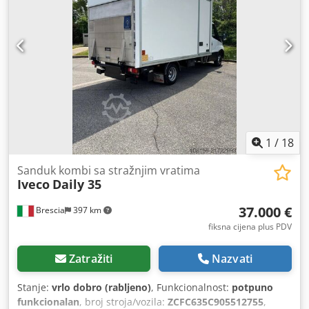
zaključavanje
,
1
/
18
Sanduk kombi sa stražnjim vratima
Iveco
Daily 35
37.000 €
Brescia
397 km
fiksna cijena plus PDV
Zatražiti
Nazvati
Stanje:
vrlo dobro (rabljeno)
, Funkcionalnost:
potpuno
funkcionalan
, broj stroja/vozila:
ZCFC635C905512755
,