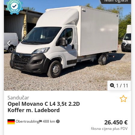
1
/
11
Sandučar
Opel
Movano C L4 3,5t 2.2D
Koffer m. Ladebord
26.450 €
Obertraubling
488 km
fiksna cijena plus PDV