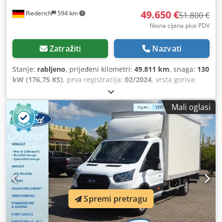
49.650 €
Riederich
594 km
51.800 €
fiksna cijena plus PDV
Zatražiti
Nazvati
Stanje:
rabljeno
, prijeđeni kilometri:
49.811 km
, snaga:
130
kW (176,75 KS)
, prva registracija:
02/2024
, vrsta goriva:
dizel
, ukupna masa:
7.490 kg
, konfiguracija osovina:
2
osovine
, boja:
bijela
, vrsta prijenosa:
automatski
, volumen
Mali oglasi
tovarnog prostora:
36 m³
, duljina prostora za utovar:
6.070
mm
, širina utovarnog prostora:
2.490 mm
, visina
utovarnog prostora:
2.380 mm
, Godina proizvodnje:
2024
,
Oprema:
ABS, elektronički program stabilnosti (ESP),
hidraulična stražnja vrata, klima uređaj
,
Spremi pretragu