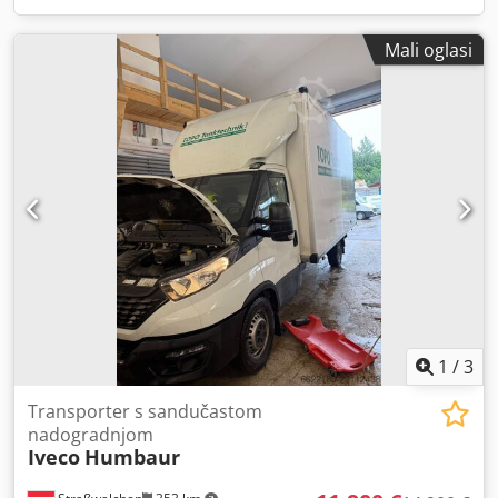
Mali oglasi
1
/
3
Transporter s sandučastom
nadogradnjom
Iveco
Humbaur