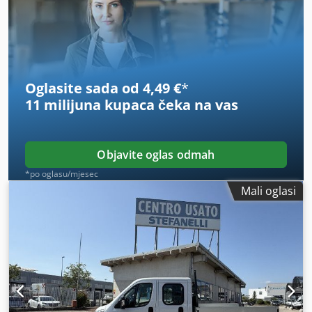
Oglasite sada od 4,49 €
*
11 milijuna kupaca
čeka na vas
Objavite oglas odmah
*po oglasu/mjesec
Mali oglasi