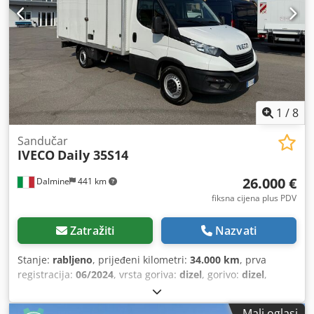
1
/
8
Sandučar
IVECO
Daily 35S14
26.000 €
Dalmine
441 km
fiksna cijena plus PDV
Zatražiti
Nazvati
Stanje:
rabljeno
, prijeđeni kilometri:
34.000 km
, prva
registracija:
06/2024
, vrsta goriva:
dizel
, gorivo:
dizel
,
energetska učinkovitost:
E
, vrsta prijenosa:
mehanički
,
emisijska klasa:
Euro 6e
,
Mali oglasi