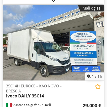
bijela
, vrsta prijenosa:
mehanički
, broj sjedala:
7
, duljina
Mali oglasi
prostora za utovar:
3.365 mm
, širina utovarnog prostora:
2.020 mm
, visina utovarnog prostora:
1.500 mm
, Godina
proizvodnje:
2021
, Oprema:
ABS, elektronički program
stabilnosti (ESP), klima uređaj, središnje zaključavanje
,
1
/
16
35C14H EURO6E – KAO NOVO –
BRESCIA
Iveco
DAILY 35C14
29.000 €
Quinzano d'Oglio
407 km