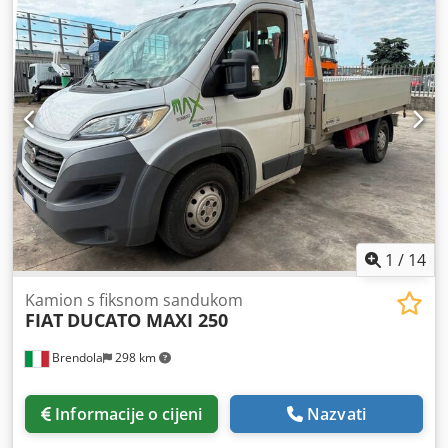
1
/
14
Kamion s fiksnom sandukom
FIAT
DUCATO MAXI 250
Brendola
298 km
Informacije o cijeni
Nazvati