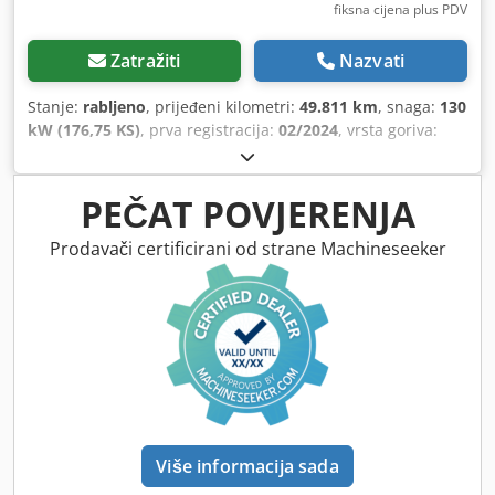
fiksna cijena plus PDV
Zatražiti
Nazvati
Stanje:
rabljeno
, prijeđeni kilometri:
49.811 km
, snaga:
130
kW (176,75 KS)
, prva registracija:
02/2024
, vrsta goriva:
dizel
, ukupna masa:
7.490 kg
, boja:
bijela
, vrsta prijenosa:
automatski
, broj sjedala:
3
, volumen tovarnog prostora:
36
m³
, duljina prostora za utovar:
6.070 mm
, širina utovarnog
PEČAT POVJERENJA
prostora:
2.490 mm
, visina utovarnog prostora:
2.380 mm
,
Godina proizvodnje:
2024
, Oprema:
ABS, elektronički
Prodavači certificirani od strane Machineseeker
program stabilnosti (ESP), hidraulična stražnja vrata,
klima uređaj, središnje zaključavanje
,
Više informacija sada