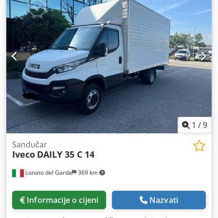
1
/
9
Sandučar
Iveco
DAILY 35 C 14
Lonato del Garda
369 km
Informacije o cijeni
Nazvati