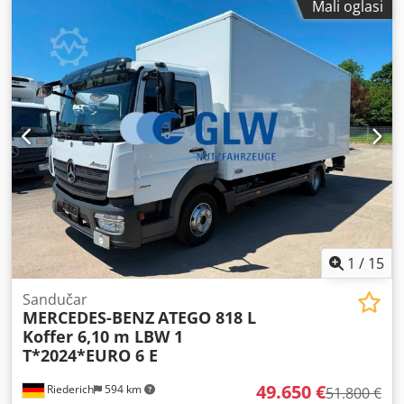
Mali oglasi
volumen tovarnog prostora:
37 m³
, duljina prostora za
utovar:
6.170 mm
, širina utovarnog prostora:
2.480 mm
,
visina utovarnog prostora:
2.420 mm
, Godina proizvodnje:
2022
, Oprema:
ABS, elektronički program stabilnosti
(ESP), filtar čestica, hidraulična stražnja vrata, klima
uređaj, središnje zaključavanje
,
1
/
15
Sandučar
MERCEDES-BENZ
ATEGO 818 L
Koffer 6,10 m LBW 1
T*2024*EURO 6 E
49.650 €
Riederich
594 km
51.800 €