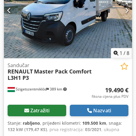
1
/
8
Sandučar
RENAULT
Master Pack Comfort
L3H1 P3
19.490 €
Szigetszentmiklós
389 km
fiksna cijena plus PDV
Zatražiti
Nazvati
Stanje:
rabljeno
, prijeđeni kilometri:
109.500 km
, snaga:
132 kW (179,47 KS)
, prva registracija:
03/2021
, ukupna
masa:
3.500 kg
, sljedeći pregled (TÜV):
03/2027
, boja: