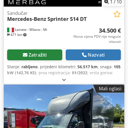
1
/
10
Sandučar
Mercedes-Benz
Sprinter 514 DT
34.500 €
Lainate - Milano - Mi
471 km
fiksna cijena PDV nije moguće
iskazati
Zatražiti
Nazvati
Stanje:
rabljeno
, prijeđeni kilometri:
56.517 km
, snaga:
105
kW (142,76 KS)
, prva registracija:
01/2022
, vrsta goriva:
dizel
, vrsta prijenosa:
automatski
, Godina proizvodnje:
2022
,
Mali oglasi