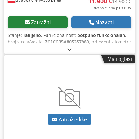
11.900 €
Straßwalchen
353 km
14.900 €
fiksna cijena plus PDV
Zatražiti
Nazvati
Stanje:
rabljeno
, Funkcionalnost:
potpuno funkcionalan
,
broj stroja/vozila:
ZCFCG35A805357983
, prijeđeni kilometri:
200.000 km
, snaga:
102,97 kW (140,00 KS)
, prva
registracija:
08/2020
, vrsta goriva:
dizel
, masa praznog
Mali oglasi
vozila:
2.520 kg
, ukupna masa:
3.500 kg
, sljedeći pregled
(TÜV):
03/2027
, gorivo:
dizel
, boja:
bijela
, vrsta prijenosa:
mehanički
, broj stupnjeva prijenosa:
6
, emisijska klasa:
Euro 6
, broj sjedala:
3
, Godina proizvodnje:
2020
, Oprema:
ABS, AdBlue, USB priključak, električno upravljanje
prozorima, filtar čestica, klima uređaj, maglenke,
potpuna servisna povijest, registracija vozila, servo
upravljač, tempomat, zračni jastuk
, IVECO Daily s
Humbaur sandučarskom nadogradnjom – godina
Zatraži slike
proizvodnje 2020 Na prodaju je dobro održavan i odmah
spreman za upotrebu Iveco Daily s Humbaur
sandučarskom nadogradnjom. Podaci o vozilu: Godina