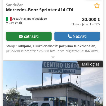
Sandučar
Mercedes-Benz
Sprinter 414 CDI
20.000 €
Area Artigianale Vedelago
259 km
fiksna cijena plus PDV
Zatražiti
Nazvati
Stanje:
rabljeno
, Funkcionalnost:
potpuno funkcionalan
,
prijeđeni kilometri:
176.000 km
, prva registracija:
04/2021
,
vrsta goriva:
dizel
, maksimalna nosivost:
620 kg
, ukupna
masa:
3.500 kg
, konfiguracija osovina:
4x2
, gorivo:
dizel
,
Mali oglasi
boja:
bijela
, vrsta prijenosa:
mehanički
, broj stupnjeva
prijenosa:
6
, emisijska klasa:
Euro 6
, broj sjedala:
3
, duljina
prostora za utovar:
4.350 mm
, širina utovarnog prostora:
2.110 mm
, visina utovarnog prostora:
2.320 mm
, Oprema:
ABS, AdBlue, Android Auto, Apple CarPlay, Bluetooth,
EBS (Elektronički kočni sustav), električno upravljanje
prozorima, elektronički program stabilnosti (ESP), filtar
čestica, klima uređaj, računalo na vozilu, registracija
kamiona, servo upravljač, spojler, središnje