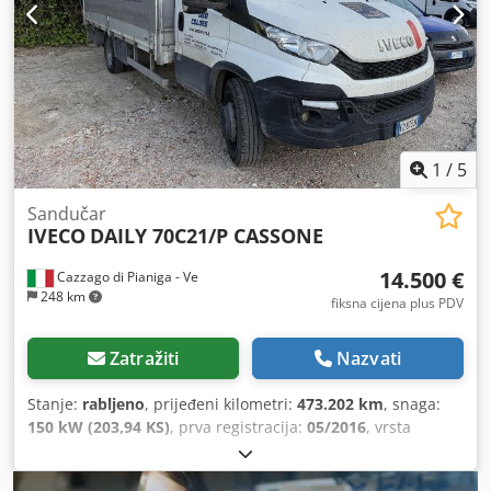
1
/
5
Sandučar
IVECO
DAILY 70C21/P CASSONE
14.500 €
Cazzago di Pianiga - Ve
248 km
fiksna cijena plus PDV
Zatražiti
Nazvati
Stanje:
rabljeno
, prijeđeni kilometri:
473.202 km
, snaga:
150 kW (203,94 KS)
, prva registracija:
05/2016
, vrsta
goriva:
dizel
, ukupna masa:
7.200 kg
, boja:
bijela
, vrsta
prijenosa:
mehanički
,