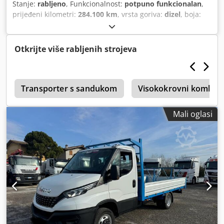
Stanje:
rabljeno
, Funkcionalnost:
potpuno funkcionalan
,
prijeđeni kilometri:
284.100 km
, vrsta goriva:
dizel
, boja:
bijela
, vozačeva kabina:
dnevna kabina
, emisijska klasa:
Euro 5
, Godina proizvodnje:
2015
,
Otkrijte više rabljenih strojeva
r
Transporter s sandukom
Visokokrovni kombi &
Mali oglasi