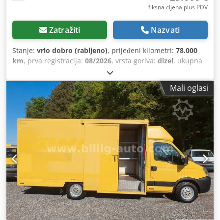
fiksna cijena plus PDV
Zatražiti
Nazvati
Stanje:
vrlo dobro (rabljeno)
, prijeđeni kilometri:
78.000
km
, prva registracija:
08/2026
, vrsta goriva:
dizel
, ukupna
masa:
3.500 kg
, konfiguracija osovina:
4x2
, gorivo:
dizel
,
boja:
bijela
, broj sjedala:
3
, Oprema:
ABS, zračni jastuk
,
Mali oglasi