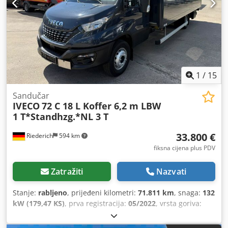
1
/
15
Sandučar
IVECO
72 C 18 L Koffer 6,2 m LBW
1 T*Standhzg.*NL 3 T
33.800 €
Riederich
594 km
fiksna cijena plus PDV
Zatražiti
Nazvati
Stanje:
rabljeno
, prijeđeni kilometri:
71.811 km
, snaga:
132
kW (179,47 KS)
, prva registracija:
05/2022
, vrsta goriva:
dizel
, ukupna masa:
7.200 kg
, boja:
siva
, vrsta prijenosa:
automatski
, emisijska klasa:
Euro 6
, broj sjedala:
3
,