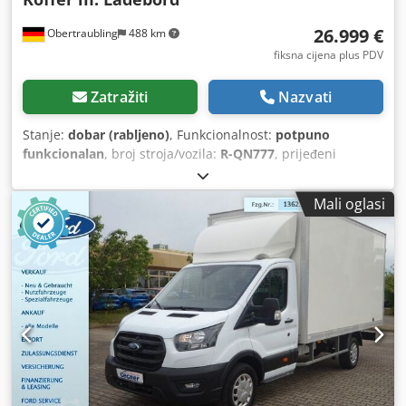
26.999 €
Obertraubling
488 km
fiksna cijena plus PDV
Zatražiti
Nazvati
Stanje:
dobar (rabljeno)
, Funkcionalnost:
potpuno
funkcionalan
, broj stroja/vozila:
R-QN777
, prijeđeni
kilometri:
46.190 km
, snaga:
130 kW (176,75 KS)
, prva
registracija:
05/2024
, vrsta goriva:
dizel
, masa praznog
Mali oglasi
vozila:
2.506 kg
, maksimalna nosivost:
994 kg
, ukupna
masa:
3.500 kg
, sljedeći pregled (TÜV):
03/2028
, gorivo:
dizel
, boja:
bijela
, vrsta prijenosa:
mehanički
, broj
stupnjeva prijenosa:
6
, emisijska klasa:
Euro 6
, broj
sjedala:
3
, ukupna duljina:
6.680 mm
, ukupna širina:
2.190
mm
, ukupna visina:
3.075 mm
, duljina prostora za utovar:
4.150 mm
, širina utovarnog prostora:
2.100 mm
, visina
utovarnog prostora:
2.100 mm
, Godina proizvodnje:
2024
,
Oprema:
ABS, AdBlue, Bluetooth, EBS (Elektronički kočni
sustav), USB priključak, električno podesivo ogledalo,
električno upravljanje prozorima, elektronički program