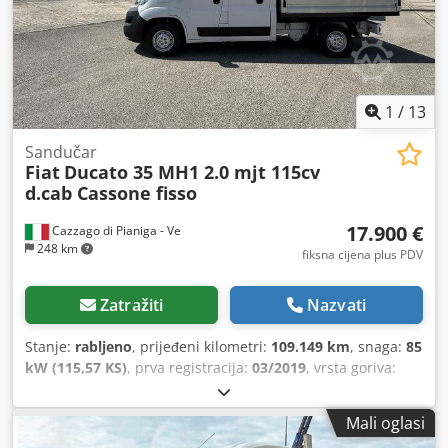
1
/
13
Sandučar
Fiat
Ducato 35 MH1 2.0 mjt 115cv
d.cab Cassone fisso
17.900 €
Cazzago di Pianiga - Ve
248 km
fiksna cijena plus PDV
Zatražiti
Nazvati
Stanje:
rabljeno
, prijeđeni kilometri:
109.149 km
, snaga:
85
kW (115,57 KS)
, prva registracija:
03/2019
, vrsta goriva:
dizel
, ukupna masa:
3.500 kg
, boja:
bijela
, vrsta prijenosa:
mehanički
,
Mali oglasi