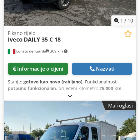
1
/
10
Fiksno tijelo
Iveco
DAILY 35 C 18
Lonato del Garda
369 km
Informacije o cijeni
Nazvati
Stanje:
gotovo kao novo (rabljeno)
, Funkcionalnost:
potpuno funkcionalan
, prijeđeni kilometri:
75.000 km
,
prva registracija:
08/2020
, vrsta goriva:
dizel
, ukupna
masa:
3.500 kg
, međuosovinski razmak:
3.750 mm
, gorivo:
Mali oglasi
dizel
, boja:
bijela
, ovjes:
parabolično pero (opruge)
,
Godina proizvodnje:
2020
, Oprema:
ABS, Bluetooth, EBS
(Elektronički kočni sustav), klima uređaj, maglenke,
navigacijski sustav, zračni jastuk
,