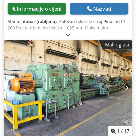
Informacije o cijeni
Nazvati
Stanje:
dobar (rabljeno)
, Polovan tokarski stroj Pinacho L1-
260 Razmak između točaka: 1625 mm Maksimalno
okretanje na stolu: 520 mm Duljina izreza: 350 mm
Okretanje uzdužnog nosača: 470 mm Okretanje na križnom
Mali oglasi
nosaču: 320 mm Okret zarona: 770 mm Korak reeda: 68
mm Snaga glavnog motora: 7,5 KS Csdpfxjudw Iij Ahajha
*Isporučuje se s pločom s 3 kandže. *Cijena se može
zatražiti sa ili bez CE propisa
1
/
17