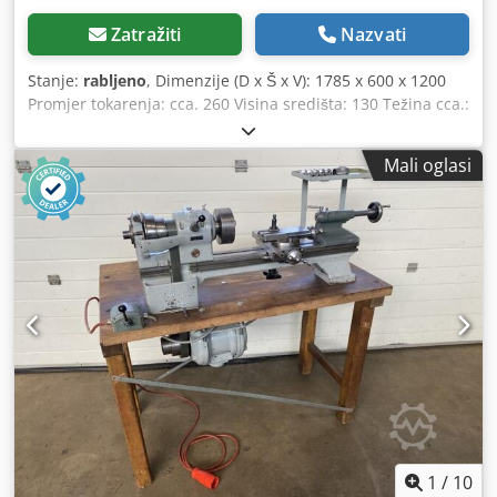
Zatražiti
Nazvati
Stanje:
rabljeno
, Dimenzije (D x Š x V): 1785 x 600 x 1200
Promjer tokarenja: cca. 260 Visina središta: 130 Težina cca.:
770 Duljina tokarenja: 600 Tehničke specifikacije: Širina
središta: 600 mm Visina središta: 130 mm Promjer
Mali oglasi
tokarenja iznad kreveta: 260 mm Provrt vretena: 28 mm
Brzine (kontinuirano): 52 – 2.250 o/min Codpfjv Ncn Djx
Ahasha Snaga pogona: 1,62 kW Vanjske dimenzije: 1.785
mm (duljina) x 600 mm (širina) x 1.200 mm (visina) Težina:
cca. 770 kg Oprema: Stezna glava s tri čeljusti promjera
140 mm Četverostruki nosač alata Kontranjica Stezna glava
za bušilicu
1
/
10