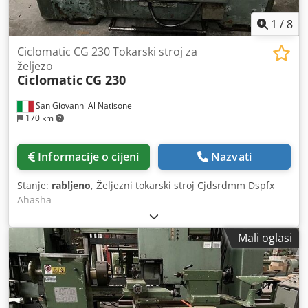
1
/
8
Ciclomatic CG 230 Tokarski stroj za
željezo
Ciclomatic
CG 230
San Giovanni Al Natisone
170 km
Informacije o cijeni
Nazvati
Stanje:
rabljeno
, Željezni tokarski stroj Cjdsrdmm Dspfx
Ahasha
Mali oglasi