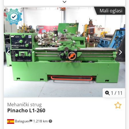
vrtnje (min.):
8 okr/min
, maksimalna brzina okretanja:
900
okr/min
, ukupna visina:
1.800 mm
, ukupna duljina:
12.200
Mali oglasi
mm
, ukupna širina:
1.540 mm
, promjer stezne glave s tri
čeljusti:
500 mm
, udaljenost između centara:
8.000 mm
,
VDF Wohlenberg V1180 Razmak između centara: 8000 mm
Csdpfxox Thqds Ahajha 3,5 - 710 o/min 71 - 900 o/min
Stezna glava: promjer 500 mm
1
/
11
Mehanički strug
Pinacho
L1-260
Balaguer
1.218 km