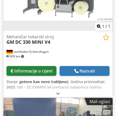
1
/
1
Mehaničar tokarski stroj
GM
DC 330 MINI V4
Leinfelden-Echterdingen
609 km
Informacije o cijeni
Nazvati
Stanje:
gotovo kao novo (rabljeno)
, Godina proizvodnje:
2023
, GM – DC330MINI V4 pretvarač naljepnica Godina
proizvodnje: 12/2022 _____ Specifikacije stroja i oprema: 
Maksimalna širina mreže: 330 mm  Brzina do 65 m/min,
Mali oglasi
polurotirajući; 72 m/min puni rotacijski  Odmotavanje
max 700 mm  Premotavanje max  Zaslon osjetljiv na
dodir  Flekso jedinica  Korona  Kontrola mrežnog ruba