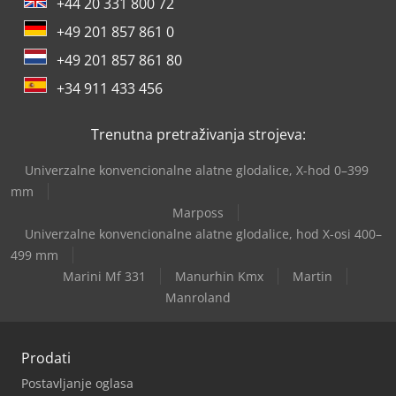
+44 20 331 800 72
+49 201 857 861 0
+49 201 857 861 80
+34 911 433 456
Trenutna pretraživanja strojeva:
Univerzalne konvencionalne alatne glodalice, X-hod 0–399
mm
Marposs
Univerzalne konvencionalne alatne glodalice, hod X-osi 400–
499 mm
Marini Mf 331
Manurhin Kmx
Martin
Manroland
Prodati
Postavljanje oglasa