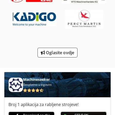
Strojevi Za Tisak
Tielburger Tk 18
Tokarski 16 K 20
Tokarski S Digitalnim
Tokarski Stroj Y Osi
Oglasite ovdje
Tur 560
Utovarivači Na Kotačima
Machineseeker
Besplatno u trgovini
Broj 1 aplikacija za rabljene strojeve!