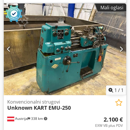
Mali oglasi
1
/
1
Konvencionalni strugovi
Unknown
KART EMU-250
2.100 €
Austrija
338 km
EXW VB plus PDV