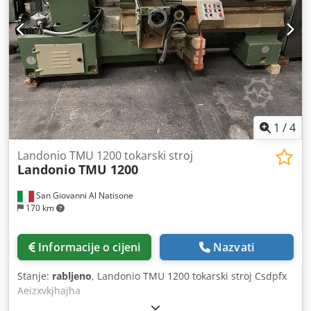
1
/
4
Landonio TMU 1200 tokarski stroj
Landonio
TMU 1200
San Giovanni Al Natisone
170 km
Informacije o cijeni
Nazvati
Stanje:
rabljeno
, Landonio TMU 1200 tokarski stroj Csdpfx
Aeizxvkjhajha