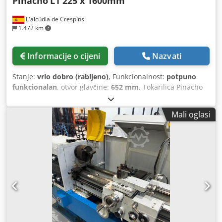
Pinacho
L1 225 x 1600mm
L'alcúdia de Crespíns
1.472 km
Informacije o cijeni
Nazvati
Stanje:
vrlo dobro (rabljeno)
, Funkcionalnost:
potpuno
funkcionalan
, otvor glavčine:
652 mm
, Tokarilica Pinacho
model L1 225 x 1600 mm među vrhovima, maksimalni
promjer iznad ležaja 450 mm, iznad mosta 690 mm, iznad
Mali oglasi
poprečnog slajda 215 mm, otvor glavnog vretena 52 mm,
18 brzina 32-1800 o/min, motor 5,5 KS, s lunetom, s brzim
izmjenjivačem alata, s raznim dodacima, tokarilica u
dobrom stanju. Chsdpozbzzwefx Ahaja