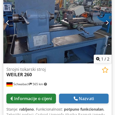
Cedpfxev Aa Twj Ahaoha  Polu-rotacijsko izrezivanje 
Automatska provjera registra  GEW – UV  Laminacija 
GM SmartCrush _____
1
/
2
Strojni tokarski stroj
WEILER
260
Schwabach
565 km
Informacije o cijeni
Nazvati
Stanje:
rabljeno
, Funkcionalnost:
potpuno funkcionalan
,
Tehnički podaci: Csdozd Urmopfx Ahajha Razmak između