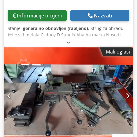
Informacije o cijeni
Nazvati
Stanje:
generalno obnovljen (rabljeno)
, Strug za obradu
željeza i metala Csdpoy D Sunefx Ahajha marka Nosotti
model T200/1500 dodatna oprema kao na fotografiji
dimenzije: 270 x 80 cm, visina 120 cm
Mali oglasi