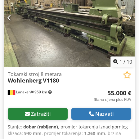
1
/
10
Tokarski stroj 8 metara
Wohlenberg
V1180
55.000 €
Lanaken
959 km
fiksna cijena plus PDV
Zatražiti
Nazvati
Stanje:
dobar (rabljeno)
, promjer tokarenja iznad gornjeg
klizača:
940 mm
, promjer tokarenja:
1.260 mm
, brzina