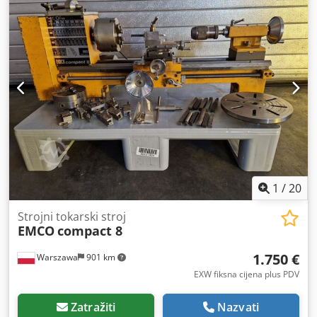
1
/
20
Strojni tokarski stroj
EMCO
compact 8
1.750 €
Warszawa
901 km
EXW fiksna cijena plus PDV
Zatražiti
Nazvati