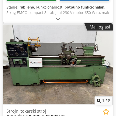
Stanje:
rabljeno
, Funkcionalnost:
potpuno funkcionalan
,
Strug EMCO compact 8, rabljeni 230 V motor 650 W razmak
između centara 450 mm visina centara 105 mm
Csdpfsymnkvex Ahajha prolaz vretena 20 mm brzina
Mali oglasi
vretena 100 - 1700 o/min pokretna kontra-glava MK2
automatski uzdužni posmak narezivanje navoja držač alata
s više nastavaka Emco 3-čeljustni stezna glava 110 mm TOS
4-čeljustni stezna glava 125 mm stezna glava 200 mm
rotirajuća kontra-vrha Röhm brzosklopiva bušilica 3-16 mm
Tehničke karakteristike Približne dimenzije na mjestu (d
950 x 520 x 340 mm x š x v) težina cca. 75 kg
1
/
8
Strojni tokarski stroj