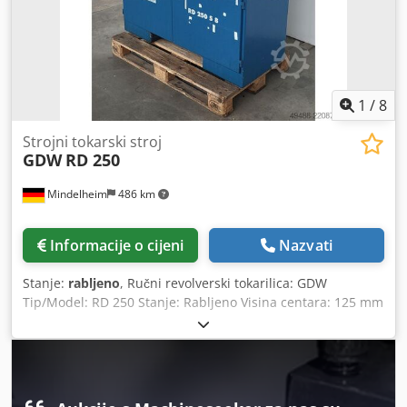
1
/
8
Strojni tokarski stroj
GDW
RD 250
Mindelheim
486 km
Informacije o cijeni
Nazvati
Stanje:
rabljeno
, Ručni revolverski tokarilica: GDW
Tip/Model: RD 250 Stanje: Rabljeno Visina centara: 125 mm
Codpfx Aozcb Rujhajha Udaljenost između vretenaste glave
i revolverske glave maks.: 400 mm Okretni promjer iznad
kreveta: 260 mm Okretni promjer iznad uzdužnog nosača:
128 mm Glava vretena DIN 55027: veličina 4 Provrt vretena:
38 mm Unutarnji konus sličan DIN 228: MK 5 Prolaz za