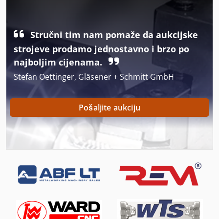
L + Z Tokarski
Mini Cnc Tokarilica
Stručni tim nam pomaže da aukcijske
Mini Tokarilica
strojeve prodamo jednostavno i brzo po
Multi Vreteno Tokarski
najboljim cijenama.
Stefan Oettinger, Gläsener + Schmitt GmbH
On 06 Utovarivačem
On 08 Utovarivačem
Pošaljite aukciju
Pol Tokarilica
Proizvodi Od Tijesta
Radno Vozilo
Rub Ljepilo Za
Strojevi I Alati Za Obradu Kamena