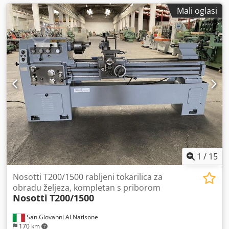
Mali oglasi
1
/
15
Nosotti T200/1500 rabljeni tokarilica za
obradu željeza, kompletan s priborom
Nosotti
T200/1500
San Giovanni Al Natisone
170 km