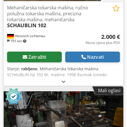
Mehaničarska tokarska mašina, ručno
polužna tokarska mašina, precizna
tokarska mašina, mehaničarska
SCHAUBLIN
102
2.000 €
Hessisch Lichtenau
791 km
fiksna cijena plus PDV
Zatražiti
Nazvati
Stanje:
rabljeno
, Mehaničarska tokarska mašina
SCHAUBLIN tip 102 Br. mašine: 1998 Razmak između
centara: 350 mm Ukupna dužina postelja od vretena: 635
mm Maksimalni prečnik obrade iznad postelja: 200 mm
Mali oglasi
Visina centara iznad postelja: 102 mm Maksimalni prečnik
obrade iznad suporta: 120 mm Visina centara iznad
suporta: 61 mm Provrt na vretenu: 18/20 mm Broj obrtaja
vretena, stepen zupčanika 1: cca. 120 / 190 / 320 o/min
Broj obrtaja vretena, stepen zupčanika 2: cca. 590 / 970 /
1500 o/min Prirubnica za steznu glavu: spoljašnji navoj