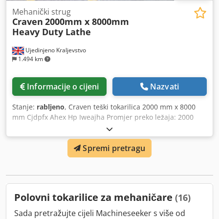
Mehanički strug
Craven
2000mm x 8000mm
Heavy Duty Lathe
Ujedinjeno Kraljevstvo
1.494 km
Informacije o cijeni
Nazvati
Stanje:
rabljeno
, Craven teški tokarilica 2000 mm x 8000
mm Cjdpfx Ahex Hp Iweajha Promjer preko ležaja: 2000
mm Promjer preko nosača: 1500 mm Razmak između
centara: 8.000 mm Glavni pogon: 60 kW Nosivost: 40 tona
Spremi pretragu
Brzina vretena: 2 – 152 o/min Podupirači Produžetak ležaja:
2000 mm
Polovni tokarilice za mehaničare
(16)
Sada pretražujte cijeli Machineseeker s više od