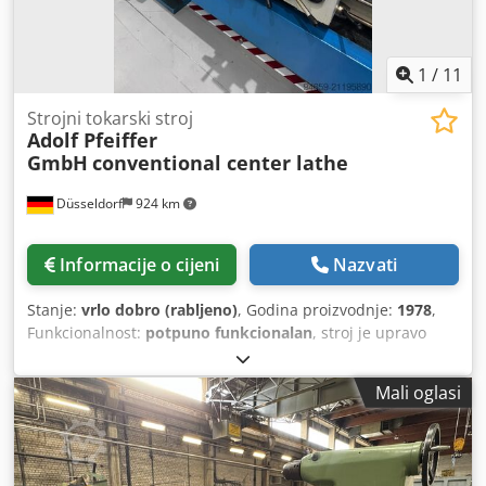
1
/
11
Strojni tokarski stroj
Adolf Pfeiffer
GmbH
conventional center lathe
Düsseldorf
924 km
Informacije o cijeni
Nazvati
Stanje:
vrlo dobro (rabljeno)
, Godina proizvodnje:
1978
,
Funkcionalnost:
potpuno funkcionalan
, stroj je upravo
stigao i uskoro će biti očišćen. Chjdpfx Ahjyh Ndwjaja
promjer obrade iznad ležišta: 400 mm distanca između
Mali oglasi
vrhova: 1000 mm provrt glavnog vretena: 50 mm veličina
stezne glave: 200 mm raspon brzina: 40 - 2000 o/min
težina stroja: 1700 kg uključuje trokraku steznu glavu i
držač alata