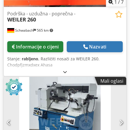
1
/
7
Podrška - uzdužna - poprečna -
WEILER
260
Schwabach
565 km
Informacije o cijeni
Nazvati
Stanje:
rabljeno
, Različiti nosači za WEILER 260.
Chodpfjzmxdxex Ahasa
Mali oglasi