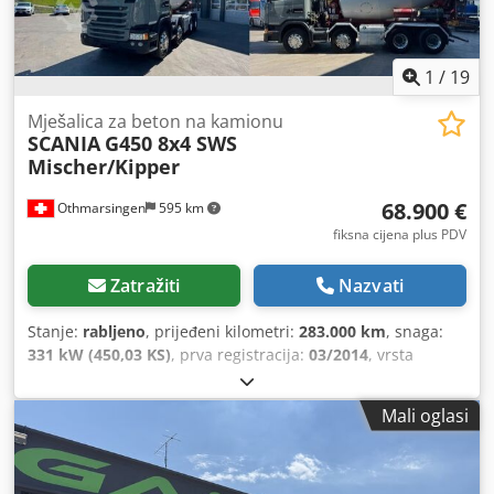
1
/
19
Mješalica za beton na kamionu
SCANIA
G450 8x4 SWS
Mischer/Kipper
68.900 €
Othmarsingen
595 km
fiksna cijena plus PDV
Zatražiti
Nazvati
Stanje:
rabljeno
, prijeđeni kilometri:
283.000 km
, snaga:
331 kW (450,03 KS)
, prva registracija:
03/2014
, vrsta
goriva:
dizel
, ukupna masa:
32.000 kg
, kočnice:
retarder
,
vrsta prijenosa:
poluautomatski
, emisijska klasa:
Euro 6
,
Mali oglasi
Oprema:
filtar čestica
,