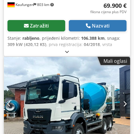
69.900 €
Kaufungen
803 km
fiksna cijena plus PDV
Zatražiti
Nazvati
Stanje:
rabljeno
, prijeđeni kilometri:
106.388 km
, snaga:
309 kW (420,12 KS)
, prva registracija:
04/2018
, vrsta
goriva:
dizel
, ukupna masa:
37.000 kg
, konfiguracija
osovina:
3 osovine
, sljedeći pregled (TÜV):
08/2028
, boja:
Mali oglasi
zelen
, vrsta prijenosa:
automatski
, emisijska klasa:
Euro 6
,
Godina proizvodnje:
2018
, Oprema:
ABS, klima uređaj
,