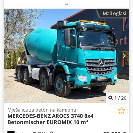
ukupna masa:
21.000 kg
, konfiguracija osovina:
3 osovine
,
sljedeći pregled (TÜV):
08/2028
, boja:
zelen
, vrsta
Mali oglasi
prijenosa:
mehanički
, emisijska klasa:
Euro 5
, Godina
proizvodnje:
2012
, Oprema:
ABS, klima uređaj
,
1
/
26
Mješalica za beton na kamionu
MERCEDES-BENZ
AROCS 3740 8x4
Betonmischer EUROMIX 10 m³