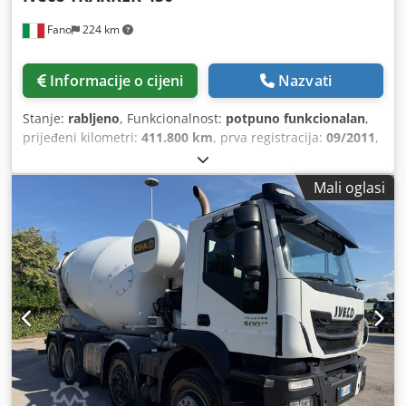
Fano
224 km
Informacije o cijeni
Nazvati
Stanje:
rabljeno
, Funkcionalnost:
potpuno funkcionalan
,
prijeđeni kilometri:
411.800 km
, prva registracija:
09/2011
,
Godina proizvodnje:
2011
,
Mali oglasi