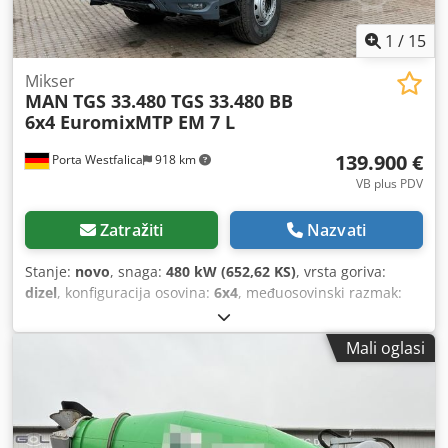
1
/
15
Mikser
MAN
TGS 33.480 TGS 33.480 BB
6x4 EuromixMTP EM 7 L
139.900 €
Porta Westfalica
918 km
VB plus PDV
Zatražiti
Nazvati
Stanje:
novo
, snaga:
480 kW (652,62 KS)
, vrsta goriva:
dizel
, konfiguracija osovina:
6x4
, međuosovinski razmak:
36.000 mm
, gorivo:
dizel
, kočnice:
kočenje motorom
, boja:
bijela
, vozačeva kabina:
dnevna kabina
, vrsta prijenosa:
Mali oglasi
automatski
, emisijska klasa:
Euro 6
, Godina proizvodnje:
2026
, Oprema:
ABS, AdBlue, Apple CarPlay, Bluetooth,
EBS (Elektronički kočni sustav), blokada diferencijala,
električno upravljanje prozorima, elektronički program
stabilnosti (ESP), klima uređaj, kontrola proklizavanja,