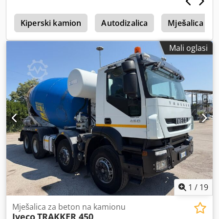
r
Kiperski kamion
Autodizalica
Mješalica Za
Mali oglasi
1
/
19
Mješalica za beton na kamionu
Iveco
TRAKKER 450