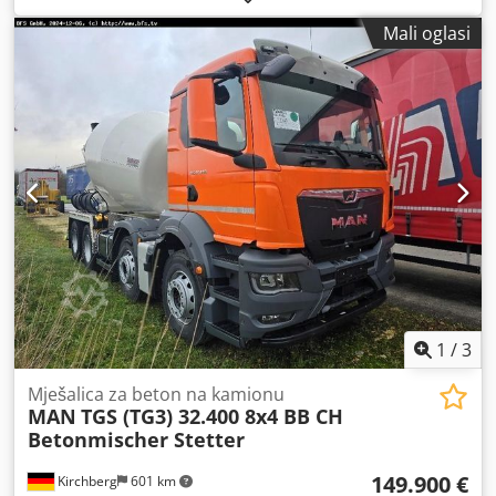
vrsta prijenosa:
mehanički
, emisijska klasa:
Euro 5
,
Mali oglasi
Oprema:
filtar čestica
,
1
/
3
Mješalica za beton na kamionu
MAN
TGS (TG3) 32.400 8x4 BB CH
Betonmischer Stetter
149.900 €
Kirchberg
601 km