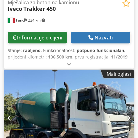
Mješalica za beton na kamionu
Iveco
Trakker 450
Fano
224 km
Informacije o cijeni
Nazvati
Stanje:
rabljeno
, Funkcionalnost:
potpuno funkcionalan
,
prijeđeni kilometri:
136.500 km
, prva registracija:
11/2019
,
Mali oglasi