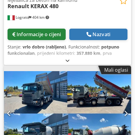
Mješalica za beton na kamionu
Renault
KERAX 480
Lograto
404 km
Informacije o cijeni
Nazvati
Stanje:
vrlo dobro (rabljeno)
, Funkcionalnost:
potpuno
funkcionalan
, prijeđeni kilometri:
357.880 km
, prva
registracija:
07/2013
, vrsta goriva:
dizel
, konfiguracija
osovina:
8x4
, gorivo:
dizel
, vrsta prijenosa:
mehanički
,
Mali oglasi
emisijska klasa:
Euro 5
, ovjes:
čelik
, Godina proizvodnje:
2013
,