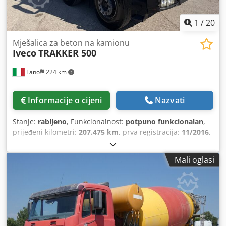
1
/
20
Mješalica za beton na kamionu
Iveco
TRAKKER 500
Fano
224 km
Informacije o cijeni
Nazvati
Stanje:
rabljeno
, Funkcionalnost:
potpuno funkcionalan
,
prijeđeni kilometri:
207.475 km
, prva registracija:
11/2016
,
Godina proizvodnje:
2019
,
Mali oglasi