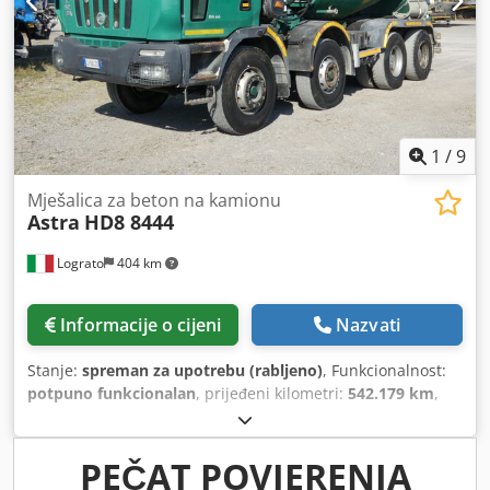
1
/
9
Mješalica za beton na kamionu
Astra
HD8 8444
Lograto
404 km
Informacije o cijeni
Nazvati
Stanje:
spreman za upotrebu (rabljeno)
, Funkcionalnost:
potpuno funkcionalan
, prijeđeni kilometri:
542.179 km
,
prva registracija:
01/2007
, vrsta goriva:
dizel
, konfiguracija
osovina:
8x4
, gorivo:
dizel
, kočnice:
kočenje motorom
,
vozačeva kabina:
dnevna kabina
, vrsta prijenosa:
PEČAT POVJERENJA
mehanički
, emisijska klasa:
Euro 5
, ovjes:
čelik
, Godina