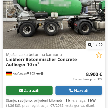
navigacijski sustav, računalo na vozilu, spojka prikolice,
središnje zaključavanje, tempomat
,
1
/
22
Mješalica za beton na kamionu
Liebherr
Betonmischer Concrete
Auflieger 10 m³
8.900 €
Kaufungen
803 km
fiksna cijena plus PDV
Zatražiti
Nazvati
Stanje:
rabljeno
, prijeđeni kilometri:
1 km
, snaga:
1 kW
(1,36 KS)
, prva registracija:
07/2012
, vrsta goriva:
dizel
,