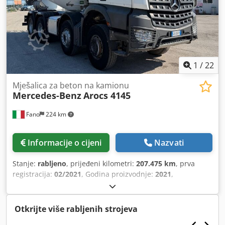
1
/
22
Mješalica za beton na kamionu
Mercedes-Benz
Arocs 4145
Fano
224 km
Informacije o cijeni
Nazvati
Stanje:
rabljeno
, prijeđeni kilometri:
207.475 km
, prva
registracija:
02/2021
, Godina proizvodnje:
2021
,
Otkrijte više rabljenih strojeva