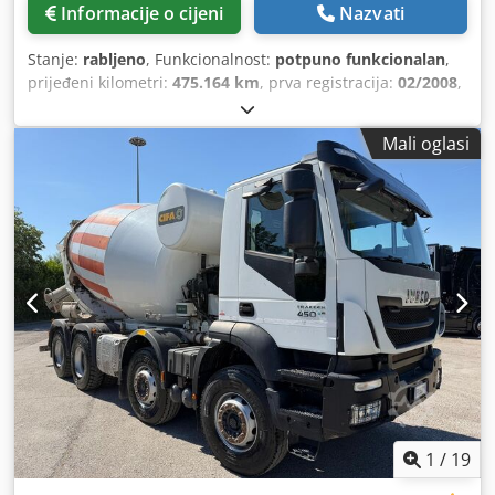
Informacije o cijeni
Nazvati
Stanje:
rabljeno
, Funkcionalnost:
potpuno funkcionalan
,
prijeđeni kilometri:
475.164 km
, prva registracija:
02/2008
,
vrsta goriva:
dizel
, Godina proizvodnje:
2008
,
Mali oglasi
1
/
19