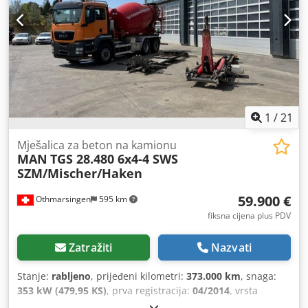
1
/
21
Mješalica za beton na kamionu
MAN
TGS 28.480 6x4-4 SWS
SZM/Mischer/Haken
59.900 €
Othmarsingen
595 km
fiksna cijena plus PDV
Zatražiti
Nazvati
Stanje:
rabljeno
, prijeđeni kilometri:
373.000 km
, snaga:
353 kW (479,95 KS)
, prva registracija:
04/2014
, vrsta
goriva:
dizel
, ukupna masa:
26.000 kg
, kočnice:
retarder
,