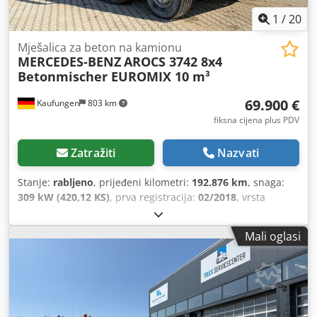
1
/
20
Mješalica za beton na kamionu
MERCEDES-BENZ
AROCS 3742 8x4
Betonmischer EUROMIX 10 m³
69.900 €
Kaufungen
803 km
fiksna cijena plus PDV
Zatražiti
Nazvati
Stanje:
rabljeno
, prijeđeni kilometri:
192.876 km
, snaga:
309 kW (420,12 KS)
, prva registracija:
02/2018
, vrsta
goriva:
dizel
, ukupna masa:
37.000 kg
, konfiguracija
osovina:
3 osovine
, sljedeći pregled (TÜV):
08/2028
, boja:
Mali oglasi
zelen
, vrsta prijenosa:
automatski
, emisijska klasa:
Euro 6
,
Godina proizvodnje:
2018
, Oprema:
ABS, klima uređaj
,