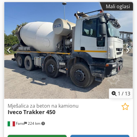
Mali oglasi
1
/
13
Mješalica za beton na kamionu
Iveco
Trakker 450
Fano
224 km