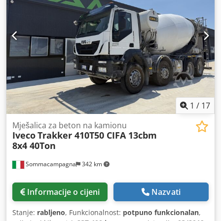
1
/
17
Mješalica za beton na kamionu
Iveco
Trakker 410T50 CIFA 13cbm
8x4 40Ton
Sommacampagna
342 km
Informacije o cijeni
Nazvati
Stanje:
rabljeno
, Funkcionalnost:
potpuno funkcionalan
,