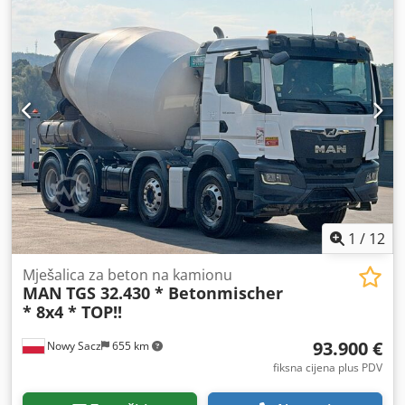
1
/
12
Mješalica za beton na kamionu
MAN
TGS 32.430 * Betonmischer
* 8x4 * TOP!!
93.900 €
Nowy Sacz
655 km
fiksna cijena plus PDV