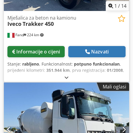
1
/
14
Mješalica za beton na kamionu
Iveco
Trakker 450
Fano
224 km
Informacije o cijeni
Nazvati
Stanje:
rabljeno
, Funkcionalnost:
potpuno funkcionalan
,
prijeđeni kilometri:
351.944 km
, prva registracija:
01/2008
,
vrsta goriva:
dizel
, Godina proizvodnje:
2008
, radni sati:
2.094 h
,
Mali oglasi