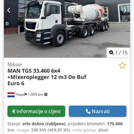
1
/
15
Mikser
MAN
TGS 33.460 6x4
+Mixeroplegger 12 m3 De Buf
Euro 6
Haps
1.005 km
Informacije o cijeni
Nazvati
Stanje:
vrlo dobro (rabljeno)
, prijeđeni kilometri:
175.000
km
, snaga:
338 kW (459,55 KS)
, vrsta goriva:
dizel
,