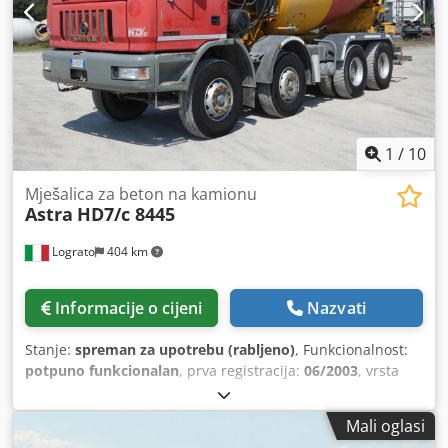
1
/
10
Mješalica za beton na kamionu
Astra
HD7/c 8445
Lograto
404 km
Informacije o cijeni
Nazvati
Stanje:
spreman za upotrebu (rabljeno)
, Funkcionalnost:
potpuno funkcionalan
, prva registracija:
06/2003
, vrsta
goriva:
dizel
, konfiguracija osovina:
8x4
, gorivo:
dizel
,
vozačeva kabina:
dnevna kabina
, vrsta prijenosa:
Mali oglasi
mehanički
, ovjes:
čelik
, Godina proizvodnje:
2003
,