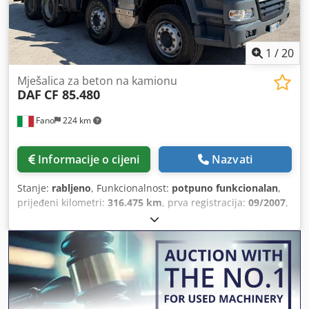
1
/
20
Mješalica za beton na kamionu
DAF
CF 85.480
Fano
224 km
Informacije o cijeni
Nazvati
Stanje:
rabljeno
, Funkcionalnost:
potpuno funkcionalan
,
prijeđeni kilometri:
316.475 km
, prva registracija:
09/2007
,
Godina proizvodnje:
2007
, radni sati:
4.813 h
,