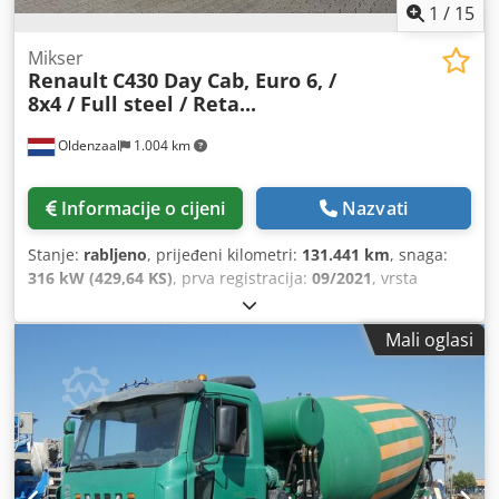
1
/
15
Mikser
Renault
C430 Day Cab, Euro 6, /
8x4 / Full steel / Reta...
Oldenzaal
1.004 km
Informacije o cijeni
Nazvati
Stanje:
rabljeno
, prijeđeni kilometri:
131.441 km
, snaga:
316 kW (429,64 KS)
, prva registracija:
09/2021
, vrsta
goriva:
dizel
, dimenzija gume:
13 R 22.5
, stanje guma:
30
postotak
, konfiguracija osovina:
8x4
, međuosovinski
Mali oglasi
razmak:
4.300 mm
, gorivo:
dizel
, kapacitet spremnika
goriva:
450 l
, kočnice:
retarder
, boja:
bijela
, vrsta prijenosa:
automatski
, broj stupnjeva prijenosa:
12
, emisijska klasa:
Euro 6
, ovjes:
parabolično pero (opruge)
, ukupna duljina:
9.100 mm
, ukupna širina:
2.550 mm
, ukupna visina:
3.900
mm
, Godina proizvodnje:
2021
, Oprema:
ABS, grijač za
parkiranje, klima uređaj, retarder, tempomat
,