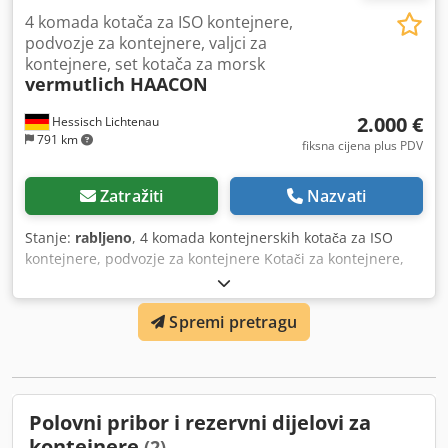
4 komada kotača za ISO kontejnere,
podvozje za kontejnere, valjci za
kontejnere, set kotača za morsk
vermutlich HAACON
2.000 €
Hessisch Lichtenau
791 km
fiksna cijena plus PDV
Zatražiti
Nazvati
Stanje:
rabljeno
, 4 komada kontejnerskih kotača za ISO
kontejnere, podvozje za kontejnere Kotači za kontejnere,
komplet kotača za pomorske kontejnere Proizvođač:
vjerojatno HAACON Ukupna nosivost: cca 24 tone Nosivost
Spremi pretragu
po komadu: cca 6 tona Promjer kotača: 360 mm Širina
kotača po komadu: 100 mm Ukupna širina kotača: 220 mm
Konstrukcijska visina s prihvatom za kontejner / podvozna
visina: 540 mm Konstrukcijska visina do oslonca
kontejnera: 520 mm - Blokada kontejnera, za fiksiranje na
Polovni pribor i rezervni dijelovi za
uglovima kontejnera - WICKE kotači za teške terete, teška
kontejnere
(2)
livena felga s poliuretanskom oblogom, tip 315/160 -