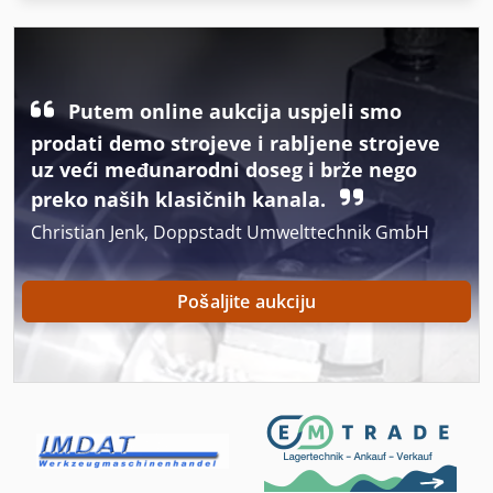
International 574
Iz Pijeska Pjeskarenje
Izrezati Na Dužinu Linije
Putem online aukcija uspjeli smo
Kontejner
prodati demo strojeve i rabljene strojeve
uz veći međunarodni doseg i brže nego
Kontejneri Za
preko naših klasičnih kanala.
Okvir Rešetke
Christian Jenk, Doppstadt Umwelttechnik GmbH
Okvir Za
Pošaljite aukciju
Postrojenja I Betonare
Press Kontejner
Pribor Za Jelo
Prijevoz