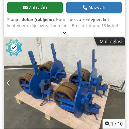
Zatražiti
Nazvati
Stanje:
dobar (rabljeno)
, Kutni spoj za kontejner, kut
kontejnera, dijelovi za kontejner -Broj: dostupno 18 kutnih
spojnica -Cijena: po komadu -Oznakа odlivka: DL TR DL BR
Dodpfx Akeg A U Rasijck -Visina: 160 mm -Dimenzije
Mali oglasi
pojedinačnog spoja: 178/120/V160 mm -Težina: 11
kg/komad
1
/
10