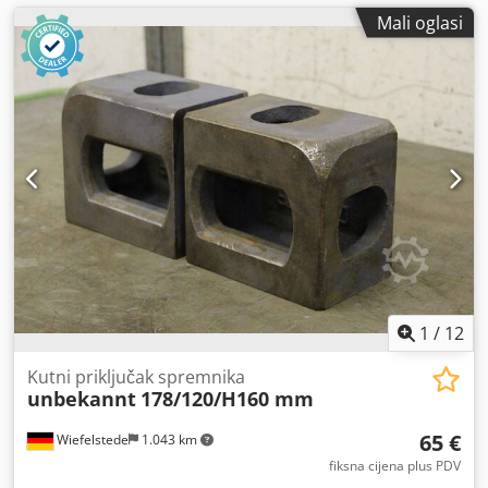
Mali oglasi
1
/
12
Kutni priključak spremnika
unbekannt
178/120/H160 mm
65 €
Wiefelstede
1.043 km
fiksna cijena plus PDV