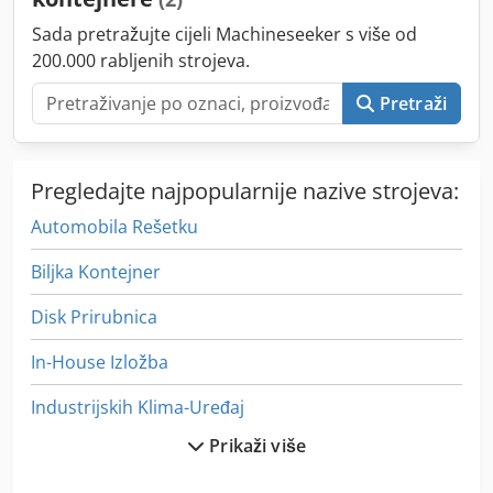
Podvozje upravljivo, s blokadnim klinom u rasteru rupa,
Sada pretražujte cijeli Machineseeker s više od
može se fiksirati svakih 90° - 2 kotača po podvozju - Idealno
200.000 rabljenih strojeva.
za premještanje kontejnera po tvrdoj podlozi (npr. pod
hale) - Bez kočnice - Bez upravljačke poluge Težina po
Pretraži
komadu: 115 kg Dcodpfxjxp R Hds Akisk Težina 4 komada:
460 kg Vrlo dobro stanje
Pregledajte najpopularnije nazive strojeva:
Automobila Rešetku
Biljka Kontejner
Disk Prirubnica
In-House Izložba
Industrijskih Klima-Uređaj
Prikaži više
Interna Istraga