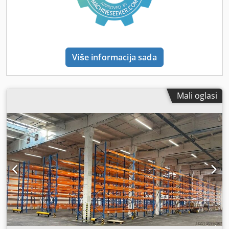
narančasta Financiranje putem naše banke također je
moguće. komplett-konzept.leasingo.de Ostale artikle - nove
i rabljene - pronađite u našoj trgovini! Troškovi
međunarodne dostave na upit!
Više informacija sada
Mali oglasi