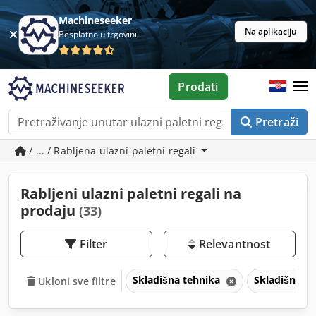
Machineseeker
Na aplikaciju
Besplatno u trgovini
Prodati
Pretraži
/ ... / Rabljena ulazni paletni regali
Rabljeni ulazni paletni regali na
prodaju
(33)
Filter
Relevantnost
Skladišna tehnika
Skladišni re
Ukloni sve filtre