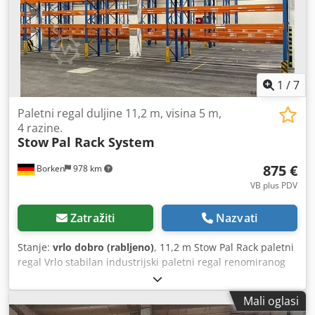
1
/
7
Paletni regal duljine 11,2 m, visina 5 m,
4 razine.
Stow
Pal Rack System
875 €
Borken
978 km
VB plus PDV
Zatražiti
Nazvati
Stanje:
vrlo dobro (rabljeno)
, 11,2 m Stow Pal Rack paletni
regal Vrlo stabilan industrijski paletni regal renomiranog
proizvođača Stow, dizajniran za sigurno i standardizirano
skladištenje teških euro paleta. Proizvođač: Stow Tip: Pal
Mali oglasi
Rack System Duljina regala: cca 11.200 mm Visina stupa: