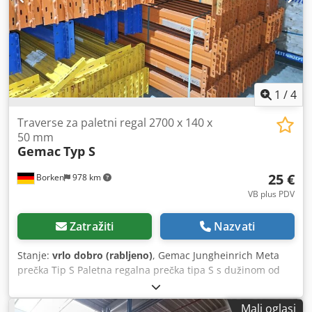
kg, plavi 6 x Greda 3600 mm uključujući sigurnosne
osigurače, nosivost razine 4000 kg, narančasti Ostale
artikle - nove i rabljene - pronađite u našoj trgovini!
Međunarodni troškovi dostave na upit!
1
/
4
Traverse za paletni regal 2700 x 140 x
50 mm
Gemac
Typ S
25 €
Borken
978 km
VB plus PDV
Zatražiti
Nazvati
Stanje:
vrlo dobro (rabljeno)
, Gemac Jungheinrich Meta
prečka Tip S Paletna regalna prečka tipa S s dužinom od
2700 mm omogućuje smještaj tri euro-palete po paru
prečki. Kao zamjena za oštećene prečke regala, npr. nakon
Mali oglasi