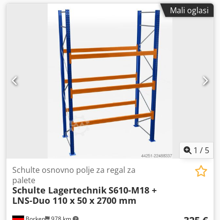
Mali oglasi
1
/
5
Schulte osnovno polje za regal za
palete
Schulte Lagertechnik
S610-M18 +
LNS-Duo 110 x 50 x 2700 mm
Borken
978 km