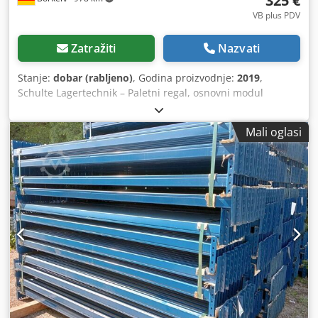
325 €
VB plus PDV
Zatražiti
Nazvati
Stanje:
dobar (rabljeno)
, Godina proizvodnje:
2019
,
Schulte Lagertechnik – Paletni regal, osnovni modul
Proizvođač: Schulte Lagertechnik Vrsta regala: Osnovni
regal Tip stupa: S610-M18 Ukupna dužina: 2700 mm Visina
Mali oglasi
regala: 4500 mm Dubina regala: 1100 mm Čista širina
polja: 2700 mm Tip okvira: LNS-Duo 110 x 50 x 2700 mm
Broj razina za skladištenje: 4 (uključujući razinu za pod)
Broj polja: 3 Maksimalno opterećenje po polici: 2580 kg
Maksimalno opterećenje po polju: 8200 kg Broj mjesta za
palete: 12 Csdpfx Aozrlkvsfmerf Sadržaj isporuke: 02 x
Schulte paletni regal, stup, 4500 x 1100 mm, plava boja 06
x Schulte paletni regal, poprečna greda, 2700 x 110 x 50
mm, 2580 kg, narančasta boja, uključujući sigurnosne
klinove Vaš partner za sigurnu logistiku skladištenja:
montaža, demontaža i inspekcija regala Učinkovito
skladište ključ je vašeg uspjeha. Osiguravamo da su vaši
sustavi regala ispravno postavljeni i da udovoljavaju svim