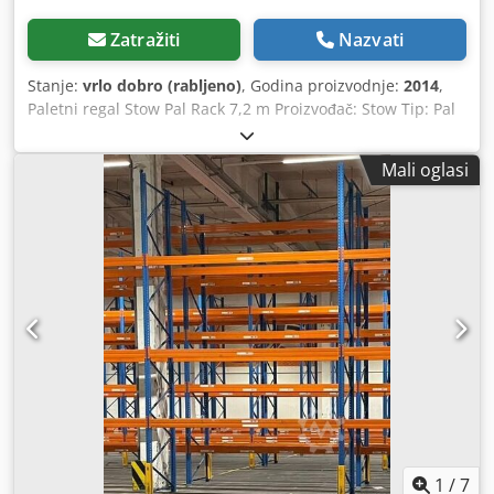
Zatražiti
Nazvati
Stanje:
vrlo dobro (rabljeno)
, Godina proizvodnje:
2014
,
Paletni regal Stow Pal Rack 7,2 m Proizvođač: Stow Tip: Pal
Rack sustav Dužina regala: cca 7.200 mm Visina stupa: cca
6.000 mm Dubina stupa: cca 1.100 mm Tip stupa: PLFB 16P
Mali oglasi
Svijetli raspon polja: 3.600 mm Broj polja: 2 Broj razina: 4
(6 poprečnih greda + mjesto na podu) Tip poprečne grede:
PNB 0436 Maks. težina palete: 1.000 kg Dozvoljeno
opterećenje police: 4.000 kg Dozvoljeno opterećenje polja:
20.000 kg Površina stupa: plavo lakirano (RAL 5015) Godina
proizvodnje: 2014/2020 Isporuka uključuje: 3 x stupa 6.000
x 1.100 mm, opterećenje polja 20.000 kg, plavi 12 x
poprečna greda 3.600 mm uključuje sigurnosne klina,
opterećenje police 4.000 kg, narančasta Credpfx
Afeydnuvemof Dodatni novi i rabljeni artikli dostupni su u
našoj trgovini! Međunarodni troškovi dostave na upit!
1
/
7