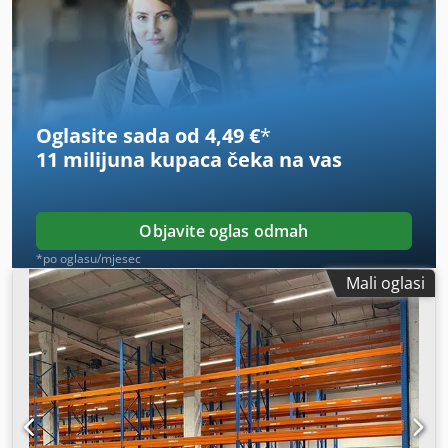
Težina / komad: cca 1.800 kg Opće informacije o predmetu:
Ovaj artikl nudi se samo za preuzimanje. Daljnji željeni
prijevoz ili je isporuka ovog artikla povezana s dodatnim
troškovima, koji zasebno možete zatražiti od nas ovisno o
mjestu isporuke ili opsegu isporuke.
Oglasite sada od 4,49 €
*
11 milijuna kupaca
čeka na vas
Objavite oglas odmah
*po oglasu/mjesec
Mali oglasi