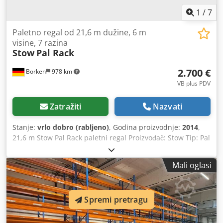
1
/
7
Paletno regal od 21,6 m dužine, 6 m
visine, 7 razina
Stow
Pal Rack
2.700 €
Borken
978 km
VB plus PDV
Zatražiti
Nazvati
Stanje:
vrlo dobro (rabljeno)
, Godina proizvodnje:
2014
,
21,6 m Stow Pal Rack paletni regal Proizvođač: Stow Tip: Pal
Rack sustav Duljina regala cca 25.200 mm Visina stupa: cca
6.000 mm Dubina stupa: cca 1.100 mm Tip stupa: PLFB 16P
Mali oglasi
Svijetla širina polja: 3.600 mm Crsdpeya Ektofx Afmjf Broj
polja: 6 Broj razina: 7 (12 poprečnih nosača + mjesto na
podu) Tip poprečnog nosača: PNB 0436 Maks. težina
Spremi pretragu
palete: 1.000 kg Dozvoljeno opterećenje police: 4.000 kg
Dozvoljeno opterećenje polja: 20.000 kg Površina stupa:
plavo lakirano (RAL 5015) Godina proizvodnje: 2014/2020