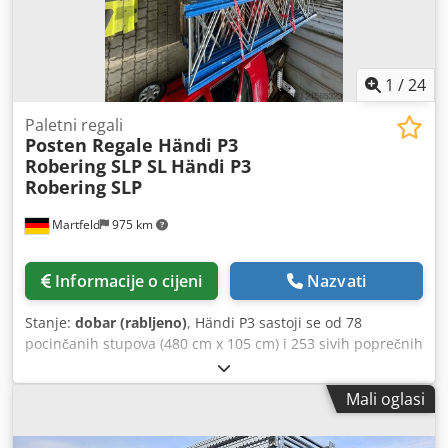
1100 mm, opterećenje polja 20.000 kg, plavi 18 x traversa
3.600 mm, uključujući sigurnosne igle, opterećenje police
4.000 kg, narančasti Ostale artikle - nove i rabljene -
pronađite u našoj trgovini! Međunarodni troškovi dostave
1
/
24
na upit!
Paletni regali
Posten Regale Händi P3
Robering SLP SL
Händi P3
Robering SLP
Martfeld
975 km
Informacije o cijeni
Nazvati
Stanje:
dobar (rabljeno)
, Händi P3 sastoji se od 78
pocinčanih stupova (480 cm x 105 cm) i 253 sivih poprečnih
greda (270 cm x 10 cm). Od toga je 11 stupova lagano
oštećeno. Robering SLP SL sastoji se od 53 stupa (400 i 450
Mali oglasi
cm x 110 cm) i 266 narančastih poprečnih greda (270 cm x
11 cm). Cedpfeywd Rnox Afmerf Prodaja isključivo u