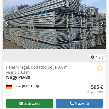
kompletu kao paket.
1
/
7
Paletni regal, dodatno polje 3,6 m,
visina 10,3 m
Nagy
PB-80
595 €
Borken
978 km
VB plus PDV
Zatražiti
Nazvati