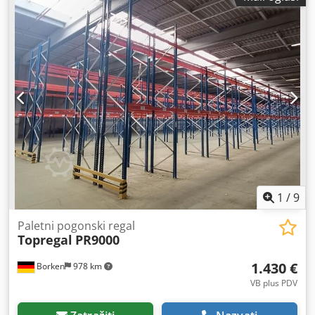
provedene inspekcije regala ili za proširenje postojećih
regalnih sustava. Prečke se mogu pojedinačno kačiti na
visinu u rasteru od 50 mm. Proizvođač: Gemac,
Jungheinrich / Meta Model / Tip: S Duljina prečke: 2700
mm Nosivost po paru prečki: maks. 3000 kg Profil sanduka:
140 x 50 mm V x D Ukupna duljina: 2780 mm Materijal:
hladno valjani čelik Cedpfxew N Nbne Afmsrf Oblik profila:
pravokutni profil Montaža: kukice na svakoj strani prečke
za kačenje, osigurano sigurnosnim klinom Površina:
plastificirana Boja: crveno narančasta RAL 2001 Isporuka
uključuje: 1 x paletna regalna prečka 2700 x 140 x 50 mm
narančasta Ostale artikle - nove i rabljene - pronađite u
našoj trgovini! Međunarodne troškove dostave šaljemo na
upit!
1
/
9
Paletni pogonski regal
Topregal
PR9000
1.430 €
Borken
978 km
VB plus PDV