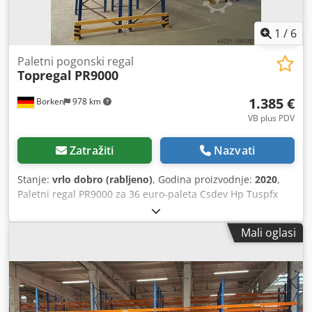
1
/
6
Paletni pogonski regal
Topregal
PR9000
1.385 €
Borken
978 km
VB plus PDV
Zatražiti
Nazvati
Stanje:
vrlo dobro (rabljeno)
, Godina proizvodnje:
2020
,
Paletni regal PR9000 za 36 euro-paleta Csdev Hp Tuspfx
Afmsrf Ovaj paletni regal certificiran je prema DIN EN
15512 za maksimalno opterećenje od 2.200 kg po etaži
Mali oglasi
traverze, s maksimalnom nosivošću po polju od 9.000 kg te
nosivošću od 550 kg po paleti. Sigurnosna zaštita protiv
proklizavanja sprječava ispadanje skladišne robe kod
paralelno postavljenih regala. Izrađen od masivnog,
visokokvalitetnog čelika za maksimalnu čvrstoću. Bez
problema podnosi visoka opterećenja do 9.000 kg po polju.