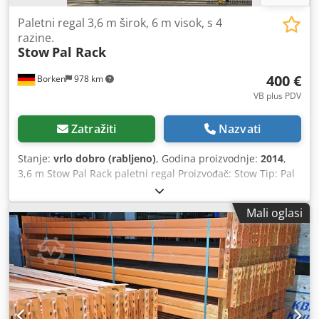
Paletni regal 3,6 m širok, 6 m visok, s 4
razine.
Stow
Pal Rack
400 €
Borken
978 km
VB plus PDV
Zatražiti
Nazvati
Stanje:
vrlo dobro (rabljeno)
, Godina proizvodnje:
2014
,
3,6 m Stow Pal Rack paletni regal Proizvođač: Stow Tip: Pal
Rack sustav Duljina regala: cca 3600 mm Visina stupa: cca
6000 mm Dubina stupa: cca 1100 mm Tip stupa: PLFB 16P
Mali oglasi
Unutarnja svijetla duljina polja: 3600 mm Broj polja: 1 Broj
etaža: 4 (6 greda + mjesto na podu) Tip grede: PNB 0436
Maksimalna težina palete: 1000 kg Dopušteno opterećenje
po razini: 4000 kg Dopušteno opterećenje po polju: 20000
kg Površina stupa: plavo lakirano (RAL 5015) Crjdpeydnw
Rjfx Afmjf Godina proizvodnje: 2014/2020 Isporuka
uključuje: 2 x Stup 6000 x 1100 mm, nosivost polja 20000