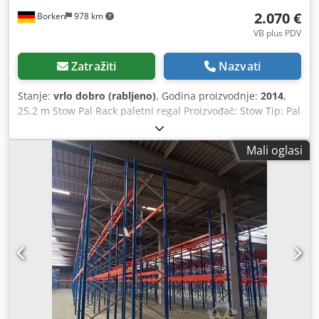
2.070 €
Borken
978 km
VB plus PDV
Zatražiti
Nazvati
Stanje:
vrlo dobro (rabljeno)
, Godina proizvodnje:
2014
,
25,2 m Stow Pal Rack paletni regal Proizvođač: Stow Tip: Pal
Rack sustav Duljina regala: cca 25.200 mm Visina stupa:
cca 6.000 mm Dubina stupa: cca 1.100 mm Tip stupa: PLFB
Mali oglasi
16P Svijetli raspon polja: 3.600 mm Broj polja: 7 Broj
razina: 4 (6 traversa + mjesto na podu) Tip traverse: PNB
0436 Maks. težina palete: 1.000 kg Dozvoljeno opterećenje
po nivou: 4.000 kg Dozvoljeno opterećenje po polju: 20.000
kg Površina stupa: plavo lakirana (RAL 5015) Godina
proizvodnje: 2014/2020 Credpfx Aoydnfnjfmef Opseg
isporuke: 8 x stupa 6.000 x 1.100 mm, opterećenje po polju
20.000 kg, plava 42 x traversa 3.600 mm s osiguračima,
opterećenje po nivou 4.000 kg, narančasta Ostale artikle –
nove i rabljene – pronađite u našoj trgovini! Međunarodna
dostava na upit!