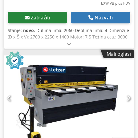
EXW VB plus PDV
Zatražiti
Nazvati
Stanje:
novo
, Duljina lima: 2060 Debljina lima: 4 Dimenzije
(D x Š x V): 2700 x 2250 x 1400 Motor: 7,5 Težina cca.: 3000
Standardni pribor: NC upravljanje Programabilni,
motorizirani stražnji mjerač s hodom od 750 mm Rasvjeta
Mali oglasi
linije sjene 1 graničnik s valjkom 2 potporne ruke za lim 1
potporna ruka za lim (za modele 1106, 1306, 1505) Zaštita
za prste Valjkasti transporter s kuglicama Jednostavno
podešavanje razmaka noža sprijeda Kuglični vijak Brojač
rezova Prijenosna nožna papučica s tipkom za
zaustavljanje u nuždi Svjetlosna barijera na stražnjim
zaštitnim štitnicima Chodpfx Ajgickrjhlsa