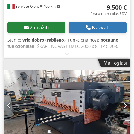
9.500 €
Solbiate Olona
499 km
fiksna cijena plus PDV
Zatražiti
Nazvati
Stanje:
vrlo dobro (rabljeno)
, Funkcionalnost:
potpuno
funkcionalan
, ŠKARE NOVASTILMEC 2000 x 8 TIP C 208.
MOTORIZIRANI ZADNJI GRANIČNIK. RABLJENI, ISPRAVNI
STROJ. INTERNA ŠIFRA: SVR 308. Chjdpfxszichms Ahloa
Mali oglasi