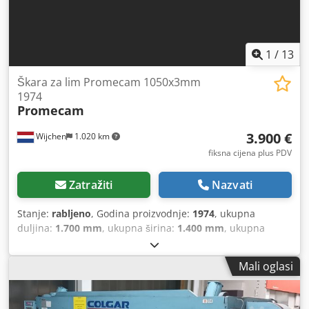
1
/
13
Škara za lim Promecam 1050x3mm
1974
Promecam
3.900 €
Wijchen
1.020 km
fiksna cijena plus PDV
Zatražiti
Nazvati
Stanje:
rabljeno
, Godina proizvodnje:
1974
, ukupna
duljina:
1.700 mm
, ukupna širina:
1.400 mm
, ukupna
visina:
1.200 mm
, Boja: Siva Težina: 1.000 kg - Godina
proizvodnje: 1974 - Dokumentacija dostupna: Ne - CE
Mali oglasi
certifikat prisutan: Ne Codezry Suepfx Ahloha - Serijski
broj: 72 - Upravljanje: Konvencionalno - Pogon: Mehanički -
Maks. debljina lima [mm]: 3 - Maks. radna širina [mm]: