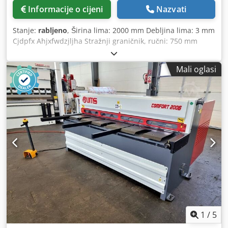
Informacije o cijeni
Nazvati
Stanje:
rabljeno
, Širina lima: 2000 mm Debljina lima: 3 mm
Cjdpfx Ahjxfwdzjljha Stražnji graničnik, ručni: 750 mm
Dimenzije cca: 2800 x 1120 x 1510 mm Težina cca: 1800 kg
Mehaničke ručne škare za lim Uključuje 1 par rezervnih
Mali oglasi
noževa Stroj je bio povremeno u upotrebi do kraja.
1
/
5