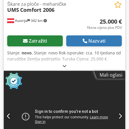
Škare za ploče - mehaničke
UMS
Comfort 2006
25.000 €
Austrija
342 km
fiksna cijena plus PDV
Zatražiti
Nazvati
Stanje:
novo
, Stanje: novo Rok isporuke: cca. 10 tjedana od
narudžbe Zemlja podrijetla: Turska Cijena: 25.000 €
Leasing rata: 480 € Duljina rezanja: 2050 mm Maks.
debljina lima - konstrukcijski čelik: 6 mm Broj hodova: 30
Mali oglasi
1/min Kut rezanja: 2,3 ° Stražnji graničnik: 750 mm Snaga
motora: 7,5 kW Visina stola: 800 mm Širina stola: 530 mm
Duljina stola: 2355 mm Duljina: 2720 mm Širina: 1630 mm
Visina: 1230 mm Težina: 3200 kg Strojevi imaju robusni,
zavareni čelični okvir za maksimalnu preciznost rezanja
Motorni stražnji graničnik 750 mm, kuglični vijci, NC
upravljanje 2 rezna ruba na gornjem nožu, 4 rezna ruba
na donjem nožu Bočni graničnik 1000 mm s mjernom
skalom, T-utor i graničnik s blokadom 2 oslonca za lim