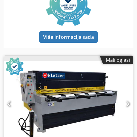
zaštitnim štitnicima Cjdpfx Ahogickveloha
Više informacija sada
Mali oglasi