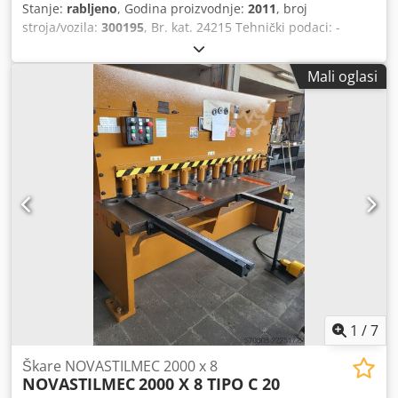
Stanje:
rabljeno
, Godina proizvodnje:
2011
, broj
stroja/vozila:
300195
, Br. kat. 24215 Tehnički podaci: -
maks. radna širina 3040 mm - maks. debljina materijala 4
mm Chedpotpnldjfx Ahlja - ručno podešavanje kuta
Mali oglasi
rezanja - broj hodova do 34 1/min - stražnji graničnik s
pozicioniranjem Pos100, 750 mm - prednji kutni graničnik -
2 kom. prednje potporne ruke - zaštita stražnjeg prostora s
optičkim senzorom - električni nožni prekidač - priključak
za pneumatski sustav 6 bar - pogon 400 V - potrebni
prostor bez potpornih ruku, cca: Š 4000 x V 1400 x D 2100
mm - težina, cca 4700 kg
1
/
7
Škare NOVASTILMEC 2000 x 8
NOVASTILMEC
2000 X 8 TIPO C 20