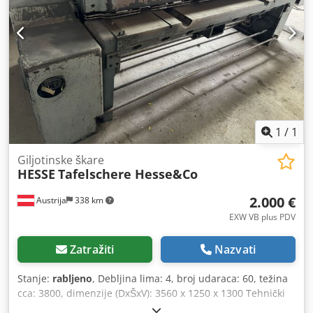
1
/
1
Giljotinske škare
HESSE
Tafelschere Hesse&Co
2.000 €
Austrija
338 km
EXW VB plus PDV
Zatražiti
Nazvati
Stanje:
rabljeno
, Debljina lima: 4, broj udaraca: 60, težina
cca: 3800, dimenzije (DxŠxV): 3560 x 1250 x 1300 Tehnički
detalji: Tip: KS 254 Debljina lima: 4 mm PS: 5 Chsdpfx