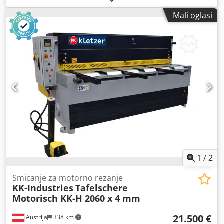
Ravni čelik ----- 70 x 5 mm Okrugli čelik ----- 13 mm Težina -
Mali oglasi
---- 19 kg
1
/
2
Smicanje za motorno rezanje
KK-Industries
Tafelschere
Motorisch KK-H 2060 x 4 mm
21.500 €
Austrija
338 km