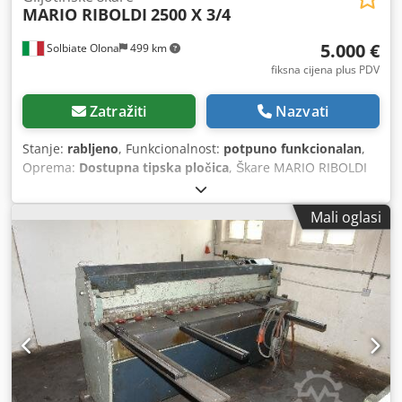
MARIO RIBOLDI
2500 X 3/4
5.000 €
Solbiate Olona
499 km
fiksna cijena plus PDV
Zatražiti
Nazvati
Stanje:
rabljeno
, Funkcionalnost:
potpuno funkcionalan
,
Oprema:
Dostupna tipska pločica
, Škare MARIO RIBOLDI
2500 x 3/4 Cedpfxezbck Ts Ahloha MODEL: CEM 253
RABLJENI STROJ INTERNI KOD: SVR 425
Mali oglasi