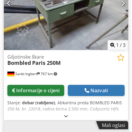
označenoj lokaciji, kupac snosi sve troškove i rizike,
uključujući utovar, transport i carinske formalnosti.”
1
/
3
Giljotinske škare
Bombled
Paris 250M
Sankt Ingbert
767 km
Informacije o cijeni
Nazvati
Stanje:
dobar (rabljeno)
, Abkantna preša BOMBLED PARIS
250 M, br. 22018, radna širina 2.500 mm. Csdpsznlz Hjfx
Ahlsha
Mali oglasi