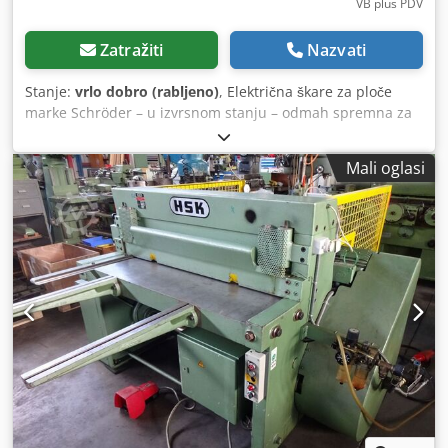
VB plus PDV
Zatražiti
Nazvati
Stanje:
vrlo dobro (rabljeno)
, Električna škare za ploče
marke Schröder – u izvrsnom stanju – odmah spremna za
upotrebu – zadržava vrijednost Na prodaju je škare za
ploče marke Schröder s ručnim graničnikom dubine, u
Mali oglasi
dobrom tehničkom i vizualnom stanju. 2 x 4 mm. Uključuje
utovar. Prodaja: • Cijena stroja, neto • Dobit ćete uredan
račun s naznačenim PDV-om. • Moguća dostava ili prijevoz
špediterom (na zahtjev). • Moguća pregledavanje uz
prethodnu najavu. Csdpozq Rwlofx Ahloha Molimo,
obratite pozornost: Ako ste zainteresirani, molimo da se
javite telefonom. Telefon: