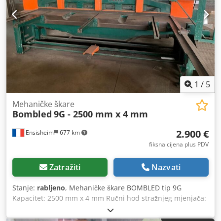
1
/
5
Mehaničke škare
Bombled
9G - 2500 mm x 4 mm
2.900 €
Ensisheim
677 km
fiksna cijena plus PDV
Zatražiti
Nazvati
Stanje:
rabljeno
, Mehaničke škare BOMBLED tip 9G
Kapacitet: 2500 mm x 4 mm Ručni hod stražnjeg mjenjača:
500 mm Isporučuje se s 2 graničnika prednje duljine
Napon: 380 V Dimenzije (D x Š x V): 4000 x 1500 x 1500 mm