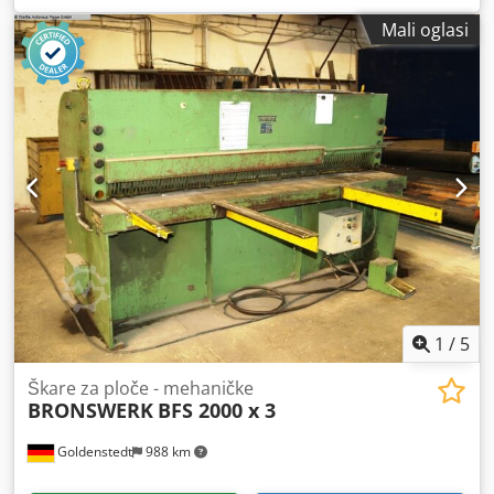
Ajrmbdcohlja Težina: 3800 Udarci/min: 60
Mali oglasi
1
/
5
Škare za ploče - mehaničke
BRONSWERK
BFS 2000 x 3
Goldenstedt
988 km