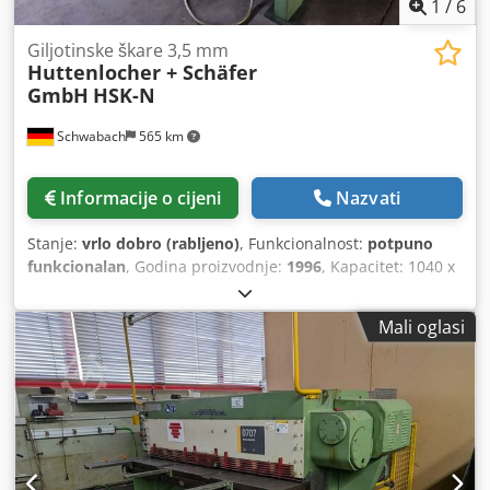
1
/
6
Giljotinske škare 3,5 mm
Huttenlocher + Schäfer
GmbH
HSK-N
Schwabach
565 km
Informacije o cijeni
Nazvati
Stanje:
vrlo dobro (rabljeno)
, Funkcionalnost:
potpuno
funkcionalan
, Godina proizvodnje:
1996
, Kapacitet: 1040 x
3,5 mm - Zaštita svjetlosne trake straga Cjdpfszq Uvxox
Ahlsha - Kombinirana kočiona i spojna sklopka tvrtke
Mali oglasi
Ortlinghaus - Naklapanje i podizanje ploča pomoću valjaka
od plastike, odnosno stol s valjcima - Centralno
podmazivanje