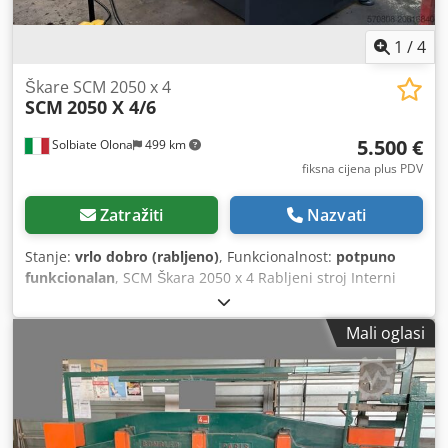
1
/
4
Škare SCM 2050 x 4
SCM
2050 X 4/6
5.500 €
Solbiate Olona
499 km
fiksna cijena plus PDV
Zatražiti
Nazvati
Stanje:
vrlo dobro (rabljeno)
, Funkcionalnost:
potpuno
funkcionalan
, SCM Škara 2050 x 4 Rabljeni stroj Interni
kod: SVR 365 Cedexzgykepfx Ahleha
Mali oglasi