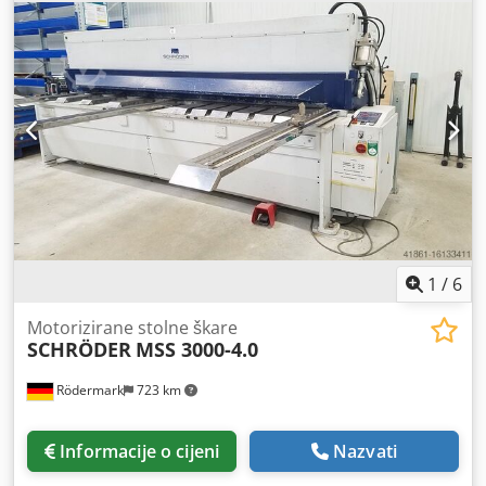
1
/
6
Motorizirane stolne škare
SCHRÖDER
MSS 3000-4.0
Rödermark
723 km
Informacije o cijeni
Nazvati