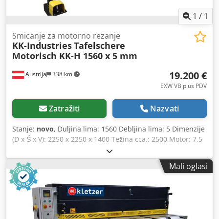
1
/
1
Smicanje za motorno rezanje
KK-Industries
Tafelschere
Motorisch KK-H 1560 x 5 mm
19.200 €
Austrija
338 km
EXW VB plus PDV
Zatražiti
Nazvati
Stanje:
novo
, Duljina lima: 1560 Debljina lima: 5 Dimenzije
(D x Š x V): 2250 x 2250 x 1400 Težina cca.: 2500 Motor: 7.5
Standardni pribor: NC upravljanje Programabilni,
motorizirani stražnji mjerač s hodom od 750 mm Rasvjeta
Mali oglasi
linije sjene 1 graničnik s valjkom 2 potporne ruke za lim 1
potporna ruka za lim (za modele 1106, 1306, 1505) Zaštita
za prste Valjkasti transporter s kuglicama Jednostavno
podešavanje razmaka noža sprijeda Kuglični vijak Brojač
rezova Cedpfxsgickno Ahljha Prijenosna nožna papučica s