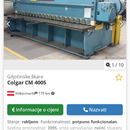
1050 - Tip graničnika: Ručni - Dubina graničnika [mm]: 500
- Tip stola: Standardni stol - Transportne dimenzije:
1700mm x 1400mm x 1200mm (d x š x v) - Transportna
težina [kg]: 1000kg - Broj transportnih paketa [kom]: 1
Financijske informacije PDV: Navedena cijena je bez PDV-a
PDV/režim diferencijalnog oporezivanja: Poduzetnicima je
PDV odbitak moguć Isporuka i otkup rabljene opreme
mogući u svakom trenutku za sve iz industrijskog sektora
Lukas van Rossum
1
/
10
Giljotinske škare
Colgar
CM 4005
Völkermarkt
179 km
Informacije o cijeni
Nazvati
Stanje:
rabljeno
, Funkcionalnost:
potpuno funkcionalan
,
Godina proizvodnje:
2005
, vrsta upravljanja:
ručni
, stupanj