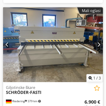
Mali oglasi
1
/
3
Giljotinske škare
SCHRÖDER-FASTI
6.900 €
Riedering
379 km