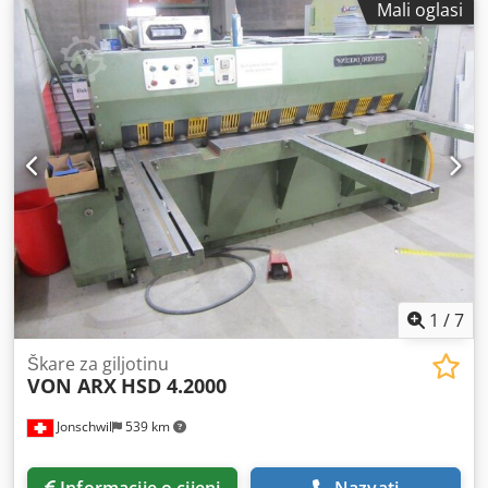
Mali oglasi
Codpfszku Hwox Ahljha Težina: cca 4,5 T
1
/
7
Škare za giljotinu
VON ARX
HSD 4.2000
Jonschwil
539 km