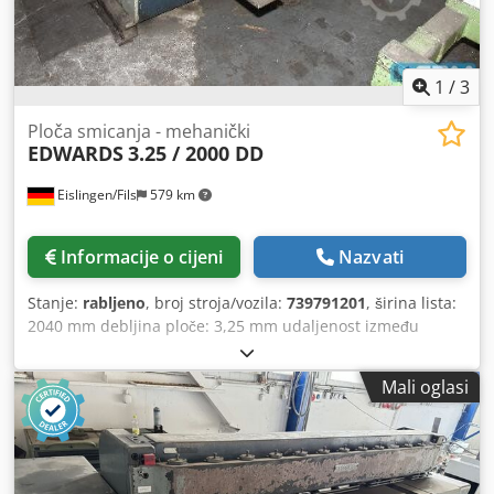
1
/
3
Ploča smicanja - mehanički
EDWARDS
3.25 / 2000 DD
Eislingen/Fils
579 km
Informacije o cijeni
Nazvati
Stanje:
rabljeno
, broj stroja/vozila:
739791201
, širina lista:
2040 mm debljina ploče: 3,25 mm udaljenost između
stupova: 2200 mm ukupna snaga: 7,5 kW dimenzije stroja
ca.:2,55 x 2,3 x 1,4 m Chedpfjcxxtyex Ahlea
Mali oglasi