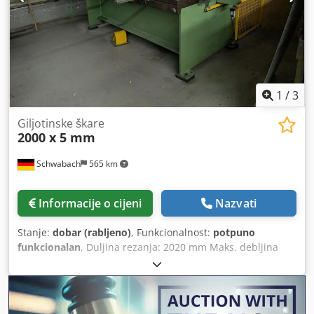
1
/
3
Giljotinske škare
2000 x 5 mm
Schwabach
565 km
Informacije o cijeni
Nazvati
Stanje:
dobar (rabljeno)
, Funkcionalnost:
potpuno
funkcionalan
, Duljina rezanja: 2020 mm Maks. debljina
lima pri 400 N/mm²: 5 mm Maks. debljina lima pri 750
N/mm²: 3 mm Kut rezanja cca: 1,5° Cedjzpg U Djpfx Ahleha
Broj hodova u minuti: 40 H/min Stražnji graničnik cca: 750
mm Dubina stupa: 200 mm