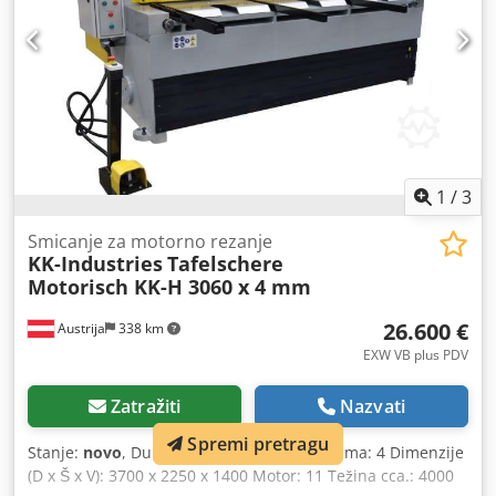
tipkom za zaustavljanje u nuždi Svjetlosna barijera na
stražnjim zaštitnim štitnicima
1
/
3
Smicanje za motorno rezanje
KK-Industries
Tafelschere
Motorisch KK-H 3060 x 4 mm
26.600 €
Austrija
338 km
EXW VB plus PDV
Zatražiti
Nazvati
Spremi pretragu
Stanje:
novo
, Duljina lima: 3060 Debljina lima: 4 Dimenzije
(D x Š x V): 3700 x 2250 x 1400 Motor: 11 Težina cca.: 4000