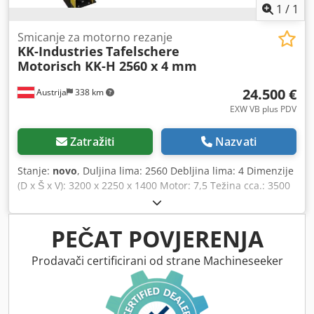
1
/
1
Smicanje za motorno rezanje
KK-Industries
Tafelschere
Motorisch KK-H 2560 x 4 mm
24.500 €
Austrija
338 km
EXW VB plus PDV
Zatražiti
Nazvati
Stanje:
novo
, Duljina lima: 2560 Debljina lima: 4 Dimenzije
(D x Š x V): 3200 x 2250 x 1400 Motor: 7,5 Težina cca.: 3500
Standardni pribor: NC upravljanje Programabilni,
motorizirani stražnji mjerač s hodom od 750 mm Rasvjeta
linije sjene 1 graničnik s valjkom 2 potporne ruke za lim 1
PEČAT POVJERENJA
potporna ruka za lim (za modele 1106, 1306, 1505) Zaštita
za prste Valjkasti transporter s kuglicama Jednostavno
Prodavači certificirani od strane Machineseeker
podešavanje razmaka oštrice sprijeda Kuglični vijak Brojač
rezova Prijenosna nožna papučica s tipkom za
zaustavljanje u nuždi Svjetlosna barijera na stražnjim