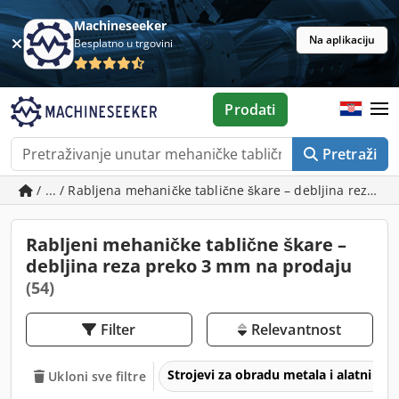
Machineseeker
Na aplikaciju
Besplatno u trgovini
Prodati
Pretraži
/ ... / Rabljena mehaničke tablične škare – debljina reza p
Rabljeni mehaničke tablične škare –
debljina reza preko 3 mm na prodaju
(54)
Filter
Relevantnost
Strojevi za obradu metala i alatni str
Ukloni sve filtre