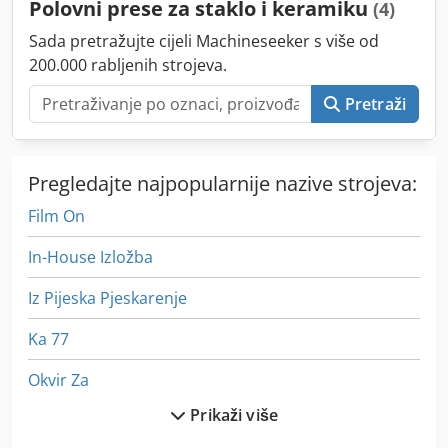
Polovni prese za staklo i keramiku
(4)
organizirati uz naknadu. Ovisi o lokaciji.
Sada pretražujte cijeli Machineseeker s više od
200.000 rabljenih strojeva.
Pretraži
Pregledajte najpopularnije nazive strojeva:
Film On
In-House Izložba
Iz Pijeska Pjeskarenje
Ka 77
Okvir Za
Prikaži više
Okvir Za Sliku