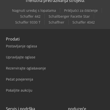
Trenutna pretraživanja strojeva:
Nagnuti uređaj s lopatama
Priključci za čišćenje
Schaffer 442
Schallberger Facette Star
Schaffer 9330 T
Schaffner
Schaffer 4042
Prodati
Postavljanje oglasa
Upravljajte oglase
Rezervirajte oglašavanje
Pečat povjerenja
Pošaljite aukciju
Servis i podrška
poduzeće