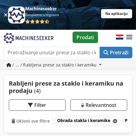
Machineseeker
Na aplikaciju
Besplatno u trgovini
Prodati
Pretraži
/ ... / Rabljena prese za staklo i keramiku
Rabljeni prese za staklo i keramiku na
prodaju
(4)
Filter
Relevantnost
Obrada stakla i keramike
Prese
Ukloni sve filtre