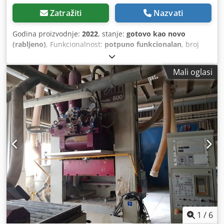
Zatražiti
Nazvati
Godina proizvodnje:
2022
, stanje:
gotovo kao novo
(rabljeno)
, Funkcionalnost:
potpuno funkcionalan
, broj
stroja/vozila:
P25291
, Molimo, navedite cijenu koju nudite.
Prodaja isključivo unutar Europe, uključujući Tursku.
Mali oglasi
Cijena bez ambalaže; uvjeti isporuke: FCA (lokacija stroja).
===== Tehničke podatke pogledajte u priloženoj brošuri.
Sva prava na jamstvo su isključena. Ne preuzimamo
odgovornost za točnost tehničkih podataka i godine
proizvodnje, za potpunost dodatne opreme i alata, kao ni
za usklađenost sa svim sigurnosnim i ekološkim zahtjevima
navedenim u propisima o prevenciji nezgoda. Ne
prodajemo privatnim osobama. Prodaja isključivo unutar
Europe, uključujući Tursku. Cijena bez ambalaže; uvjeti
isporuke: FCA (lokacija stroja). Dcedpfx Ajzmqlhecrsk =====
Tehničke podatke pogledajte u priloženoj brošuri.
Njemački jezik je primarni jezik. Bez ikakvog jamstva,
uključujući potpunost alata i dodatne opreme, kao i
usklađenost s ekološkim i sigurnosnim propisima. Ne
1
/
6
prodajemo privatnim osobama.