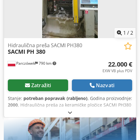
1
/
2
Hidraulična preša SACMI PH380
SACMI
PH 380
22.000 €
Parczówek
790 km
EXW VB plus PDV
Zatražiti
Nazvati
Stanje:
potreban popravak (rabljeno)
, Godina proizvodnje:
2000
, Hidraulična preša za keramičke pločice SACMI PH380
– uređaj ima nepotpun sustav upravljanja.
Dcedpfsxvdnbex Acrok