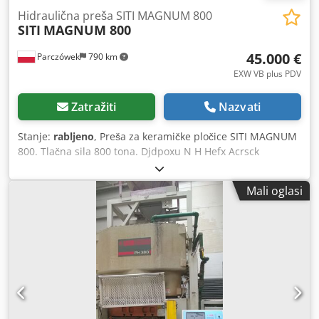
Hidraulična preša SITI MAGNUM 800
SITI
MAGNUM 800
45.000 €
Parczówek
790 km
EXW VB plus PDV
Zatražiti
Nazvati
Stanje:
rabljeno
, Preša za keramičke pločice SITI MAGNUM
800. Tlačna sila 800 tona. Djdpoxu N H Hefx Acrsck
Mali oglasi