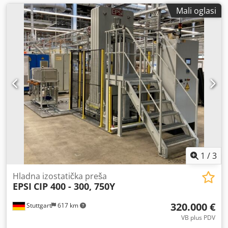
Mali oglasi
1
/
3
Hladna izostatička preša
EPSI
CIP 400 - 300, 750Y
320.000 €
Stuttgart
617 km
VB plus PDV