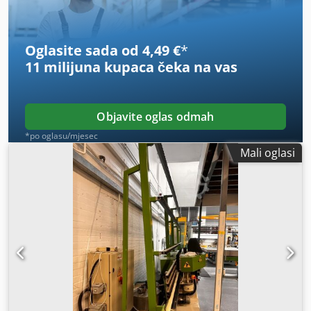
Oglasite sada od 4,49 €
*
11 milijuna kupaca
čeka na vas
Objavite oglas odmah
*po oglasu/mjesec
Mali oglasi