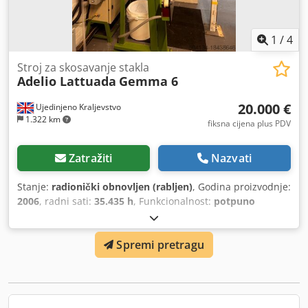
1
/
4
Stroj za skosavanje stakla
Adelio Lattuada
Gemma 6
20.000 €
Ujedinjeno Kraljevstvo
1.322 km
fiksna cijena plus PDV
Zatražiti
Nazvati
Stanje:
radionički obnovljen (rabljen)
, Godina proizvodnje:
2006
, radni sati:
35.435 h
, Funkcionalnost:
potpuno
funkcionalan
, ukupna duljina:
5.940 mm
, ukupna širina:
1.800 mm
, ukupna visina:
2.400 mm
, godina zadnjeg
Spremi pretragu
generalnog remonta:
2023
, Potpuno remontiran od strane
glavnog trgovca s originalnim dijelovima 2023. Malo je
korišten i cijelo vrijeme je o njemu pazilo. Dedpfx Acovw At
Asrock Stroj je malo korišten i potpuno je ispravan i
spreman za rad. Prijevoz nije uključen, ali se može