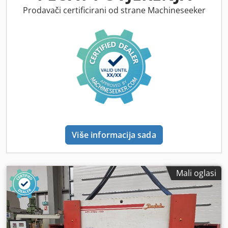
MVD kantpresnica u stanju kao nova. Vrlo malo korištena,
Prodavači certificirani od strane Machineseeker
samo 13.022 savijanja. 3100 mm / 135 tona Upravljački
sustav Delem 58T Stražnja granična prečka X+R CNC sustav
za kompenzaciju savijanja (Wila) Dkodpezm S Taefx Aifjr
DSP sustav za zaštitu prstiju
Više informacija sada
Mali oglasi