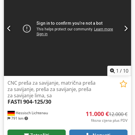
Upravljanje: Cybelec Dimenzije i težina Potrebni prostor:
4.000 x 2.000 x 3.000 mm Težina stroja: 11.600 kg
1
/
10
CNC preša za savijanje, matrična preša
za savijanje, preša za savijanje, preša
za savijanje lima, sa
FASTI
904-125/30
11.000 €
Hessisch Lichtenau
12.000 €
791 km
fiksna cijena plus PDV