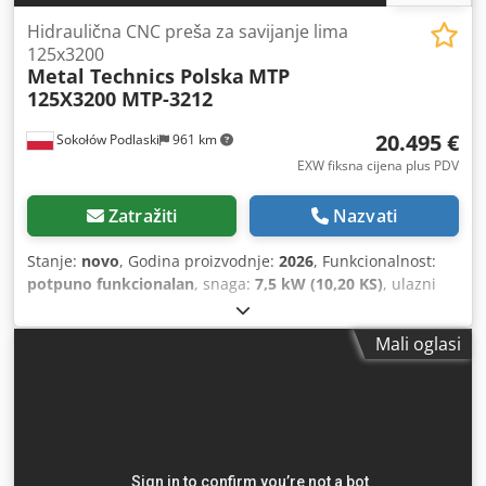
Hidraulična CNC preša za savijanje lima
125x3200
Metal Technics Polska
MTP
125X3200 MTP-3212
20.495 €
Sokołów Podlaski
961 km
EXW fiksna cijena plus PDV
Zatražiti
Nazvati
Stanje:
novo
, Godina proizvodnje:
2026
, Funkcionalnost:
potpuno funkcionalan
, snaga:
7,5 kW (10,20 KS)
, ulazni
napon:
400 V
, vrsta ulazne struje:
trofazni
, pritiskna sila:
125 t
, hod klipa:
120 mm
, duljina stola:
3.200 mm
, dubina
Mali oglasi
grla:
230 mm
, duljina ploče klipa:
3.200 mm
, tablica
udaljenosti do klipa:
390 mm
, razmak između stupova:
2.700 mm
, kapacitet spremnika za ulje:
200 l
, ukupna
duljina:
3.870 mm
, ukupna širina:
1.550 mm
, ukupna
visina:
2.400 mm
, ukupna masa:
7.500 kg
, trajanje
jamstva:
12 mjeseci
, Oprema:
CE oznaka, dokumentacija /