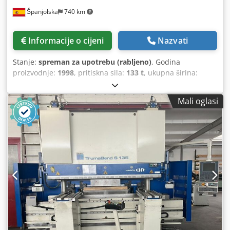
Španjolska
740 km
Informacije o cijeni
Nazvati
Stanje:
spreman za upotrebu (rabljeno)
, Godina
proizvodnje:
1998
, pritiskna sila:
133 t
, ukupna širina:
3.640 mm
, ukupna visina:
2.690 mm
, ukupna masa:
10.650
kg
, udaljenost pomaka osi X:
600 mm
, pomak osi Z:
2.310
Mali oglasi
mm
, broj osovina:
4
, Ova 4-osna TRUMPF Trumatic
Trumabend V130 preša za savijanje proizvedena je 1998.
godine. Ima silu preše od 1300 kN i duljinu savijanja od
3060 mm. Stroj ima težinu od 10.650 kg i dubinu grla od
410 mm. Ako tražite visokokvalitetne mogućnosti savijanja,
razmislite o TRUMPF Trumatic Trumabend V130 preši za
savijanje koju imamo na prodaju. Kontaktirajte nas za više
informacija. • Razmak između stupova: 2.690 mm • Grlo:
410 mm • Širina stola: 120 mm • Visina montaže: 385 mm
(standardno) / 535 mm (proširena visina) • Radna visina:
1.050 mm • Y-os: • Brza brzina: 200 mm/s • Radna brzina:
1–10 mm/s • Brzina povratka: 135 mm/s • Hod: 215 mm