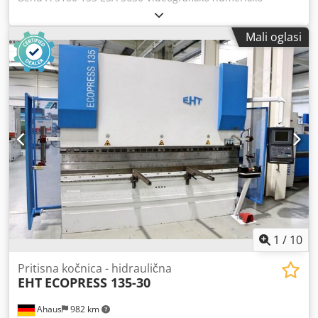
upravljanje zaslonom osjetljivim na dodir Kontrolirane osi
br. 4 (Y1-Y2-X-R) Motorizirani kompenzacijski stol Dodatak
Mali oglasi
za alat tipa Promecam s polugom za brzo otpuštanje
Višezračne barijere NOVA DSP LASERSKA ELEKTRONIKA
Motorizirani stražnji registar 750 mm Sklopiva duljina 3100
mm Ispoljena snaga 135 tona Udubljenje 410 mm Hod 210
mm Otvor 415 mm Djdpfefh Nz Hsx Aifokr ROLLERI gornji
alati s više utora i donji alati isporučeni
1
/
10
Pritisna kočnica - hidraulična
EHT
ECOPRESS 135-30
Ahaus
982 km