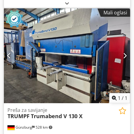
funkcionalan
, HACO ERM 30135 (82885) Potpuno novo,
uključujući novi upravljački sustav. Dkodpfx Ajzrdhmsifjr
Mali oglasi
Tehničko stanje: Kao novo. Duljina radnog stola: 3100 mm
Nosivost: 135 t Tip stroja za savijanje: Sinkronizirani
Stražnji graničnik: Y1 + Y2 + X, CNC upravljanje, R-os ručno
Duljina stražnjeg graničnika: 800 mm Funkcija za
kompenzaciju debljine lima (bomber): Da (ručno) Radni
otvor: 400 mm Ispust: 250 mm Hod: 200 mm Upravljački
sustav: ATS 595 Snaga motora: 15,0 kW, 400 V Oprema: Da,
više kompleta alata za savijanje Standard alata: Europski
standard Godina proizvodnje: 2007 Ukupna duljina: 3500
mm Ukupna dubina: 1700 mm Ukupna visina: 2500 mm
1
/
1
Preša za savijanje
TRUMPF
Trumabend V 130 X
Günzburg
528 km