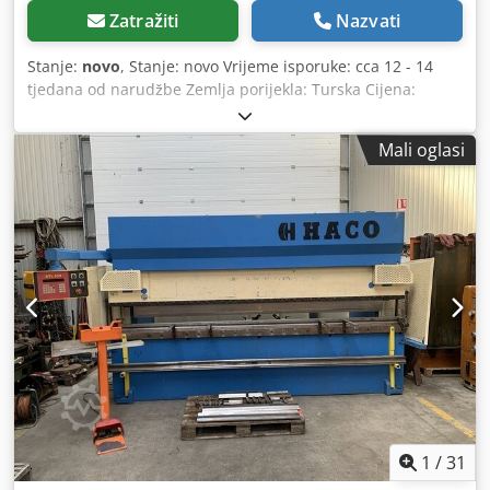
2 komada - Upravljanje: MTP-3212 - Stezanje alata:
Zatražiti
Nazvati
AMADA-kompatibilni sustav za brzo stezanje TEHNIČKA
PODRŠKA Naši stručnjaci pružaju vam podršku pri
Stanje:
novo
, Stanje: novo Vrijeme isporuke: cca 12 - 14
planiranju procesa savijanja za složene komponente,
tjedana od narudžbe Zemlja porijekla: Turska Cijena:
odabiru prikladnih materijala i alata te određivanju
98.300 € Leasing rata: 1.857,87 € Pritisna sila: 135 tona
optimalnih radnih parametara. Prije kupnje nudimo i
Duljina savijanja: 3.050 mm Osovine: Y1 / Y2 / X i R os Hod:
tehničko savjetovanje pri odabiru odgovarajućeg stroja i
Mali oglasi
265 mm Razmak između postolja: 2.600 mm Dubina
opreme. Moguća je organizacija dostave. Troškovi
umetanja u bočnim nosačima: 410 mm Visina ugradnje:
transporta izračunavaju se individualno, ovisno o mjestu
530 mm Koncept pogona: hidraulički Brzina rapidnog hoda
isporuke. Molimo, pošaljite nam adresu ili poštanski broj
Y-osi: 200 mm/s Radna brzina Y-osi: 10 mm/s Brzina
za isporuku kako bismo mogli izraditi ponudu za transport.
povratnog hoda Y-osi: 200 mm/s Put stražnjeg graničnika
X-osi: 650 mm Brzina stražnjeg graničnika X-osi: 500 mm/s
Put stražnjeg graničnika R-osi: 250 mm Dsdpfx Aswirr
Rjifjkr Visina stola: 900 mm Širina stola: 104 mm Duljina:
4.200 mm Širina: 1.680 mm Visina: 2.750 mm Težina: 9.500
kg Svaki cilindar s posebnim servomotorom i pumpom 4
osi (Y1, Y2, X i R) CNC upravljanje SKY 22 - Full HD grafički
zaslon 21,5" sa 2D i 3D prikazom programiranog obratka -
Intuitivni touch-screen za upravljanje (jednostavno crtanje
konture savijanja prstom) - Jednostavno programiranje
1
/
31
kroz dijalog u 2D ili 3D modu - 2D i 3D simulacija procesa