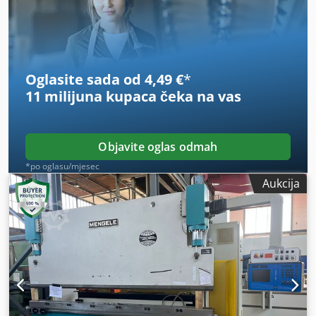
dogovor moguć je probni rad. Delem DA 41. Više tehničkih
detalja – pogledajte zadnju fotografiju.
Oglasite sada od 4,49 €
*
11 milijuna kupaca
čeka na vas
Objavite oglas odmah
*po oglasu/mjesec
Aukcija