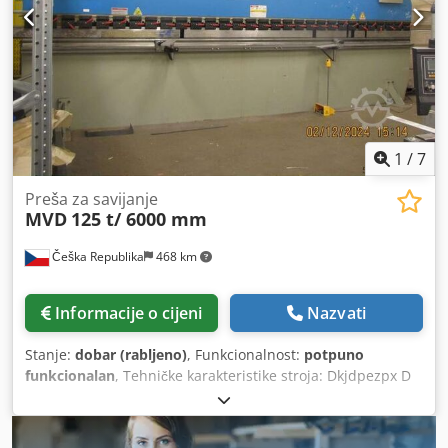
1
/
7
Preša za savijanje
MVD
125 t/ 6000 mm
Češka Republika
468 km
Informacije o cijeni
Nazvati
Stanje:
dobar (rabljeno)
, Funkcionalnost:
potpuno
funkcionalan
, Tehničke karakteristike stroja: Dkjdpezpx D
Rjfx Aifor Nazivna sila oblikovanja: 125 t Duljina stola: 6000
mm Prostor između okvira: 4950 mm Isten stola: 320 mm
Opis: Stroj je u dobrom tehničkom stanju, uz prethodni