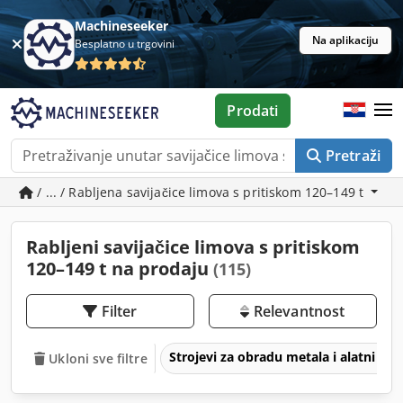
Machineseeker
Na aplikaciju
Besplatno u trgovini
Prodati
Pretraži
/ ... / Rabljena savijačice limova s pritiskom 120–149 t
Rabljeni savijačice limova s pritiskom
120–149 t na prodaju
(115)
Filter
Relevantnost
Strojevi za obradu metala i alatni str
Ukloni sve filtre