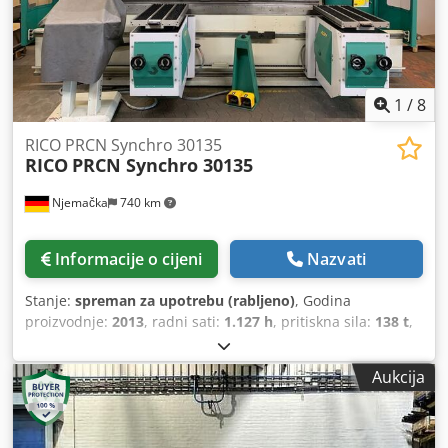
1
/
8
RICO PRCN Synchro 30135
RICO
PRCN Synchro 30135
Njemačka
740 km
Informacije o cijeni
Nazvati
Stanje:
spreman za upotrebu (rabljeno)
, Godina
proizvodnje:
2013
, radni sati:
1.127 h
, pritiskna sila:
138 t
,
hod klipa:
200 mm
, ukupna širina:
1.750 mm
, ukupna
visina:
2.550 mm
, ukupna masa:
10.200 kg
, proizvođač
Aukcija
kontrolera:
DELEM
, model upravljača:
DA-66T CNC
, duljina
proizvoda (maks.):
3.640 mm
, broj osovina:
6
, Ovaj 6-osni
RICO PRCN Synchro 30135 proizveden je 2013. godine. Ima
silu preše od 1350 kN i duljinu savijanja od 3100 mm. Stroj