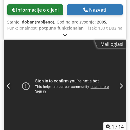
Informacije o cijeni
Nazvati
Stanje:
dobar (rabljeno)
, Godina proizvodnje:
2005
,
Funkcionalnost:
potpuno funkcionalan
, Tisak: 130 t Dužina
savijanja: 3100 mm Razmak između stupova: mm
Upravljanje: DELEM DA-69TW Hod: 365 mm Težina stroja
Mali oglasi
cca: 12.950 kg Dksdpfjzd Snxsx Aifor Pribor: - 2 komada
potpornog kraka ispred stroja - CNC upravljanje Delem -
Bombiranje - Pomak matrice - Wila prihvat alata - Bočna
zaštitna vrata - Svjetlosna barijera - Upravljane osi: y1, y2,
x, r - 2 komada pomičnih potpornjih prstiju
1
/
14