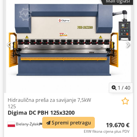
Mali oglasi
(jednostavno) Laserski sigurnosni sustav za brzu radnu
brzinu 1 set alata Godina proizvodnje: 2007.
1
/
40
Hidraulična preša za savijanje 7,5kW
125
Digima DC
PBH 125x3200
Spremi pretragu
19.670 €
Bielany-Żyłaki
957 km
EXW fiksna cijena plus PDV