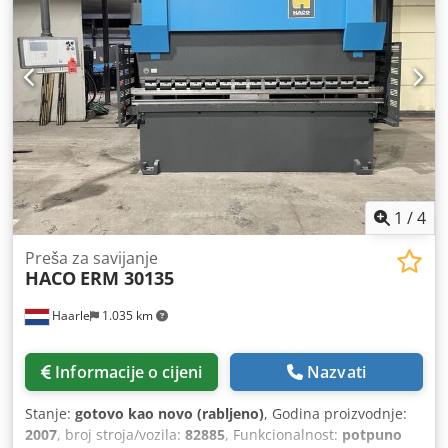
1
/
4
Preša za savijanje
HACO
ERM 30135
Haarle
1.035 km
Informacije o cijeni
Nazvati
Stanje:
gotovo kao novo (rabljeno)
, Godina proizvodnje:
2007
, broj stroja/vozila:
82885
, Funkcionalnost:
potpuno