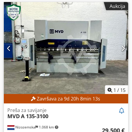
Aukcija
1
/
15
Završava za
9
d
20
h
8
min
11
s
Preša za savijanje
MVD
A 135-3100
Nizozemska
1.068 km
29.500 €