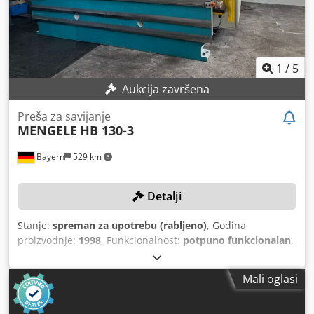
1
/
5
Aukcija završena
Preša za savijanje
MENGELE
HB 130-3
Bayern
529 km
Detalji
Stanje:
spreman za upotrebu (rabljeno)
, Godina
proizvodnje:
1998
, Funkcionalnost:
potpuno funkcionalan
,
pritiskna sila:
130 t
, hod klipa:
250 mm
, model upravljača:
Cybelec
, udaljenost između stalaka:
3.050 mm
, radna
Mali oglasi
duljina:
3.550 mm
, TEHNIČKE KARAKTERISTIKE Tlak: 130 t
Duljina savijanja: 3.550 mm Dsdpfx Aiezk E Aiefjkr Razmak
stupova: 3.050 mm Hod: 250 mm PODACI O STROJU