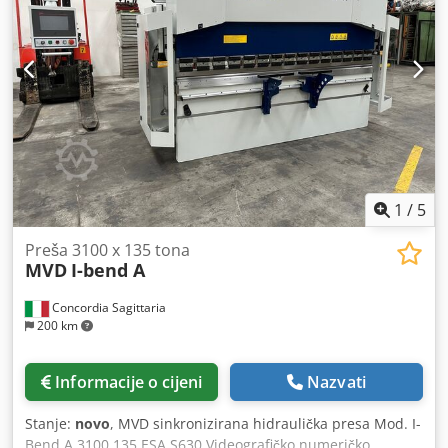
Optički laserski sustav dostupan Nožna pedala: Da Zaslon
osjetljiv na dodir: Da
1
/
5
Preša 3100 x 135 tona
MVD
I-bend A
Concordia Sagittaria
200 km
Informacije o cijeni
Nazvati
Stanje:
novo
, MVD sinkronizirana hidraulička presa Mod. I-
Bend A 3100 135 ESA S630 Videografičko numeričko