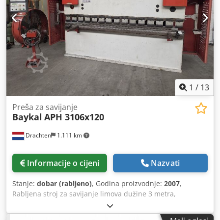
1
/
13
Preša za savijanje
Baykal
APH 3106x120
Drachten
1.111 km
Informacije o cijeni
Nazvati
Stanje:
dobar (rabljeno)
, Godina proizvodnje:
2007
,
Rabljena stroj za savijanje limova dužine 3 metra,
proizvođača Baykal. Dkedpfx Aiozi Rmqofor Tip: APH 3106 X
120 Kapacitet: 3100 x 120 tona NC upravljanje