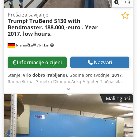
1
/
3
Preša za savijanje
Trumpf TruBend 5130 with
Bendmaster.
188.000,-euro . Year
2017. low hours.
Njemačka
761 km
Informacije o cijeni
Nazvati
Stanje:
vrlo dobro (rabljeno)
, Godina proizvodnje:
2017
,
Radna širina: 3 metra Dkodpfx Aozq A Ipjifer Tlačna sila:
130 tona
Mali oglasi