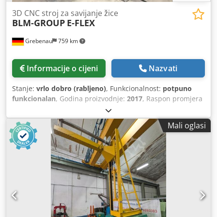
3D CNC stroj za savijanje žice
BLM-GROUP
E-FLEX
Grebenau
759 km
Informacije o cijeni
Nazvati
Stanje:
vrlo dobro (rabljeno)
, Funkcionalnost:
potpuno
funkcionalan
, Godina proizvodnje:
2017
, Raspon promjera
žice: 2,0 - 10,0 mm Duljina uvlačenja: neograničena CNC
osi: 5 Kut savijanja: 0,1 - 240° Duljina povrata: maks. 600
Mali oglasi
mm Dkodpfxjy Ehrfs Ap Asr Težina: 2.400 kg s jedinicom za
fazetiranje kompletno s pogonjenim odmotačem žice
Promjer odmotača: 1.500 mm Nosivost: 1.500 kg