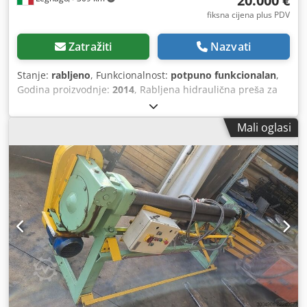
20.000 €
fiksna cijena plus PDV
Zatražiti
Nazvati
Stanje:
rabljeno
, Funkcionalnost:
potpuno funkcionalan
,
Godina proizvodnje:
2014
, Rabljena hidraulična preša za
savijanje 150 t, SAHMATO AP1520-150. Dksdozh Em Aopfx
Ap Ajr
Mali oglasi