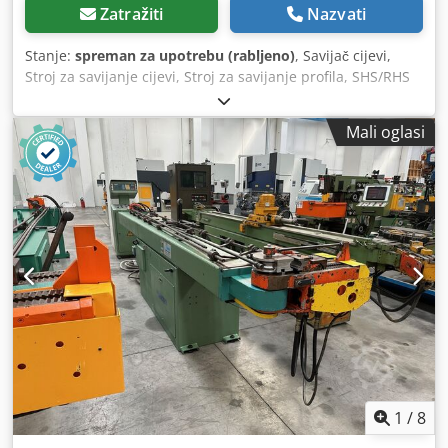
Zatražiti
Nazvati
Stanje:
spreman za upotrebu (rabljeno)
, Savijač cijevi,
Stroj za savijanje cijevi, Stroj za savijanje profila, SHS/RHS
savijač, Rabljeni stroj Proizvođač: Schwarze-Wirtz Model:
Perfect H135 Dimenzije: 6115 x 2870 x 1300 mm Kapacitet
Mali oglasi
savijanja: Okrugla cijev: Ø 130 mm, radijus savijanja: 500
mm Kvadratna cijev: 30 mm, radijus: 380 mm 45 mm,
radijus: 500 mm 50 mm, radijus: 500 mm 70 mm, radijus:
500 mm 90 mm, radijus: 500 mm Dkodpfx Aswhmv Usp Aor
Kut savijanja: do 180° Električne specifikacije: 380 V
1
/
8