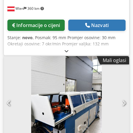
Wien
360 km
Informacije o cijeni
Nazvati
Stanje:
novo
, Posmak: 95 mm Promjer osovine: 30 mm
Okretaji osovine: 7 okr/min Promjer valjka: 132 mm
Dkedoyv N A Hopfx Ap Asr Pogon: 0,75 kW Težina: 220 kg
Dimenzije D-Š-V: 530x900x660 mm Oprema/pribor: - Dva
Mali oglasi
pogonska valjka s rebrastom površinom - Ručno
podešavanje gornjeg valjka - Položaj rada horizontalno i
vertikalno (s nagibnim postoljem) - Ležajevi osovina s
konusnim valjkastim ležajevima - Korištenje izmjenjivih
kliznih vodilica na vodilici - Standardni set valjaka uključen
u isporuku. Može se koristiti za savijanje različitih profila,
npr. ravni lim, T-profil, puni materijal itd.