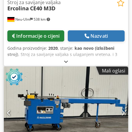
Stroj za savijanje valjaka
Ercolina
CE40 M3D
Neu-Ulm
538 km
Informacije o cijeni
Nazvati
Godina proizvodnje:
2020
, stanje:
kao novo (izložbeni
stroj)
, Stroj za savijanje valjaka s ulaganjem vretena. i 3
gonjena valjka Značajke: Promjer osovine: 40 mm Radni
položaj: vodoravno / okomito s nosačem Priključak: 230V / 1
Mali oglasi
faza s izmjeničnim dimenzijama (Š x V x D): 700 x 1460 x
600 mm Težina: 180 kg Snaga: okrugla cijev : 70 x 1,5 mm
kvadratna cijev: 50 x 50 x 3 mm okrugla šipka: 35 mm
glačalo: 50 x 10 mm kutno željezo: 50 x 50 x 6 mm Opseg
isporuke: CE40M3D Univerzalni set valjaka za profile Pribor
(npr. upravljačka ploča s nožnim upravljačem, upute za
uporabu) 1 set plastičnih valjaka okrugle cijevi 1 1/2 "za
rad s niskim tragovima Dkodsgi N Alspfx Ap Aer