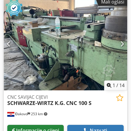
Mali oglasi
promjer cijevi (aluminij / bakar) 54 x 2 mm -Kapacitet
savijanja cijevi za namještaj 48 x 1,5 mm -Maks. debljina
materijala 30 mm -Maks. kut savijanja 210 stupnjeva -
Elektroničko upravljanje s digitalnim zaslonom -Maks. 30
memorijskih mjesta za programe -Programi s 9 savijanja -
Zaštita od preopterećenja / Da -Upravljanje: dvostruka
nožna pedala (savijanje - povrat) -Maks. brzina savijanja 2
ciklusa/min -Uključeno: 1 alat -1,1 kW -Nožni prekidač -
Dokumentacija Dimenzije: D x Š x V 0,5 x 0,6 x 1,2 metra /
Težina 100 kg Dksdpfx Apeznm Nfs Ajr Ispravci / pogreške
u unosu podataka zadržani.
1
/
14
CNC SAVIJAC CIJEVI
SCHWARZE-WIRTZ K.G.
CNC 100 S
Đakovo
253 km
Informacije o cijeni
Nazvati