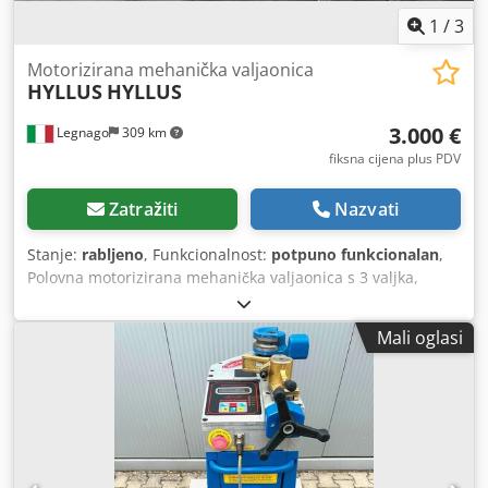
1
/
3
Motorizirana mehanička valjaonica
HYLLUS
HYLLUS
3.000 €
Legnago
309 km
fiksna cijena plus PDV
Zatražiti
Nazvati
Stanje:
rabljeno
, Funkcionalnost:
potpuno funkcionalan
,
Polovna motorizirana mehanička valjaonica s 3 valjka,
gornji valjak 95 mm, HYLLUS, kapacitet 2000x1,5 mm.
Dkjdpfozh Dmbox Ap Ajr
Mali oglasi