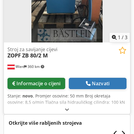
1
/
3
Stroj za savijanje cijevi
ZOPF
ZB 80/2 M
Wien
360 km
Informacije o cijeni
Nazvati
Stanje:
novo
, Promjer osovine: 50 mm Broj okretaja
osovine: 8,5 o/min Tlačna sila hidrauličkog cilindra: 100 kN
Promjer valjka: 162 mm Pogon: 1,5 kW Dimenzije D-Š-V:
1100x800x1500 mm Težina: 450 kg Oprema/pribor: - Dva
pogonska valjka - Ručno pomicanje - Dvije brzine - Položaj
Otkrijte više rabljenih strojeva
rada horizontalno i vertikalno - Ležajevi osovina s
konusnim valjkastim ležajevima - Upotreba zamjenjivih