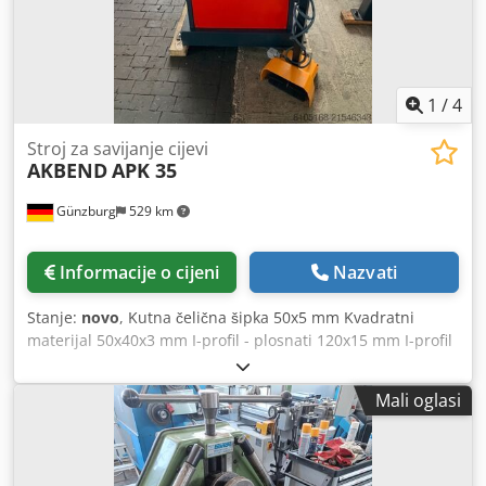
1
/
4
Stroj za savijanje cijevi
AKBEND
APK 35
Günzburg
529 km
Informacije o cijeni
Nazvati
Stanje:
novo
, Kutna čelična šipka 50x5 mm Kvadratni
materijal 50x40x3 mm I-profil - plosnati 120x15 mm I-profil
- uspravno 60x10 mm Okrugli materijal Ø 35 mm Promjer
cijevi Ø 70x2 mm Promjer valjka 155 mm Brzina savijanja
Mali oglasi
4,3 m/min Promjer vratila 50 mm Ukupna potrebna snaga
1,5 kW Težina 400 kg Dimenzije D x Š x V 830x730x1350
mm Oprema: - Kaljena specialna čelična vratila - Jedan set
kaljenih valjaka - Donji valjci su pogonjeni - Bočni