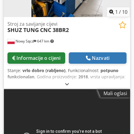
1
/
10
Stroj za savijanje cijevi
SHUZ TUNG
CNC 38BR2
Nowy Sącz
647 km
Informacije o cijeni
Nazvati
Stanje:
vrlo dobro (rabljeno)
, Funkcionalnost:
potpuno
funkcionalan
, Godina proizvodnje:
2018
, vrsta upravljanja:
CNC upravljanje
, stupanj automatizacije:
automatski
,
Maksimalna debljina stijenke cijevi:
2 mm
, CNC savijačica
Mali oglasi
za cijevi i profile SHUZ TUNG CNC38BR2 Za prodaju
nudimo potpuno automatsku, numerički upravljanu
savijačicu renomiranog tajvanskog proizvođača SHUZ
TUNG, model CNC38BR2. Stroj se odlikuje iznimnom
preciznošću, visokom produktivnošću i iznimno čvrstom
konstrukcijom. Zahvaljujući verziji BR2 (dvostupanjska
glava), uređaj omogućuje savijanje složenih dijelova s dva