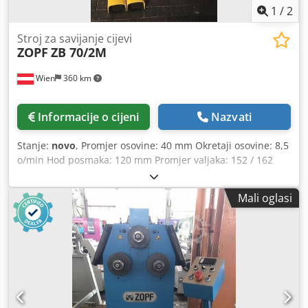
1
/
2
Stroj za savijanje cijevi
ZOPF
ZB 70/2M
Wien
360 km
Informacije o cijeni
Nazvati
Stanje:
novo
, Promjer osovine: 40 mm Okretaji osovine: 8,5
o/min Hod posmaka: 120 mm Promjer valjaka: 152 / 162
mm Snaga motora: 1,1 kW Priključna vrijednost: 400 V
Težina: 395 kg Dimenzije stroja: 900x600x1100 mm
Mali oglasi
Oprema/pribor: - Dva pogonska valjka - Ručno podešavanje
gornjeg valjka - Radni položaj horizontalno i vertikalno -
Ležaji osovina s konusnim valjkastim ležajevima Dsdpfxsy
H N I De Ap Askr - Korištenje izmjenjivih kliznih vodilica na
vodilici klizača - Standardni set valjaka uključen u
isporuku. Može se koristiti za savijanje različitih profila.