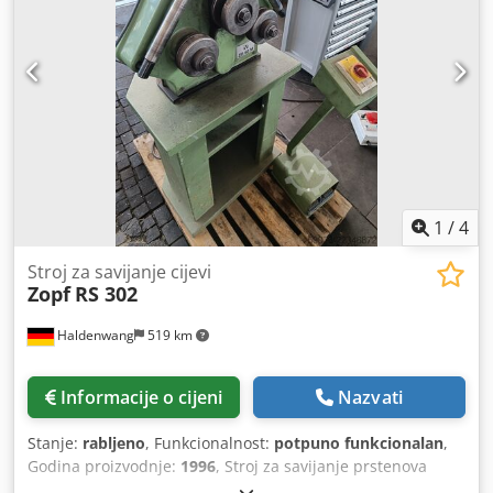
poravnavni valjci Dkedpfx Apsyvvnis Ajr - Nožna pedala -
Vodoravni i okomiti rad - CE znak/Izjava o sukladnosti -
Upute za uporabu na njemačkom jeziku
1
/
4
Stroj za savijanje cijevi
Zopf
RS 302
Haldenwang
519 km
Informacije o cijeni
Nazvati
Stanje:
rabljeno
, Funkcionalnost:
potpuno funkcionalan
,
Godina proizvodnje:
1996
, Stroj za savijanje prstenova
ZOPF, model RS 302 - pokreće ga motor - pogon s dva