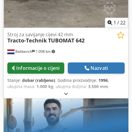
1
/
22
Stroj za savijanje cijevi 42 mm
Tracto-Technik
TUBOMAT 642
Babberich
1.008 km
Informacije o cijeni
Nazvati
Stanje:
dobar (rabljeno)
, Godina proizvodnje:
1996
,
ukupna masa:
1.000 kg
, ukupna duljina:
3.500 mm
,
ukupna širina:
1.000 mm
, ukupna visina:
1.200 mm
,
Proizvođač: Tracto Technik Tip: TUBOMAT Godina
proizvodnje: 1996 Stroj za savijanje cijevi s električnim
upravljanjem, predodabir kuta savijanja u 4 stupnja i
digitalni zaslon Hidraulični pogon za savijanje, upravljanje
pomoću ručnog ventila Hidraulični pogon za savijanje,
upravljanje pomoću ručnog ventila Prateći tip pritisnog