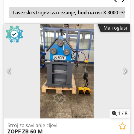
kliznih vodilica na vodilici kolica Djdpfx Ajy H N Hmop Aekr
i
- Nožna pedala - Standardni set valjaka
Laserski strojevi za rezanje, hod na osi X 3000–399
Mali oglasi
1
/
8
Stroj za savijanje cijevi
ZOPF
ZB 60 M