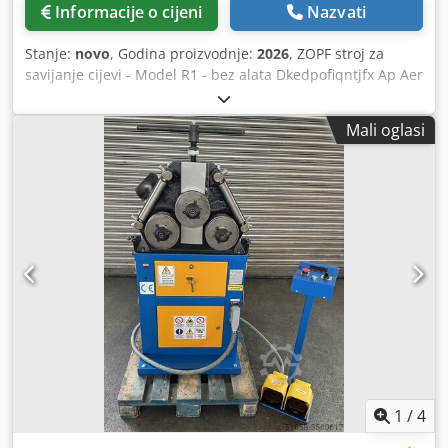
Informacije o cijeni
Nazvati
Stanje:
novo
, Godina proizvodnje:
2026
, ZOPF stroj za
savijanje cijevi - Model R1 - bez alata Dkedpofiqntjfx Ap Aer
- uključujući nožnu papučicu s kontrolom zaustavljanja u
nuždi - bez alata - Programabilna upravljačka jedinica -
Mali oglasi
100 programa po 9 zavoja - Prikaz i kontrola C osi - moguć
ručni i automatski način savijanja - Kut savijanja i opruga
se mogu programirati - brza izmjena alata metodom plug-
in - Skala za kontradržač u stolu - mobilni s paletnim
viličarom - Dimenzije 930x410x1000 mm - Težina 230 kg -
Motor 1,5 KW - 220 volti izmjenične struje - Radijus
savijanja od R55 - R340 mm - Izvedba savijanja cijevi Ø 5
mm do 50 mm - maks. kut savijanja 210°
1
/
4