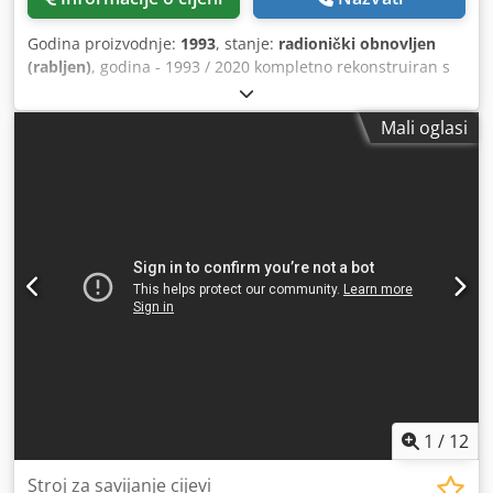
Godina proizvodnje:
1993
, stanje:
radionički obnovljen
(rabljen)
, godina - 1993 / 2020 kompletno rekonstruiran s
novim PLC Managementom promjer cijevi max. 100 mm
debljina stijenke - 10 mm duljina izvlačenja cijevi - 6000
Mali oglasi
/12000 mm Dksdpfxoiau Uuj Ap Ajr Savijanje cijevi s trnom
do 4 mm debljine stijenke cijevi i savijanje cijevi bez trna
od 5,0 - 10 mm debljine stijenke cijevi točnost kuta
savijanja ± 0,2 ° ukupna potrebna snaga - 50 kW težina
stroja ca. 6 t
1
/
12
Stroj za savijanje cijevi