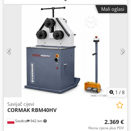
valjka - promjer valjka 30 mm - opremljen standardnim
Mali oglasi
valjcima - kapacitet savijanja do okrugle cijevi 48 x 3,2 mm
- za obradu punog materijala do 30 mm - težina približno
180 kg Dedpszl Ud Ejfx Ap Askr - motor 0,75 kW, 400 V, 50
Hz, 3 faze.
1
/
8
Savijač cijevi
CORMAK
RBM40HV
2.369 €
Siedlce
942 km
fiksna cijena plus PDV