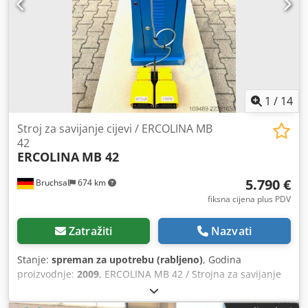
1
/
14
Stroj za savijanje cijevi / ERCOLINA MB
42
ERCOLINA
MB 42
5.790 €
Bruchsal
674 km
fiksna cijena plus PDV
Zatražiti
Nazvati
Stanje:
spreman za upotrebu (rabljeno)
, Godina
proizvodnje:
2009
, ERCOLINA MB 42 / Strojna za savijanje
cijevi bez trna -CE oznaka -Godina proizvodnje 2009. -
Kapacitet savijanja / čelična cijev 42,4 x 3 mm -Maks.