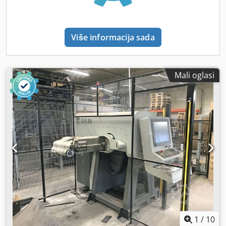
Više informacija sada
Mali oglasi
1
/
10