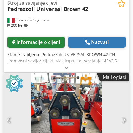
Stroj za savijanje cijevi
Pedrazzoli
Universal Brown 42
Concordia Sagittaria
200 km
Informacije o cijeni
Nazvati
Stanje:
rabljeno
, Pedrazzoli UNIVERSAL BROWN 42 CN
jednoosni savijač cijevi. Max kapacitet savijanja: 42×2,5
mm. Minimalni unutarnji radijus zakrivljenosti: 22 mm.
Maksimalni prosječni radijus savijanja pri radu s valjcima:
Mali oglasi
260 mm. Maksimalni kut savijanja: 185°. Maksimalna
duljina cijevi za savijanje: 3100 mm. Instalirana snaga: 5,5
kW. Dsdpfx Ajqgd Ekjp Askr Dimenzije: 4700x800x1300 mm.
Težina: 1100 kg.