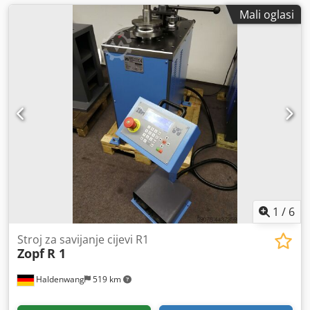
Mali oglasi
1
/
6
Stroj za savijanje cijevi R1
Zopf
R 1
Haldenwang
519 km