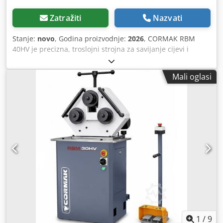
Zatražiti
Nazvati
Stanje:
novo
, Godina proizvodnje:
2026
, CORMAK RBM
40HV je precizna, troslojni strojna za savijanje cijevi i
profila bez korištenja mandrela, namijenjena za savijanje
čeličnih cijevi, pravokutnih profila i punih materijala.
Mali oglasi
Omogućuje rad u dvije ravnine – vertikalnoj i horizontalnoj
– što omogućuje fleksibilno prilagođavanje proizvodnim
uvjetima. Opremljena kaljenim valjcima i sustavom s
mjernom skalom za podešavanje pritiska gornjeg valjka,
osigurava visoku ponovljivost radijusa savijanja i otpornost
na habanje. Glavne prednosti stroja: * Stroj za savijanje
bez korištenja mandrela – omogućuje savijanje cijevi i
profila bez rizika od deformacije presjeka. * Rad u
vertikalnom ili horizontalnom položaju – mogućnost
prilagodbe tehnološkom rasporedu radne stanice. *
Mehanički pritisak gornjeg valjka s nonijusom – precizno
podešavanje radijusa savijanja. * Velika vlastita masa (485
kg) – osigurava visoku stabilnost i smanjenje vibracija
tijekom savijanja. * Brušeni i kaljeni upravljački valjci –
1
/
9