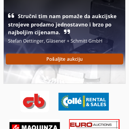
Ka 77
Stručni tim nam pomaže da aukcijske
Kontejneri Za
strojeve prodamo jednostavno i brzo po
Okvir Za
najboljim cijenama.
Stefan Oettinger, Gläsener + Schmitt GmbH
Okvir Za Prikaz
Okvir Za Sliku
Pošaljite aukciju
On 06 Utovarivačem
On 08 Utovarivačem
Proizvodi Od Tijesta
Rub Ljepilo Za
S Točke Gledišta Okvir
Separatora Za Sve