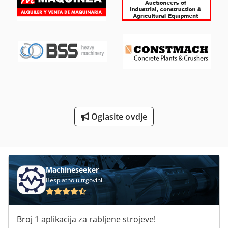
Stan Čelika Škare
Sustav Za Doziranje
Sustav Za Hranjenje
Tur 560
Vozeći Školski Pribor I Oprema
Oglasite ovdje
Škare Za
Machineseeker
Besplatno u trgovini
Broj 1 aplikacija za rabljene strojeve!