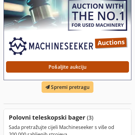
Pošaljite aukciju
Spremi pretragu
Polovni teleskopski bager
(3)
Sada pretražujte cijeli Machineseeker s više od
200.000 rabljenih strojeva.