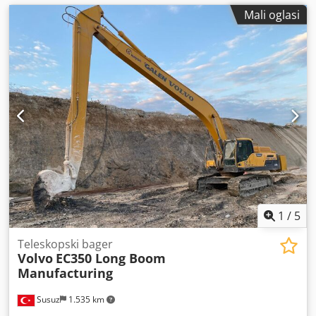
Mali oglasi
1
/
5
Teleskopski bager
Volvo
EC350 Long Boom
Manufacturing
Susuz
1.535 km