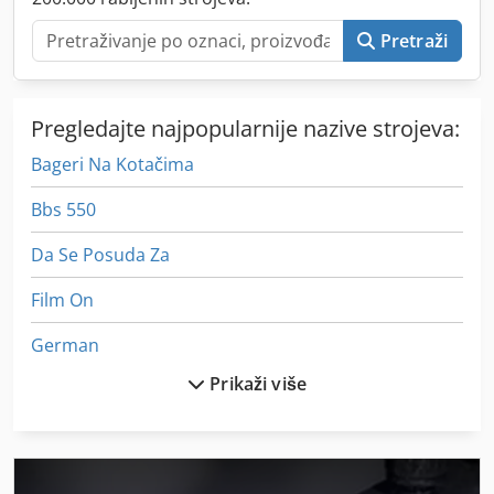
Pretraži
Pregledajte najpopularnije nazive strojeva:
Bageri Na Kotačima
Bbs 550
Da Se Posuda Za
Film On
German
Prikaži više
Idx 23
In-House Izložba
Iz Pijeska Pjeskarenje