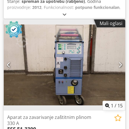
Stanje:
spreman za upotrebu (rabljeno)
, Godina
proizvodnje:
2012
, Funkcionalnost:
potpuno funkcionalan
,
Oprema:
Dostupna tipska pločica
, Godina proizvodnje
1994., modernizirana od strane proizvođača strojeva KUKA
Mali oglasi
2012. Postrojenje ima jedinicu za obrezivanje, probijač
rubova i jedinicu za transport cijevi za istovar zavarenih
komponenti. Možemo prilagoditi ovo postrojenje prema
željama kupca. Također je moguće izvršiti potpunu
modernizaciju. Dkodex I Efbspfx Adrsr Stroj je sastavljen i
može se demonstrirati. Možemo za vas izraditi i vaše
spojeve zavarivanjem trenjem, do 300 tona sile stiskanja.
Kontaktirajte nas!
1
/
15
Aparat za zavarivanje zaštitnim plinom
330 A
ESS
E1-3300