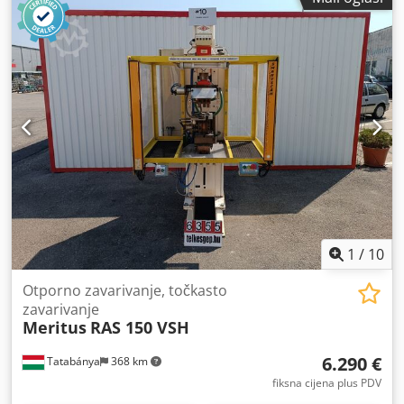
Ukupne dimenzije: 900 x 1370 x 2450 mm Električni podaci:
415 V; 150 kVA; 50 Hz Opremljen svjetlosnim vratima
Vodeno hlađenje alata
1
/
10
Otporno zavarivanje, točkasto
zavarivanje
Meritus
RAS 150 VSH
6.290 €
Tatabánya
368 km
fiksna cijena plus PDV