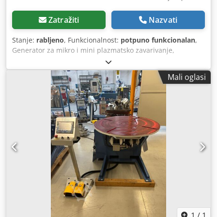
Zatražiti
Nazvati
Stanje:
rabljeno
, Funkcionalnost:
potpuno funkcionalan
,
Generator za mikro i mini plazmatsko zavarivanje,
kompletan s plamenikom i kablovima za napajanje.
Zavarivanje nehrđajućeg čelika, debljine od 0,5 do 1,00
Mali oglasi
mm. Dkedpfx Aozlud Eedrsr Napajanje 380-41,5 V (12 A).
Maksimalna struja zavarivanja 150 A, brzina od 5 do 10
mm/s.
1
/
1