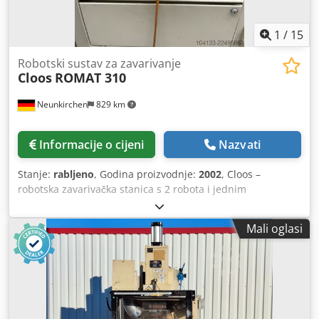
1
/
15
Robotski sustav za zavarivanje
Cloos
ROMAT 310
Neunkirchen
829 km
Informacije o cijeni
Nazvati
Stanje:
rabljeno
, Godina proizvodnje:
2002
, Cloos –
robotska zavarivačka stanica s 2 robota i jednim
rotirajućim pozicionerom za MIG zavarivanje s TEKA
sustavom za filtriranje dima. Tip robota: ROMAT 310 Broj
Mali oglasi
osi: 6 Nosivost: 10 kg Ponovljivost: ± 0,1 mm Radni prostor
(sferični): cca. Ø 4100 mm Upravljački sustav: ROTROL II
(ručna programerska jedinica je neispravna) Mehaničko
čišćenje zavarivačke glave: CMR Izvor struje za zavarivanje:
GLC 353 Quinto Profi Pogonski uređaj za žicu: CK 78 A/R
Sustav pogona žice: DUO – DRIVE Komplet priključnih