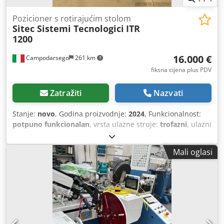
Pozicioner s rotirajućim stolom
Sitec Sistemi Tecnologici
ITR
1200
16.000 €
Campodarsego
261 km
fiksna cijena plus PDV
Zatražiti
Nazvati
Stanje:
novo
, Godina proizvodnje:
2024
, Funkcionalnost:
potpuno funkcionalan
, vrsta ulazne struje:
trofazni
, ulazni
napon:
400 V
, ukupna masa:
720 kg
, trajanje jamstva:
12
mjeseci
, struja zavarivanja (min.):
800 A
, ulazna
Mali oglasi
frekvencija:
50 Hz
, Oprema:
CE oznaka, Dostupna tipska
pločica, USB priključak, dokumentacija / priručnik
, SITEC
ITR1200 CN je rotirajuća platforma s mogućnošću nagiba i
numeričkim upravljanjem (CNC), dizajnirana za kružno
zavarivanje velikih komponenti. Zahvaljujući robusnoj
konstrukciji, bezbrišnom pogonu i potpuno
programabilnom upravljanju, osigurava visoku preciznost,