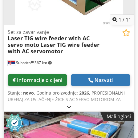
1
/
11
Set za zavarivanje
Laser TIG wire feeder with AC
servo moto
Laser TIG wire feeder
with AC servomotor
Subotica
367 km
Informacije o cijeni
Nazvati
Stanje:
novo
, Godina proizvodnje:
2026
, PROFESIONALNI
UREĐAJ ZA UVLAČENJE ŽICE S AC SERVO MOTOROM ZA
LASERSKO I TIG ZAVARIVANJE Citronix profesionalni uređaj
za uvlačenje žice sa servo tehnologijom koristi AC servo
Mali oglasi
motor za pogon, što omogućuje izuzetno precizno
doziranje žice čak i pri vrlo niskim brzinama. Također
omogućuje postavljanje duljine povlačenja žice u „mm“, a