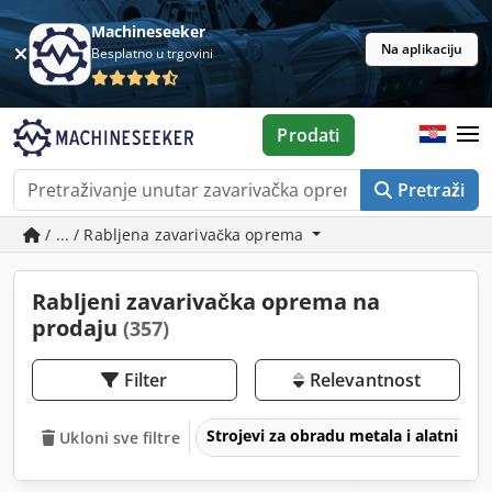
Machineseeker
Na aplikaciju
Besplatno u trgovini
Prodati
Pretraži
/ ... / Rabljena zavarivačka oprema
Rabljeni zavarivačka oprema na
prodaju
(357)
Filter
Relevantnost
Strojevi za obradu metala i alatni str
Ukloni sve filtre