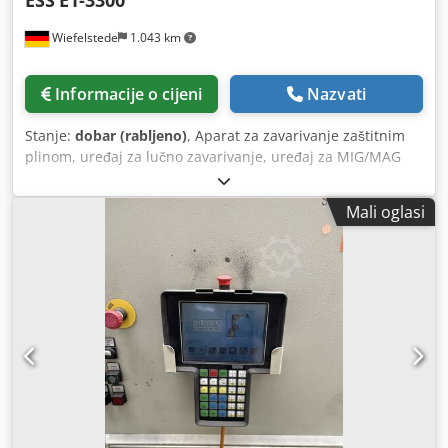
Wiefelstede
1.043 km
Informacije o cijeni
Nazvati
Stanje:
dobar (rabljeno)
, Aparat za zavarivanje zaštitnim
plinom, uređaj za lučno zavarivanje, uređaj za MIG/MAG
zavarivanje, uređaj za pulsno zavarivanje, inverter za
zavarivanje, uređaj za impulzno zavarivanje -Proizvođač:
Mali oglasi
Ess, aparat za zavarivanje zaštitnim plinom MIG-MAG -Tip:
E1-3300 -Maksimalna snaga zavarivanja: 330 A -Oprema:
vodeno hlađenje, daljinski upravljač -Dodatna oprema: set
crijeva, kabel za uzemljenje (vidi fotografije) -Dimenzije:
1020/520/V980 mm Dkedpfozrt E Usx Adrer -Težina: 116 kg