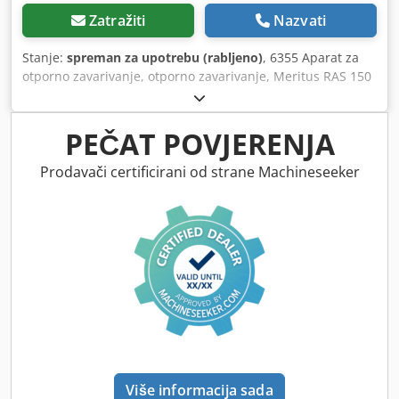
Zatražiti
Nazvati
Stanje:
spreman za upotrebu (rabljeno)
, 6355 Aparat za
otporno zavarivanje, otporno zavarivanje, Meritus RAS 150
VSH Aparat za otporno zavarivanje , Otporno zavarivanje ,
Meritus RAS 150 VSH, Rabljeni stroj Proizvođač: Meritus
Tip: RAS 150 VSH Ukupne dimenzije: 1000 x 1620 x 2100
PEČAT POVJERENJA
mm Težina: 840 kg Električni podaci: 415 V; 150 kVA ; 50 Hz
- opremljen fotoćelijom Dedpsu Nvh Ujfx Adrokr - alat
Prodavači certificirani od strane Machineseeker
vodeno hlađen
Više informacija sada