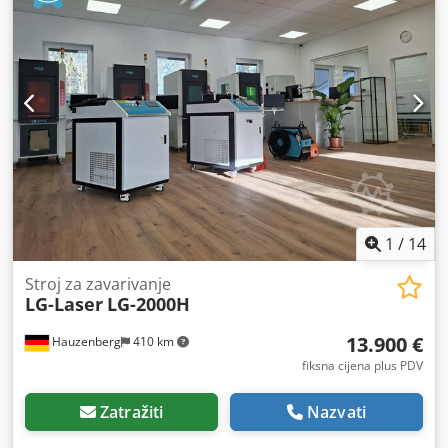
priprema prostora, pregled, izdavanje robe, logistika,
demontaža i temeljito čišćenje. Bez obzira jeste li nas
pronašli zbog regala za teške terete ili tražite pocinčane
regale za teške terete / skladišni sustav za teške terete –
jamčimo vam najbolje uvjete. Kontaktirajte nas za
neobvezujuću ponudu!
1
/
14
Stroj za zavarivanje
LG-Laser
LG-2000H
13.900 €
Hauzenberg
410 km
fiksna cijena plus PDV
Zatražiti
Nazvati