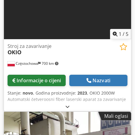
1
/
5
Stroj za zavarivanje
OKIO
Częstochowa
700 km
Informacije o cijeni
Nazvati
Stanje:
novo
, Godina proizvodnje:
2023
, OKIO 2000W
Automatski četveroosni fiber laserski aparat za zavarivanje
Snaga: 2 kW Zemlja porijekla: Kina Broj osi: 4 Radni hod na
X-osi: 500 mm Radni hod na Y-osi: 300 mm Radni hod na Z-
Mali oglasi
osi: 300 mm Dedpfx Aepq Nzaodrekr Dimenzije radnog
stola: 350 mm × 450 mm Brzina pomaka: Y-os: 10 m/min X-
os: 10 m/min Z-os: 5 m/min Preciznost pozicioniranja: