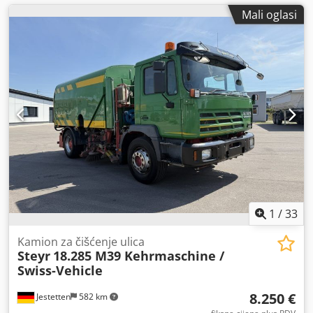
Mali oglasi
1
/
33
Kamion za čišćenje ulica
Steyr
18.285 M39 Kehrmaschine /
Swiss-Vehicle
8.250 €
Jestetten
582 km