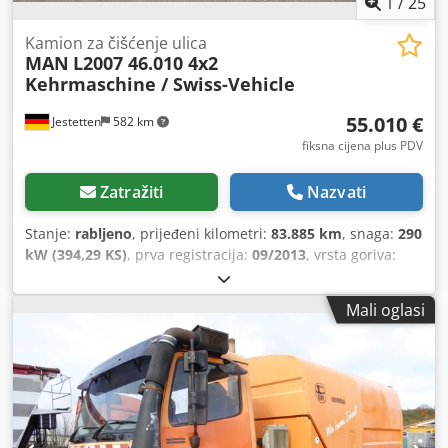
1
/
25
Kamion za čišćenje ulica
MAN
L2007 46.010 4x2
Kehrmaschine / Swiss-Vehicle
55.010 €
Jestetten
582 km
fiksna cijena plus PDV
Zatražiti
Nazvati
Stanje:
rabljeno
, prijeđeni kilometri:
83.885 km
, snaga:
290
kW (394,29 KS)
, prva registracija:
09/2013
, vrsta goriva:
dizel
, masa praznog vozila:
18.000 kg
, dimenzija gume:
295
/ 80 R 22.5 / 8mm
, konfiguracija osovina:
4x2
,
Mali oglasi
međuosovinski razmak:
4.000 mm
, sljedeći pregled (TÜV):
03/2024
, vozačeva kabina:
dnevna kabina
, vrsta prijenosa:
mehanički
, emisijska klasa:
Euro 5
, ovjes:
čelik-zrak
, broj
sjedala:
2
, ukupna duljina:
7.000 mm
, ukupna širina:
25.500 mm
, ukupna visina:
29.000 mm
, veličina prednje
gume:
295 / 80 R 22.5 / 8mm
, radna masa:
18.000 kg
,
Oprema:
klima uređaj
,