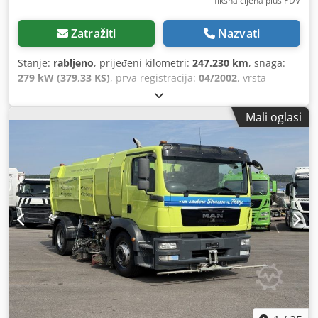
fiksna cijena plus PDV
Zatražiti
Nazvati
Stanje:
rabljeno
, prijeđeni kilometri:
247.230 km
, snaga:
279 kW (379,33 KS)
, prva registracija:
04/2002
, vrsta
goriva:
dizel
, masa praznog vozila:
18.000 kg
, dimenzija
gume:
315/80 R 22.5/10mm
, konfiguracija osovina:
4x2
,
Mali oglasi
međuosovinski razmak:
3.900 mm
, sljedeći pregled (TÜV):
03/2025
, vozačeva kabina:
dnevna kabina
, vrsta prijenosa:
mehanički
, emisijska klasa:
Euro 3
, ovjes:
čelik-zrak
, broj
sjedala:
2
, ukupna duljina:
7.200 mm
, ukupna širina:
25.500 mm
, ukupna visina:
33.000 mm
, veličina prednje
gume:
315/80 R 22.5/10mm
, radna masa:
18.000 kg
,