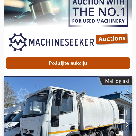
kočenje motorom
, boja:
narančasta
, vozačeva kabina:
dnevna kabina
, vrsta prijenosa:
mehanički
, emisijska
klasa:
euro2
, ovjes:
čelik
, Oprema:
ABS, blokada
diferencijala, hidraulika
,
Pošaljite aukciju
Mali oglasi