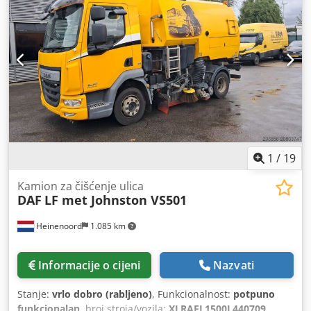
h
, Oprema:
ABS, AdBlue, EBS (Elektronički kočni sustav),
Tahograf, blokada diferencijala, klima uređaj, kompresor,
računalo na vozilu, središnje zaključavanje
,
1
/
19
Kamion za čišćenje ulica
DAF
LF met Johnston VS501
Heinenoord
1.085 km
Informacije o cijeni
Nazvati
Stanje:
vrlo dobro (rabljeno)
, Funkcionalnost:
potpuno
funkcionalan
, broj stroja/vozila:
XLRAEL1500L440709
,