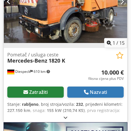
1
/
15
Pometač / usluga ceste
Mercedes-Benz
1820 K
10.000 €
Diespeck
610 km
fiksna cijena plus PDV
Zatražiti
Nazvati
Stanje:
rabljeno
, broj stroja/vozila:
232
, prijeđeni kilometri:
227.150 km
, snaga:
155 kW (210,74 KS)
, prva registracija:
03/1996
, vrsta goriva:
dizel
, ukupna masa:
18.000 kg
,
dimenzija gume:
295/80 r 22,5
, konfiguracija osovina:
2
osovine
, međuosovinski razmak:
3.600 mm
, kočnice: