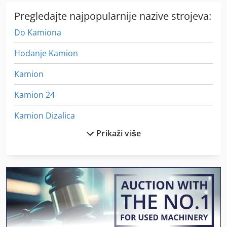
Pregledajte najpopularnije nazive strojeva:
Do Kamiona
Hodanje Kamion
Kamion
Kamion 24
Kamion Dizalica
Prikaži više
Kamion Guma Mjenjač
Kamion Hladnjača
Kamion Prijenos Dizalice
Kamion Razmjera
Kamion Sa Kranom