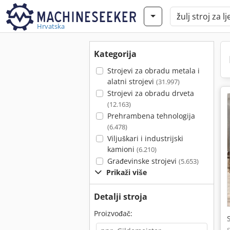
Hrvatska
Kategorija
Strojevi za obradu metala i
alatni strojevi
(31.997)
Strojevi za obradu drveta
(12.163)
Prehrambena tehnologija
(6.478)
Viljuškari i industrijski
kamioni
(6.210)
Građevinske strojevi
(5.653)
Prikaži više
Detalji stroja
Proizvođač: