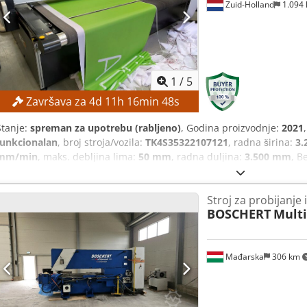
Zuid-Holland
1.094
V): približno 3.000 × 1.700 × 2.580 mm Težina stroja: približno 2.550
1
/
5
Završava za
4
d
11
h
16
min
47
s
Stanje:
spreman za upotrebu (rabljeno)
, Godina proizvodnje:
2021
funkcionalan
, broj stroja/vozila:
TK4S35322107121
, radna širina:
3.
mm/min
, maks. debljina lima:
50 mm
, radna duljina:
3.500 mm
, B
prodaja po najvišoj ponudi! TEHNIČKE KARAKTERISTIKE Prikladni mater
pjenaste ploče, folije, materijal za etikete, tekstili, saćaste ploče i
Stroj za probijanje 
primjena: rezanje tekstila. Radno područje: 3.500 x 3.200 mm. Mak
BOSCHERT
Mult
Maksimalna radna brzina: 1.500 mm/s. Dodpfxezpxg Ee Abxjck TEH
rastavljen. Nazivni napon: 380 V. Frekvencija mreže: 50/60 Hz. Naz
Vakuumska radna površina. - Rotacijski alat s pogonom. - Nož za reza
Mađarska
306 km
kamera. - Transportni sustav. - Uređaj za utovar rola. - Radna stani