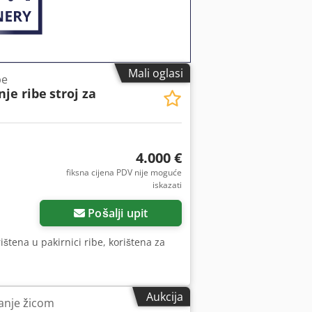
Mali oglasi
be
nje ribe
stroj za
4.000 €
fiksna cijena PDV nije moguće
iskazati
Pošalji upit
ištena u pakirnici ribe, korištena za
Aukcija
ranje žicom