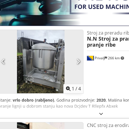
Stroj za preradu ri
N.N Stroj za pra
pranje ribe
Privalj
266 km
1
/
4
Stanje:
vrlo dobro (rabljeno)
, Godina proizvodnje:
2020
, Mašina kor
pranje lignji u dobrom stanju kao nova Dcjdev T Rllepfx Abxek
CNC stroj za erodi