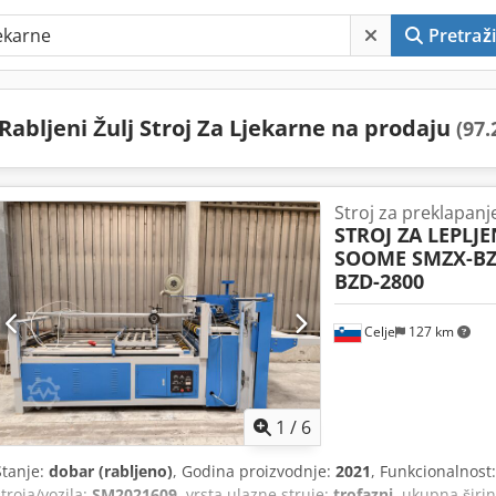
Pretraži
Rabljeni Žulj Stroj Za Ljekarne na prodaju
(97.
Stroj za preklapanje 
STROJ ZA LEPLJE
SOOME SMZX-B
BZD-2800
Celje
127 km
1
/
6
Stanje:
dobar (rabljeno)
, Godina proizvodnje:
2021
, Funkcionalnost
stroja/vozila:
SM2021609
, vrsta ulazne struje:
trofazni
, ukupna širi