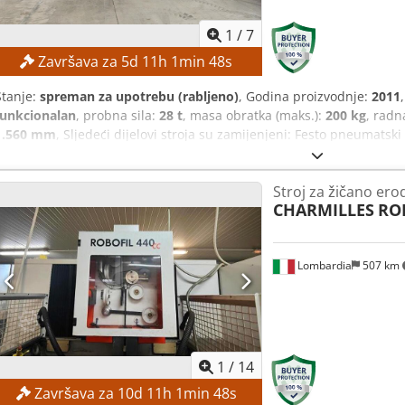
1
/
7
Završava za
5
d
11
h
1
min
47
s
Stanje:
spreman za upotrebu (rabljeno)
, Godina proizvodnje:
2011
funkcionalan
, probna sila:
28 t
, masa obratka (maks.):
200 kg
, radn
1.560 mm
, Sljedeći dijelovi stroja su zamijenjeni: Festo pneumatsk
sustav Zamjena ležajeva Y-osi TEHNIČKE KARAKTERISTIKE Radna pov
pomoću ponovnog pozicioniranja: maks. 9.999 mm Hidraulična sila 
Stroj za žičano ero
obratka: maks. 200 kg Brzina pozicioniranja X-osi: maks. 60 m/min B
CHARMILLES
ROB
m/min Istodobna brzina pozicioniranja X- i Y-osi: maks. 85 m/min 
hidraulikom: maks. 250 hodova/min Broj hodova s brzim hidraulič
Napomena: Stroj je već rastavljen. Dcedpfezl Sraex Abxsk
Lombardia
507 km
1
/
14
Završava za
10
d
11
h
1
min
47
s