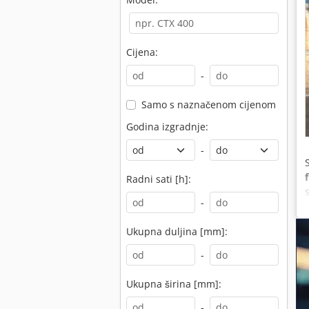
Cijena:
-
Samo s naznačenom cijenom
Godina izgradnje:
-
Radni sati [h]:
-
Ukupna duljina [mm]:
-
Ukupna širina [mm]:
-