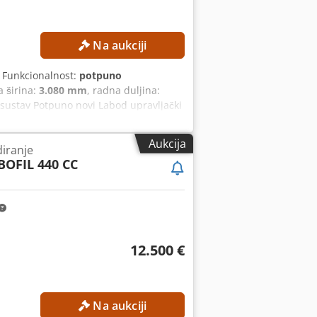
Na aukciji
, Funkcionalnost:
potpuno
a širina:
3.080 mm
, radna duljina:
i sustav Potpuno novi Labod upravljački
ršina: 1.560 × 3.080 mm Duljina lima
probijanja: maks. 280 kN Težina
Aukcija
diranje
rzina pozicioniranja Y-osi: maks. 60
OFIL 440 CC
Broj hodova sa standardnom
kim sustavom: maks. 800 hodova/min
12.500 €
Na aukciji