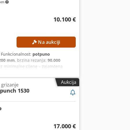
 km
 kg
10.100 €
Na aukciji
, Funkcionalnost:
potpuno
200 mm
, brzina rezanja:
90.000
ez minimalne cijene – zajamčena
ijali: valoviti karton, karton,
 drugi nemetalni materijali. Dosadašnja
Aukcija
i grizanje
simalna debljina materijala: 50 mm.
ipunch 1530
NIČKI PODACI O STROJU Stanje:
ivna snaga: 24,38 kW. OPREMA -
nje. - Alat s iglicama. - Sustav
ca s računalom i softverom.
17.000 €