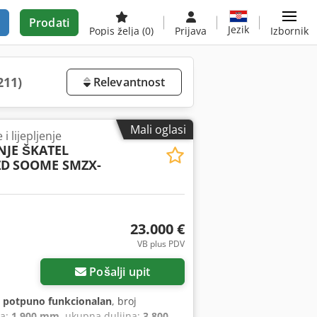
Prodati
Jezik
Popis želja
(0)
Prijava
Izbornik
211)
Relevantnost
Mali oglasi
i lijepljenje
NJE ŠKATEL
ZD
SOOME SMZX-
23.000 €
VB plus PDV
Pošalji upit
:
potpuno funkcionalan
, broj
na:
1.900 mm
, ukupna duljina:
3.800