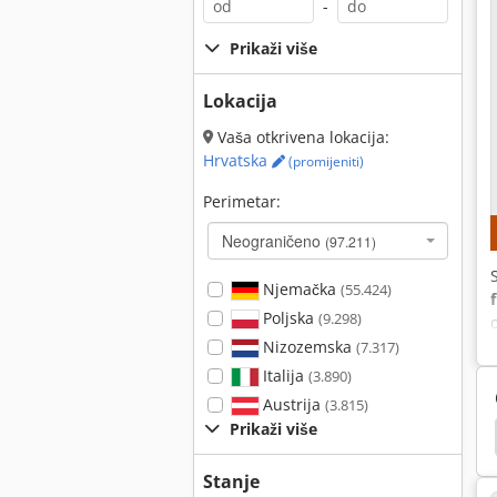
-
Prikaži više
Lokacija
Vaša otkrivena lokacija:
Hrvatska
(promijeniti)
Perimetar:
Neograničeno
(97.211)
Njemačka
(55.424)
Poljska
(9.298)
Nizozemska
(7.317)
Italija
(3.890)
Austrija
(3.815)
Prikaži više
Engel Duo 600
Stork
Engel
Engel Es
Stanje