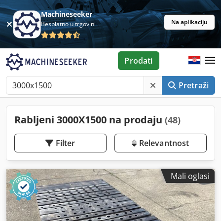
Machineseeker
Na aplikaciju
Besplatno u trgovini
Prodati
Pretraži
Rabljeni 3000X1500 na prodaju
(48)
Filter
Relevantnost
Mali oglasi