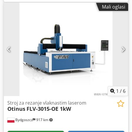
proizvoda: Profesionalni stol 750 dimenzija 3000x1500x100
Mali oglasi
mm ima raspored rupa u mreži od 50 mm na površini stola
te paralelni raspored rupa u mreži od 25 mm na bočnim
stranama. Promjer otvora iznosi 16 mm, dok je debljina
materijala stola cca. 11,5-13 mm. Gornja ploča stola
izrađena je od potpuno kaljenog alatnog čelika. Manje
opterećeni bočni dijelovi izrađeni su zbog troškovne
učinkovitosti od čelika S355J2+N. Crte rastera na svakih 50
mm olakšavaju montažu vašeg pribora. Cjdpfexab D Uex
Ad Neha Svi zavarivački stolovi standardno su opremljeni
skalom. Plazma-nitrirana izvedba: - Zaštita od hrđe /
ogrebotina / prianjanja zavarivačkih kapljica - Otporan na
koroziju / povećana nosivost Oprema: - Raspored rupa 16
mm / dimenzije 3000 x 1500 x 100 mm - Plazma-nitrirana
Professional 750 izvedba sa skalom - Uključenih 8x
1
/
6
osnovnih nogu
Stroj za rezanje vlaknastim laserom
Otinus
FLV-3015-OE 1kW
Bydgoszcz
917 km