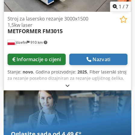
1
/
7
Stroj za lasersko rezanje 3000x1500
1,5kw laser
METFORMER
FM3015
Józefin
910 km
Informacije o cijeni
Nazvati
Stanje:
novo
, Godina proizvodnje:
2025
, Fiber laserski stroj
za rezanje posebno dizajniran za rezanje ugljičnog čelika,
nehrđajućeg čelika, pocinčanog čelika, elektrolitički
pocinčanog čeličnog lima, silikonskog čelika, aluminija,
mesinga i bakra i drugih vrsta limova (debljina rezanja i
materijal ovise o izvoru fiber lasera. Tehnička specifikacija
Radna površina 3000*1500mm Točnost položaja 0,03
mm/m Ponovljiva točnost pozicioniranja 0,02 mm/m
Maksimalna brzina kretanja 140 m/min Maksimalno
ubrzanje 1.4G Sustav upravljanja CYPCUT Popis
Oglasite sada od 4,49 €
*