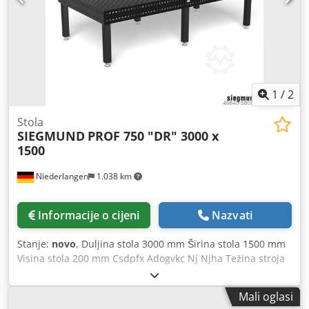
1
/
2
Stola
SIEGMUND
PROF 750 "DR" 3000 x
1500
Niederlangen
1.038 km
Informacije o cijeni
Nazvati
Stanje:
novo
, Duljina stola 3000 mm Širina stola 1500 mm
Visina stola 200 mm Csdpfx Adogvkc Nj Njha Težina stroja
cca 1,6 t Profesionalni stol 750 3000x1500x200 mm,
plazmanitiran, ima dijagonalni raspored rupa na površini
Mali oglasi
stola i paralelni raspored rupa na bočnim stranama u