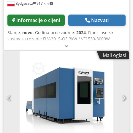
(pon-pet) – paket od 8 sati koji se može iskoristiti unutar 12
Bydgoszcz
917 km
transportnim kuglicama ugrađenim u ploču stola kako bi se
mjeseci. Pristup online tečajevima Otinus akademije -
osiguralo klizanje tijekom utovara. Uzimanje malih gotovih
LibreCad - Pristup unutar 12 mjeseci Osim toga, dobit ćete
dijelova također je puno lakše zahvaljujući kolicima koja se
- CAD paket za crtanje
Informacije o cijeni
Nazvati
nalaze ispod stroja, a koja se izvlače pomoću praktične
ručke. RayTools rezna glava s autofokusom Otinus Protect
Stanje:
novo
, Godina proizvodnje:
2024
, Fiber laserski
(opcionalno*) Ovaj proizvod nudi individualnu zaštitu za
sustav za rezanje FLV-3015-OE 3kW / VF1530-3000W
vaš laserski izvor. Ovom uslugom možete osigurati
Tehnički parametri - Maksimalna veličina lista: 3000 x 1500
kontinuitet rada u Vašoj tvrtki. Osiguravamo vaše
mm - Točnost pozicioniranja osi X i Y: ±0,05 mm/m -
poslovanje kako biste svoje narudžbe mogli izvršiti na
Mali oglasi
Ponovljiva točnost pozicioniranja X i Y osi: ±0,03 mm -
vrijeme. Codpfx Ajphmxred Neha stabilizator napona
Maksimalna brzina: 60000 mm/min - Maksimalno
(opcija*) upravljačka ploča Računalo pokreće Windows 10 i
ubrzanje: 0,7 G - Maksimalna nosivost: 1200 kg - Snaga: 3,0
softver za uređivanje CypCut sa značajkama kao što su:
kW - Potrošnja energije: 24,0 kW - Izvorna marka:
dizajn, uvoz i izvoz datoteka, optimizacija rada. Svi
Odaberite između Raycus ili MAX Photonics - Priključak za
instalirani programi imaju doživotne licence. Stroj je
napajanje: ~3x400 V 50 Hz - Klasa zaštite: IP54 debljina
opremljen bežičnim upravljačem. Stručna podrška
rezanja - Ugljični čelik: preporučena debljina 20,0 mm,
Brinemo se da ostanemo u stalnom kontaktu s našim
maksimalna debljina 22,0 mm - Nehrđajući čelik:
kupcima. Zato nudimo paket stručne podrške Otinus
preporučena debljina 8,0 mm, maksimalna debljina 10,0
tehničara po satu kada kupite stroj. Otinus Academy
mm - Aluminij: preporučena debljina 6,0 mm, maksimalna
softver za učenje Kupnjom ovog stroja dobivate godinu
debljina 8,0 mm - Mesing: preporučena debljina 5,0 mm,
dana pristupa online tečajevima koji će vam pomoći da bez
maksimalna debljina 6,0 mm konstrukcija Stroj je vrlo
napora zaposlite novog zaposlenika ili obnovite znanje s
stabilan zahvaljujući svojoj zavarenoj konstrukciji. Japanski