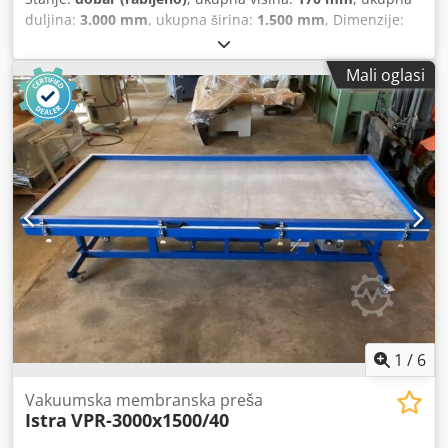
duljina:
3.000 mm
, ukupna širina:
1.500 mm
, Dimenzije:
3000x1500x170mm Chodsth Smbspfx Ad Noa
Mali oglasi
1
/
6
Vakuumska membranska preša
Istra
VPR-3000x1500/40