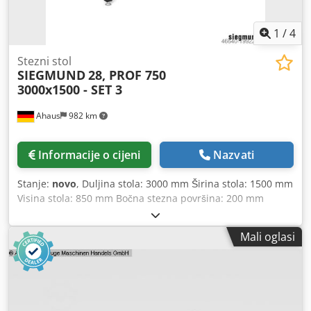
- Plazma-nitritirana izvedba sa skalom - Uključeno 6
Stručni savjet - Telefonom: od 7:30 do 21:00 (pon-sub) –
osnovnih nogu
paket od 8 sati vrijedi unutar 12 mjeseci. - Online: od 7:30
1
/
4
do 14:30 (pon-pet) – paket od 8 sati vrijedi unutar 12
mjeseci. Pristup online tečajevima učenja - LibreCad - 12-
Stezni stol
mjesečni pristup Osim toga, dobit ćete - CAD paket za
SIEGMUND
28, PROF 750
crtanje
3000x1500 - SET 3
Ahaus
982 km
Informacije o cijeni
Nazvati
Stanje:
novo
, Duljina stola: 3000 mm Širina stola: 1500 mm
Visina stola: 850 mm Bočna stezna površina: 200 mm
(visina) Težina: 1518 kg SIEGMUND ovlašteni distributer –
svi proizvodi dostupni! Opis proizvoda: - visokokvalitetni
Mali oglasi
čelik S355J2+N s plazma nitriranjem - debljina materijala
cca 24,5 – 27 mm - promjer provrta Ø 28 mm - raster rupa
na radnoj površini 100x100 mm - zaobljeni uglovi, rubovi i
otvori - visina bočnog ruba 200 mm - razmak rupa na
bočnom rubu 50 mm - uključena skala na površini -