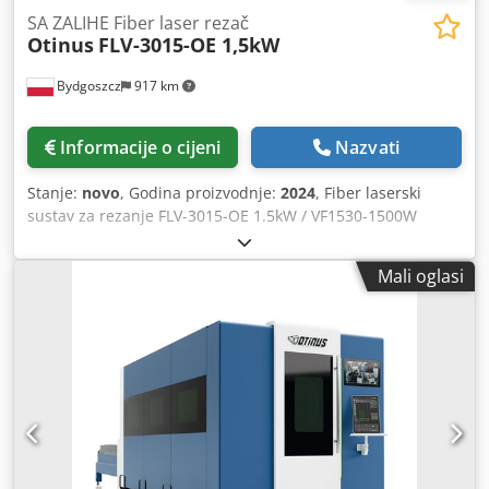
SA ZALIHE Fiber laser rezač
Otinus
FLV-3015-OE 1,5kW
Bydgoszcz
917 km
Informacije o cijeni
Nazvati
Stanje:
novo
, Godina proizvodnje:
2024
, Fiber laserski
sustav za rezanje FLV-3015-OE 1.5kW / VF1530-1500W
Tehnički parametri - Maksimalna veličina lista: 3000 x 1500
mm - Točnost pozicioniranja osi X i Y: ±0,05 mm/m -
Mali oglasi
Ponovljiva točnost pozicioniranja osi X i Y: ±0,03 mm -
Maksimalna brzina: 40000 mm/min - Maksimalno
ubrzanje: 0,5 G - Maksimalna nosivost: 1200 kg - Snaga: 1,5
kW - Potrošnja energije: 12,0 kW - Izvorna marka: MAX
Photonics - Priključak za napajanje: ~3x400 V 50 Hz - Klasa
zaštite: IP54 - Duljina: 4500 mm - Širina: 2300 mm - Visina:
1920 mm debljina rezanja - Ugljični čelik: preporučena
debljina 12,0 mm, maksimalna debljina 16,0 mm -
Nehrđajući čelik: preporučena debljina 5,0 mm,