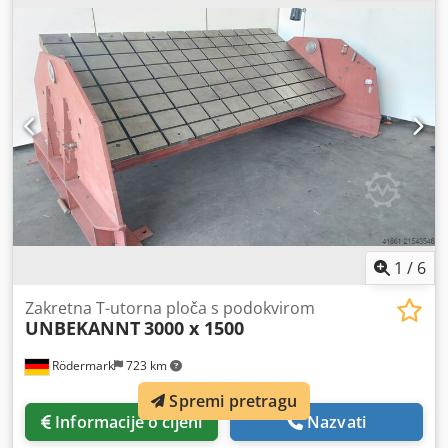
rasteru od 50 mm. Otvor rupe iznosi 28 mm. Stol ima
debljinu materijala cca 24,5–27 mm i izrađen je od
visokokvalitetnog čelika S355J2+N. Linije rastera na
međusobnom razmaku od 100 mm olakšavaju postavljanje
vašeg uređaja. Stolovi za zavarivanje standardno su
opremljeni skalom. Uključuje 6x osnovne noge 650, art. br.
280858.X.
1
/
6
Zakretna T-utorna ploča s podokvirom
UNBEKANNT
3000 x 1500
Rödermark
723 km
Spremi pretragu
Informacije o cijeni
Nazvati