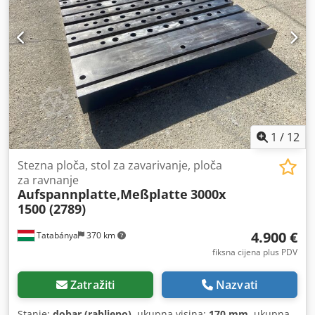
1
/
12
Stezna ploča, stol za zavarivanje, ploča
za ravnanje
Aufspannplatte,Meßplatte
3000x
1500 (2789)
4.900 €
Tatabánya
370 km
fiksna cijena plus PDV
Zatražiti
Nazvati
Stanje:
dobar (rabljeno)
, ukupna visina:
170 mm
, ukupna