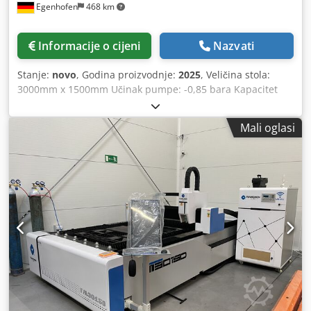
Egenhofen
468 km
Informacije o cijeni
Nazvati
Stanje:
novo
, Godina proizvodnje:
2025
, Veličina stola:
3000mm x 1500mm Učinak pumpe: -0,85 bara Kapacitet
vakuum pumpe: 40 m³/h Vakuum pumpa: Becker Razina
zvuka: manje od 70db Cedpfx Aeipv Nrjd Njha spremnik:
Mali oglasi
100l Duljina stroja: 3100 mm Širina stroja: 1650 mm Širina
stroja sklopljena: 850 mm Težina: 425 kg