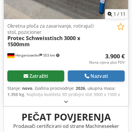
1
/
11
Okretna ploča za zavarivanje, rotirajući
stol, pozicioner
Protec Schweisstisch
3000 x
1500mm
3.900 €
Hergensweiler
503 km
fiksna cijena plus PDV
Zatražiti
Nazvati
Stanje:
novo
, Godina proizvodnje:
2026
, ukupna masa:
1.350 kg
, Najbolja kvaliteta 3D probijni stol 3000 x 1500 x
200 mm, raster 100 mm, debljina ploče 22 mm, promjer
rupa 28 mm, Osovina obrađena, vrlo masivno, težina cca.
950 kg S postoljem stola, 6 puta podesivo Cijena bez
PEČAT POVJERENJA
dodatne opreme, nadoplata 500 € Chjdpfx Ajx Nihiod Nea
Upakirano u drveni sanduk, upit za dostavu
Prodavači certificirani od strane Machineseeker