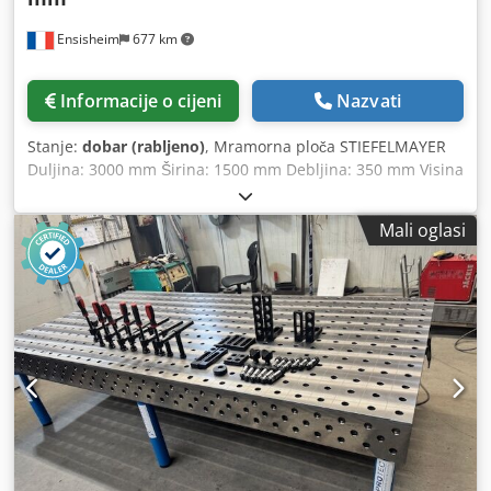
Ensisheim
677 km
Informacije o cijeni
Nazvati
Stanje:
dobar (rabljeno)
, Mramorna ploča STIEFELMAYER
Duljina: 3000 mm Širina: 1500 mm Debljina: 350 mm Visina
na nogama: 600 mm Codpezmw H Eefx Ad Njha Broj nogu:
6 Težina: cca 4 t Korištena kao mramorna ploča za
Mali oglasi
koordinatno mjerenje. Dostupne su 2 iste mramorne ploče.