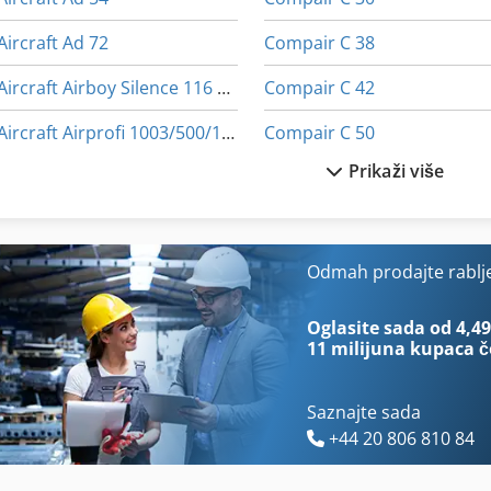
Aircraft Ad 72
Compair C 38
Aircraft Airboy Silence 116 Of E
Compair C 42
Aircraft Airprofi 1003/500/10 H
Compair C 50
Prikaži više
Aircraft Airprofi 1003/500/10 H Silent
Compair Dlt 0404
Aircraft Kompresor
Compair L 22
Alup Hl
Ingersoll Rand P 185
Odmah prodajte rablj
Compair 6000
Kaeser M 13
Oglasite sada od 4,49
11 milijuna kupaca
č
Saznajte sada
+44 20 806 810 84