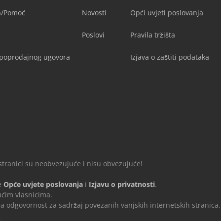
ja/Pomoć
Novosti
Opći uvjeti poslovanja
Poslovi
Pravila tržišta
upoprodajnog ugovora
Izjava o zaštiti podataka
 stranici su neobvezujuće i nisu obvezujuće!
e
Opće uvjete poslovanja
i
Izjavu o privatnosti
.
ćim vlasnicima.
dgovornost za sadržaj povezanih vanjskih internetskih stranica.