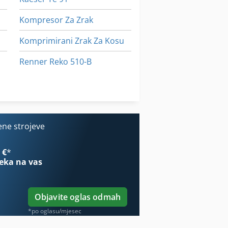
Kompresor Za Zrak
Komprimirani Zrak Za Kosu
Renner Reko 510-B
Renner Rs 22
Sullair 185
ene strojeve
 €
*
eka na vas
Objavite oglas odmah
*po oglasu/mjesec