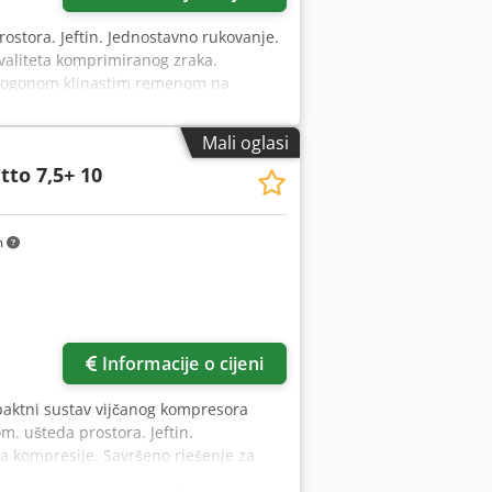
stora. Jeftin. Jednostavno rukovanje.
 kvaliteta komprimiranog zraka.
s pogonom klinastim remenom na
čem, integriranim ciklonskim
rolom C55 Chsdpfxeixt H Nj Abtoa
Mali oglasi
n uljem Hlađenje: zračno Pogon:
tto 7,5+ 10
a: Aircontrol 5.0 Rashladni sušač:
i separator Kontejner: ležeći, lakiran,
 9,5 bara = 1,06 m³/min Radni tlak min
m
 opterećenje 10,2 kW nazivna snaga
0 x 662 x 1531 mm Težina: 310 kg Izlaz
k: 270 lt
Informacije o cijeni
aktni sustav vijčanog kompresora
. ušteda prostora. Jeftin.
aza kompresije. Savršeno rješenje za
aka. Priključena rashladna sušilica.