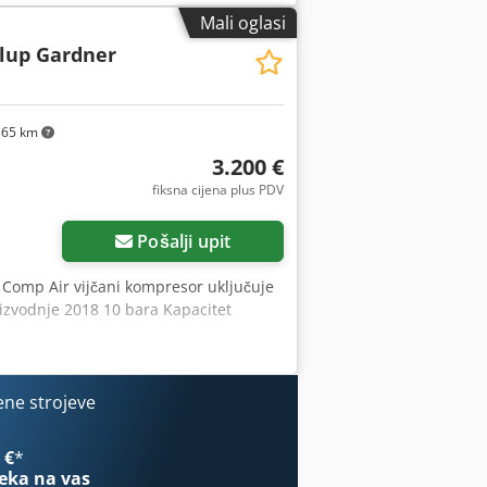
ljem Hlađenje: Zračno hlađen,
Mali oglasi
gon Upravljanje: Upravljanje fiksnom
lup Gardner
Priključen, rashladno sredstvo R513A
Tlak: 10 bara Količina isporuke: 780
ije D x Š x V = 1500 x 1350 x 600 mm
65 km
3.200 €
fiksna cijena plus PDV
Pošalji upit
, Comp Air vijčani kompresor uključuje
izvodnje 2018 10 bara Kapacitet
ene strojeve
 €
*
eka na vas