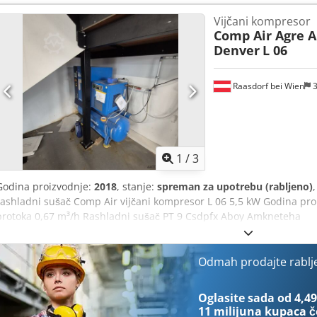
Detalji opreme: Koncept kompresije: Vijčani kompresor podmazan u
Vijčani kompresor
učinkovit sustav hlađenja Pogon: Učinkoviti IE3 motor, remenski po
Comp Air Agre A
brzinom: Infologic² Osnovna upravljačka jedinica Rashladni sušač: 
Denver
L 06
Spremnik: 270 lt Bojano horizontalno 11 bara Snaga motora: 5, 5 kW 
lt./min uključujući vremenski kontrolirani odvod kondenzata Dimenz
Codpfjhun Tzox Abtoha
Raasdorf bei Wien
3
1
/
3
Godina proizvodnje:
2018
, stanje:
spreman za upotrebu (rabljeno)
rashladni sušač Comp Air vijčani kompresor L 06 5,5 kW Godina pro
protoka 0,67 m³/h Rashladni sušač PT 9 Csdpfx Aboy Amkneteha
Odmah prodajte rablj
Oglasite sada od 4,49
11 milijuna kupaca
č