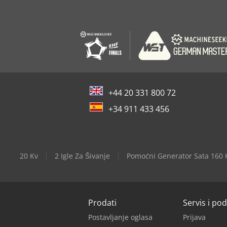
+44 20 331 800 72
+34 911 433 456
20 Kv
2 Igle Za Šivanje
Pomoćni Generator Sata 160 
Prodati
Servis i po
Postavljanje oglasa
Prijava