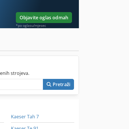
Objavite oglas odmah
*po oglasu/mjesec
enih strojeva.
Pretraži
Kaeser Tah 7
Kaeser Te 91