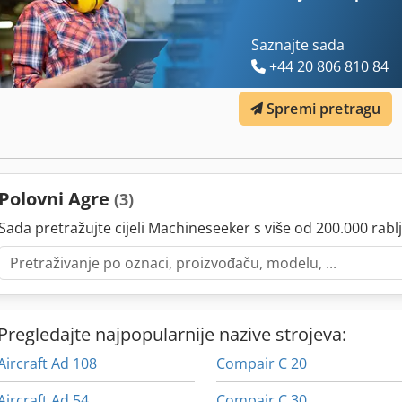
Saznajte sada
+44 20 806 810 84
Spremi pretragu
Polovni Agre
(3)
Sada pretražujte cijeli Machineseeker s više od 200.000 rablj
Pregledajte najpopularnije nazive strojeva:
Aircraft Ad 108
Compair C 20
Aircraft Ad 54
Compair C 30