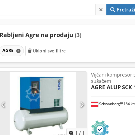
Pretraži
Rabljeni Agre na prodaju
(3)
AGRE
Ukloni sve filtre
Vijčani kompresor 
sušačem
AGRE ALUP
SCK 
Schwanberg
184 k
Zatražite 
1
/
1