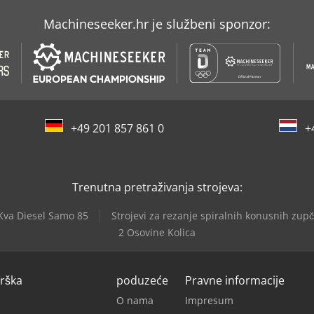
Machineseeker.hr je službeni sponzor:
+49 201 857 861 0
+
Trenutna pretraživanja strojeva:
Kva Diesel Samo 85
Strojevi za rezanje spiralnih konusnih zup
2 Osovine Kolica
drška
poduzeće
Pravne informacije
O nama
Impresum