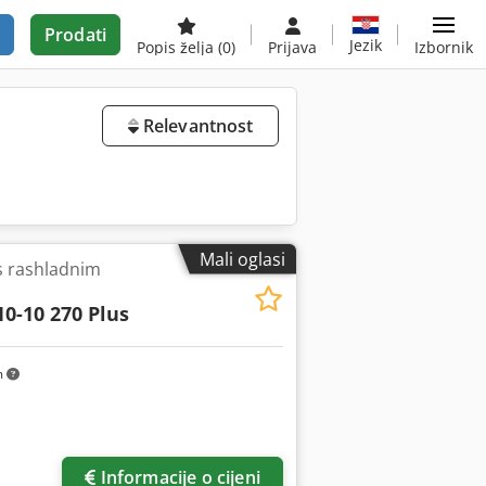
Prodati
Jezik
Popis želja
(0)
Prijava
Izbornik
Relevantnost
Mali oglasi
s rashladnim
10-10 270 Plus
m
više slika
Informacije o cijeni