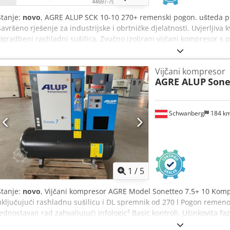
Stanje:
novo
, AGRE ALUP SCK 10-10 270+ remenski pogon. ušteda pro
Savršeno rješenje za industrijske i obrtničke djelatnosti. Uvjerljiva
Ugradbeni rashladni sušilica. Zvučno izolirani vijčani kompresor 
spremniku komprimiranog zraka 270 l s ugrađenim rashladnim suša
separatorom, s elektroničkim odvodom kondenzata i grafičkom kont
Vijčani kompresor
Oprema u detalje: Koncept kompresije: Vijčani kompresor podmaza
AGRE ALUP
Sone
Učinkoviti IE3 motor, remenski pogon Kontrola: fiksna brzina Kontrol
priključen, rashladno sredstvo R513A Filtriranje: uključujući ciklonsk
proizveden prema AD2000 Podaci o izvedbi: Protok pri radnom tlaku
Schwanberg
184 k
/ max 5,5 / 10,0 bar Ukupna potrošnja energije pri 9,5 bara / puno
motora; IP55 7,5kW Količina ulja 4 lt Mjere i težina: D x Š x V = 153
komprimiranog zraka: G 1/2'' Sadržaj spremnika za komprimirani zra
1
/
5
Stanje:
novo
, Vijčani kompresor AGRE Model Sonetteo 7.5+ 10 Komp
uključujući rashladnu sušilicu i DL spremnik od 270 l Pogon remenom
Jednostavan rad zahvaljujući Infologic² Basic kontroli. Učinkovita f
industrijske i obrtničke tvrtke. Uvjerljiva kvaliteta komprimiranog zr