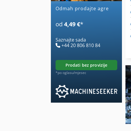
Odmah prodajte agre
od
4,49 €
*
Saznajte sada
+44 20 806 810 84
prodati bez provizije
*po oglasu/mjesec