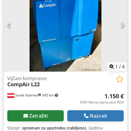
1
/
4
Vijčani kompresor
CompAir
L22
1.150 €
Sankt Valentin
345 km
EXW fiksna cijena plus PDV
Zatražiti
Nazvati
Stanje:
spreman za upotrebu (rabljeno)
, Godina