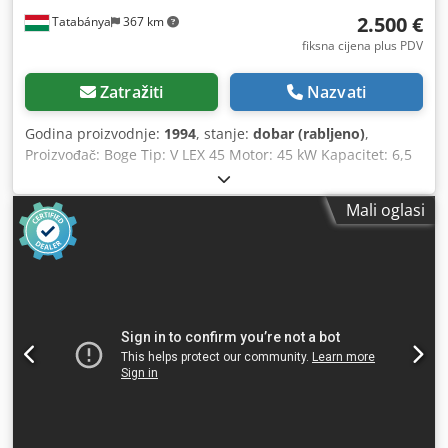
2.500 €
Tatabánya
367 km
fiksna cijena plus PDV
Zatražiti
Nazvati
Godina proizvodnje:
1994
, stanje:
dobar (rabljeno)
,
Proizvođač: Boge Tip: V LEX 45 Motor: 45 kW Kapacitet: 6,5
m3 / min Crjdohtq Dvopfx Agdsf
Mali oglasi