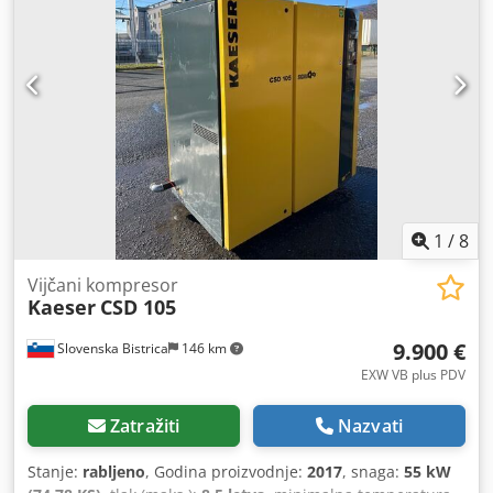
1
/
8
Vijčani kompresor
Kaeser
CSD 105
9.900 €
Slovenska Bistrica
146 km
EXW VB plus PDV
Zatražiti
Nazvati
Stanje:
rabljeno
, Godina proizvodnje:
2017
, snaga:
55 kW