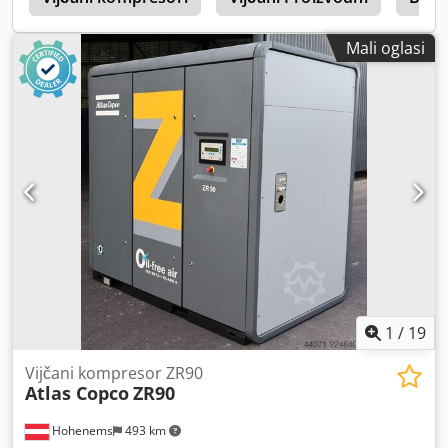
dostupnost: rujan 2026.
Mali oglasi
1
/
19
Vijčani kompresor ZR90
Atlas Copco
ZR90
Hohenems
493 km