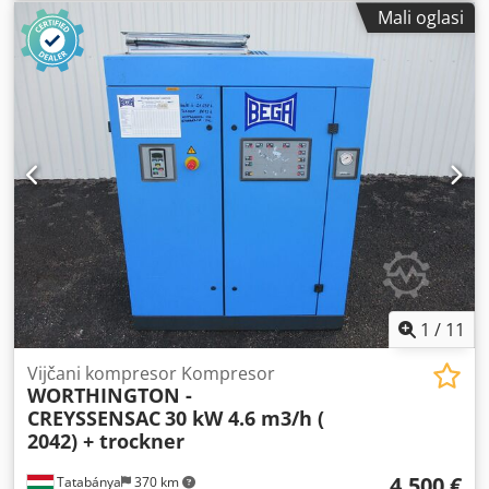
Kapacitet: 4,5 m³/h Csdpfx Agswtz E Usdorf Godina
Mali oglasi
proizvodnje: 2003 Radni sati: 29.900 h
1
/
11
Vijčani kompresor Kompresor
WORTHINGTON -
CREYSSENSAC
30 kW 4.6 m3/h (
2042) + trockner
4.500 €
Tatabánya
370 km