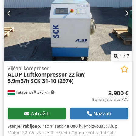
1
/
7
Vijčani kompresor
ALUP Luftkompressor 22 kW
3.9m3/h
SCK 31-10 (2974)
3.900 €
Tatabánya
370 km
fiksna cijena plus PDV
Zatražiti
Nazvati
Stanje:
rabljeno
, radni sati:
48.000 h
, Proizvođač: Alup
Motor: 22 kW Izlaz: 3,9 m3/min Opterećeni radni sati: