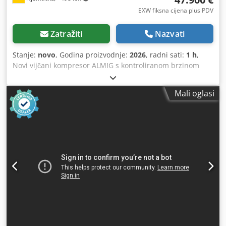
EXW fiksna cijena plus PDV
Zatražiti
Nazvati
Stanje:
novo
, Godina proizvodnje:
2026
, radni sati:
1 h
,
Novi vijčani kompresor ALMIG s kontroliranom brzinom
LENTO 15 LK (hlađen zrakom) bez ulja, oprema: -Control
AIR CONTROL HE -GLW load-idle Tehnički podaci Tip:
Mali oglasi
LENTO 15LK Mogući radni pritisci sustava (kontinuirano
podesivi): 5 do Količina isporuke od 10 bara pri
minimalnoj/maksimalnoj brzini, mjereno prema ISO 1217
Dodatak C: pri 5 bara min/max: 1,03 / 2,64 m³/min pri 6
bara min/max: 1,00 / 2,42 m³/min pri 7 bara min/maks : 0,
97 / 2,20 m³/min pri 8 bara min/maks: 0,93 / 2,03 m³/min
pri 9 bara min/maks: 0,90 / 1,82 m³/min pri 10 bara
min/maks: 0,87 / 1,3/min Nazivna snaga pogonskog
motora: 15 kW Klasa zaštite / klasa izolacije pogonskog
motora: IE 3 Nazivna snaga motora ventilatora: 0,2 kW
Klasa zaštite / klasa izolacije motora ventilatora: IP 54 / H
Radni napon / frekvencija: 400 / 50 V/Hz Sadržaj preostalog
ulja : 0 mg/m³ razina zvučnog tlaka (DIN 45635 T.13) zvučno