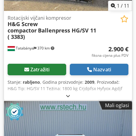
1
/
11
Rotacijski vijčani kompresor
H&G Screw
compactor
Ballenpress HG/SV 11
( 3383)
2.900 €
Tatabánya
370 km
fiksna cijena plus PDV
Zatražiti
Nazvati
Stanje:
rabljeno
, Godina proizvodnje:
2009
, Proizvođač:
H&G Tip: HG/SV 11 Težina: 1800 kg Crjdpfsx Hyfyox Agdjf
Snaga motora: 11 kW
Mali oglasi