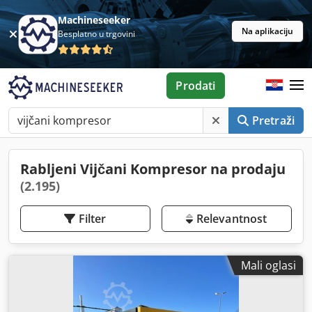
Machineseeker
Na aplikaciju
Besplatno u trgovini
Prodati
Pretraži
Rabljeni Vijčani Kompresor na prodaju
(2.195)
Filter
Relevantnost
Mali oglasi