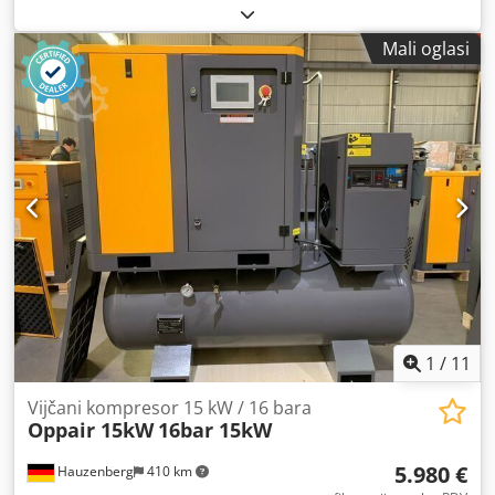
48.000 h Crodpfour N Tbex Agdof
Mali oglasi
1
/
11
Vijčani kompresor 15 kW / 16 bara
Oppair 15kW
16bar 15kW
5.980 €
Hauzenberg
410 km