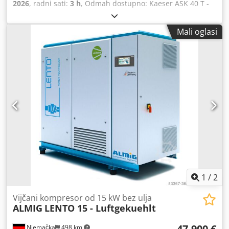
2026
, radni sati:
3 h
, Odmah dostupno: Kaeser ASK 40 T -
vijčani kompresor 11 bar s integriranim rashladnim
sušačem s elektronički upravljanim ispustom kondenzata
Mali oglasi
sa sustavom upravljanja Sigma Control 3 Godina
proizvodnje: 2026 Radni sati: 3 h Tlak: 11 bar Nazivna
snaga: 22 kW Crodpfxoyw Nurs Agdjf Količina isporuke:
3,50 m³/min Razina buke: 69 dB(A) Izlaz stlačenog zraka: 1
1/4" Dimenzije (D x Š x V): 800 x 1460 x 1530 mm Težina:
620 kg Za nove strojeve moguće ugodno leasing
financiranje preko naše matične banke. Posjetite našu
prodavaonicu. Uvijek imamo veliki izbor novih i rabljenih
kompresora na skladištu!
1
/
2
Vijčani kompresor od 15 kW bez ulja
ALMIG
LENTO 15 - Luftgekuehlt
47.900 €
Njemačka
498 km