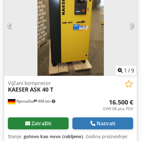
načini rada: Automatski rad pri opterećenju / bez
opterećenja Programabilno automatsko ponovno
pokretanje: da Lokalni rad – daljinsko
uključivanje/isključivanje: da Memorija pogrešaka (broj
stavki): 20 Upravljanje za rashladni sušač: COMBI, da
Glavna funkcija (način rada za promjenu osnovnog
opterećenja): ne Cjdpozmhgvefx Agderf Spoj podređenog
uređaja na nadređene sustave upravljanja: da Zaslon:
osvijetljen Dostupan u našem skladištu.
1
/
9
Vijčani kompresor
KAESER
ASK 40 T
16.500 €
Njemačka
498 km
EXW VB plus PDV
Zatražiti
Nazvati
Stanje:
gotovo kao novo (rabljeno)
, Godina proizvodnje: