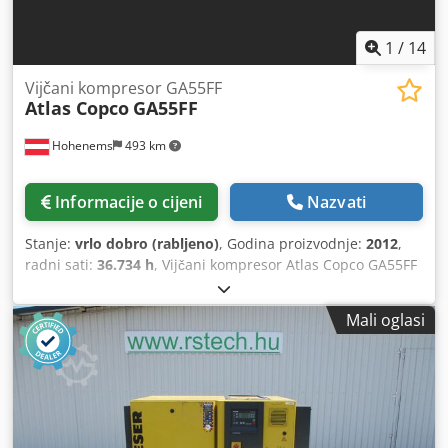
1
/
14
Vijčani kompresor GA55FF
Atlas Copco
GA55FF
Hohenems
493 km
Informacije o cijeni
Nazvati
Stanje:
vrlo dobro (rabljeno)
, Godina proizvodnje:
2012
,
radni sati:
36.734 h
, Vijčani kompresor Atlas Copco GA55FF
Integrirani sušilnik 55 kW 9,80 bara 8,87 m3/min Godina
proizvodnje: 2012 Radni sati: 36.734 Credpfozphrwex Agdjf
Mali oglasi