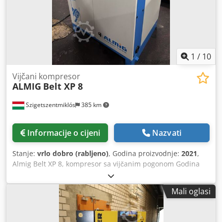
50 Hz
1
/
10
Vijčani kompresor
ALMIG
Belt XP 8
Szigetszentmiklós
385 km
Informacije o cijeni
Nazvati
Stanje:
vrlo dobro (rabljeno)
, Godina proizvodnje:
2021
,
Almig Belt XP 8, kompresor sa vijčanim pogonom Godina
proizvodnje: 2021 Tehnički podaci: Volumetrijski protok pri
8 bara: 1 m³/min Nazivna snaga motora: 7,5 kW Dimenzije:
Mali oglasi
800x670x1100 mm Težina: 275 kg Sati rada: 11867 Sati
opterećenja: 4755 Preostalo vrijeme do zamjene zračnog
filtra/ulja/uljnog filtra: 1468 sati S Air control B Dodatni