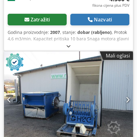
fiksna cijena plus PDV
Zatražiti
Nazvati
Godina proizvodnje:
2007
, stanje:
dobar (rabljeno)
, Protok
4,6 m3/min. Kapacitet pritiska 10 bara Snaga motora glavni
motor 30 kW Mrežni priključak 400 volti, 50 Hz Priključni
navoj 1 1/2 inča Radni sat: 8000h Codpji D D Niefx Agdjrf
Mali oglasi
Sa sušilom za komprimirani zrak !!! Potreban prostor D x Š
x V 1850 x 1050 x 1760 mm Težina 910 kg dobro stanje