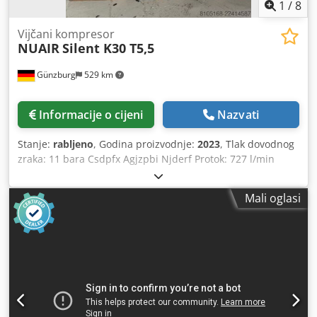
1
/
8
Vijčani kompresor
NUAIR
Silent K30 T5,5
Günzburg
529 km
Informacije o cijeni
Nazvati
Stanje:
rabljeno
, Godina proizvodnje:
2023
, Tlak dovodnog
zraka: 11 bara Csdpfx Agjzpbi Njderf Protok: 727 l/min
Ukupna potrebna snaga: 4,4 kW Masa stroja: približno 170
kg Dodatna oprema/oprema: - Spremnik za komprimirani
Mali oglasi
zrak - Hladionički sušač S-AiR EVO MAX EVO-900