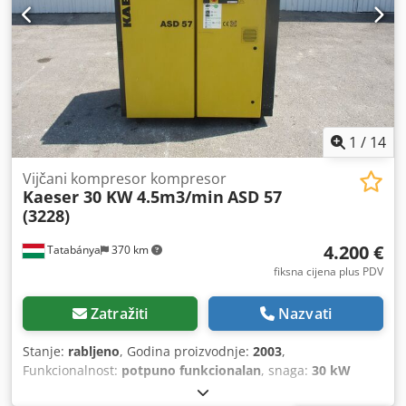
1
/
14
Vijčani kompresor kompresor
Kaeser 30 KW 4.5m3/min
ASD 57
(3228)
4.200 €
Tatabánya
370 km
fiksna cijena plus PDV
Zatražiti
Nazvati
Stanje:
rabljeno
, Godina proizvodnje:
2003
,
Funkcionalnost:
potpuno funkcionalan
, snaga:
30 kW
(40,79 KS)
, Proizvođač: KAESER Model: ASD 57 Motor: 30 kW