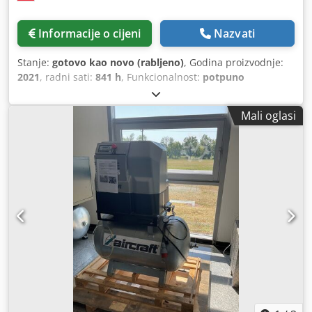
Informacije o cijeni
Nazvati
Stanje:
gotovo kao novo (rabljeno)
, Godina proizvodnje:
2021
, radni sati:
841 h
, Funkcionalnost:
potpuno
funkcionalan
, Vijačni kompresor Kaeser, model Aircenter
SK22 11 kW 8 bara Crsdpozrtlbjfx Agdjf 2 m3/min Godina
Mali oglasi
proizvodnje: 2021. Broj radnih sati: 841