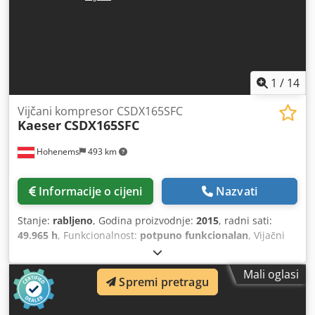
1
/
14
Vijčani kompresor CSDX165SFC
Kaeser
CSDX165SFC
Hohenems
493 km
Informacije o cijeni
Nazvati
Stanje:
rabljeno
, Godina proizvodnje:
2015
, radni sati:
49.965 h
, Funkcionalnost:
potpuno funkcionalan
, Vijačni
kompresor Kaeser CSDX165SFC Integrirani pretvarač 90 kW
8,50 bara 15,84 m3/min Godina proizvodnje: 2015.
Mali oglasi
Cedpfxoznmqcs Agdorf Radni sati: 49.965
Spremi pretragu