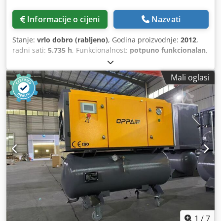
Informacije o cijeni
Nazvati
Stanje:
vrlo dobro (rabljeno)
, Godina proizvodnje:
2012
,
radni sati:
5.735 h
, Funkcionalnost:
potpuno funkcionalan
,
Kompresor s vijkom, bez ulja, Atlas Copco ZR90 90 kW
Credpfxszqvvao Agdjf 7,50 bara 14 m3/min Godina
Mali oglasi
proizvodnje: 2012 Radni sati: 5735
1
/
7