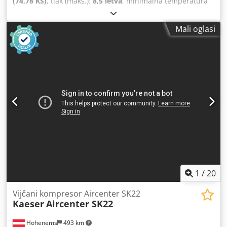
(74,78 KS)
, tlak (maks.):
8,5 letva
, minimalna temperatura
okoline:
−10 °C
, maksimalna temperatura okoline:
45 °C
,
Nudimo rabljeni Kaeser CSD 105 vijčani kompresor,
Mali oglasi
godište 2017. Crjdszrgmxspfx Agdof Tip kompresora: CSD
105 Broj materijala: CSD.4C Serijski broj: 1328 Godina
proizvodnje: 2017 Nazivna snaga: 55,0 kW Brzina vrtnje
motora: 2975 1/min Maksimalni radni tlak: 8,5 bar Raspon
temperature okoline: -10°C do 45°C Opcija: K1 C3 11 000
radnih sati Ako imate dodatnih pitanja ili vam je potrebno
više informacija, molimo vas, pošaljite nam poruku ili nas
nazovite. Na zalihama imamo i rabljene kompresore BS51,
BS61, sušilicu TD61 i tlačnu posudu od 2000 L. Cijene po
dogovoru. Također možete kupiti i cijeli komplet strojeva po
povoljnoj cijeni. Strojevi su rabljeni i nemaju jamstvo.
1
/
20
Vijčani kompresor Aircenter SK22
Kaeser
Aircenter SK22
Hohenems
493 km