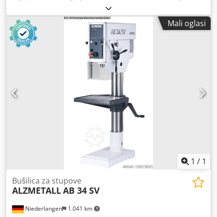
Lakiranje: DD-strukturirani lak signalno bijela RAL 9003,
mm Snimanje MK 4 Raspon brzine 30 - 765 okretaja u
PANTONE 7545c, crna - Početno punjenje strojnim uljem:
minuti Veličina stola 720 x 560 mm Ukupna potrebna
boca s uljem, isporučuje se odvojeno Uključeno posebno
Mali oglasi
snaga 3,4 kW Težina 950 kg Dimenzije 1200 x 800 x 2300
dodatno oprema: - 12. LED svjetiljka za stroj - 24. Sustav za
mm Oprema: - automatsko uvlačenje - Uređaj za rashladno
hlađenje A* u postolju stroja
sredstvo - beskonačno promjenjiva brzina - podesivi
graničnik dubine bušenja - Nožni prekidač ZA NUŽDU -
stezna glava za bušilicu
1
/
1
Bušilica za stupove
ALZMETALL
AB 34 SV
Niederlangen
1.041 km