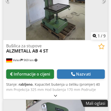
osnovne ploče i bušaćeg vretena cca. 1250 mm - Sustav
rashladnog sredstva - Rasvjeta - Pogon 400 V / 4 kW -
Potreban prostor cca. Š 720 x V 2050 x D 1150 mm - Težina
cca. 500 kg
1
/
9
Bušilica za stupove
ALZMETALL
AB 4 ST
Velen
969 km
Informacije o cijeni
Nazvati
Stanje:
rabljeno
, Kapacitet bušenja u čeliku (promjer) 40
mm Projekcija 325 mm Hod bušenja 170 mm Područje
stezanja stola 730 x 590 mm Brzina 130 - 1200 o/min
Posmak 0,09 - 0,16 - 0,28 mm/okr Držač alata MK 4 Ukupna
Mali oglasi
potrebna snaga 1,8 kW Težina stroja cca. 0,7 t Dimenzije D
x Š x V 1,2 x 0,8 x 2,15 m Bušite s: Crsdpfx Agjwn T A Uo Def