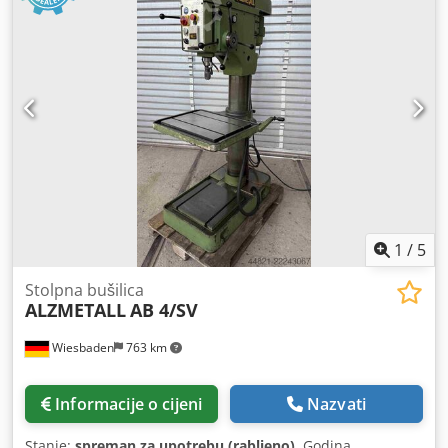
1
/
5
Stolpna bušilica
ALZMETALL
AB 4/SV
Wiesbaden
763 km
Informacije o cijeni
Nazvati
Stanje:
spreman za upotrebu (rabljeno)
, Godina