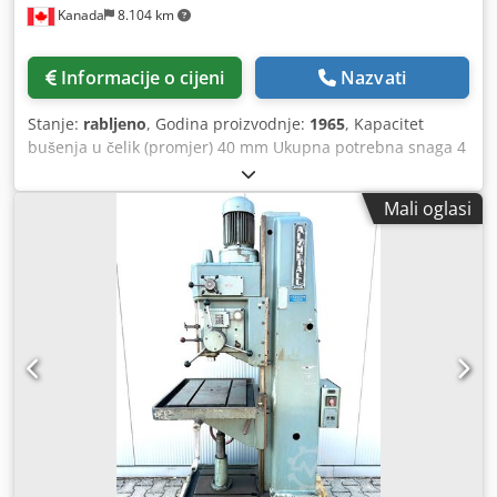
Kanada
8.104 km
Informacije o cijeni
Nazvati
Stanje:
rabljeno
, Godina proizvodnje:
1965
, Kapacitet
bušenja u čelik (promjer) 40 mm Ukupna potrebna snaga 4
kW PONUDA Možemo vam ponuditi neobvezujuće
informacije sa zaliha, rezervirane su pogreške i prethodna
Mali oglasi
prodaja, ponuda: A L Z M E T A L L Teška stupna bušilica
Tip AB 4 / SV Izgrađeno oko 1965. Serijski broj 10024 _____
_____ Kapacitet bušenja u čeliku 60 40 mm Performanse
bušenja u lijevano željezo 55 mm Morse konus MK4
Promjer 340 mm Promjer stupa 160 mm Hod vretena 160
mm 3 posmaka pri bušenju 0,09/0,16/0,28 mm/okret
Veličina stola 700 x 550 mm Osnovna ploča strojno
obrađena 450 x 600 mm Prilagodba stola okomito 750 mm
Rotacija stola oko stupa 360° Visina ugradnje donjeg stola
do vretena za bušenje cca. 1.200 mm Raspon brzine
vretena Razina 1 stfl. 60 – 210 ili 200 – 600 o/min Razina 2
stfl. 130 – 400 ili 400 – 1.200 o/min Ukupni pogon cca. 2,3 ili
3 kW - 380 V - 50 Hz Težina cca. 750 kg Pribor / posebna