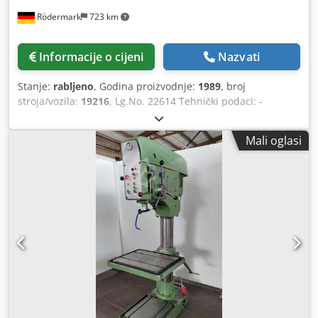
Rödermark
723 km
Informacije o cijeni
Nazvati
Stanje:
rabljeno
, Godina proizvodnje:
1989
, broj
stroja/vozila:
19216
, Lg.No. 22614 Tehnički podaci: -
Izvedba bušenja u čeliku ST 60 40 mm - Kapacitet bušenja
u čeliku ST 60 50 mm - Držač bušilice MK 4 - Hod vretena
Mali oglasi
bušilice 180 mm - Broj okretaja vretena za bušenje
beskonačno podesiv s kontra zupčanikom - Razina 1 60 -
210 o/min - Razina 2 210 - 765 o/min Cjdpfxet Etiys Ag Dorf
- Izbočina 330 mm - 3 dodavanja 0,1 - 0,2 - 0,3 o/min - Stol
sa 2 T-utora 720 x 360 mm - Visina stola podesiva pomoću
nosača s ručkom - Maksimalna udaljenost stola za bušenje
cca 780 mm - Maks. razmak između obrađene osnovne
ploče i vretena za bušenje cca - Uređaj za rashladno
sredstvo - Rasvjeta - Pogon 400 V / 4 kW - Potreban prostor
cca 720 x V 2050 x D 1150 mm - Težina cca 500 kg