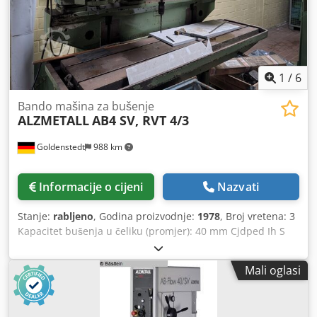
1
/
6
Bando mašina za bušenje
ALZMETALL
AB4 SV, RVT 4/3
Goldenstedt
988 km
Informacije o cijeni
Nazvati
Stanje:
rabljeno
, Godina proizvodnje:
1978
, Broj vretena: 3
Kapacitet bušenja u čeliku (promjer): 40 mm Cjdped Ih S
Sofx Ag Dorf Hod bušenja: 180 mm Težina stroja cca 2,3 t
uključuje uređaj za hlađenje dodatne informacije vidi sliku
Mali oglasi