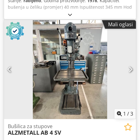
Stanje:
rabljeno
, Godina proizvodnje:
1978
, Kapacitet
bušenja u čeliku (promjer) 40 mm Ispuštenost 345 mm Hod
bušenja 200 mm Površina stola za stezanje 720 x 560 mm
Crjdpfx Aov Ehftog Dsf Broj okretaja 60 - 765 o/min
Mali oglasi
Automatski posmak 0,15 - 0,2 - 0,3 - 0,36 mm/okret Prihvat
alata MK 4 Ukupna potrebna snaga 3,0 kW Težina stroja
cca 0,4 t Bušilica s: Automatskim posmakom 2 stupnja
prijenosa Desni/lijevi smjer vrtnje Nožna pedala Pumpa
rashladne tekućine Strojna svjetiljka Nova brzostezna glava
1
/
3
Bušilica za stupove
ALZMETALL
AB 4 SV