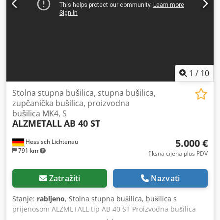
Ejpfx Ag Def
1
/
10
Stolna stupna bušilica, stupna bušilica,
zupčanička bušilica, proizvodna
bušilica MK4, S
ALZMETALL
AB 40 ST
5.000 €
Hessisch Lichtenau
791 km
fiksna cijena plus PDV
Zatražiti
Nazvati
Stanje:
rabljeno
, Stolna stupna bušilica, bušilica s
prijenosom ALZMETALL tip AB 40 ST Proizvodna bušilica
Ser. br. 750 Godina proizvodnje: 1994. Kapacitet bušenja: