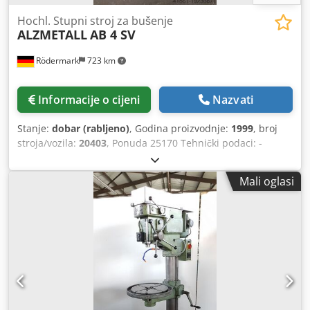
Hochl. Stupni stroj za bušenje
ALZMETALL
AB 4 SV
Rödermark
723 km
Informacije o cijeni
Nazvati
Stanje:
dobar (rabljeno)
, Godina proizvodnje:
1999
, broj
stroja/vozila:
20403
, Ponuda 25170 Tehnički podaci: -
Kapacitet bušenja u čeliku ST 60 40 mm - Kapacitet
bušenja u čeliku ST 60 50 mm - Držač vretena bušilice MK
Mali oglasi
4 Crjdpfewncaijx Ag Dof - Hod vretena bušilice 180 mm -
Brzine vretena bušilice kontinuirano podesive pomoću
zupčanika - Razina 1 60 - 210 okretaja u minuti - Razina 2
210 - 765 o/min - Razina 3 120 - 420 o/min - Razina 4 420 -
1530 o/min - Projekcija 330 mm - 3 pomicanja 0,1 - 0,2 - 0,3
o/min - Stol s 2 T-utora 720 x 360 mm - podesiva visina
pomoću stalka i ručne ručice - maks. udaljenost stola –
vreteno za bušenje cca. 780 mm - maks. udaljenost
obrađene osnovne ploče - vreteno za bušenje 1250 mm -