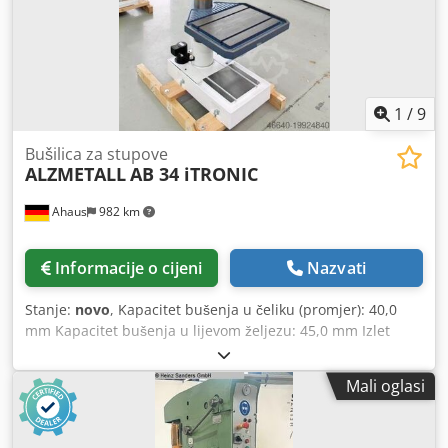
1
/
9
Bušilica za stupove
ALZMETALL
AB 34 iTRONIC
Ahaus
982 km
Informacije o cijeni
Nazvati
Stanje:
novo
, Kapacitet bušenja u čeliku (promjer): 40,0
mm Kapacitet bušenja u lijevom željezu: 45,0 mm Izlet
vretena: 300 mm Hod bušenja: 160 mm Morse konus: MK 4
Radni stol: 615 x 430 mm Broj okretaja: 100 – 1.800 o/min
Mali oglasi
Promjer stupa: 145 mm Navoj M 24 ST60 Navoj M 30 GG20
Automatski posmak: 0,1-0,2-0,3-0,4 mm/okr. Udaljenost
vreteno/stol: 138 / 688 mm Snaga motora: 1,4 / 2,2 kW