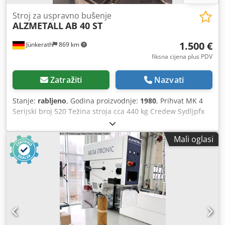
signalno bijela RAL 9003, PANTONE 7545c, crna uključujući
sljedeće opcije: LED strojno svjetlo stavka 12. Rashladni
Stroj za uspravno bušenje
ALZMETALL
AB 40 ST
sustav A stavka 24 Nožni prekidač za rezanje navoja stavka
20.5 Vrijeme isporuke: sa skladišta Waiblingen Beinstein
1.500 €
Jünkerath
869 km
Stroj je moguće pogledati kod nas po dogovoru.
fiksna cijena plus PDV
Zatražiti
Nazvati
Stanje:
rabljeno
, Godina proizvodnje:
1980
, Prihvat MK 4
Serijski broj 520 Težina stroja cca 440 kg Credew Sydljpfx
Ag Def
Mali oglasi