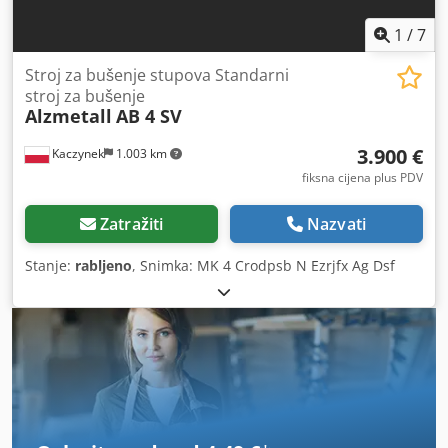
1
/
7
Stroj za bušenje stupova Standarni
stroj za bušenje
Alzmetall
AB 4 SV
3.900 €
Kaczynek
1.003 km
fiksna cijena plus PDV
Zatražiti
Nazvati
Stanje:
rabljeno
, Snimka: MK 4 Crodpsb N Ezrjfx Ag Dsf