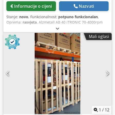
Informacije o cijeni
Nazvati
Stanje:
novo
, Funkcionalnost:
potpuno funkcionalan
,
Oprema:
rasvjeta
, Alzmetall AB 40 iTRONIC 70-4000rpm
stupna bušilica Stanje: novo Kapacitet bušenja čelika E335
(ST 60): 50 mm Čelik za rezanje navoja: E335 (ST 60): M 30
Mali oglasi
Nosač vretena: MK 4 Hod vretena: 160 mm Projekcija: 300
mm Promjer stupa: 145 mm Brzina vretena L RPM: 70 –
4.000 Snaga: 1,8 / 2,9 KW Oprema: 7" TFT – LCD zaslon s
funkcijom osjetljivim na dodir Uređaj za rezanje navoja
Kontinuirano podešavanje brzine Automatska kontrola
brzine Zaštita vretena Tri odvojena gumba za smjer
kazaljke na satu – suprotno od kazaljke na satu –
zaustavljanje Gumb za gljive Glavni prekidač Desna i lijeva
rotacija Kontrolni napon 24 volta Klasa zaštite IP 54 Crjdpsy
S Aryjfx Ag Dof Klasa izolacije motora "F" (155°) Slika
Elektromagnetska zaštita od preopterećenja Početno
punjenje strojnog ulja Opcije opreme: - Alzmetall opcija br.
12 LED strojno svjetlo - Alzmetall opcija br. 20.4 Comfort
grip - Alzmetall opcija br - Alzmetall opcija br. 24
1
/
12
rashladnog sredstva A - Alzmetall opcija br. 37.3