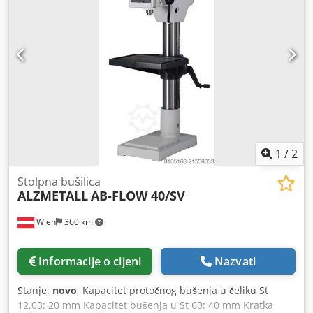
1
/
2
Stolpna bušilica
ALZMETALL
AB-FLOW 40/SV
Wien
360 km
Informacije o cijeni
Nazvati
Stanje:
novo
, Kapacitet protočnog bušenja u čeliku St
12.03: 20 mm Kapacitet bušenja u St 60: 40 mm Kratka