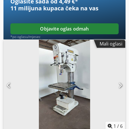
Oglasite sada od 4,49 €
*
11 milijuna kupaca
čeka na vas
Objavite oglas odmah
*po oglasu/mjesec
Mali oglasi
1
/
6