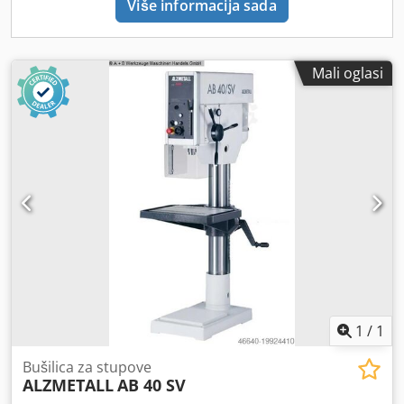
Više informacija sada
poz. 20.0 (navojanje s graničnikom) - Uređaj za hlađenje "A"
poz. 24. (osnovna ploča za rashladno sredstvo, kompletno)
- Digitalni pokazivač dubine bušenja poz. 37.1 (5-
znamenkasti LED zaslon)
Mali oglasi
1
/
1
Bušilica za stupove
ALZMETALL
AB 40 SV