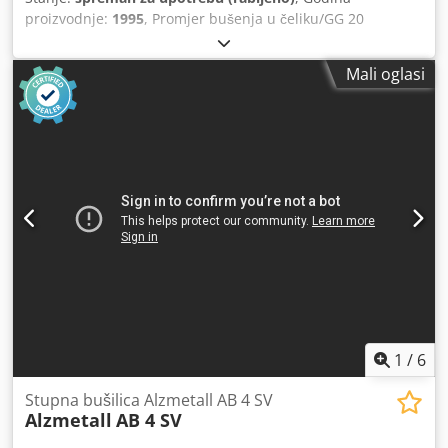
proizvodnje:
1995
, Promjer bušenja u čeliku/GG 20
lijevanom željezu: 40/55 mm Prihvat vretena: MK 4 Cjdozh
H D Njpfx Ag Dorf Prebacivanje: 345 mm Dimenzije stola:
Mali oglasi
450 x 600 mm Najveći razmak između stola i vretena za
bušenje: 785 mm Hod vretena: 180 mm Brzine vretena u 4
skupine pomoću motora s promjenom broja polova i
mjenjača te beskonačno podesivo: 160 - 1540 o/min 4
automatska posmaka: 0,09; 0,12; 0,18 i 0,22 mm/okr
Pogonski motor: 380 V, 2,6/3,2 kW Težina: 640 kg Potreban
prostor: 700 x 1150 x 2000 mm
1
/
6
Stupna bušilica Alzmetall AB 4 SV
Alzmetall
AB 4 SV