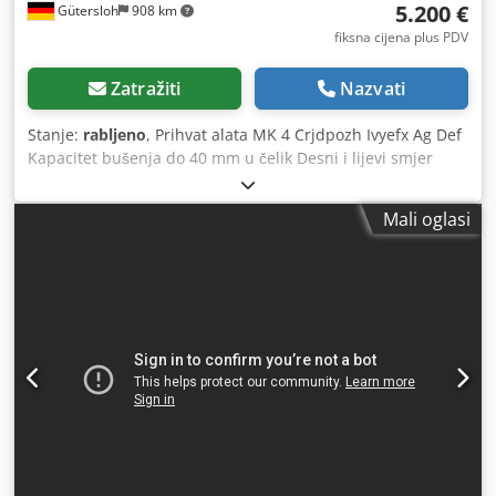
5.200 €
Gütersloh
908 km
fiksna cijena plus PDV
Zatražiti
Nazvati
Stanje:
rabljeno
, Prihvat alata MK 4 Crjdpozh Ivyefx Ag Def
Kapacitet bušenja do 40 mm u čelik Desni i lijevi smjer
vrtnje Beskonačna regulacija broja okretaja s prikazom
Automatski posmak
Mali oglasi