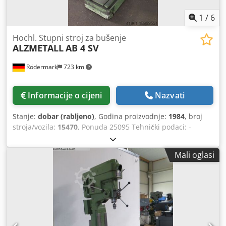
1
/
6
Hochl. Stupni stroj za bušenje
ALZMETALL
AB 4 SV
Rödermark
723 km
Informacije o cijeni
Nazvati
Stanje:
dobar (rabljeno)
, Godina proizvodnje:
1984
, broj
stroja/vozila:
15470
, Ponuda 25095 Tehnički podaci: -
Kapacitet bušenja u čeliku ST 60 40 mm - Kapacitet
bušenja u čeliku ST 60 50 mm - Držač bušilice MK 4 - Hod
Mali oglasi
vretena bušilice 180 mm - Brzine vretena bušilice
kontinuirano podesive zupčanikom - Razina 1 50 - 175
o/min - Razina 2 175 - 640 o/min - Izbočina 330 mm - 3
dodavanja 0,1 - 0,2 - 0,3 o/min - Stol sa 2 T-utora 720 x 360
mm - Visina stola podesiva pomoću nosača i ručne poluge -
max. udaljenost stol – bušaće vreteno cca. 780 mm
Crjdpjwd Ii Uofx Ag Djf - Maks. razmak između obrađene