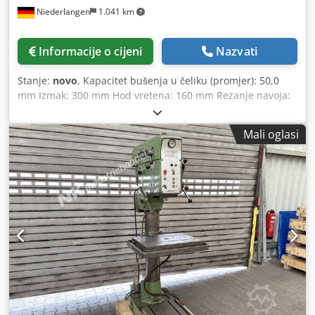
Niederlangen
1.041 km
Informacije o cijeni
Nazvati
Stanje:
novo
, Kapacitet bušenja u čeliku (promjer): 50,0
mm Izmak: 300 mm Hod vretena: 160 mm Rezanje navoja:
M 30 Broj okretaja: 100 - 1600 o/min Stol: 615 x 430 mm
Morse konus vretena: MK 4 (kratko vreteno) Promjer stupa:
Mali oglasi
145 mm Posmak: 0,1-0,2-0,3-0,4 mm/o Udaljenost
vreteno/stol: 147 / 688 mm Snaga motora: 1,8 / 2,9 kW
Težina: 450 kg Visina stroja: 1865 mm Oprema: -
automatski posmak s elektromagnetskom spojkom - 4
stupnja posmaka: 0,1-0,2-0,3-0,4 mm/o - beskonačno
podešavanje broja okretaja - digitalni prikaz broja okretaja
- zaštita od preopterećenja posmaka - zaštita vretena s
električnom sigurnosnom zaštitom - digitalni prikaz broja
okretaja - obrađena bazna ploča - motor 1,8 / 2,9 kW - 100 -
1600 o/min Posebna oprema uključeno: Cedpjxabq Isfx Ag
Djrf - LED radno svjetlo, poz. 12 - Uređaj za rezanje navoja,
poz. 20.0 (rezanje navoja s graničnikom) - Sustav za