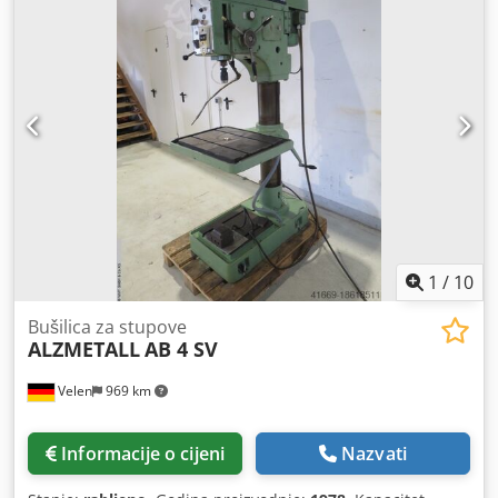
hraniti 2 stupnja prijenosa Lijeva/desna rotacija Nožni
prekidač Svjetlo stroja
1
/
10
Bušilica za stupove
ALZMETALL
AB 4 SV
Velen
969 km
Informacije o cijeni
Nazvati