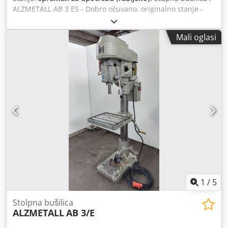
ALZMETALL AB 3 ES - Dobro očuvano, originalno stanje -
Kapacitet bušenja / čelik maks. 35 mm - Izbacaj otprilike
280 mm - Veličina stola otprilike 600 x 470 mm - Hod
Mali oglasi
bušačine otprilike 180 mm - Konusni prihvat MK 3 -
Kontinuirana regulacija brzine Credpfszkv N Tsx Akaef -
Raspon brzine 65 - 1750 o/min - Graničnik dubine bušenja
- Zaštitni uređaj vretena - Gumb za
uključivanje/isključivanje u hitnim slučajevima - Nožni
prekidač - Analogni pokazivač brzine - Stezna glava -
Dokumentacija Dimenzije: D x Š x V 1,2 x 0,8 x 2 metra /
Težina otprilike 500 kg Ispravke i pogreške u unosu
podataka mogu se dogoditi.
1
/
5
Stolpna bušilica
ALZMETALL
AB 3/E