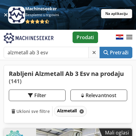
Machineseeker
Na aplikaciju
Besplatno u trgovini
Prodati
Pretraži
Rabljeni Alzmetall Ab 3 Esv na prodaju
(141)
Filter
Relevantnost
Alzmetall
Ukloni sve filtre
Mali oglasi