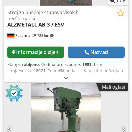
1
/
6
Stroj za bušenje stupova visokih
performansi
ALZMETALL
AB 3 / ESV
Rödermark
723 km
Informacije o cijeni
Nazvati
Stanje:
rabljeno
, Godina proizvodnje:
1983
, broj
stroja/vozila:
18071
, Tehnički podaci: - Kapacitet bušenja u
čeliku ST 60: 28 mm - Maksimalna mogućnost bušenja u
čeliku ST 60: 32 mm - Konus vretena za bušenje: MK 3 -
Mali oglasi
Hod vretena za bušenje: 180 mm - Broj okretaja vretena za
bušenje: kontinuirano podesiv - Stupanj 1: 130 - 480 o/min
- Stupanj 2: 480 - 1750 o/min - 3 pomaka: 0,1; 0,2; 0,3
mm/okret - Izbačaj: 290 mm - Maksimalna udaljenost stol -
bušačko vreteno: 620 mm - Stol s 2 T-utorima: 450 x 450
mm Crjdsy En I Hepfx Akaef - Visina se podešava pomoću
zupčaste letve i ručne poluge - Odvojeni sustav za