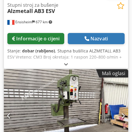
Stupni stroj za bušenje
Alzmetall
AB3 ESV
Ensisheim
677 km
Informacije o cijeni
Nazvati
Stanje:
dobar (rabljeno)
, Stupna bušilica ALZMETALL AB3
ESV Vreteno: CM3 Broj okretaja: 1 raspon 220–800 o/min +
1 raspon 800–2900 o/min Codpfxezmxw Es Akasrf Veličina
stola: Duljina 615 mm x Širina 470 mm Hod vretena: 160
Mali oglasi
mm Dubina grla: 280 mm Podešavanje brzine prijenosom
preko remena Rotirajući stol 360° Automatski radni pomak
3 brzine pomaka: 0,006 - 0,12 - 0,18 mm/min. Pumpa za
podmazivanje Napon: 380 V Širina: 800 mm Dubina: 1300
mm Ukupna visina: 1900 mm Težina: cca 800 kg