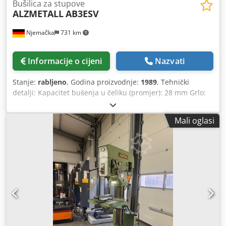
Bušilica za stupove
ALZMETALL
AB3ESV
Njemačka
731 km
Informacije o cijeni
Nazvati
Stanje:
rabljeno
, Godina proizvodnje:
1989
, Tehnički
detalji: Kapacitet bušenja u čeliku (promjer): 28 mm Grlo:
285 mm Hod bušenja: 165 mm Kapacitet bušenja u
lijevano željezo: Ø 35 mm Držač vretena MK: MK 3 Brzina
Mali oglasi
vretena: 65 - 1.750 / 4x okretaja u minuti Cjdpfxsu Idkze
Akasrf hrana: 0,1; 0,2; 0,3 ručno/automatski mm/okr
Udaljenost vreteno/stol maks.: 80 - 680 mm Stezna
površina stola: 500 x 370 mm Stol rotirajući: 360°
Podešavanje stola bušilice: 600 okomito mm Promjer stupa:
Ø 130 mm Ukupna potrebna snaga: 7,5 kW Težina stroja
cca: 273 kg Dimenzije stroja cca DxŠxV: 0,9 x 0,6 x 1,9 m
Stroj može rezati niti, mijenjati smjer lijevo/desno pomoću
nožnog prekidača i/ili graničnika dubine Stol se može
okretati i podesiti po visini. *