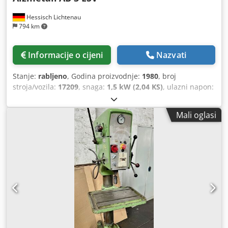
Hessisch Lichtenau
794 km
Informacije o cijeni
Nazvati
Stanje:
rabljeno
, Godina proizvodnje:
1980
, broj
stroja/vozila:
17209
, snaga:
1,5 kW (2,04 KS)
, ulazni napon:
400 V
, ulazna frekvencija:
50 Hz
, nosač vretena:
MK 3
, vrsta
podešavanja visine:
mehanički
, maksimalna brzina
Mali oglasi
okretanja:
1.750 okr/min
, brzina vrtnje (min.):
130
okr/min
, ukupna visina:
2.000 mm
, dubina grla:
290 mm
,
Oprema:
brzina vrtnje beskonačno podesiva
, Rabljena
stupna bušilica Proizvođač: Alzmetall Tip: AB 3 ESV Broj
stroja: 17209 Godina proizvodnje: 1980 Kapacitet bušenja
u lijevanom željezu: Ø 35 mm Kapacitet bušenja u čeliku
(promjer): 28 mm Broj okretaja vretena putem 2 stupnja
prijenosa, 2 brzine motora i kontinuirano promjenjiv
putem varijatorskog prijenosa 130 - 1750 o/min. Nosač
vretena: MK 3 Pomak: 0,1; 0,2; 0,3 ručno/automatski
mm/okr. Udaljenost vretena/stola min/maks.: 80 - 680 mm