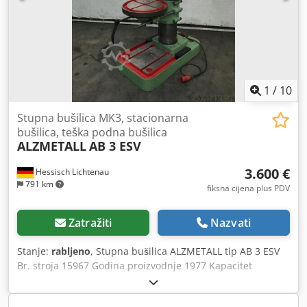
rashladnu tekućinu - Pogon: 400 V / 0,9 / 1,3 kW - Potrebni
prostor otprilike: Š 660 x V 1900 x D 700 mm - Težina
približno: 280 kg
1
/
10
Stupna bušilica MK3, stacionarna
bušilica, teška podna bušilica
ALZMETALL
AB 3 ESV
3.600 €
Hessisch Lichtenau
791 km
fiksna cijena plus PDV
Zatražiti
Nazvati
Stanje:
rabljeno
, Stupna bušilica ALZMETALL tip AB 3 ESV
Br. stroja 15967 Godina proizvodnje 1977 Kapacitet
bušenja 32 mm Prihvat vretena MK 3 - kratko vreteno
Udaljenost čelo vretena - stol 545 mm (kratko vreteno)