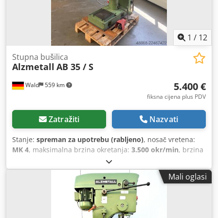
1
/
12
Stupna bušilica
Alzmetall
AB 35 / S
5.400 €
Wald
559 km
fiksna cijena plus PDV
Zatražiti
Nazvati
Stanje:
spreman za upotrebu (rabljeno)
, nosač vretena:
MK 4
, maksimalna brzina okretanja:
3.500 okr/min
, brzina
vrtnje (min.):
130 okr/min
, dubina grla:
300 mm
, Alzmetall
AB 35 / S – stolna bušilica / stupna bušilica Hod stezne
Mali oglasi
glave: 180 mm Izlaz: 300 mm Stezna glava: MK 4 Bušilica:
3-16 mm Varijabilna brzina: 130 - 3500 o/min Pomak: 0,1 -
0,2 - 0,3 mm/min Uređaj za navijanje navoja Jedinica za
hlađenje Stezna čeljust Slobodno nas posjetite i pogledajte