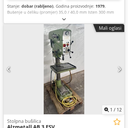
Stanje:
dobar (rabljeno)
, Godina proizvodnje:
1979
,
Bušenje u čeliku (promjer) 35,0 / 40,0 mm Isten 300 mm
Hod bušača 180 mm Broj okretaja 110 - 1450 o/min Veličina
stola Ø 455 mm Promjer stupa 155 mm Csdpfx Akjzl E
Mali oglasi
Tkeaerf Pomak 0,1 / 0,2 / 0,3 m/min Prihvat vretena MK 4
Snaga motora 1,5 kW Težina 450 kg Dimenzije (D-Š-V) 800 x
650 x 1850 mm Oprema: - robusna stupna bušilica (klinasti
remen) - automatski pomak vretena - kontinuirano
podesiva brzina - graničnik dubine bušenja - okrugli stol
stroja s T-utorima * podesivo po visini pomoću ručice *
zakretno - gumb za hitno isključenje na prednjoj strani -
sustav za hlađenje s odvojenim spremnikom - upute za
uporabu
1
/
12
Stolpna bušilica
Alzmetall
AB 3 ESV