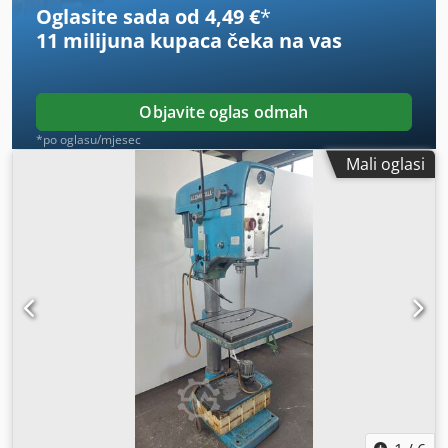
Oglasite sada od 4,49 €
*
11 milijuna kupaca
čeka na vas
Objavite oglas odmah
*po oglasu/mjesec
Mali oglasi