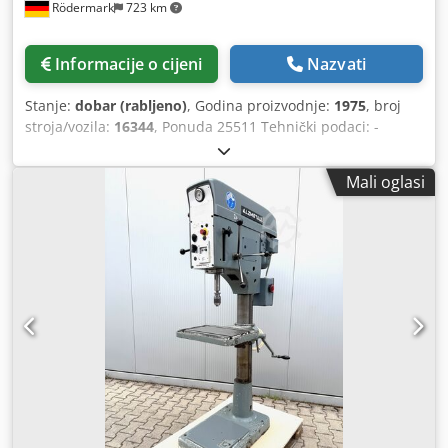
Rödermark
723 km
Informacije o cijeni
Nazvati
Stanje:
dobar (rabljeno)
, Godina proizvodnje:
1975
, broj
stroja/vozila:
16344
, Ponuda 25511 Tehnički podaci: -
Kapacitet bušenja u čeliku ST 60: 28 mm - Maksimalni
promjer bušenja u čeliku ST 60: 32 mm - Uređaj za
Mali oglasi
izrezivanje navoja - Prihvat vretena bušilice: MK 3-dugo
vreteno - Hod vretena bušilice: 180 mm - 10 brzina
vretena: 250 – 2100 o/min - Previs: cca 290 mm -
Maksimalna udaljenost stola do vretena: cca 620 mm - Stol
s 2 T-utora, podesiv po visini: 520 x 450 mm - Pogon: 400 V
/ 1,0 / 1,3 kW - Potrebna površina: cca Š 600 x V 1850 x D
700 mm - Težina: cca 280 kg Cjdoy Rz Dfepfx Akaerf