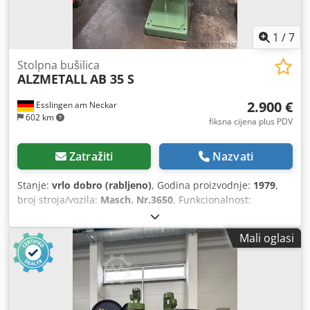
1
/
7
Stolpna bušilica
ALZMETALL
AB 35 S
2.900 €
Esslingen am Neckar
602 km
fiksna cijena plus PDV
Zatražiti
Nazvati
Stanje:
vrlo dobro (rabljeno)
, Godina proizvodnje:
1979
,
broj stroja/vozila:
Masch. Nr.3650
, Funkcionalnost:
potpuno funkcionalan
, snaga:
2,2 kW (2,99 KS)
, ulazni
napon:
380 V
, vrsta ulazne struje:
trofazni
, promjer alata:
Mali oglasi
32 mm
, nosač vretena:
MK 4
, tip pogona:
električni
,
ukupna visina:
187 mm
, dubina grla:
300 mm
, ukupna
masa:
430 kg
, Oprema:
CE oznaka, brzina vrtnje
beskonačno podesiva, dokumentacija / priručnik
, Dobro
očuvana ALZMETALL stupna bušilica AB 35 S, strojni broj