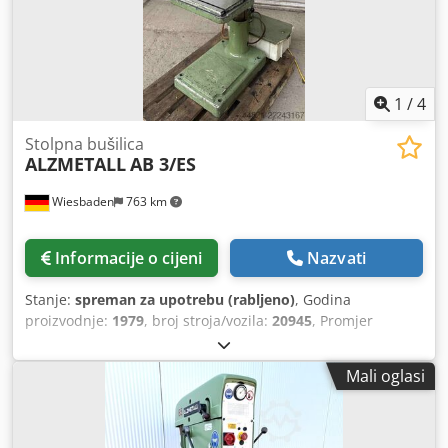
1
/
4
Stolpna bušilica
ALZMETALL
AB 3/ES
Wiesbaden
763 km
Informacije o cijeni
Nazvati
Stanje:
spreman za upotrebu (rabljeno)
, Godina
proizvodnje:
1979
, broj stroja/vozila:
20945
, Promjer
bušenja: 28/35 mm Prihvat vretena: MK 3 Izbačenost: 293
mm Veličina stola: 400 x 400 mm Stol na okruglom stupu,
Mali oglasi
zakretni i po visini podesiv ručnim kotačem i zupčastom
letvom Credszh H I Uopfx Akajf Maks. razmak između stola
i bušačke vretenaste čahure: 630 mm Hod čahure: 180 mm
Broj okretaja vretena u 4 grupe, kontinuirano podesivo: 65