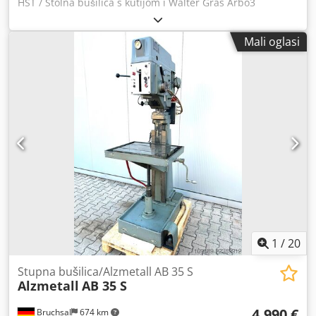
HST / Stolna bušilica s kutijom i Walter Gras Arbo3
izmjenjivačka glava -Kapacitet bušenja / čelik cca 40 mm -
Kapacitet bušenja / lijevano željezo cca 45 mm -Najveći
Mali oglasi
promjer navoja: M25 -Prihvat vretena: MK 4 -Hod vretena:
180 mm -Raspon brzine (BESKONAČNO PROMJENJIVO): 65 -
1750 o/min -Promjenjivi raspon brzine: 130-480 / 480-1750
o/min -Automatski pomak: 0,1-0,2-0,3 mm/okr. -Dubina
bušenja podesiva pomoću skale dubine -Indikator brzine -
Smjer okretanja: desno / lijevo -Okretna glava za bušenje s
alatom -Radna površina podesiva po visini pomoću ručice -
Sustav za hlađenje -Gumb za zaustavljanje u hitnim
slučajevima / isključivanje Credpjzn Unvefx Akasf -Radna
svjetiljka Dimenzije: D x Š x V 1 x 0,8 x 2,1 metar / Težina
cca 1200 kg Greške i pogreške u unosu podataka su
moguće.
1
/
20
Stupna bušilica/Alzmetall AB 35 S
Alzmetall
AB 35 S
4.990 €
Bruchsal
674 km