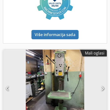
gumb za hitno isključenje na prednjoj strani - uputstvo za
upotrebu (PDF)
Više informacija sada
Mali oglasi