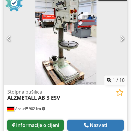
1
/
10
Stolpna bušilica
ALZMETALL
AB 3 ESV
Ahaus
982 km
Informacije o cijeni
Nazvati