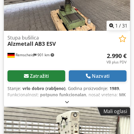
1
/
31
Stupa bušilica
Alzmetall
AB3 ESV
2.990 €
Remscheid
901 km
VB plus PDV
Zatražiti
Nazvati
Stanje:
vrlo dobro (rabljeno)
, Godina proizvodnje:
1989
,
Funkcionalnost:
potpuno funkcionalan
, nosač vretena:
MK
3
, maksimalna brzina okretanja:
1.750 okr/min
, brzina
vrtnje (min.):
65 okr/min
, dubina grla:
180 mm
, Na
Mali oglasi
prodaju je stupna bušilica marke Alzmetall u dobrom,
rabljenom stanju, kao što se može vidjeti na slikama.
Tehnički podaci: • Proizvođač: Alzmetall Crjdpfx Ajzl U
Rrokasf • Model: AB3-ESV • Brzina rotacije: cca 65 - 1.750