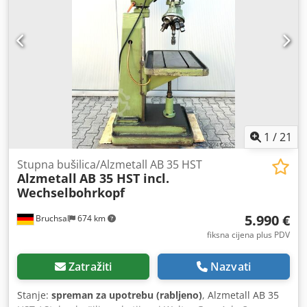
stroj. Rado ćemo vam organizirati povoljan prijevoz!
Credpfx Akjzqy I Tsasf Dobit ćete uredan račun. Za strane
kupce može se izraditi i neto račun. Preduvjet je važeći PDV
identifikacijski broj. Zadržavamo pravo na prodaju prije
najavljenog. Posjetite našu trgovinu i pogledajte i ostale
ponude. Navedena imena tvrtki i zaštitni znakovi vlasništvo
su njihovih vlasnika i služe samo za identifikaciju i opis
proizvoda. Moguće su odstupanja od tehničkih podataka,
kao i pogreške u opisu proizvoda, te se zadržava pravo na
njih.
1
/
21
Stupna bušilica/Alzmetall AB 35 HST
Alzmetall
AB 35 HST incl.
Wechselbohrkopf
5.990 €
Bruchsal
674 km
fiksna cijena plus PDV
Zatražiti
Nazvati
Stanje:
spreman za upotrebu (rabljeno)
, Alzmetall AB 35