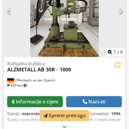
3650. Prirubničko vreteno MK4, izmak 300 mm, hod
vretena 160 mm. Beskonačno promjenjiva brzina vretena
55-1500 o/min, preko 2 stupnja prijenosa. Kapacitet
bušenja: 32 mm u čeliku, 45 mm u sivom lijevu. Potreban
prostor 1,3 m x 0,9 m. Visina 1,87 m. Težina 430 kg. Samo
osobno preuzimanje i plaćanje gotovinom. Crjdpfxjzicxro
Akasf
1
/
9
Radijalna bušilica
ALZMETALL
AB 30R - 1000
Offenbach an der Queich
699 km
Informacije o cijeni
Nazvati
Stanje:
neprovjereno (rabljeno)
, Godina proizvodnje:
1996
,
Spremi pretragu
Bušna sposobnost u čeliku (promjer): 32 mm Codpfx Akezb
Raioajrf Morseov stožac: MK 4 Osnovna ploča: 1700 x 700