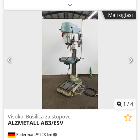
okretanja:
1.450 okr/min
, brzina vrtnje (min.):
55 okr/min
,
širina stola:
600 mm
, duljina stola:
470 mm
, Na prodaju je
Mali oglasi
stupna bušilica marke Alzmetall u dobrom, korištenom
stanju, kao što je prikazano na slikama. Tehnički podaci: •
Proizvođač: Alzmetall • Model: AB3-ESV • Broj okretaja: cca
55 - 1.450 o/min • Hod vretena: cca 180 mm • Brzine
pomaka: 0,1/0,2/0,3 mm/okr. • Dimenzije stola: cca 600x470
mm • Širina T-utora: cca 14 mm Cedpfx Aksy Uxhijasrf •
Godina proizvodnje: 1977 • Stanje: Rabljeno, ispravno
Troškovi dostave špedicijom: cca 190 € Međunarodni kupci
su dobrodošli! Dobivate račun s iskazanim PDV-om.
Pregled/preuzimanje moguće prema dogovoru u 42855
Remscheid. Prodaja sa lokacije 42855 Remscheid, slobodno
ukrcano na vozilo. Zadržavamo pravo na tehničke pogreške
i mogućnost prethodne prodaje.
1
/
4
Visoko. Bušilica za stupove
ALZMETALL
AB3/ESV
Rödermark
723 km