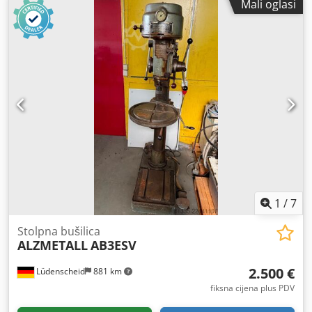
Mali oglasi
Akovu Dv Hjasrf Promjer stupa 115 mm Brzina vretena 55 -
1450 o/min, beskonačno podesiva Snaga motora 0,9 i 1,3
kW, promjenjiva polova - Brzina vretena preko 2 stupnja
prijenosa, 2 brzine motora i beskonačno preko variatora -
Predstupanj za velik okretni moment pri niskim brzinama -
Brojač okretaja vretena - Podešavanje visine stola ručnom
kurblom - Radno svjetlo - Hitni stop preko nožnog
prekidača i udaračkog prekidača - Brzostezna bušilica 1 do
13 mm Potrebna površina D x Š x V 1200 x 650 x 1900 mm
Težina 400 kg Vrlo dobro stanje Stroj testiran s bušilicom Ø
30mm u čeliku - radi vrlo dobro
1
/
7
Stolpna bušilica
ALZMETALL
AB3ESV
2.500 €
Lüdenscheid
881 km
fiksna cijena plus PDV