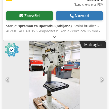
fiksna cijena plus PDV
Zatražiti
Nazvati
Stanje:
spreman za upotrebu (rabljeno)
, Stolni bušilica -
ALZMETALL AB 35 S -Kapacitet bušenja čelika cca 45 mm -
Kapacitet bušenja lijevanog željeza cca 48 mm -Nosač
vretena MK 4 -Istrezanje cca 350 mm -Hod bušaćeg
Mali oglasi
vretena cca 180 mm -Brzine vretena / 2 stupnja / 65 - 1450
o/min (BESKONAČNO VARIJABILNO) -Automatski pomaci
0,1-0,2-0,3-0,4 mm/okr. -Graničnik dubine bušenja -
Površina za pričvršćivanje stola cca 600x460 mm Codsznlf
Espfx Akaerf -Podešavanje stola cca 600 mm -Visina stola
podesiva pomoću ručke -Promjer stupa cca 200 mm -Snaga
motora cca 3,5 kW -Uređaj za hlađenje -Radna svjetiljka -
Indikator brzine Dimenzije: D x Š x V 1,1 x 0,7 x 2,1 metar /
Težina cca 1200 kg Zadržavamo pravo na pogreške /
tipografske pogreške.