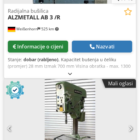
Radijalna bušilica
ALZMETALL
AB 3 /R
Weißenhorn
525 km
Informacije o cijeni
Nazvati
Stanje:
dobar (rabljeno)
, Kapacitet bušenja u čeliku
(promjer) 28 mm Izmak 700 mm Visina obratka - max. 1300
mm Prihvat alata MK3 Pomaci 0,1-0,3 mm/o Brzine vretena
100-1.220 o/min Ukupna potrebna snaga 1,4 kW Težina
Mali oglasi
stroja cca 1,3 t Prostor potreban cca DxŠxV 1,8 x 0,8 x 2,3 m
Cedpfx Akezfqmcjasrf uklj. kockasti stol uklj. posmak za
bušenje mehaničko stezanje