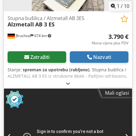
1
/
10
Stupna bušilica / Alzmetall AB 3ES
Alzmetall
AB 3 ES
3.790 €
Bruchsal
674 km
fiksna cijena plus PDV
Zatražiti
Nazvati
Stanje:
spreman za upotrebu (rabljeno)
, Stupna bušilica /
ALZMETALL AB 3 ES iz strukovne škole - Pažljivo održavano,
u originalnom stanju - Kapacitet bušenja / čelik maks. 35
mm - Dodir (izbačaj): 280 mm - Dimenzije stola: 600 x 470
Mali oglasi
mm - Dubina bušenja: 180 mm - Konusno prihvatanje: MK
3 Cedjyzakropfx Akajrf - Beskonačno promjenjiva regulacija
brzine vrtnje - Graničnik dubine bušenja - Prikaz broja
okretaja - Glava za bušenje - Dokumentacija Dimenzije: D x
Š x V 1,2 x 0,8 x 2 metra / Težina 480 kg Zadržavamo pravo
na pogreške i tipografske greške.