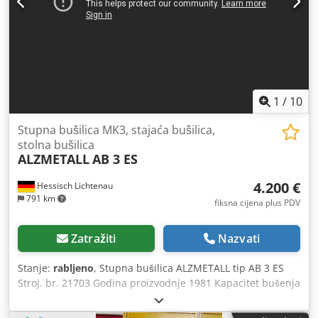
1
/
10
Stupna bušilica MK3, stajaća bušilica,
stolna bušilica
ALZMETALL
AB 3 ES
4.200 €
Hessisch Lichtenau
791 km
fiksna cijena plus PDV
Zatražiti
Nazvati
Stanje:
rabljeno
, Stupna bušilica ALZMETALL tip AB 3 ES
Stroj. br. 21703 Godina proizvodnje 1981 Kapacitet bušenja
32 mm Stezanje vretena MK 3 - duga pinola Radijus 290
mm Hod pinole 160 mm Veličina stola 510 x 300 mm Cjdpfx