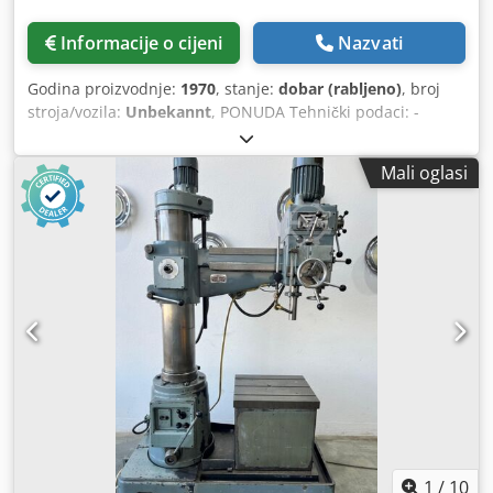
Informacije o cijeni
Nazvati
Godina proizvodnje:
1970
, stanje:
dobar (rabljeno)
, broj
stroja/vozila:
Unbekannt
, PONUDA Tehnički podaci: -
Kapacitet bušenja u čeliku ST 60 28 mm - Kapacitet
bušenja u čeliku ST 60 32 mm - Držač vretena za bušenje
Mali oglasi
MK 3 dugo vreteno - Hod vretena za bušenje 180 mm -
Brzine vretena za bušenje kontinuirano oko 140 - 1600
o/min - 0,1; 0,2; 0,3 mm / okretaja - grlo 290 mm - stol za
maksimalni razmak - vreteno za bušenje 620 mm -
rotirajući stol s 2 T-utora 450 mm - podesiv po visini preko
stalka s ručnom polugom - uređaj za rashladnu tekućinu -
pogon 380 V / 0,9 / 1,3 kW - zahtjev za prostorom cca Š 750
x V 1900 x D 700 mm - težina cca 280 kg Credpfx
Ashglvkskajf
1
/
10