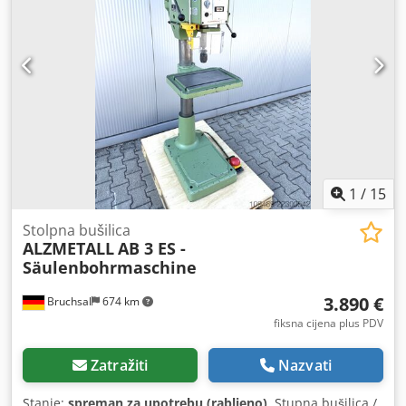
- 1750 o/min Pogonski motor: 380 V, 0,9/1,5 kW Težina: 340
kg Potrebna površina: 600 x 920 x 1880 mm
1
/
15
Stolpna bušilica
ALZMETALL
AB 3 ES -
Säulenbohrmaschine
3.890 €
Bruchsal
674 km
fiksna cijena plus PDV
Zatražiti
Nazvati
Stanje:
spreman za upotrebu (rabljeno)
, Stupna bušilica /