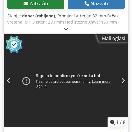
Zatražiti
Nazvati
Stanje:
dobar (rabljeno)
, Promjer bušenja: 32 mm Držak
vretena: MK 3 Isten: 290 mm Hod stezne glave: 160 mm
Dimenzije stola: 510 x 300 mm Promjer stupa: 115 mm
Pomak putem rotacijske ručke Broj okretaja vretena: 55 -
Mali oglasi
1450 o/min, beskonačno podesivo Snaga motora: 0,9 i 1,3
kW, s mogućnošću prebacivanja Priključak na mrežu: 380
V, 50 Hz Broj okretaja vretena putem 2 stupnja prijenosa, 2
brzine motora i beskonačno podesivo putem varijatorskog
prijenosa Podešavanje visine stola pomoću ručice Manja
oštećenja na poklopcu (vidi fotografije) Potrebni prostor (D
x Š x V): 1200 x 650 x 1900 mm Cedpfx Aozp Nfxekaorf
Težina: 400 kg
1
/
8