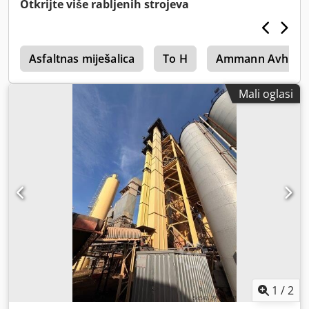
Otkrijte više rabljenih strojeva
0
Asfaltnas miješalica
To H
Ammann Avh 80
Mali oglasi
1
/
2