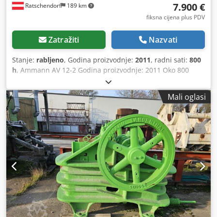
7.900 €
Ratschendorf
189 km
fiksna cijena plus PDV
Zatražiti
Nazvati
Stanje:
rabljeno
, Godina proizvodnje:
2011
, radni sati:
800
h
, Ammann AV 12-2 Godina proizvodnje: 2011 Oko 800
radnih sati Dcjdexl Uy Tepfx Acbok Servis nov U odličnom
stanju Dostava moguća širom svijeta!
Mali oglasi