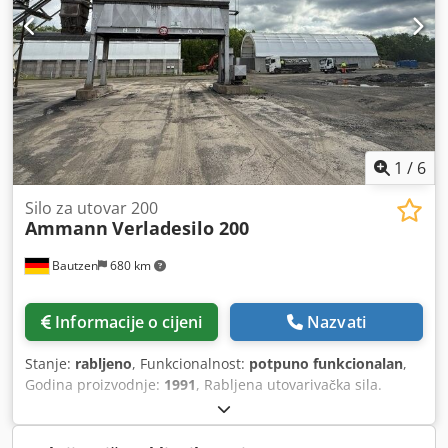
1
/
6
Silo za utovar 200
Ammann
Verladesilo 200
Bautzen
680 km
Informacije o cijeni
Nazvati
Stanje:
rabljeno
, Funkcionalnost:
potpuno funkcionalan
,
Godina proizvodnje:
1991
, Rabljena utovarivačka sila.
Proizvođač: Ulrich. Ukupni kapacitet: 200 t. - Sustav za
prijevoz materijala košaricom - Dizalica s električnim
pogonom Dsdpfx Aezq S Ewscbjck - Električni sustav