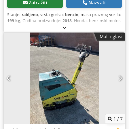
Zatražiti
Nazvati
Stanje:
rabljeno
, vrsta goriva:
benzin
, masa praznog vozila:
199 kg
, Godina proizvodnje:
2018
, Honda, benzinski motor.
Ručni start. Težina: 199 kg Snaga udarca: 30 kN Širina
ploče: 50 cm Kretanje naprijed/natrag Cijena: 1.700 € (bez
Mali oglasi
PDV-a) Na lageru imamo više komada! Dcodpfxoxw H Hvo
Acbjk
1
/
7