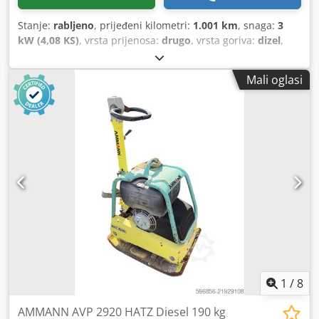
Stanje:
rabljeno
, prijeđeni kilometri:
1.001 km
, snaga:
3
kW (4,08 KS)
, vrsta prijenosa:
drugo
, vrsta goriva:
dizel
,
boja:
žuta
, masa praznog vozila:
111 kg
, prva registracija:
01/2006
, Godina proizvodnje:
2006
, vozačeva kabina:
Mali oglasi
drugo
,
1
/
8
AMMANN AVP 2920 HATZ Diesel 190 kg