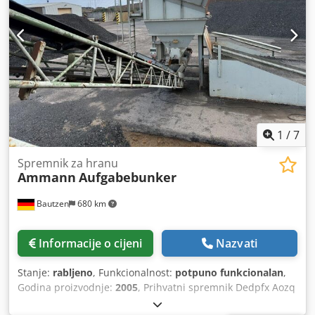
1
/
7
Spremnik za hranu
Ammann
Aufgabebunker
Bautzen
680 km
Informacije o cijeni
Nazvati
Stanje:
rabljeno
, Funkcionalnost:
potpuno funkcionalan
,
Godina proizvodnje:
2005
, Prihvatni spremnik Dedpfx Aozq
Szrscbjck Rešetkasta podnica Transportna traka