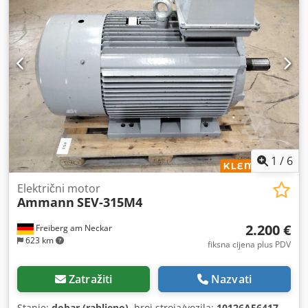
1
/
6
Električni motor
Ammann
SEV-315M4
2.200 €
Freiberg am Neckar
623 km
fiksna cijena plus PDV
Zatražiti
Nazvati
Stanje:
dobar (rabljeno)
, broj stroja/vozila:
10126A56417
,