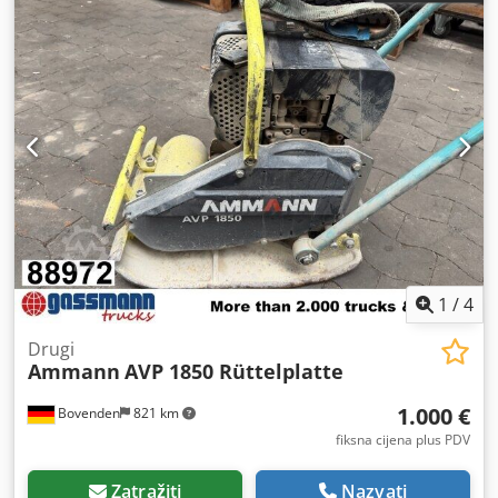
1
/
4
Drugi
Ammann
AVP 1850 Rüttelplatte
1.000 €
Bovenden
821 km
fiksna cijena plus PDV
Zatražiti
Nazvati