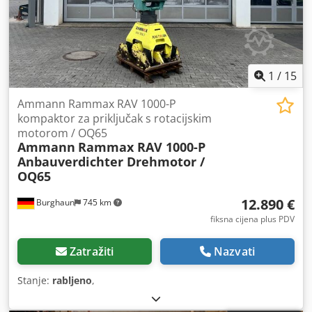
1
/
15
Ammann Rammax RAV 1000-P
kompaktor za priključak s rotacijskim
motorom / OQ65
Ammann
Rammax RAV 1000-P
Anbauverdichter Drehmotor /
OQ65
12.890 €
Burghaun
745 km
fiksna cijena plus PDV
Zatražiti
Nazvati
Stanje:
rabljeno
,