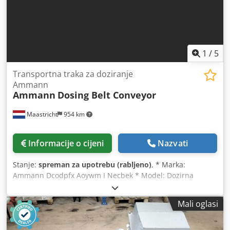
1
/
5
Transportna traka za doziranje
Ammann
Ammann
Dosing Belt Conveyor
Maastricht
954 km
Informacije o cijeni
Nazvati
Stanje:
spreman za upotrebu (rabljeno)
, * Marka:
Ammann Dcodpfx Aoywm I Necbek * Model: Dozirna
trakasta transportna traka * Dužina A-A: 1700 mm * Širina
trake: 650 mm * Pogon: 1,5 kW reduktor * Na skladištu: 6
Mali oglasi
komada.