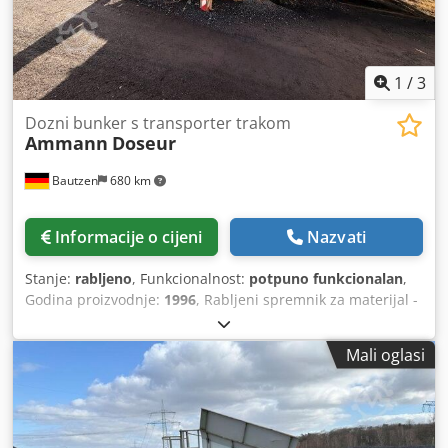
1
/
3
Dozni bunker s transporter trakom
Ammann
Doseur
Bautzen
680 km
Informacije o cijeni
Nazvati
Stanje:
rabljeno
, Funkcionalnost:
potpuno funkcionalan
,
Godina proizvodnje:
1996
, Rabljeni spremnik za materijal -
Traka za odvoz -Transportna traka Djdpfx Acjzq S Avebock
Mali oglasi