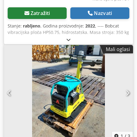
Zatražiti
Nazvati
Stanje:
rabljeno
, Godina proizvodnje:
2022
, ---- Bobcat
vibracijska ploča HP50.75, hidrostatska. Masa stroja: 350 kg
Duljina osnovne ploče: 450 mm Duljina stroja: 900 mm
Duljina stroja s ručkom: 1.600 mm Visina stroja: 820 mm
Mali oglasi
Visina ručke (u radu): 1.000 mm Visina ručke (pri
transportu): 1.500 mm Širina stroja: 450/600/750 mm
Motor: Hatz Supra 1D50S Gorivo: dizel Snaga motora pri
o/min: 7 kW pri 3200 Maksimalna frekvencija vibracije: 70
Hz Maksimalna centrifugalna sila: 50 kN Kut nagiba: 36 %
Amplituda: 1,7 mm Dcjdpozkz Tkjfx Acbsk
1
/
3