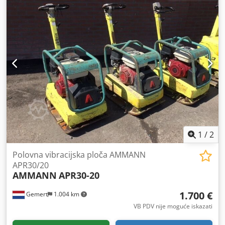
1
/
2
Polovna vibracijska ploča AMMANN
APR30/20
AMMANN
APR30-20
1.700 €
Gemert
1.004 km
VB PDV nije moguće iskazati