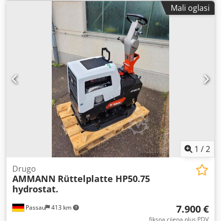
Transportni sustav, duljina 12 m, širina trake 650 mm
Mali oglasi
1
/
2
Drugo
AMMANN
Rüttelplatte HP50.75
hydrostat.
7.900 €
Passau
413 km
fiksna cijena plus PDV