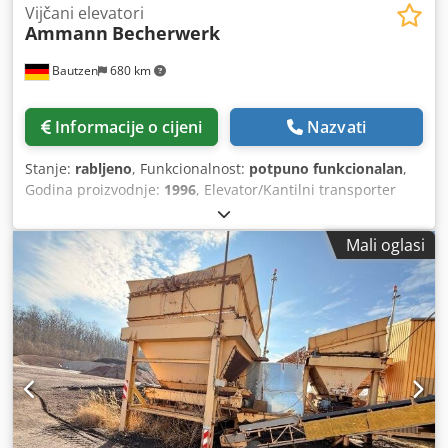
Vijčani elevatori
Ammann
Becherwerk
Bautzen
680 km
Informacije o cijeni
Nazvati
Stanje:
rabljeno
, Funkcionalnost:
potpuno funkcionalan
,
Godina proizvodnje:
1996
, Elevator/Kantilni transporter
Primjena kao sustav za transport recikliranog materijala
putem daljinskog upravljanja Djdpfszq S Dasx Acbeck
Mali oglasi
Visina: 26 m