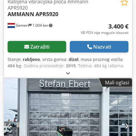
Rabljena vibracijska ploča Ammann
APR5920
AMMANN
APR5920
3.400 €
Gemert
1.004 km
VB PDV nije moguće iskazati
Zatražiti
Nazvati
Stanje:
rabljeno
, vrsta goriva:
dizel
, masa praznog vozila:
484 kg
, Godina proizvodnje:
2019
, Težina: 484 kg Udarna
snaga: 59 kN Dizel, 1 cilindar, motor Hatz (1b40) Dedexw H
Hcepfx Acbsck Kretanje naprijed/nazad. Električni start.
Mali oglasi
Širina ploče: 60 cm Cijena po komadu: 3.400 € (bez PDV-a)
Na zalihama imamo više komada!