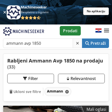
Machineseeker
Na aplikaciju
Besplatno u trgovini
Prodati
Pretraži
Rabljeni Ammann Avp 1850 na prodaju
(33)
Filter
Relevantnost
Ammann
Ukloni sve filtre
Mali oglasi