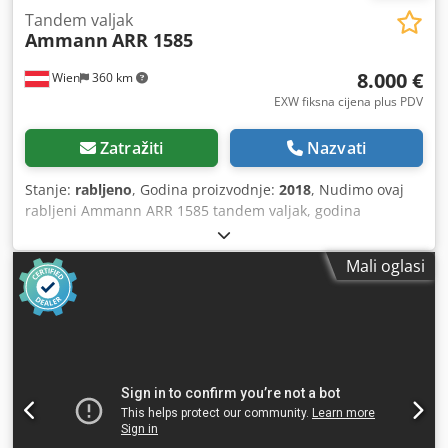
Tandem valjak
Ammann
ARR 1585
8.000 €
Wien
360 km
EXW fiksna cijena plus PDV
Zatražiti
Nazvati
Stanje:
rabljeno
, Godina proizvodnje:
2018
, Nudimo ovaj
rabljeni Ammann ARR 1585 tandem valjak, godina
proizvodnje 2018. Tip: ARR 1585 Serijski broj: 558D063
Radna masa: 1 395 kg Maksimalna masa: 1 405 kg Nazivna
Mali oglasi
snaga: 13,2 kW Godina proizvodnje: 2018 Dcsdszddcpepfx
Acbek Ako imate dodatna pitanja ili su vam potrebne
dodatne informacije, slobodno nam pošaljite poruku ili nas
nazovite.