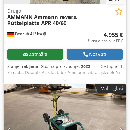
Drugo
AMMANN
Ammann revers.
Rüttelplatte APR 40/60
4.955 €
Passau
413 km
fiksna cijena plus PDV
Zatražiti
Nazvati
Stanje:
rabljeno
, Godina proizvodnje:
2023
, ---- Dostupno 3
komada. Dcsdpfx Acozkzzbjbjk Ammann, vibracijska ploča
s hodom unatrag, model APR 40/60. Kataloški broj:
100563147 Godina proizvodnje: 2023. Ammann, vibracijska
Mali oglasi
ploča s hodom unatrag, model APR 40/60. Kataloški broj:
100563148 Godina proizvodnje: 2023. Podaci: Motor: Hatz /
dizel Masa stroja: 284 kg Širina sabijanja: 600 mm