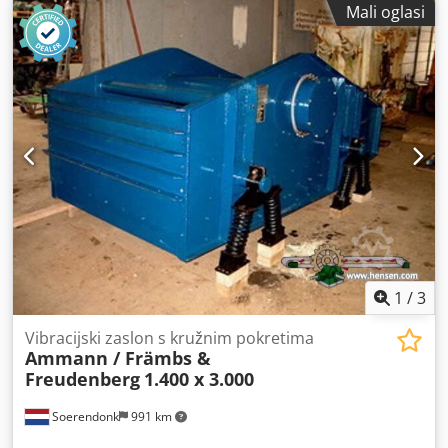
Mali oglasi
1
/
3
Vibracijski zaslon s kružnim pokretima
Ammann / Främbs &
Freudenberg
1.400 x 3.000
Soerendonk
991 km