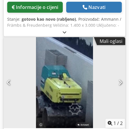
Informacije o cijeni
Nazvati
Stanje:
gotovo kao novo (rabljeno)
, Proizvođač: Ammann /
Främbs & Freudenberg Veličina: 1.400 x 3.000 Uključeno: -
Električni motor - Kardansko vratilo - Opružni elementi.
Vibracijski ekran je remontovan, pjeskaren i obojen. Djdpfx
Mali oglasi
Aeg Snutjcbsck
1
/
2