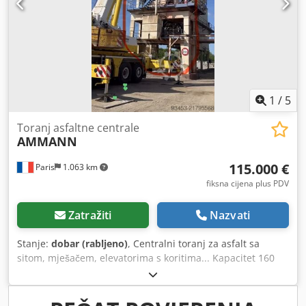
1
/
5
Toranj asfaltne centrale
AMMANN
115.000 €
Paris
1.063 km
fiksna cijena plus PDV
Zatražiti
Nazvati
Stanje:
dobar (rabljeno)
, Centralni toranj za asfalt sa
sitom, mješačem, elevatorima s koritima... Kapacitet 160
tona na sat Dedpsy Hf Dusfx Acbjck