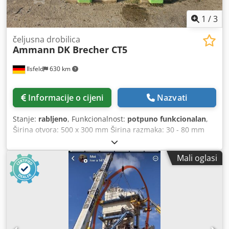
1
/
3
čeljusna drobilica
Ammann
DK Brecher CT5
Ilsfeld
630 km
Informacije o cijeni
Nazvati
Stanje:
rabljeno
, Funkcionalnost:
potpuno funkcionalan
,
Širina otvora: 500 x 300 mm Širina razmaka: 30 - 80 mm
Težina: 6.100 kg Potreba za snagom: 22 kW Dodpfx Acey
Tyaqobsck Stroj je u potpunosti remontiran u radionici i
Mali oglasi
opremljen novim čeljustima za drobljenje te novim bočnim
klinovima.