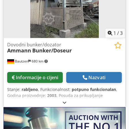
• zbijanje betonskih opločnika • radovi popločavanja •
cestovni radovi • zbijanje tla i podloge • iskopi i temelji
Stanje: Rabljeni stroj, kompletan. HATZ motor – izdržljiva i
cijenjena dizel jedinica.
1
/
3
Dovodni bunker/dozator
Ammann
Bunker/Doseur
Bautzen
680 km
Informacije o cijeni
Nazvati
Stanje:
rabljeno
, Funkcionalnost:
potpuno funkcionalan
,
Godina proizvodnje:
2003
, Posuda za prikupljanje
materijala -Nadgradnja -Rešetkasta podnica Dodpfx Acozq
S Hzobjck -Traka za odvođenje/prijenos -Transportna traka