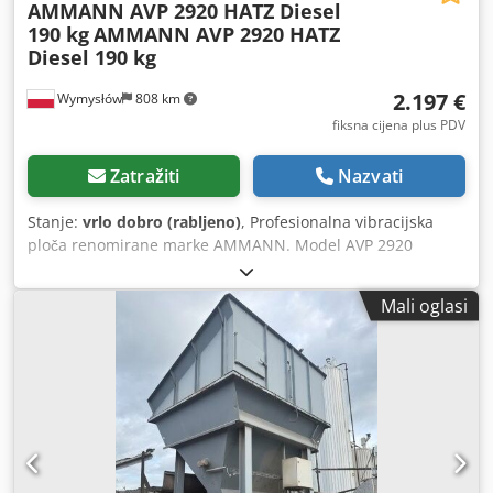
AMMANN AVP 2920 HATZ Diesel
190 kg
AMMANN AVP 2920 HATZ
Diesel 190 kg
2.197 €
Wymysłów
808 km
fiksna cijena plus PDV
Zatražiti
Nazvati
Stanje:
vrlo dobro (rabljeno)
, Profesionalna vibracijska
ploča renomirane marke AMMANN. Model AVP 2920
opremljen je pouzdanim HATZ Diesel motorom snage 5 kW.
Stroj je namijenjen za profesionalne radove u postavljanju
Mali oglasi
opločnika, cestogradnji te za zbijanje tla, betonskih
elemenata, podloge i asfalta. Uređaj je potpuno mehanički,
čvrste njemačke konstrukcije. Vizualno stanje odgovara
fotografijama – uobičajeni tragovi korištenja. Tehnički
podaci: • Proizvođač: AMMANN • Model: AVP 2920 • Godina
proizvodnje: 1999 • Motor: HATZ Diesel • Tip motora: 1B30-
6 • Snaga: 5 kW Dedpfjy Sifyex Acbeck • Radna masa: 190
kg • Ručno pokretanje • Proizvedeno u Njemačkoj Primjena: