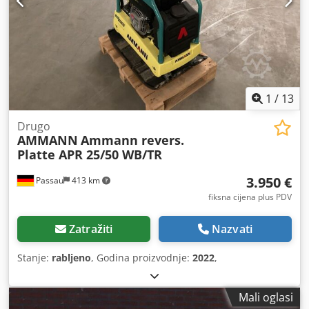
1
/
13
Drugo
AMMANN
Ammann revers.
Platte APR 25/50 WB/TR
3.950 €
Passau
413 km
fiksna cijena plus PDV
Zatražiti
Nazvati
Stanje:
rabljeno
, Godina proizvodnje:
2022
,
Mali oglasi