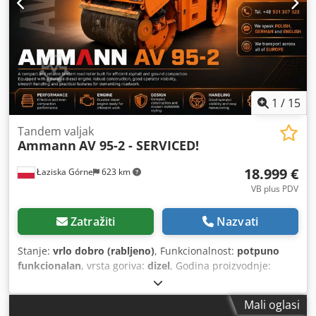
1
/
15
Tandem valjak
Ammann
AV 95-2 - SERVICED!
18.999 €
Łaziska Górne
623 km
VB plus PDV
Zatražiti
Nazvati
Stanje:
vrlo dobro (rabljeno)
, Funkcionalnost:
potpuno
funkcionalan
, vrsta goriva:
dizel
, Godina proizvodnje:
2011
, radni sati:
4.408 h
, Oprema:
dodatna svjetla,
hidraulika grippera, nizak nivo buke, pogon na sva četiri
Mali oglasi
kotača, računalo na vozilu
, Na prodaju valjak kupljen