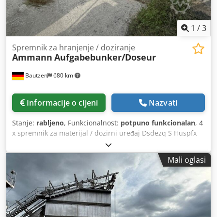
1
/
3
Spremnik za hranjenje / doziranje
Ammann
Aufgabebunker/Doseur
Bautzen
680 km
Informacije o cijeni
Nazvati
Stanje:
rabljeno
, Funkcionalnost:
potpuno funkcionalan
, 4
x spremnik za materijal / dozirni uređaj Dsdezq S Huspfx
Acbjck - odvodni transporter - transportni trak / prijenosni
trak - električna instalacija, ako postoji
Mali oglasi