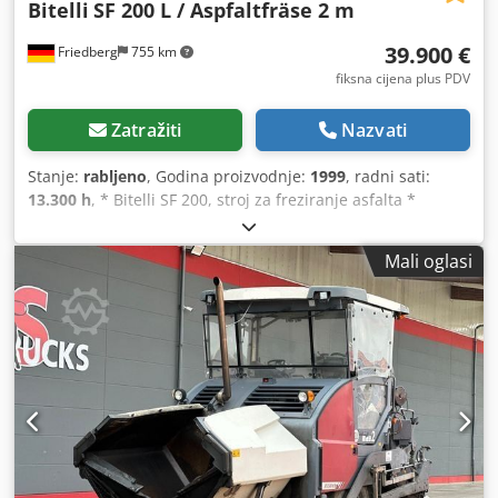
Bitelli
SF 200 L / Aspfaltfräse 2 m
39.900 €
Friedberg
755 km
fiksna cijena plus PDV
Zatražiti
Nazvati
Stanje:
rabljeno
, Godina proizvodnje:
1999
, radni sati:
13.300 h
, * Bitelli SF 200, stroj za freziranje asfalta *
Godina proizvodnje: 1999. * Radni sati: 13.000 sati * MB
motor * Širina freziranja: 2 m * Hidraulični sklopivi
Mali oglasi
transporter Cedpezm Epbofx Agtjrf * Težina: 29.000 kg *
Više fotografija i videozapisa dostupno putem WhatsAppa
* Podaci su bez jamstva i podložni promjenama.