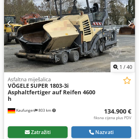
1
/
40
Asfaltna miješalica
VÖGELE
SUPER 1803-3i
Asphaltfertiger auf Reifen 4600
h
134.900 €
Kaufungen
803 km
fiksna cijena plus PDV
Zatražiti
Nazvati