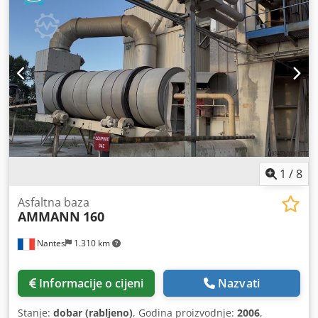
1
/
8
Asfaltna baza
AMMANN
160
Nantes
1.310 km
Informacije o cijeni
Nazvati
Stanje:
dobar (rabljeno)
, Godina proizvodnje:
2006
,