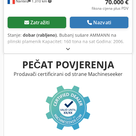
70.000 €
Nantes
1.310 km
fiksna cijena plus PDV
Zatražiti
Nazvati
Stanje:
dobar (rabljeno)
, Bubanj sušare AMMANN na
plinski plamenik Kapacitet: 160 tona na sat Godina: 2006.
Codeywctzopfx Agtorf
PEČAT POVJERENJA
Prodavači certificirani od strane Machineseeker