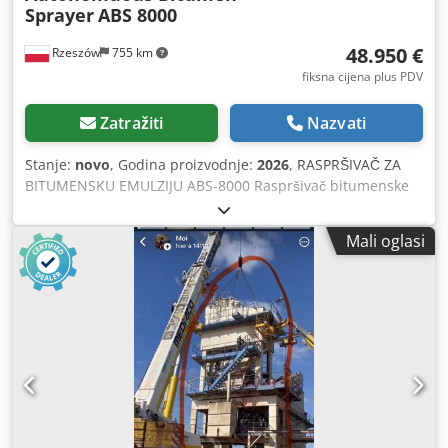
Sprayer
ABS 8000
48.950 €
Rzeszów
755 km
fiksna cijena plus PDV
Zatražiti
Nazvati
Stanje:
novo
, Godina proizvodnje:
2026
, RASPRŠIVAČ ZA
BITUMENSKU EMULZIJU ABS-8000 Raspršivač bitumenske
emulzije ABS 8000 – optimalna je oprema za obavljanje
velikih količina posla u najkraćem mogućem vremenu.
Mali oglasi
Autonomni dizelski motor omogućuje ugradnju opreme na
bilo koji kamion. Elementi upravljanja smješteni su na
zasebnoj ploči u vozačkoj kabini s djelomičnom
redundancijom u upravljačkom ormaru, što olakšava
podešavanje opreme i prelazak njenih radnih tijela iz
transportnog u radni položaj. Bitumenska pumpa i zaporni
ventili visoke kvalitete osiguravaju nesmetan rad opreme.
TEHNIČKI PODACI Gustoća površinskog premaza – od 100
g/m2 do 1600 g/m2 Širina prskanja – od 2 m do 3,7 m
Sustav čišćenja. Zapremina rezervoara 8000 l. Funkcija