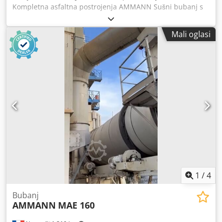
Kompletna asfaltna postrojenja AMMANN Sušni bubanj s
plamenikom: 2006. Filtar: 2014. ERMIIS automatizacija:
2013. Kapacitet: 160 tona/sat Stroj trenutno u fazi
Mali oglasi
demontaže Cedpsxqpvtjfx Agtorf
1
/
4
Bubanj
AMMANN
MAE 160