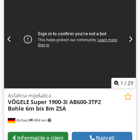
transportno vozilo poput kamioneta. Prskalica za asfalt BS-
500: Pogonski blok (benzinski motor HONDA GX-160, zračno
hlađen - 3,6 kW). Snaga motora - 3,6 kW. Gorivo benzin.
Dužina šipke za ručnu prskalicu – 4 m. Dužina šipke za
prskanje – 7 mlaznica. Spremnik emulzije – 500 l. 1 godina
garancije. Codpfx Aged Swg Hoterf
1
/
29
Asfaltna miješalica
VÖGELE
Super 1900-3i AB600-3TP2
Bohle 6m bis 8m ZSA
Aichach
484 km
Informacije o cijeni
Nazvati