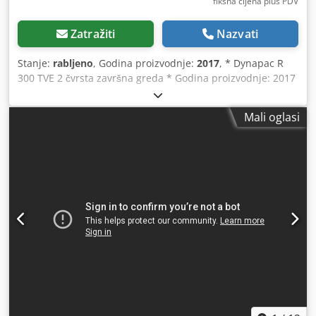
fiksna cijena plus PDV
Zatražiti
Nazvati
Stanje:
rabljeno
, Godina proizvodnje:
2017
, * Dynapac R
300 TVE 2 čvrsta završna greda * Godina proizvodnje: 2017
* Širina ugradnje: 11,75 m - 13,75 m Codpfx Asyq A S
Nogterf * Više slika i videa dostupno putem WhatsAppa *
Mali oglasi
Podaci bez jamstva, moguća prethodna prodaja.