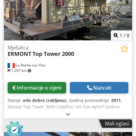
1
/
8
Mješalica
ERMONT
Top Tower 2000
La Roche-sur-Yon
1.297 km
Informacije o cijeni
Nazvati
Stanje:
vrlo dobro (rabljeno)
, Godina proizvodnje:
2011
,
Mješač Top Tower 3000 Cjdpfsxz Um Eox Agterf Godina
proizvodnje: 2011 Kapacitet: 200 tona / sat Obrađeno:
800.000 tona
Mali oglasi