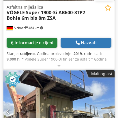
Asfaltna miješalica
VÖGELE
Super 1900-3i AB600-3TP2
Bohle 6m bis 8m ZSA
Aichach
484 km
Informacije o cijeni
Nazvati
Stanje:
rabljeno
, Godina proizvodnje:
2019
, radni sati:
9.000 h
, * Vögele Super 1900-3i finišer za asfalt * Godina
proizvodnje: 2019 * 9000 sati * 142 kW * 22150 kg * Greda:
26AB / AB600-3 TP2 sabijajuća greda Crodpfxezlir Rj Agtsf *
Mali oglasi
Hidraulična radna širina: 6 m * Automatsko niveliranje *
Centralno podmazivanje * Proširenja: 2x 75 cm i 2x 25 cm *
Ukupna radna širina: 8 m