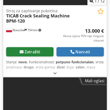
1
/
12
Stroj za zaptivanje pukotina
TICAB
Crack Sealing Machine
BPM-120
13.000 €
Rzeszów
754 km
fiksna cijena PDV nije moguće
iskazati
Zatražiti
Nazvati
Stanje:
novo
, Funkcionalnost:
potpuno funkcionalan
, vrsta
prijenosa:
drugo
, vrsta goriva:
dizel
, boja:
zelen
, masa
praznog vozila:
734 kg
, emisijska klasa:
nijedan
, vrsta
jarbola:
drugo
, kočnice:
drugo
, ovjes:
drugo
, Godina
Mali oglasi
proizvodnje:
2026
, Oprema:
nizak nivo buke
, TICAB BPM
120 stroj za zapunjavanje pukotina | Kompaktno
profesionalno rješenje za popravak asfalta i održavanje
cesta TICAB BPM 120 pouzdan je i jednostavan za
korištenje stroj za zapunjavanje pukotina, namijenjen
preciznom ispunjavanju pukotina u asfaltu, brtvljenju