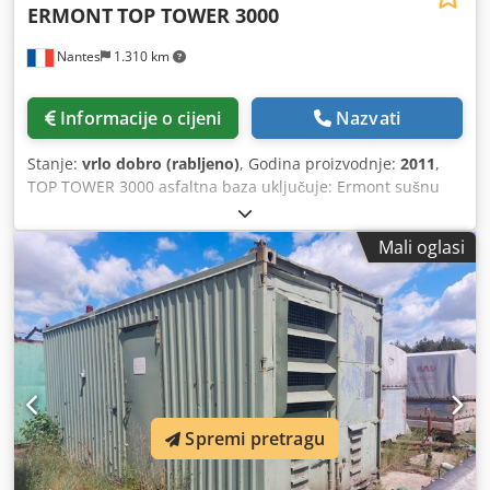
ERMONT
TOP TOWER 3000
Nantes
1.310 km
Informacije o cijeni
Nazvati
Stanje:
vrlo dobro (rabljeno)
, Godina proizvodnje:
2011
,
TOP TOWER 3000 asfaltna baza uključuje: Ermont sušnu
bubanj + CBS plamenik + filter i silo ispod filtera +
mješalicu, 6 dozirnih silosa. 2 silosa za skladištenje
Mali oglasi
bitumena. Godina: 2011. Kapacitet: 200 tona/sat.
Codpfxoxpm Tts Agtjrf
Spremi pretragu