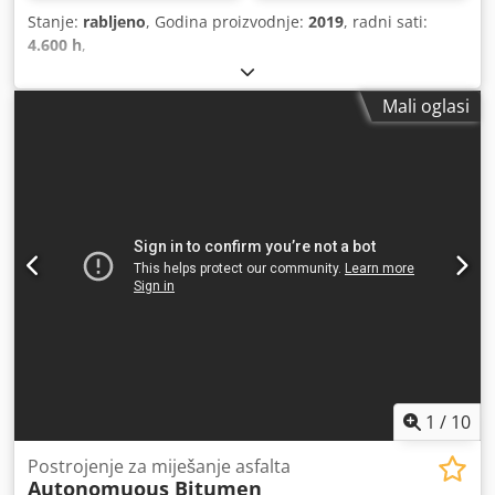
Stanje:
rabljeno
, Godina proizvodnje:
2019
, radni sati:
4.600 h
,
Mali oglasi
1
/
10
Postrojenje za miješanje asfalta
Autonomuous Bitumen