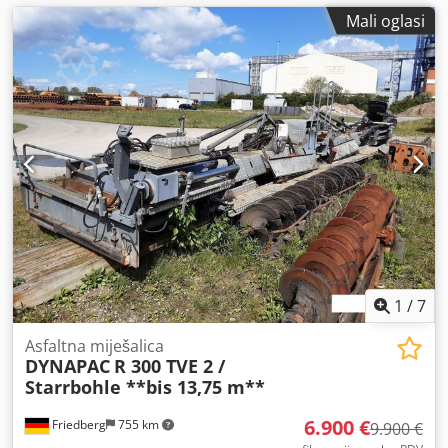
Mali oglasi
1
/
7
Asfaltna miješalica
DYNAPAC
R 300 TVE 2 /
Starrbohle **bis 13,75 m**
6.900 €
Friedberg
755 km
9.900 €