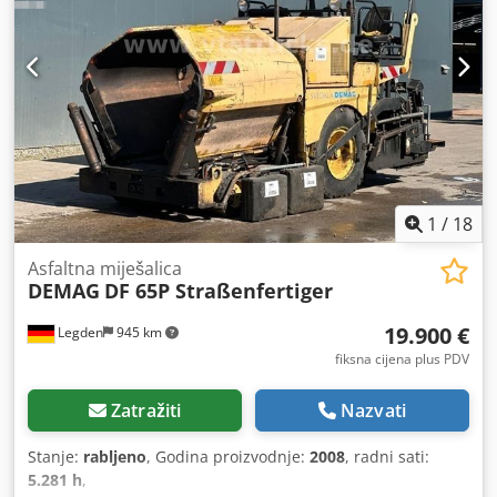
unutar vozačeve kabine i na tijelu prskalice.
1
/
18
Asfaltna miješalica
DEMAG
DF 65P Straßenfertiger
19.900 €
Legden
945 km
fiksna cijena plus PDV
Zatražiti
Nazvati
Stanje:
rabljeno
, Godina proizvodnje:
2008
, radni sati:
5.281 h
,