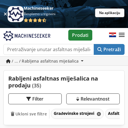
Machineseeker
Na aplikaciju
Besplatno u trgovini
Prodati
Pretraži
/ ... / Rabljena asfaltnas miješalica
Rabljeni asfaltnas miješalica na
prodaju
(35)
Filter
Relevantnost
Građevinske strojevi
Asfaltna 
Ukloni sve filtre