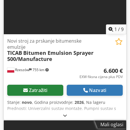
1
/
9
Novi stroj za prskanje bitumenske
emulzije
TICAB
Bitumen Emulsion Sprayer
500/Manufacture
6.600 €
Rzeszów
755 km
EXW fiksna cijena plus PDV
Zatražiti
Nazvati
Stanje:
novo
, Godina proizvodnje:
2026
, Na lageru
Prednosti: Univerzalni sustav montaže. Pumpni sustav s
ugrađenim filtrom za punjenje/pražnjenje spremnika
bitumenskom emulzijom. Ugrađeni grijač (plamenik na
Mali oglasi
plinski propan). BS-500 se može montirati na prikolicu ili