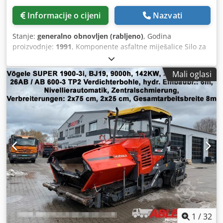
Informacije o cijeni
Nazvati
Stanje:
generalno obnovljen (rabljeno)
, Godina
proizvodnje:
1991
, Komponente asfaltne miješalice Silo za
gotovu smjesu TELTOMAT s kantnim elevatorom Sito-
tromla i sušara Dvoosovinski prisilni mikser Spremnik lož
Mali oglasi
ulja 30.000 L AMECO filterski sustav Bitumenski spremnici
Silos s vijčanim transporterom Codpfstph A Nex Agtorf
1
/
32