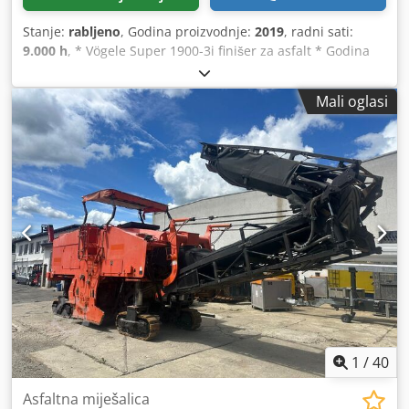
Stanje:
rabljeno
, Godina proizvodnje:
2019
, radni sati:
9.000 h
, * Vögele Super 1900-3i finišer za asfalt * Godina
proizvodnje: 2019 * 9000 sati * 142 kW * 22150 kg * Greda:
26AB / AB600-3 TP2 sabijajuća greda * Hidraulična radna
Mali oglasi
širina: 6 m * Automatsko niveliranje * Centralno
podmazivanje * Proširenja: 2x 75 cm i 2x 25 cm * Ukupna
radna širina: 8 m Crjdpfxszlilwe Agtef
1
/
40
Asfaltna miješalica