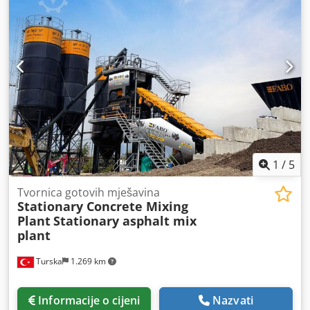
1
/
5
Tvornica gotovih mješavina
Stationary Concrete Mixing
Plant
Stationary asphalt mix
plant
Turska
1.269 km
Informacije o cijeni
Nazvati