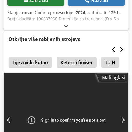
Zatražiti
Nazvati
Stanje:
novo
, Godina proizvodnje:
2024
, radni sati:
129 h
,
Broj skladišta: 100637990 Dimenzije za transport (D x Š x
V): 0 x 0 x 0 ---- dobro stanje Crjdpfozkzyqjx Agtef
Otkrijte više rabljenih strojeva
8
Lijevnički kotao
Keterni finišer
To H
A
Mali oglasi