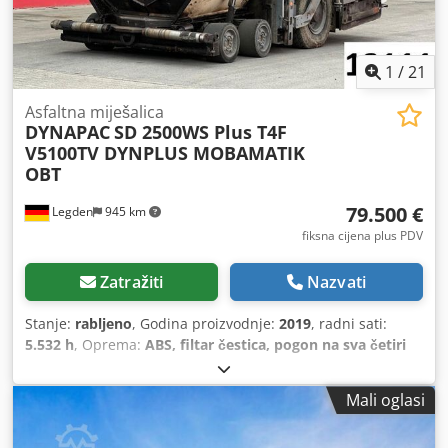
1
/
21
Asfaltna miješalica
DYNAPAC
SD 2500WS Plus T4F
V5100TV DYNPLUS MOBAMATIK
OBT
79.500 €
Legden
945 km
fiksna cijena plus PDV
Zatražiti
Nazvati
Stanje:
rabljeno
, Godina proizvodnje:
2019
, radni sati:
5.532 h
, Oprema:
ABS, filtar čestica, pogon na sva četiri
kotača
,
Mali oglasi