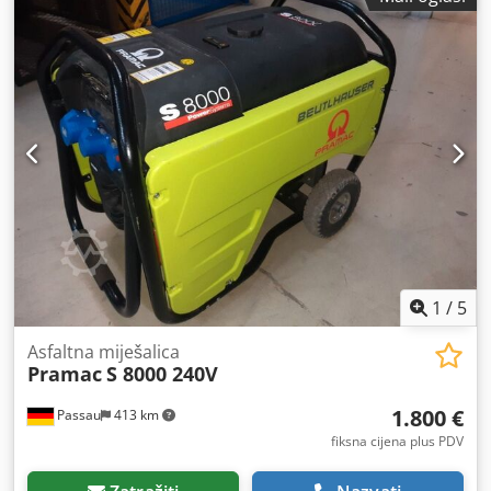
sada za cijene, dostupnost, mogućnosti dostave i potpune
tehničke specifikacije.
1
/
5
Asfaltna miješalica
Pramac
S 8000 240V
1.800 €
Passau
413 km
fiksna cijena plus PDV