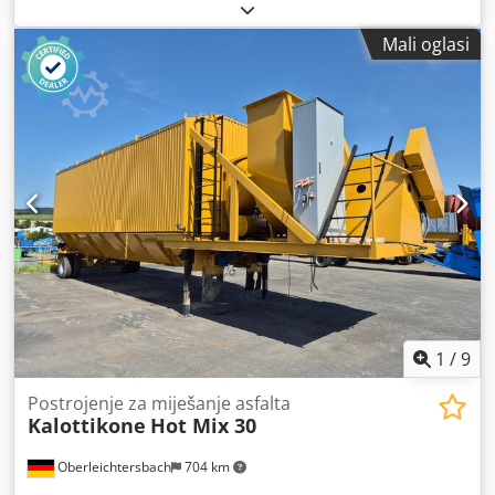
Mali oglasi
1
/
9
Postrojenje za miješanje asfalta
Kalottikone
Hot Mix 30
Oberleichtersbach
704 km