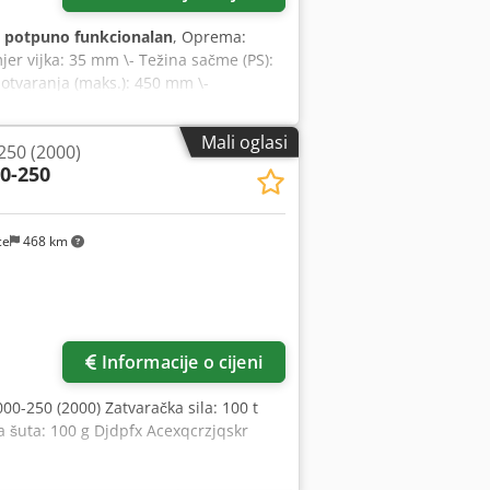
:
potpuno funkcionalan
, Oprema:
omjer vijka: 35 mm \- Težina sačme (PS):
otvaranja (maks.): 450 mm \-
mak panela): 700 mm \- Upravljački
 \- Dimenzije stroja (D × Š × V): 5.200
Mali oglasi
250 (2000)
00-250
ce
468 km
Informacije o cijeni
00-250 (2000) Zatvaračka sila: 100 t
šuta: 100 g Djdpfx Acexqcrzjqskr