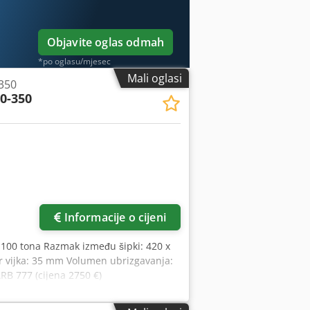
Objavite oglas odmah
*po oglasu/mjesec
Mali oglasi
350
00-350
Informacije o cijeni
a: 100 tona Razmak između šipki: 420 x
 vijka: 35 mm Volumen ubrizgavanja:
RB 777 (cijena 2750 €)