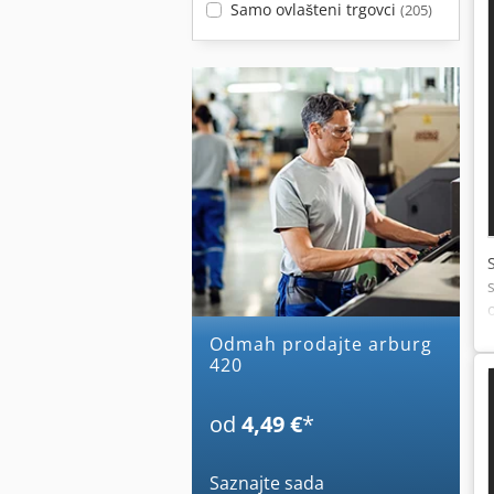
Samo ovlašteni trgovci
(205)
Odmah prodajte arburg
420
od
4,49 €
*
Saznajte sada