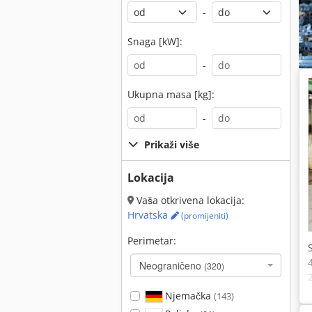
-
Snaga [kW]:
-
Ukupna masa [kg]:
-
Prikaži više
Lokacija
Vaša otkrivena lokacija:
Hrvatska
(promijeniti)
Perimetar:
Neograničeno
(320)
Njemačka
(143)