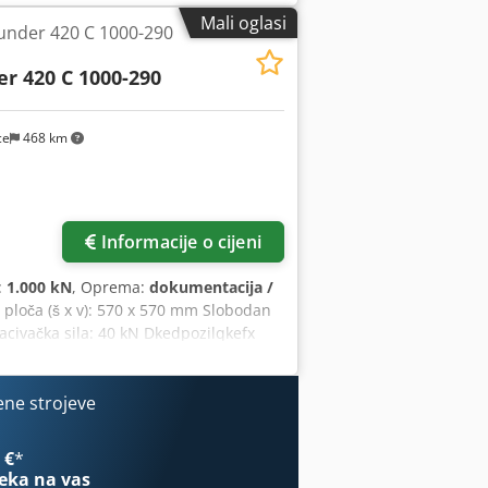
Mali oglasi
ounder 420 C 1000-290
er 420 C 1000-290
ce
468 km
Informacije o cijeni
:
1.000 kN
, Oprema:
dokumentacija /
 ploča (š x v): 570 x 570 mm Slobodan
civačka sila: 40 kN Dkedpozilqkefx
30% stakla Maks. volumen taline: 144
a: 3650 kg Jezici: češki, engleski,
4., trenutno nije priključen na struju
ene strojeve
 €
*
eka na vas