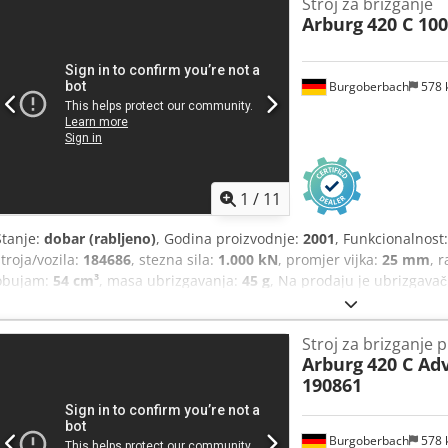
Stroj za brizganje
Arburg
420 C 100
Burgoberbach
578
1
/
11
Stanje:
dobar (rabljeno)
, Godina proizvodnje:
2001
, Funkcionalnost
stroja/vozila:
184686
, stezna sila:
1.000 kN
, promjer vijka:
25 mm
, 
obujam:
54 cm³
, masa ubrizgavanja:
45 g
, Na prodaju je ubrizgava
1000-150/60. Mašina je tehnički ispravna i veoma dobro održavana.
opreme. Rotacioni sto, transport granulata, uređaji za temperiranj
Stroj za brizganje p
uključeni u ponudu. Tehnički podaci: Godina proizvodnje: 2001 Sila
Arburg
420 C Ad
420 x 420 mm Put otvaranja: 500 mm Dedpjx E U Elofx Acqokr Visi
190861
ploča za alat: 570 x 570 mm Put izbacivača: 175 mm Prečnik puža: 
cm³ Masa ubrizgavanja: 45 g/PS Po želji, transport i utovar mogu bi
dodatnu nadoknadu. Cene su bez uračunatog PDV-a. Pregled je mog
Burgoberbach
578