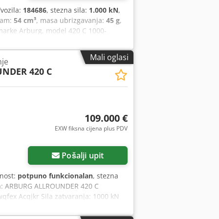
u? Za dodatne informacije ili mogućnosti
/vozila:
184686
, stezna sila:
1.000 kN
,
jam:
54 cm³
, masa ubrizgavanja:
45 g
,
 marke Arburg, model 420 C 1000-
odaci: Godina proizvodnje: 2001 Sila
ranja: 500 mm Visina ugradnje alata:
Mali oglasi
nje
Promjer puža: 25 mm Teoretski
NDER 420 C
anja: 45 g/PS Stroj se prodaje bez
emperirni uređaji i ostala dodatna
109.000 €
EXW fiksna cijena plus PDV
Pošalji upit
lnost:
potpuno funkcionalan
, stezna
a: ARBURG ALLROUNDER 420 C
ex Acqjkr Sila zatvaranja: 1000 kN
malni hod otvaranja: 500 mm Razmak
izbacivača: 40 kN Hod izbacivača: 175