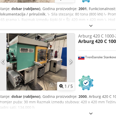
Stanje:
dobar (rabljeno)
, Godina proizvodnje:
2001
, Funkcionalnost
dokumentacija / priručnik
, \- Sila stezanja: 80 tona (800 kN) \- Pr
165 grama \- Razmak između šipki (V × Š): 420 mm × 420 mm \- Hod 
Minimalna visina kalupa: 250 mm \- Maksimalno dnevno svjetlo (raz
sustav: Selogica \- Potrošnja energije: 29,9 kW Dsdpfx Aswgamkscqekr
Arburg 420 C 1000-
mm × 1.600 mm × 2.200 mm \- Težina stroja: 3.800 kg
Arburg
420 C 10
Trenčianske Stankov
1
/
5
Stanje:
dobar (rabljeno)
, Godina proizvodnje:
2000
, Arburg 420 C 10
Promjer puža: 30 mm Razmak između stubova: 420 x 420 mm Težina 
Radni sati: 134.000 h