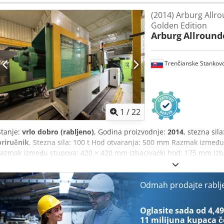
(2014) Arburg Allr
Golden Edition
Arburg
Allround
Trenčianske Stankov
1
/
22
Stanje:
vrlo dobro (rabljeno)
, Godina proizvodnje:
2014
, stezna sila
priručnik
, Stezna sila: 100 t Hod otvaranja: 500 mm Razmak između
razmak između stupova: 420 × 420 mm Izbacivački hod: 175 mm Izba
Acqer Hidraulična pumpa: 23,9 kW Puž: 35 mm, omjer L/D puža 20, 
cm³ Radnih sati: 35047 Pumpa D x Š x V: 3700 x 1650 x 2600 mm Težin
njemački Stanje: Stroj je u izvrsnom stanju U radu do 30. ožujka 202
Odmah prodajte rablj
Oglasite sada od 4,49
11 milijuna kupaca
č