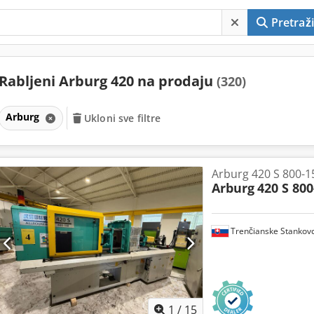
Pretraži
Rabljeni Arburg 420 na prodaju
(320)
Arburg
Ukloni sve filtre
Arburg 420 S 800-15
Arburg
420 S 800
Trenčianske Stankov
1
/
15