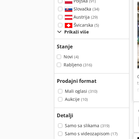
Poljska
(91)
Slovačka
(34)
Austrija
(29)
Švicarska
(5)
Prikaži više
Stanje
Novi
(4)
Rabljeno
(316)
Prodajni format
Mali oglasi
(310)
Aukcije
(10)
Detalji
Arburg
Arburg 305
Engel
Boy
Samo sa slikama
(319)
Samo s videozapisom
(17)