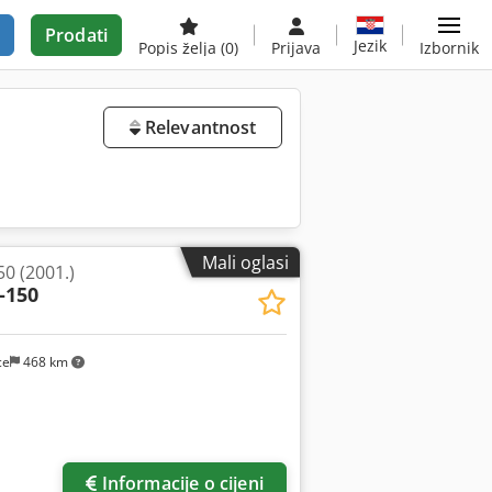
Prodati
Jezik
Popis želja
(0)
Prijava
Izbornik
Relevantnost
Mali oglasi
0 (2001.)
-150
ce
468 km
Informacije o cijeni