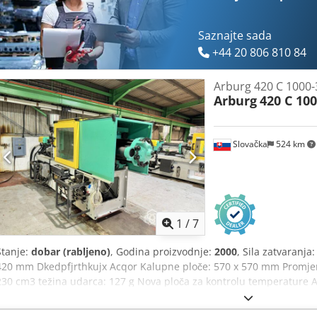
Saznajte sada
+44 20 806 810 84
Arburg 420 C 1000-
Arburg
420 C 10
Slovačka
524 km
1
/
7
Stanje:
dobar (rabljeno)
, Godina proizvodnje:
2000
, Sila zatvaranj
420 mm Dkedpfjrthkujx Acqor Kalupne ploče: 570 x 570 mm Promjer
230 cm3 težina udarca: 127 g Nova ploča za kontrolu temperature A