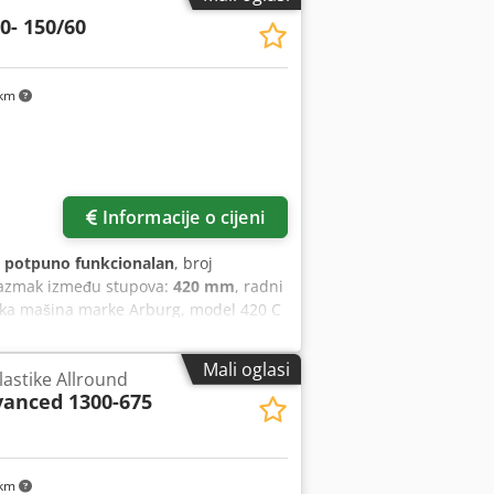
0- 150/60
 km
Informacije o cijeni
:
potpuno funkcionalan
, broj
razmak između stupova:
420 mm
, radni
čka mašina marke Arburg, model 420 C
 Mašina se prodaje bez periferne
e i ostala dodatna oprema nisu
Mali oglasi
lastike Allround
 zatvaranja: Razmak između vodilica:
vanced 1300-675
na alata za ugradnju: 250 mm Montažna
25 mm Teorijski zapreminski hod: 54
ti organizovani širom Evrope uz
uć uz prethodnu najavu. Kontaktirajte
 km