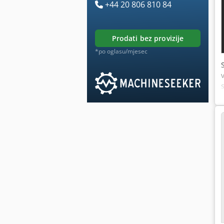
+44 20 806 810 84
prodati bez provizije
*po oglasu/mjesec