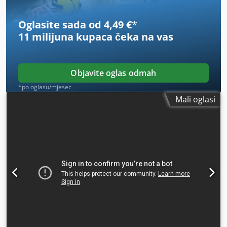
Oglasite sada od 4,49 €
*
11 milijuna kupaca
čeka na vas
Objavite oglas odmah
*po oglasu/mjesec
Mali oglasi