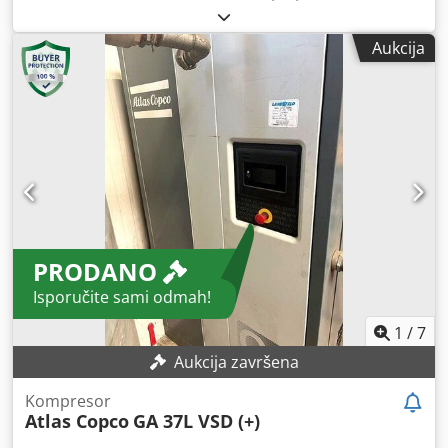
funkcionalan
, Kompresor 55 kW s ugrađenim sušačem i
frekventnim regulatorom. Vrlo dobro stanje. Nakon servisa.
Aukcija
Jamstvo 3 mjeseca. Csdpfx Ahsv Rmmmsbsrf
PRODANO
Isporučite sami odmah!
1
/
7
Aukcija završena
Kompresor
Atlas Copco
GA 37L VSD (+)