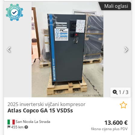
PROPUSTNOST (m3/min) TLAK (bar) 12,50 SATI RADA
Mali oglasi
(RADNO/UKUPNO) 85719 Crsdpfezq An Nsx Ahbjf
PRETVORNIK FREKVENCIJE da UGRAĐENI SUSHILICA ne
IZMJENJIVAČ TOPLINE ne HLAĐENJE (ZRAK/VODA) zrak NA
REZERVOARU ne DOKUMENTACIJA ne PRIKLJUČAK 2 1/2
NOVO/RABLJENO RABLJENO
1
/
3
2025 inverterski vijčani kompresor
Atlas Copco
GA 15 VSDSs
13.600 €
San Nicola La Strada
455 km
fiksna cijena plus PDV