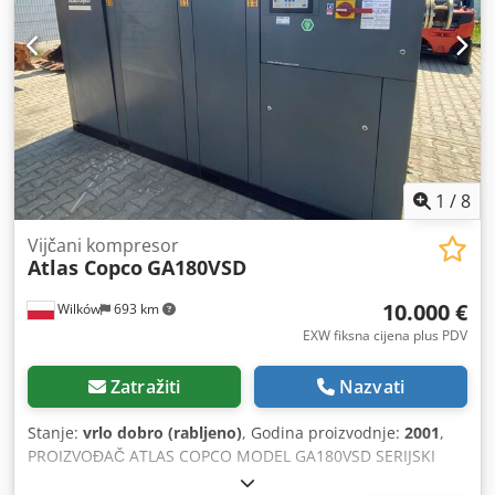
1
/
8
Vijčani kompresor
Atlas Copco
GA180VSD
10.000 €
Wilków
693 km
EXW fiksna cijena plus PDV
Zatražiti
Nazvati
Stanje:
vrlo dobro (rabljeno)
, Godina proizvodnje:
2001
,
PROIZVOĐAČ ATLAS COPCO MODEL GA180VSD SERIJSKI
BROJ AIF072891 GODINA 2001 SNAGA (kW) 181