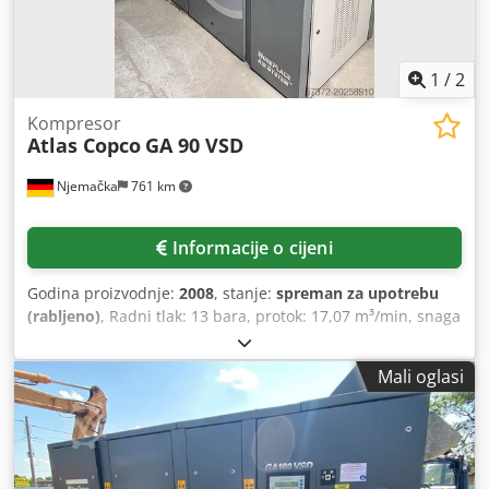
1
/
2
Kompresor
Atlas Copco
GA 90 VSD
Njemačka
761 km
Informacije o cijeni
Godina proizvodnje:
2008
, stanje:
spreman za upotrebu
(rabljeno)
, Radni tlak: 13 bara, protok: 17,07 m³/min, snaga
motora: 90 kW, brzina motora: 3480 okr/min, težina: cca
1750 kg. Frekvencijski pretvarač stroja je neispravan.
Mali oglasi
Moguć je pregled na licu mjesta. Cjdpfx Aexmkc Tjhberf