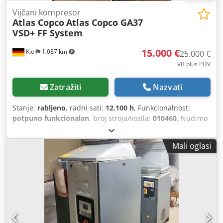
Vijčani kompresor
Atlas Copco
Atlas Copco GA37
VSD+ FF System
15.000 €
Kiel
1.087 km
25.000 €
VB plus PDV
Zatražiti
Nazvati
Stanje:
rabljeno
, radni sati:
12.100 h
, Funkcionalnost:
potpuno funkcionalan
, broj stroja/vozila:
010460
, Nudimo
snažni industrijski kompresor marke Atlas Copco za
prodaju. Uređaj je rabljen, redovito ga je održavalo stručno
Mali oglasi
osoblje i odmah je spreman za upotrebu. Tehnički podaci:
Tip: GA37 VSD+ FF (VSD+ tehnologija za najveću energetsku
učinkovitost) Radni sati: 12.100 sati Stanje: Rabljen, vrlo
dobro održavan i odmah spreman za upotrebu. Crodpfx
Ajzdqz Dohbjf Kompresor se može pregledati i testirati pod
naponom u našoj lokaciji u Kielu, uz prethodni dogovor o
terminu.