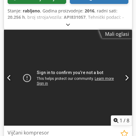
Stanje:
rabljeno
, Godina proizvodnje:
2016
, radni sati:
20.256 h
, broj stroja/vozila:
API831057
, Tehnički podaci: -
Radni sati: 20.256 h Credpfjycvtwsx Ahbof - Radni tlak: 13
bara - Isporučena količina: 4,09 m³/min - Pogon: 400 V / 26
Mali oglasi
kW - Brzina motora: 3.000 o/min - Potrebni prostor (pribl.):
Š 900 x V 1.750 x D 900 mm - Težina (pribl.): 490 kg
1
/
8
Vijčani kompresor