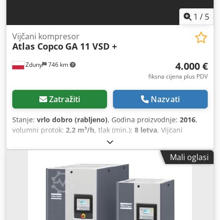
1
/
5
Vijčani kompresor
Atlas Copco
GA 11 VSD +
4.000 €
Zduny
746 km
fiksna cijena plus PDV
Zatražiti
Nazvati
Stanje:
vrlo dobro (rabljeno)
, Godina proizvodnje:
2016
,
volumni protok:
2,2 m³/h
, tlak (min.):
8 letva
, Vijčani
kompresor ATLAS COPCO GA 11 VSD + Promjenjiva brzina
(inverter) Motor 11 kW Kapacitet 1,95 m³/min Tlak 13 bara
Mali oglasi
Crsdpfxoytyh Hj Ahbef Godina proizvodnje 2016. Broj
radnih sati 9270