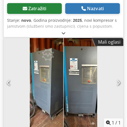
Zatražiti
Nazvati
Stanje:
novo
, Godina proizvodnje:
2025
, novi kompresor s
jamstvom (službeni smo zastupnici). cijena s popustom.
Kataloška cijena 25441 eura. mogućnost kombiniranja
sušilice Atlas Copco (dostupno). najnoviji tehnološki model.
Mali oglasi
glavne karakteristike: bar max 10 Snaga 15kw-20hp protok
zraka litara7min 3000 Cjdpfxewcm Hio Ahbjrf Za detaljne
tehničke podatke ne ustručavajte se kontaktirati me.
1
/
1