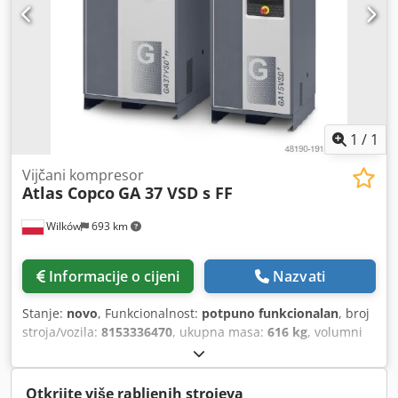
1
/
1
Vijčani kompresor
Atlas Copco
GA 37 VSD s FF
Wilków
693 km
Informacije o cijeni
Nazvati
Stanje:
novo
, Funkcionalnost:
potpuno funkcionalan
, broj
stroja/vozila:
8153336470
, ukupna masa:
616 kg
, volumni
protok:
399 m³/h
, tlak (min.):
4 letva
, tlak (maks.):
13 letva
,
razina buke:
67 dB
, vrsta hlađenja:
zrak
, Oprema:
Dostupna tipska pločica, dokumentacija / priručnik,
Otkrijte više rabljenih strojeva