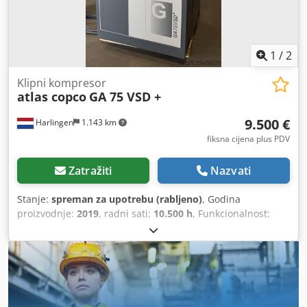
1
/
2
Klipni kompresor
atlas copco
GA 75 VSD +
9.500 €
Harlingen
1.143 km
fiksna cijena plus PDV
Zatražiti
Nazvati
Stanje:
spreman za upotrebu (rabljeno)
, Godina
proizvodnje:
2019
, radni sati:
10.500 h
, Funkcionalnost:
potpuno funkcionalan
, ukupna masa:
898 kg
, snaga:
75
kW (101,97 KS)
, volumni protok:
476 m³/h
, tlak (maks.):
13
letva
, vrsta hlađenja:
zrak
, Oprema:
Dostupna tipska
pločica, dokumentacija / priručnik
, uredan, dobro
funkcionirajući vijčani kompresor snage 75 kW, s
regulacijom frekvencije. Cedpfx Ajzrihrohbsrf