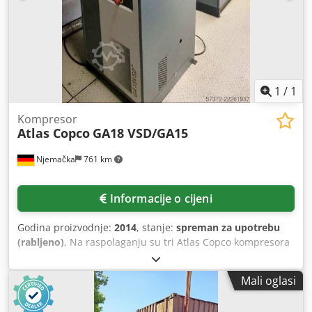
1
/
1
Kompresor
Atlas Copco
GA18 VSD/GA15
Njemačka
761 km
Informacije o cijeni
Godina proizvodnje:
2014
, stanje:
spreman za upotrebu
(rabljeno)
, Na raspolaganju su tri Atlas Copco kompresora
za stlačeni zrak. 1) Vijčani kompresor podmazan uljem
Atlas Copco GA18 VSD, godina proizvodnje: 2014, maks.
Mali oglasi
radni tlak: 13 bar, snaga: 18 kW, maks. protok zraka: 216
m³/h, dimenzije stroja (D/Š/V): cca 1300 mm/900 mm/1500