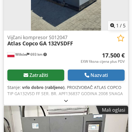
1
/
5
Vijčani kompresor S012047
Atlas Copco
GA 132VSDFF
17.500 €
Wilków
693 km
EXW fiksna cijena plus PDV
Zatražiti
Nazvati
Stanje:
vrlo dobro (rabljeno)
, PROIZVOĐAČ ATLAS COPCO
TIP GA132VSD FF SER. BR. APF136837 GODINA 2008 SNAGA
(kW) 153 KAPACITET (m3/min) 22,9 m3/min - 381 l/s TLAK
(bar) 8,5 FREKVENCIJSKI REGULATOR da UGRAĐENI SUŠAČ
Mali oglasi
da IZMJENJIVAČ ne HLAĐENJE (ZRAK/VODA) zrak NA
SPREMNIKU ne Crodextblxepfx Ahbsf DOKUMENTI ne
PRIKLJUČAK 2 NOVO/RABLJENO RABLJENO