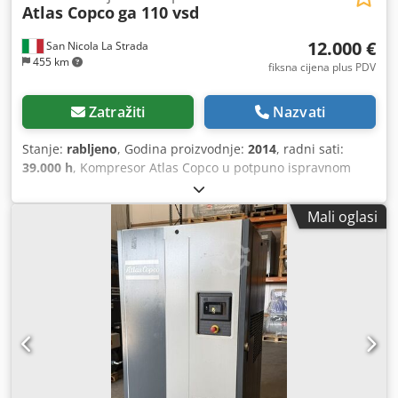
Atlas Copco
ga 110 vsd
12.000 €
San Nicola La Strada
455 km
fiksna cijena plus PDV
Zatražiti
Nazvati
Stanje:
rabljeno
, Godina proizvodnje:
2014
, radni sati:
39.000 h
, Kompresor Atlas Copco u potpuno ispravnom
stanju i tih (službeni smo zastupnici). Glavne tehničke
karakteristike: Crsdpfxszc Hmhe Ahbsf maksimalni tlak: 10
Mali oglasi
bara protočnost: 19.200 litara/min snaga: 110 kW / 150 KS