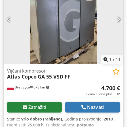
1
/
11
Vijčani kompresor
Atlas Copco
GA 55 VSD FF
4.700 €
Bystrzyca
673 km
fiksna cijena plus PDV
Zatražiti
Nazvati
Stanje:
vrlo dobro (rabljeno)
, Godina proizvodnje:
2010
,
radni sati:
75.000 h
, Funkcionalnost:
potpuno