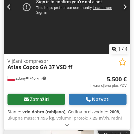
1
/
4
Vijčani kompresor
Atlas Copco
GA 37 VSD ff
5.500 €
Zduny
746 km
fiksna cijena plus PDV
Zatražiti
Nazvati
Stanje:
vrlo dobro (rabljeno)
, Godina proizvodnje:
2008
,
ukupna masa:
1.195 kg
, volumni protok:
7,25 m³/h
, radni
tlak:
13 letva
, ulazni napon:
400 V
, Vijčani kompresor
ATLAS COPCO GA 37 VSD ff Crjdjt Hdh Nopfx Ahbsf