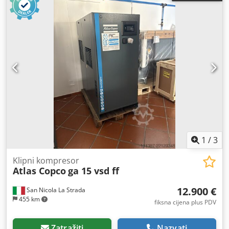
1
/
3
Klipni kompresor
Atlas Copco
ga 15 vsd ff
12.900 €
San Nicola La Strada
455 km
fiksna cijena plus PDV
Zatražiti
Nazvati