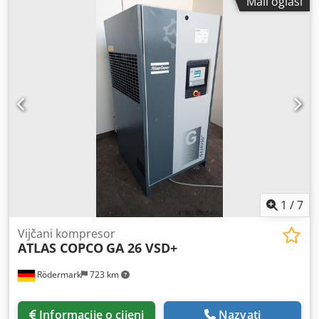
Mali oglasi
Promjenjiva brzina, (inverter) S rashladnim sušačem Motor
37 kW Kapacitet 7,25 m3/min Pritisak 13 bara Kilometraža
13200 sati Kompresor je potpuno ispravan
1
/
7
Vijčani kompresor
ATLAS COPCO
GA 26 VSD+
Rödermark
723 km
Informacije o cijeni
Nazvati