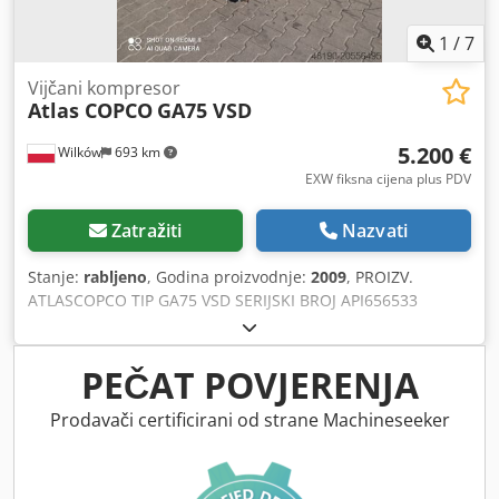
1
/
7
Vijčani kompresor
Atlas COPCO
GA75 VSD
5.200 €
Wilków
693 km
EXW fiksna cijena plus PDV
Zatražiti
Nazvati
Stanje:
rabljeno
, Godina proizvodnje:
2009
, PROIZV.
ATLASCOPCO TIP GA75 VSD SERIJSKI BROJ API656533
GODINA 2009 Csdpfx Ajxxm Atohbsrf SNAGA (kW) 75
PROTOK (m3/min) 14,68 PRITISAK (bar) 13
PEČAT POVJERENJA
Prodavači certificirani od strane Machineseeker