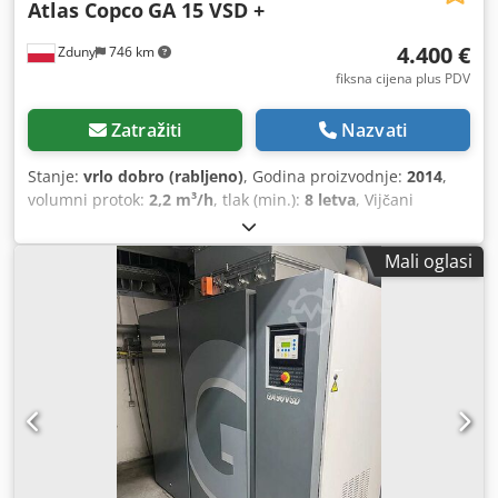
Atlas Copco
GA 15 VSD +
4.400 €
Zduny
746 km
fiksna cijena plus PDV
Zatražiti
Nazvati
Stanje:
vrlo dobro (rabljeno)
, Godina proizvodnje:
2014
,
volumni protok:
2,2 m³/h
, tlak (min.):
8 letva
, Vijčani
kompresor ATLAS COPCO GA 15 VSD + Promjenjiva brzina
(frekventni pretvarač) Cedpfxsytyd Uo Ahbsrf Motor 15 kW
Mali oglasi
Kapacitet: 2,51 m³/min Tlak: 13 bara Godina proizvodnje:
2014 Radnih sati: 11.380 Kompresor nakon servisa,
zamijenjeni filteri i ulje.