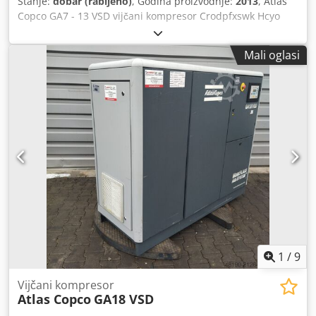
Stanje:
dobar (rabljeno)
, Godina proizvodnje:
2013
, Atlas
Copco GA7 - 13 VSD vijčani kompresor Crodpfxswk Hcyo
Ahbsf Potpuno automatski, interno potpuno ožičen i
spojen cijevima kompaktni sustav, jednostupanjska
Mali oglasi
kompresija s ubrizgavanjem ulja, hlađenje zrakom,
prigušena buka. Konačni tlak: 13,00 bara Snaga motora:
7,50 kW Količina isporuke: 1,26 m³/min
1
/
9
Vijčani kompresor
Atlas Copco
GA18 VSD