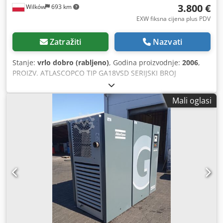
3.800 €
Wilków
693 km
EXW fiksna cijena plus PDV
Zatražiti
Nazvati
Stanje:
vrlo dobro (rabljeno)
, Godina proizvodnje:
2006
,
PROIZV. ATLASCOPCO TIP GA18VSD SERIJSKI BROJ
API422436 Crodsyk Tk Ajpfx Ahbjf GODINA 2006 SNAGA
(kW) 18,5 KAPACITET (m3/min) 3,35 TLAK (bar) 13
Mali oglasi