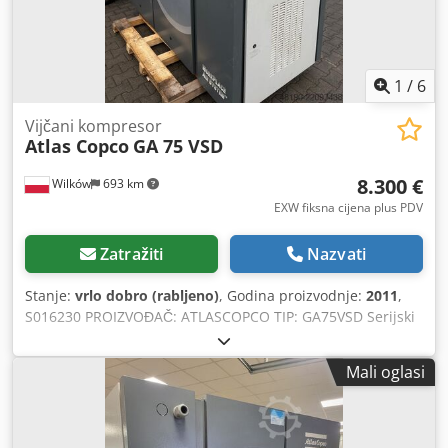
1
/
6
Vijčani kompresor
Atlas Copco
GA 75 VSD
8.300 €
Wilków
693 km
EXW fiksna cijena plus PDV
Zatražiti
Nazvati
Stanje:
vrlo dobro (rabljeno)
, Godina proizvodnje:
2011
,
S016230 PROIZVOĐAČ: ATLASCOPCO TIP: GA75VSD Serijski
broj: API658180 Godina proizvodnje: 2011 Snaga (kW): 75
Kapacitet (m3/min): 14,68 Tlak (bar): 13 Radni sati
Mali oglasi
(dok./uk.): Crjdpfxjzcnu Te Ahbjf Frekventni pretvarač: da
Ugrađeni sušač: ne Izmjenjivač: da Hlađenje (zrak/voda):
zrak Na spremniku: ne Dokumentacija: ne Priključak: 2 1/2''
Novo/polovno: polovno