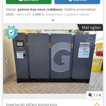
Stanje:
gotovo kao novo (rabljeno)
, Godina proizvodnje:
2025
, radni sati:
2.000 h
, Kompresor u gotovo novom
stanju (demonstracijski uređaj), samo 2.000 radnih sati.
Službeni smo zastupnici. Kataloška cijena novog uređaja:
Mali oglasi
32.074 EUR. Glavne značajke: Codpfezdf Iyex Ahbsrf
Maksimalni tlak: 10 bara Snaga: 15 kW / 20 KS Protok: 2.940
l/min
1
/
4
Inverterski vijčani kompresor