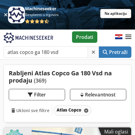
Machineseeker
Na aplikaciju
Besplatno u trgovini
Prodati
Pretraži
Rabljeni Atlas Copco Ga 180 Vsd na
prodaju
(369)
Filter
Relevantnost
Atlas Copco
Ukloni sve filtre
Mali oglasi