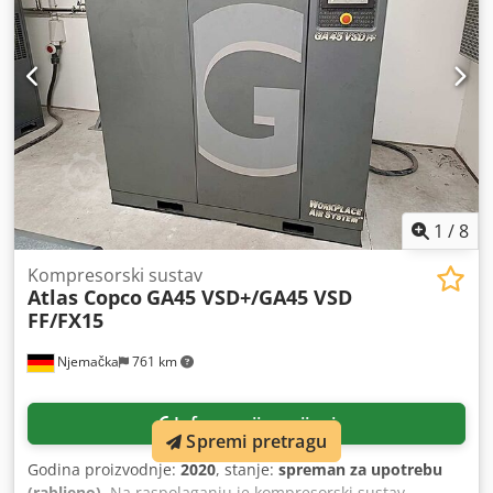
1
/
8
Kompresorski sustav
Atlas Copco
GA45 VSD+/GA45 VSD
FF/FX15
Njemačka
761 km
Informacije o cijeni
Spremi pretragu
Godina proizvodnje:
2020
, stanje:
spreman za upotrebu
(rabljeno)
, Na raspolaganju je kompresorski sustav