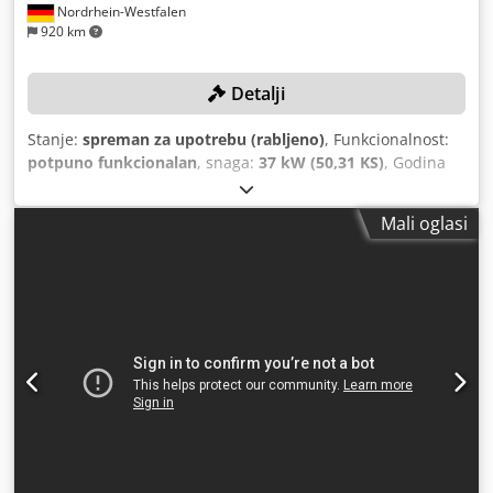
Nordrhein-Westfalen
920 km
Detalji
Stanje:
spreman za upotrebu (rabljeno)
, Funkcionalnost:
potpuno funkcionalan
, snaga:
37 kW (50,31 KS)
, Godina
proizvodnje:
2019
, tlak (maks.):
13 letva
, korisni kapacitet
spremnika:
1.500 l
, maksimalna brzina okretanja:
3.800
Mali oglasi
okr/min
, volumni protok:
475,2 m³/h
, broj stroja/vozila:
API866497
, Kompresor je temeljito servisiran u prosincu
2025., izmijenjeni su ulje i filteri! TEHNIČKI PODACI
Uključenje tlak: 8,5 bara Isključenje tlak: 10,0 bara Radna
temperatura: 76 °C Codezf Afqopfx Ahbsrf Protok zraka:
131,9 l/s Volumen tlačnog spremnika: 1.500 l Proizvođač
tlačnog spremnika: OKS Otto Klein GmbH DETALJI STROJA
Snaga motora: 37 kW Brzina motora: 3.800 o/min Radni sati
(stanje: 12/2025): 31.006 h Težina stroja: 860 kg Sljedeći
radovi izvršeni su tijekom servisa u prosincu 2025.:
Zamjena ulja Zamjena uloška zračnog filtra Zamjena uloška
uljnog filtra Zamjena uloška separacijskog uljnog filtra