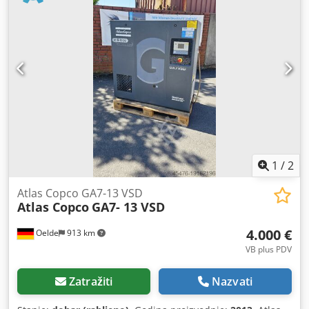
mm, težina: cca 550 kg, radni sati: cca 69.000 h. 2) Vijčani
kompresor podmazan uljem Atlas Copco GA15, godina
proizvodnje: 1998, maks. radni tlak: 13 bar, snaga: 15 kW,
maks. protok zraka: 155 m³/h, dimenzije stroja (D/Š/V): cca
1900 mm/700 mm/1600 mm, težina: cca 400 kg, radni sati:
cca 69.000 h. 3) Vijčani kompresor podmazan uljem Atlas
Copco GA15 za rezervne dijelove. Dokumentacija dostupna.
Moguća inspekcija na licu mjesta. Crjdszipgvepfx Ahbsf
1
/
2
Atlas Copco GA7-13 VSD
Atlas Copco
GA7- 13 VSD
4.000 €
Oelde
913 km
VB plus PDV
Zatražiti
Nazvati