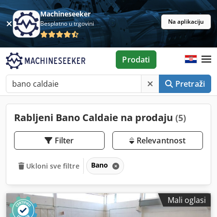
Machineseeker
Na aplikaciju
Besplatno u trgovini
Prodati
Pretraži
Rabljeni Bano Caldaie na prodaju
(5)
Filter
Relevantnost
Bano
Ukloni sve filtre
Mali oglasi