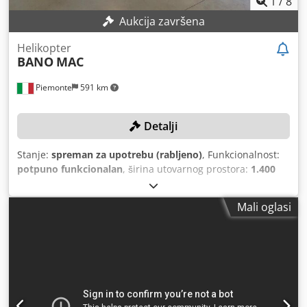
1
/
8
Aukcija završena
Helikopter
BANO
MAC
Piemonte
591 km
Detalji
Stanje:
spreman za upotrebu (rabljeno)
, Funkcionalnost:
potpuno funkcionalan
, širina utovarnog prostora:
1.400
mm
, duljina prostora za utovar:
2.900 mm
, ukupna
duljina:
6.600 mm
, ukupna širina:
2.150 mm
, ukupna
Mali oglasi
visina:
2.550 mm
, TEHNIČKI DETALJI Dkedpfx Agjxw U
Hqsper Duljina utovarnog područja: 2.900 mm Širina
utovarnog područja: 1.400 mm Rezna osovina: 1 DETALJI
STROJA Ukupna instalirana snaga: 48 kW Snaga motora
rezne osovine: 37 kW Dimenzije (D x Š x V): 6.600 x 2.150 x
2.550 mm