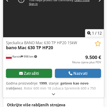
1
/
12
Sjeckalica BANO Mac 630 TP HP20 15kW
bano
Mac 630 TP HP20
9.500 €
Karsin
998 km
fiksna cijena plus PDV
Zatražiti
Nazvati
Godina proizvodnje:
1999
, stanje:
gotovo kao novo
(rabljeno)
, Rotor 600 mm 18 zubaca Spremnik 600 x 750
mm Motor 15kW Hidraulički tlak Dksdeh Nrcaepfx Agpjr
Otkrijte više rabljenih strojeva