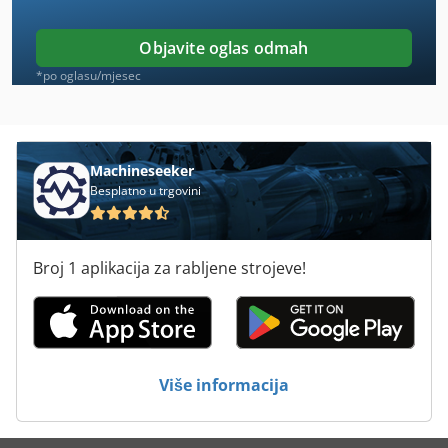
Glodanje
Objavite oglas odmah
Glodanje Motornih
*po oglasu/mjesec
Glodanje Rezač
Glodanje Snimke
Machineseeker
Besplatno u trgovini
Hladna Soba
Konzolna Glodalica
Broj 1 aplikacija za rabljene strojeve!
Okretni Glodalice
Portala Glodalice
Portalna Glodalica
Više informacija
Swm Glodalice
Univerzalna Glodalica