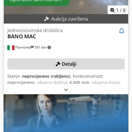
1
/
8
Aukcija završena
Jednoosovinska drobilica
BANO
MAC
Piemonte
591 km
Detalji
Stanje:
neprovjereno (rabljeno)
, Funkcionalnost:
neprovjereno
, ukupna duljina:
6.600 mm
, ukupna visina:
2.550 mm
, ukupna širina:
2.150 mm
, snaga:
48 kW (65,26
KS)
, TEHNIČKI DETALJI Duljina usipnog prostora: 2.900 mm
Širina usipnog prostora: 1.400 mm DETALJI STROJA
Dimenzije Ukupna duljina: 6.600 mm Ukupna širina: 2.150
mm Ukupna visina: 2.550 mm Snaga motora rezne osovine:
37 kW Dkedpfxeyq Izij Agper Ukupna priključna snaga: 48
kW Stroj se prodaje i isporučuje u stvarnom i pravnom
stanju ("viđeno-kupljeno") na temelju fotodokumentacije i