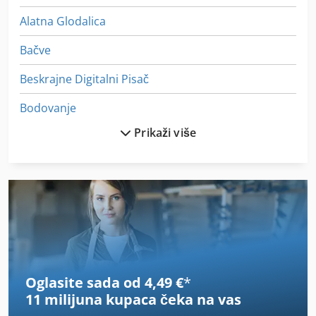
Alatna Glodalica
Bačve
Beskrajne Digitalni Pisač
Bodovanje
Prikaži više
Bušenje Glodanje
Deckel
Digitalni
Fp1
Glava Glodalice
Oglasite sada od 4,49 €
*
Glodalica
11 milijuna kupaca
čeka na vas
Glodalica Vertikalna