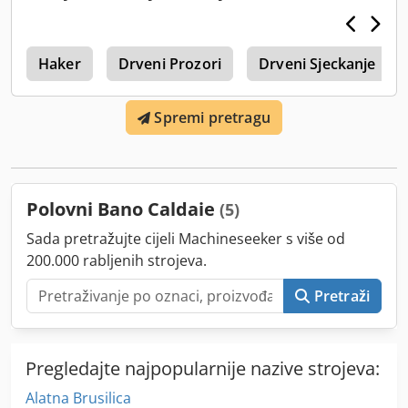
a
Haker
Drveni Prozori
Drveni Sjeckanje
Spremi pretragu
Polovni Bano Caldaie
(5)
Sada pretražujte cijeli Machineseeker s više od
200.000 rabljenih strojeva.
Pretraži
Pregledajte najpopularnije nazive strojeva:
Alatna Brusilica