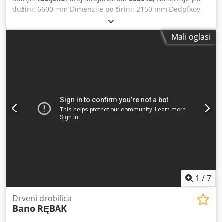
dužini: 6600 mm Dimenzije po širini: 2150 mm Dedpfxoy
Nkqlj Agpjkr Dužina tovarnog prostora: 2900 mm Širina
tovarnog prostora: 1400 mm Snaga osovine pile: 37 kW
Mali oglasi
1
/
7
Drveni drobilica
Bano
RĘBAK