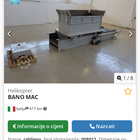
1
/
8
Helikopter
BANO
MAC
Italija
417 km
Informacije o cijeni
Nazvati
Stanje:
rabljeno
, broj stroja/vozila:
008012
, Dimenzije po