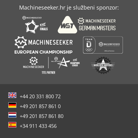
Machineseeker.hr je službeni sponzor:
Univerzalna Tokarilica
Univerzalne Glodalice Glavu
+44 20 331 800 72
+49 201 857 861 0
+49 201 857 861 80
+34 911 433 456