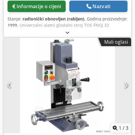
Informacije o cijeni
Nazvati
Stanje:
radionički obnovljen (rabljen)
, Godina proizvodnje:
1999
, Univerzalni alatni glodalni stroj TOS FNGJ 32
Heidenhain digitalni prikaz za 3 osi Godina proizvodnje:
1999 Hodovi: X 600, Y 400, Z 400 mm Raspon okretaja: 40 –
Mali oglasi
2000 o/min S dodatnom opremom: - Fiksni kutni stol,
površina za stezanje 800 x 400 mm - Vertikalna glava za
glodanje - Izvlačiva bušilna pinola - Različiti držači alata SK
40 - Zaštitni uređaj Dkedpoxc It Iefx Akqjr - Kada za
strugotine - Strojna svjetiljka - Automatska središnja
pumpa za podmazivanje za X, Y, Z osi - Uređaj za
rashladnu tekućinu - 4 kom. strojne noge
1
/
3