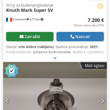
Stroj za bušenje/glodanje
Knuth
Mark Super SV
7.200 €
Ensisheim
677 km
fiksna cijena plus PDV
Zatražiti
Nazvati
Stanje:
vrlo dobro (rabljeno)
, Godina proizvodnje:
2021
,
Funkcionalnost:
potpuno funkcionalan
, Bušilica / glodalica
KNUTH MARK SUPER SV Godina proizvodnje: 2021 Hod po
osi X: 560 mm Hod po osi Y: 190 mm Dedpfx Aozqtc Rjkqskr
Mali oglasi
Hod po osi Z: 400 mm Vreteno: CM4 Izdvajanje vretena: 120
mm Brzina vretena: od 75 do 2500 o/min Dimenzije stola:
800 x 240 mm Nagibna glava Skala za 3 osi Elektronički
regulator brzine Automatsko podizanje/spuštanje glave
Automatski hod po osi X Ručni hod po osi Y Isporučuje se s
mnogo dodatne opreme: glave za bušenje, držači stezaljki
itd. (vidi fotografije) Napon: 380 V Duljina: 1400 mm Širina:
1200 mm Visina: 2000 mm Težina: cca 500 kg