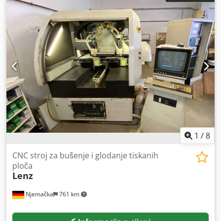
nije prisutno. Mogućnost ručnog korištenja Djdpfx Akezmx
Iwoqskr Opremljeno s: 1 glodalicom KRESS Napon: 220 V
mono Dimenzije (D x Š x V): 950 x 700 x 700 mm Težina: cca
60 KG
1
/
8
CNC stroj za bušenje i glodanje tiskanih
ploča
Lenz
Njemačka
761 km