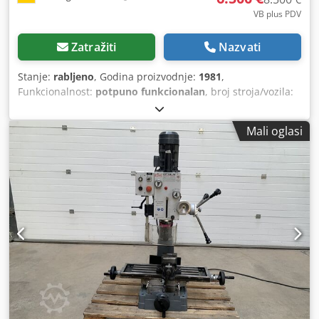
VB plus PDV
Zatražiti
Nazvati
Stanje:
rabljeno
, Godina proizvodnje:
1981
,
Funkcionalnost:
potpuno funkcionalan
, broj stroja/vozila:
110001
, Prodaja SACEM bušilice i glodalice za obradu
velikih dijelova. Stroj je u potpunosti funkcionalan i koristi
Mali oglasi
se u tekućoj proizvodnji – prvenstveno za doradne radove.
Stroj je posebno prikladan za obradu velikih i nezgrapnih
dijelova. Težina: 10 t Napon: 380 V, 50 Hz Priključna snaga:
20 kW Tlak zraka: 3,5 – 6 bara Brzina vretena: 4 – 1600
o/min Pomak: 3 – 2500 mm/min Nosač alata: SK40 Dksdpfx
Akexbn A Tsqsr Dubina bušenja / hod vretena: 800 mm
Hodovi: x: 900 mm y: 900 mm z: 1200 mm Površina za
pričvršćivanje: 1000 x 1200 mm Maksimalna težina
obratka: 4000 kg Preciznost: 0,02 mm Pažnja: Stroj je već
demontiran i spreman za utovar na otvorenom prostoru.
Uključeni su različiti nosači alata i različiti uređaji za
stezanje. Ako ste zainteresirani, možemo vam poslati
fotografije. Važni uvjeti: Molimo, imajte na umu da je