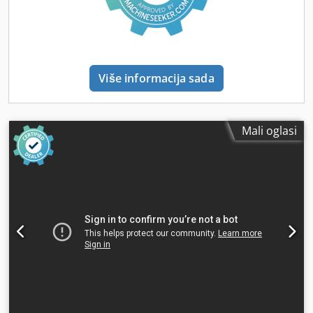
OSOVINE MK3 HOD OSOVINE 50 mm BROJ BRZINA
OSOVINE varijabilna RASPON BRZINE OSOVINE 50-2250
o/min POVRŠINA RADA STOLA 700 x 180 mm MAKSIMALNI
UZDUŽNI HOD STOLA 480 mm MAKSIMALNI POPREČNI
HOD STOLA 175 mm MAKSIMALNI OKOMITI HOD GLAVE
Više informacija sada
280 mm BROJ T-UTORA 3 DIMENZIJE T-UTORA T12 / 12 mm
MOTOR 0,75 kW / 1 KS, 230 V DIMENZIJE 980 x 600 x 1010
mm TEŽINA 110 / 125 kg Dodatna oprema * rotirajuće
stezne čeljusti * nagibne stezne čeljusti * precizne stezne
Mali oglasi
čeljusti * okretni stolovi * djelitelji Dodpfx Aetz Sxlskqokr *
glave za navojno rezanje * glodalice * valjaste glodalice
(HSS, HSSE, HSS-PM, VHM) * svrdla s valjastim drškom *
svrdla sa stožastim drškom * glodalice * ručna i strojna
navojna kliješta * komplet pričvrsnih elemenata * držači
alata (za čahure, Weldon) * osovina za prihvat alata *
svrdla