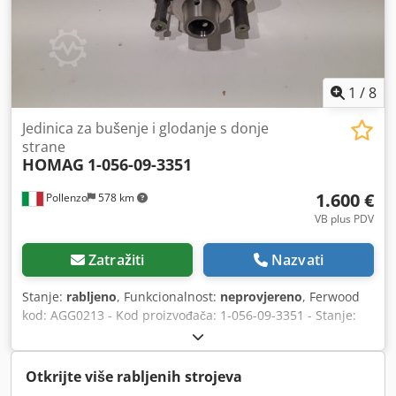
1
/
8
Jedinica za bušenje i glodanje s donje
strane
HOMAG
1-056-09-3351
1.600 €
Pollenzo
578 km
VB plus PDV
Zatražiti
Nazvati
Stanje:
rabljeno
, Funkcionalnost:
neprovjereno
, Ferwood
kod: AGG0213 - Kod proizvođača: 1-056-09-3351 - Stanje:
Rabljeno - Funkcionalnost: Nije ispitano - Kompatibilni
stroj: - Težina: 8KG - Dimenzije: 46X39X27 - Ako ste
zainteresirani, nudimo uslugu servisa, kontaktirajte nas.
Otkrijte više rabljenih strojeva
Dedpfxeyztt He Akqokr