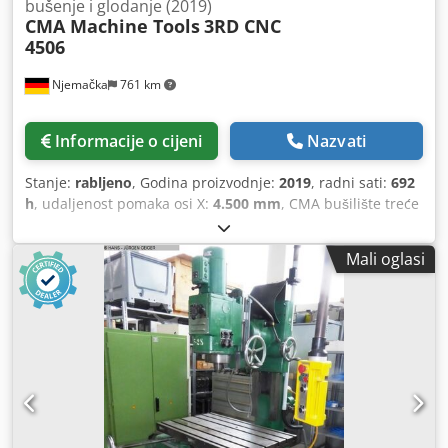
bušenje i glodanje (2019)
CMA Machine Tools
3RD CNC
4506
Njemačka
761 km
Informacije o cijeni
Nazvati
Stanje:
rabljeno
, Godina proizvodnje:
2019
, radni sati:
692
h
, udaljenost pomaka osi X:
4.500 mm
, CMA bušilište treće
generacije za čelične profile i konstrukcijske dijelove,
proizvedeno 2019. godine, s ukupno oko 692 radna sata.
Mali oglasi
OMRON CNC upravljačka jedinica s dodirnim zaslonom,
programiranjem putem dijaloga i DIN/ISO programa, 4.500
mm hod po osi X, BT40 vreteno 50-4.000 o/min (13,1 kW, do
125 Nm) za bušenje do promjera 36 mm i navojno rezanje
do M24 u čeliku. Rad u cikličkom načinu za učitavanje
tijekom obrade, automatska izmjena alata s 10 pozicija, Z-
senzor za mjerenje visine i hlađenje putem vretena.
Potpuno funkcionalno. Dsdezmyzfopfx Akqokr