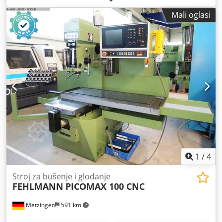
Mali oglasi
1
/
4
Stroj za bušenje i glodanje
FEHLMANN
PICOMAX 100 CNC
Metzingen
591 km