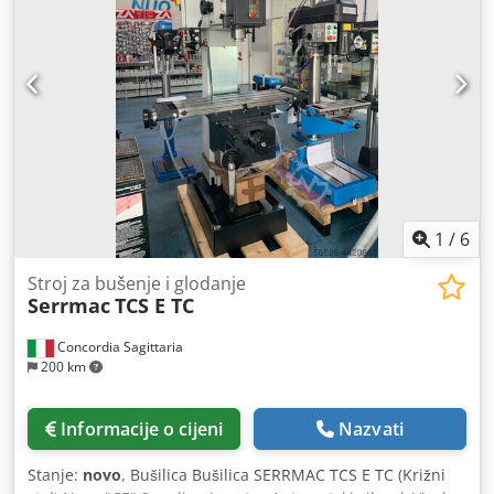
Snaga motora: 3 kW Težina, cca.: 750 kg Namještaj: - Križni
stol - Vreteno za zatezanje navoja - Uređaj za rezanje
navoja - Automatski posmak vretena - LED svjetlo stroja -
Okretni stol - Ručno fino uvlačenje - Uređaj za rashladno
sredstvo - Zaštitna navlaka podesiva po visini - Zaštita
vretena osigurana graničnim prekidačem
1
/
6
Stroj za bušenje i glodanje
Serrmac
TCS E TC
Concordia Sagittaria
200 km
Informacije o cijeni
Nazvati
Stanje:
novo
, Bušilica Bušilica SERRMAC TCS E TC (Križni