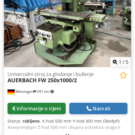
1
/
5
Univerzalni stroj za glodanje i bušenje
AUERBACH
FW 250x1000/2
Metzingen
591 km
Informacije o cijeni
Nazvati
Stanje:
rabljeno
, X-hod 600 mm Y-hod 400 mm Dkedpfx
Aswqrxmjkqor Z-hod 500 mm Ukupna potrebna snaga 6
kW Slijedi opis!