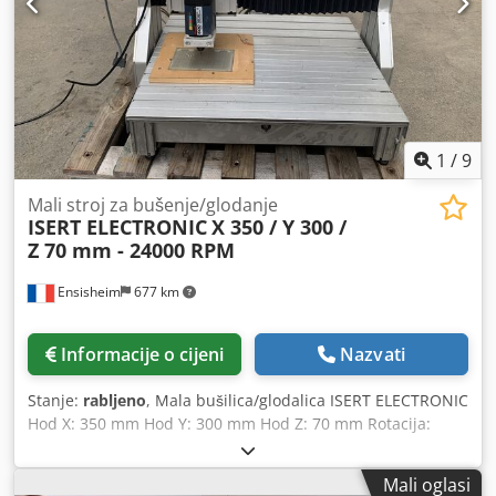
1
/
9
Mali stroj za bušenje/glodanje
ISERT ELECTRONIC
X 350 / Y 300 /
Z 70 mm - 24000 RPM
Ensisheim
677 km
Informacije o cijeni
Nazvati
Stanje:
rabljeno
, Mala bušilica/glodalica ISERT ELECTRONIC
Hod X: 350 mm Hod Y: 300 mm Hod Z: 70 mm Rotacija:
8000 / 9500 / 13500 / 20500 / 24000 okretaja u minuti Stroj
se može koristiti za bušenje tiskanih pločica ili za druge
Mali oglasi
namjene. Strojem se upravljalo putem računala koje više