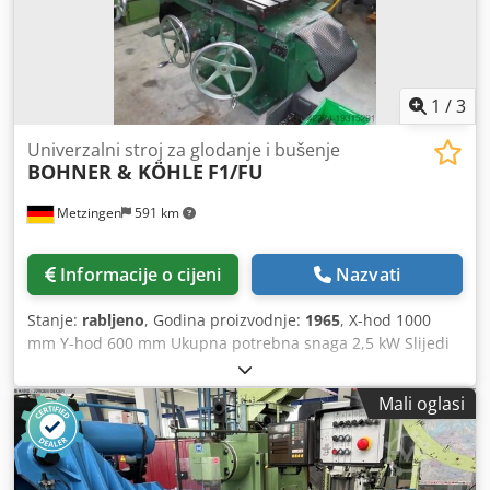
1
/
3
Univerzalni stroj za glodanje i bušenje
BOHNER & KÖHLE
F1/FU
Metzingen
591 km
Informacije o cijeni
Nazvati
Stanje:
rabljeno
, Godina proizvodnje:
1965
, X-hod 1000
mm Y-hod 600 mm Ukupna potrebna snaga 2,5 kW Slijedi
opis! Dkedpewqrw Nefx Akqor
Mali oglasi