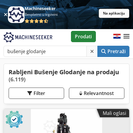
Machineseeker
Na aplikaciju
Besplatno u trgovini
Prodati
Pretraži
Rabljeni Bušenje Glodanje na prodaju
(6.119)
Filter
Relevantnost
Mali oglasi