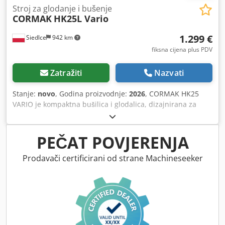
Stroj za glodanje i bušenje
CORMAK
HK25L Vario
1.299 €
Siedlce
942 km
fiksna cijena plus PDV
Zatražiti
Nazvati
Stanje:
novo
, Godina proizvodnje:
2026
, CORMAK HK25
VARIO je kompaktna bušilica i glodalica, dizajnirana za
raznovrsne primjene. Odlična za majstore i profesionalce,
ova mašina nudi ne samo kompaktne dimenzije, već i
iznimnu funkcionalnost. Opremljena stožastom osovinom
PEČAT POVJERENJA
MK3, ova glodalica osigurava stabilnost i preciznost
obrade. Digitalni prikaz brzine vrtnje osovine omogućuje
Prodavači certificirani od strane Machineseeker
preciznu kontrolu procesa, jamčeći izvrsne rezultate.
Karakteristike stroja * Digitalni prikaz brzine * Držač svrdla
s osovinom * Digitalni prikaz dubine bušenja *
Kontinuirana regulacija brzine * Precizno ležajna osovina
Tehnički podaci BUŠENJE 20 mm VALJASTO-ČELNO
GLODANJE 16 mm ČELNO GLODANJE 63 mm STOŽAC