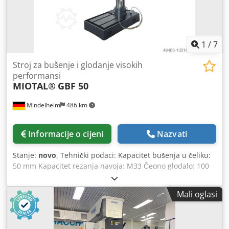
1
/
7
Stroj za bušenje i glodanje visokih
performansi
MIOTAL®
GBF 50
Mindelheim
486 km
Informacije o cijeni
Nazvati
Stanje:
novo
, Tehnički podaci: Kapacitet bušenja u čeliku:
50 mm Kapacitet rezanja navoja: M33 Čeono glodalo: 100
mm Krajnje glodalo: 25 mm Vreteno: MK 4 Grlo: 340 mm
Brzine: (6) 50 - 1510 1/min Hod perola: 200 mm Pinola: 0,1 /
Mali oglasi
0,2 / 0,3 / 0,4 mm/okr Veličina stola: 820 x 240 mm Hod X:
460 mm Hod Y: 280 mm Djdpfopxmlqjx Akqskr Promjer
stupa: 180 mm Broj T-utora: 4 Veličina T-utora: 16 x 26 mm