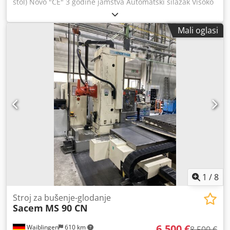
stol) Novo "CE" 3 godine jamstva Automatski silazak Visoko
efikasni prijenos i elektronički varijator brzine od
vektorskog pretvarača. Sustav hlađenja alata Navoj pomoću
Mali oglasi
pretvarača i digitalni tahometar Navojna osovina vretena
za stezanje alata CM4 Stol križa mm 800 x 255 Kapacitet
bušenja na čeliku R50 mm ø 50 Kapacitet točenja na čeliku
R50 mm M 26 CM4 Konus vretena Konusni vreteno mm
145 145 Promjer čahure vretena mm 72 Automatsko
spuštanje okretaja 3 brzina: 0,05 - 0,1 - 0,2 Automatsko
spuštanje s elektrom. kvačilo. 3 brzine: 0,05 - 0,1 - 0,2 mm /
ok. Prizmatični stolni križni stol Inverter Prijenos I Brzina
vrtnje okretaja 45 - 2150 Snaga motora (380 V - 50 Hz) kW 3
T-utor veličina mm 14 14 Presjek stola: dugotrajni. X osa
ručni mm 585 Križni stol: ručni poprečni hod Y osi mm 240
Dimenzije (hxwxd) stupac mm 1,986 x 1,340 x 1,280 Težina
Kg 780 Dkjdpfjfh Si Uex Akqsr
1
/
8
Stroj za bušenje-glodanje
Sacem
MS 90 CN
6.500 €
Waiblingen
610 km
8.500 €