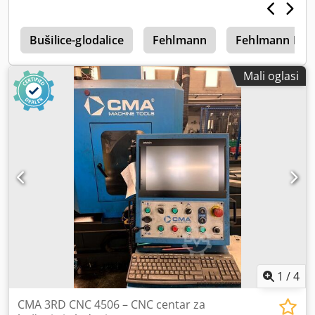
f
Bušilice-glodalice
Fehlmann
Fehlmann Pic
Mali oglasi
1
/
4
CMA 3RD CNC 4506 – CNC centar za