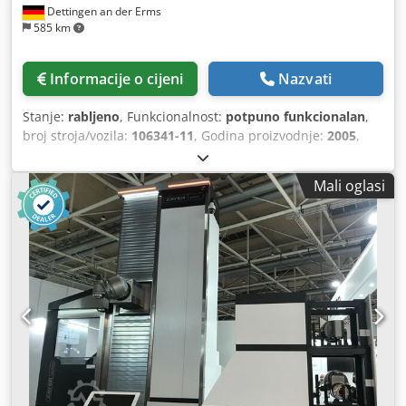
Dettingen an der Erms
585 km
Informacije o cijeni
Nazvati
Stanje:
rabljeno
, Funkcionalnost:
potpuno funkcionalan
,
broj stroja/vozila:
106341-11
, Godina proizvodnje:
2005
,
ukupna masa:
8.000 kg
, ukupna visina:
2.700 mm
, ukupna
duljina:
5.660 mm
, ukupna širina:
3.956 mm
, Tehnologija
Mali oglasi
bušenja dubokobušilice je bušenje jednorubnim svrdlom.
Informacije o jedinici za bušenje: - Broj vretena: 1 - Broj
okretaja vretena, kontinuirano podesiv: 300 - 8000 o/min -
Snaga pogona vretena: 7,5 kW - Maksimalna dubina
bušenja: 800 mm - Minimalni/maksimalni promjer
bušenja: 3 - 25 mm (na osnovi ST 60) - Maksimalni spiralni
promjer bušenja: 25 mm - Maksimalno narezivanje navoja:
M24x3 - Stopa uklanjanja materijala kod glodanja: 150
ccm/min Hodovi: - X-os: 800 mm - Y-os: 400 mm - Z-os: 630
mm - W-os: 800 mm Brzina pomaka: - X-os: 15000 mm/min
- Y-os: 15000 mm/min - Z-os: 15000 mm/min - W-os: 15000
mm/min Informacije o tekućinama: - Sustav