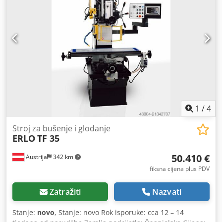
1
/
4
Stroj za bušenje i glodanje
ERLO
TF 35
50.410 €
Austrija
342 km
fiksna cijena plus PDV
Zatražiti
Nazvati
Stanje:
novo
, Stanje: novo Rok isporuke: cca 12 – 14