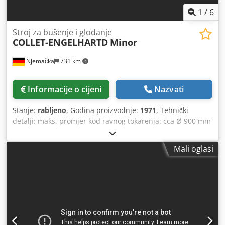
1
/
6
Stroj za bušenje i glodanje
COLLET-ENGELHARTD
Minor
Njemačka
731 km
Informacije o cijeni
Nazvati
Stanje:
rabljeno
, Godina proizvodnje:
1971
, Tehnički
detalji: maks. promjer kod ravnog tokarenja: cca Ø 900 mm
Brzina vrtnje: vreteno: 12,5 - 000 / 24 stupnjeva o/min
Brzina vrtnje: planska ploča: 8 - 190 / 12 stupnjeva o/min
Mali oglasi
Stupnjevi posmaka: planska ploča: 0,03 - 3 / stupanj Brzi
hod: sve osi: 2000 / 4000 mm/min Prihvat alata: radno
vreteno: ISO 50 / SK50 Površina stola za pričvršćivanje: 700
x 800 mm Rotacija stola: 360° stupnjeva Poprečno
pomicanje stola za bušenje: 800 mm Maksimalno
opterećenje stola: 1500 kg Ukupna potrebna snaga: cca
11,0 kW Težina stroja cca: 7800 kg Dimenzije stroja (D x Š x