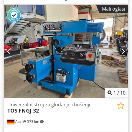
mm Standardi i odobrenja Standard DIN EN 55011 EMC
Godina proizvodnje: 1984 Putovanja osi: X 500, Y 300, Z 400
klasa C2 Travel XA [...] Dkodpfxjg U Uv Us Akqjr
Mali oglasi
mm Raspon okretaja: 25 – 2500 o/min Sadržaj dodatne
opreme: Fiksni kutni stol 850 mm x 400 mm površina
stezanja Zakretni okrugli stol Ø 450 mm s dijeljenim
diskovima Glava za izradu utora Pomična okomita glava za
glodanje Izvlačiva bušilna pinola Beskonačno podesivo
posmicanje putem potenciometra Razni glodački držači SK
40 / S22 x 2 Posuda za strugotinu Dksdpfxoxuh Rde Akqjr
Automatska centralna pumpa za podmazivanje za osi X, Y,
Z Strojna svjetiljka Uređaj za hlađenje 4 kom. podnožja
stroja Upute za uporabu
1
/
10
Univerzalni stroj za glodanje i bušenje
TOS
FNGJ 32
Aach
573 km