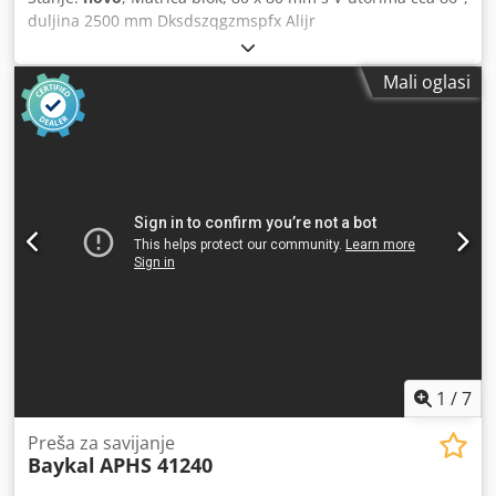
duljina 2500 mm Dksdszqgzmspfx Alijr
Mali oglasi
1
/
7
Preša za savijanje
Baykal
APHS 41240