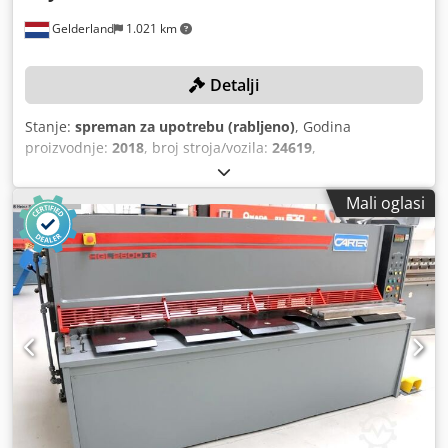
Gelderland
1.021 km
Detalji
Stanje:
spreman za upotrebu (rabljeno)
, Godina
proizvodnje:
2018
, broj stroja/vozila:
24619
,
Funkcionalnost:
potpuno funkcionalan
, radni sati:
2.442 h
,
snaga:
15,8 kW (21,48 KS)
, pritiskna sila:
120 t
, hod klipa:
Mali oglasi
260 mm
, model upravljača:
Delem DA-66T
, radna širina:
3.100 mm
, Nema minimalne cijene – zajamčena prodaja
po najvišoj ponudi! TEHNIČKE KARAKTERISTIKE Snaga
preše: 120 t Maksimalna radna širina: 3.100 mm
Udaljenost između stupova: 2.550 mm Dubina stražnjeg
graničnika: 750 mm Maksimalni hod: 260 mm Broj osi: 6
(Y1+Y2+X+R+Z1+Z2) DETALJI O STROJU Snaga: 15,8 kW
Upravljanje: CNC Upravljačka jedinica: Delem DA-66T
Dimenzije i težina Dimenzije (D x Š x V): 4.100 x 2.000 x
2.700 mm Težina: 8.500 kg Radni sati: 2.442 h Dkodpfx
Aezk Dy Tolier OPREMA Zaštita prstiju Alati uključeni
Sustav za savijanje: upravljan CNC-om Držač matrice: