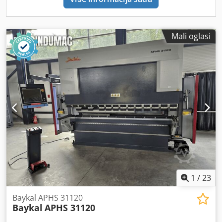
Prijenosna CNC upravljačka ploča • Radni žlijeb:
Automatski sustav za vađenje izrezanih dijelova • Mobilna
kutija za pohranu izrezanih dijelova • Kutija za otpad •
Svjetlosne barijere Prednosti stroja Tehničke prednosti
Mali oglasi
stroja • Ce sukladnost • Maksimalna debljina lima: 6,4 mm •
Maksimalna brzina bušenja: 1 mm grickalica: 900
udaraca/min 25 mm grickalica: 580 udaraca/min •
Maksimalni promjer bušenja (za debljinu 6,4 mm): 25 mm •
Broj stezaljki: 3 Dedpfx Aszbiybjliskr • Stolovi: pomični po y
osi • Visina stola: 980 mm • Pomični stol: 1300 × 5200 mm s
kugličnim prijenosima Dodatne informacije Stroj je u
izvrsnom stanju, radio je samo nekoliko sati i kao nov je.
Upravljačka jedinica: Bosch MTX Operativni sustav:
Windows Tvrdi disk: 150 GB CPU: 2 GHz RAM: 2 GB Prijenos
podataka: USB memorija Zaslon: 12" TFT LCD zaslon u boji
Osi kretanja: 6 (X, Y, Z, C1, C2, T) Brzine osi: X: 100 m/min Y:
80 m/min X + Y kombinirano: 128 m/min Rotacija C1 / C2:
1
/
23
300 rotacija/min T os: 20 rotacija/min Premještanje:
Dostupno Točnost pozicioniranja: ±0,1 mm Ponovljivost:
Baykal APHS 31120
0,04 mm CAM softver za gniježđenje: Lantek Rotacija alata
Baykal
APHS 31120
revolvera: Podrška za indeksirane višenamjenske alate: