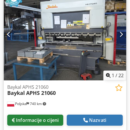
mm
, broj osovina:
4
, Ova 4-osna Baykal APHS 125040 preša
za savijanje proizvedena je 2021. godine. Ima duljinu
savijanja od 1250 mm i silu prešanja od 40 tona, što
osigurava robusne performanse. Stroj ima dubinu grla od
410 mm i hod klipa od 215 mm. Ako tražite visokokvalitetne
mogućnosti savijanja, razmislite o Baykal APHS 125040
preši za savijanje koju imamo na prodaju. Kontaktirajte nas
za više informacija. • Razmak između stupova: 1070 mm •
Dubina grla: 410 mm • Otvor za dnevno svjetlo: 455 mm •
Hod klipa: 215 mm • Širina stola: 60 mm • Snaga glavnog
motora: 5,5 kW • Kapacitet hidrauličkog ulja: 140 litara
Dsdpfxszdkx As Alijkr Technical Specification Bending
Length 1250 mm
1
/
22
Baykal APHS 21060
Baykal
APHS 21060
Poljska
740 km
Informacije o cijeni
Nazvati