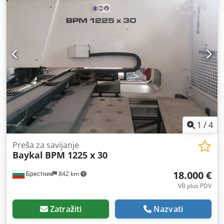
duljinu savijanja od 2100 mm, što je čini pogodnom za
razne primjene savijanja. Stroj ima maksimalni hod od 215
mm i radi na radnom tlaku od 240 bara. Ako tražite
visokokvalitetne mogućnosti savijanja, razmislite o preši za
savijanje Baykal APHS 2104x60 koju imamo na prodaju.
Kontaktirajte nas za više informacija. • Napajanje: 400 V /
50 Hz / 3 faze • Snaga motora: 5,5 kW • Radni tlak: 240 bara
• Maksimalni hod: 215 mm • Težina gornjeg alata: 57 kg •
Težina donjeg alata: 88 kg • Radni sati: 11.068 sati
Dkedpfezc N T Dex Alijr Technical Specification Bending
Length 2100 mm
1
/
4
Preša za savijanje
Baykal
BPM 1225 x 30
18.000 €
Брестник
842 km
VB plus PDV
Zatražiti
Nazvati