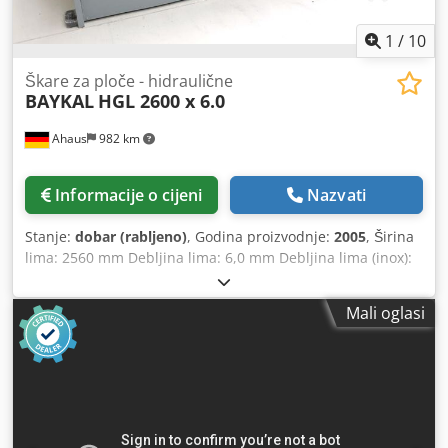
standardni Tip držača alata: europski stil
1
/
10
Škare za ploče - hidraulične
BAYKAL
HGL 2600 x 6.0
Ahaus
982 km
Informacije o cijeni
Nazvati
Stanje:
dobar (rabljeno)
, Godina proizvodnje:
2005
, Širina
lima: 2560 mm Debljina lima: 6,0 mm Debljina lima (inox):
4,0 mm Razmak između stupova: 2600 mm Broj pritiskača:
15 kom Maksimalni broj hodova: 24 hod/min Količina ulja:
Mali oglasi
120 l Kut rezanja: 1,6° Stražnji graničnik – podesiv: 750 mm
Upravljanje: PRG 911-1 Radni sati: cca. 370 h Ukupna
snaga: 11,0 kW Težina: 4700 kg Dimenzije (D-Š-V): 3190 x
2100 x 1560 mm Samo cca. 370 radnih sati (!) Oprema: -
robusne elektro-hidraulične ljuljajuće škare - digitalni
prikaz položaja za električni stražnji graničnik * hod
stražnjeg graničnika X = 750 mm * bez zračnosti, kuglično