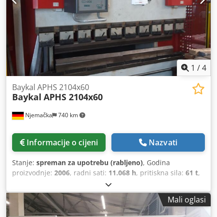
380 V / 50 Hz / 3 faze Dedpjzc Rgxjfx Alijkr • Snaga motora:
30 kW • Radni tlak: 260 bara • Udaraca u minuti: 14
1
/
4
Baykal APHS 2104x60
Baykal
APHS 2104x60
Njemačka
740 km
Informacije o cijeni
Nazvati
Stanje:
spreman za upotrebu (rabljeno)
, Godina
proizvodnje:
2006
, radni sati:
11.068 h
, pritiskna sila:
61 t
,
ukupna širina:
1.750 mm
, ukupna visina:
2.300 mm
,
ukupna masa:
4.000 kg
, duljina proizvoda (maks.):
2.530
Mali oglasi
mm
, broj osovina:
4
, Ova 4-osna Baykal APHS 2104x60
preša proizvedena je 2006. godine. Ima silu preše od 60 t i