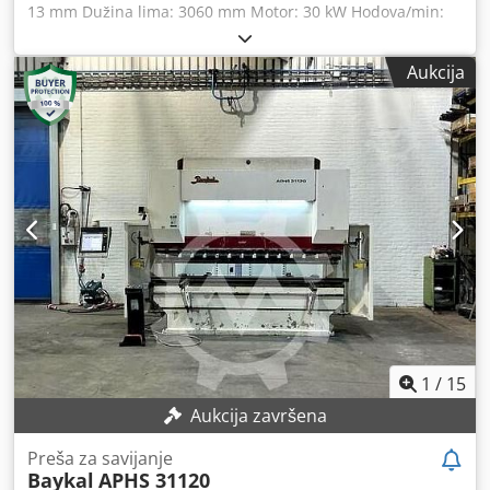
13 mm Dužina lima: 3060 mm Motor: 30 kW Hodova/min:
12 Dimenzije (D x Š x V): 4000 x 2300 x 2600 mm Težina cca:
11.900 kg Baykal 3100x13 hidraulične škare za lim – godina
Aukcija
proizvodnje 2002. Ove visokoučinkovite škare za lim
odlikuju se robusnom konstrukcijom i visokom
preciznošću. Zbog velike vlastite težine omogućuju stabilan
rad bez vibracija – idealno za zahtjevne poslove rezanja.
Tehnički podaci: Godina proizvodnje: 2002 Kapacitet
rezanja (St 42): 13 mm Dužina rezanja: 3060 mm Glavna
snaga motora: 30 kW Glavni napon: 380 V / 50 Hz / 3 faze
Tlak sustava: 260 bar Dimenzije i težina: Širina: 2300 mm
Dužina: 4000 mm Visina: 2600 mm Težina: 11.900 kg Stroj
je trenutno pod naponom i može se u svakom trenutku
pregledati i testirati. Dsdoy D U Dfjpfx Aliskr Za dodatne
informacije ili dogovor oko termina za pregled slobodno
nam se obratite.
1
/
15
Aukcija završena
Preša za savijanje
Baykal
APHS 31120