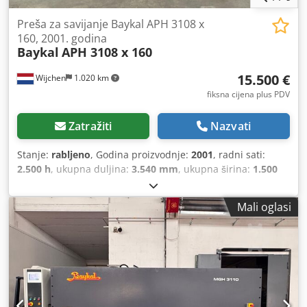
Preša za savijanje Baykal APH 3108 x
160, 2001. godina
Baykal
APH 3108 x 160
15.500 €
Wijchen
1.020 km
fiksna cijena plus PDV
Zatražiti
Nazvati
Stanje:
rabljeno
, Godina proizvodnje:
2001
, radni sati:
2.500 h
, ukupna duljina:
3.540 mm
, ukupna širina:
1.500
mm
, ukupna visina:
2.330 mm
, Boja: Siva Težina: 8.230 kg -
Godina proizvodnje: 2001 - Dokumentacija dostupna: Da -
Mali oglasi
CE-oznaka postoji: Da - CE-certifikat postoji: Ne - Serijski
broj: 5356 - Radni sati: 2.500 - Upravljanje: konvencionalno
- Snaga [kW]: 11,0 - Broj osa [kom]: 3: Y1+Y2+X - Pritisna
sila [tona]: 160 - Maks. radna širina [mm]: 3.100 - Razmak
između stupova [mm]: 2.500 Dsdjy Thmxjpfx Aliskr -
Dubina stražnjeg graničnika [mm]: 750 - Maks. hod [mm]:
200 - Sustav bombiranja: nema - Držač matrice: standardni