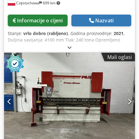
Częstochowa
699 km
Informacije o cijeni
Nazvati
Stanje:
vrlo dobro (rabljeno)
, Godina proizvodnje:
2021
,
Duljina savijanja: 4100 mm Tlak: 240 tona Opremljeno
opsežnim setom alata za savijanje Proizvođač: Baykal
Model: APHS 41240 Napajanje: trofazna struja Godina
Mali oglasi
proizvodnje: 2021 Serijski broj: 28635 Osovine: Y –
podizanje/spuštanje grede Djdpfxsymldgj Alijkr X –
podešavanje hoda pristupa i savijanja R –
pristup/spuštanje Kompenzacija kuta savijanja