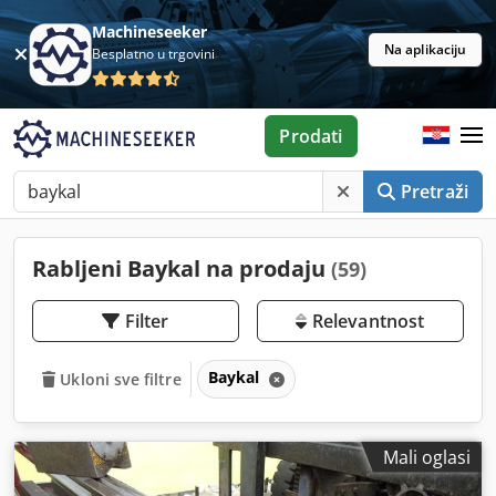
Machineseeker
Na aplikaciju
Besplatno u trgovini
Prodati
Pretraži
Rabljeni Baykal na prodaju
(59)
Filter
Relevantnost
Baykal
Ukloni sve filtre
Mali oglasi