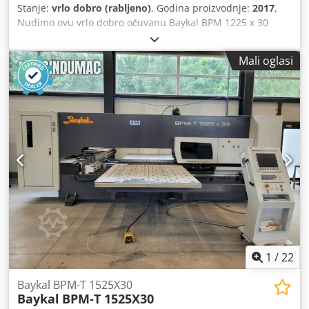
Stanje:
vrlo dobro (rabljeno)
, Godina proizvodnje:
2017
,
Nudimo ovu vrlo dobro očuvanu Baykal BPM 1225 x 30
hidrauličnu prešu za savijanje limova, godina proizvodnje
2017. Proizvođač: Baykal Model: BPM 1225 x 30 Dkedpfxey
Mali oglasi
Swfhj Alisr Godina proizvodnje: 2017 Stanje: vrlo dobro
Kategorija ID: 1464 Tip ID: 1717 Vrsta stroja: hidraulična
preša za savijanje limova Ako imate pitanja ili trebate
dodatne informacije, slobodno nam pošaljite poruku ili nas
nazovite.
1
/
22
Baykal BPM-T 1525X30
Baykal
BPM-T 1525X30