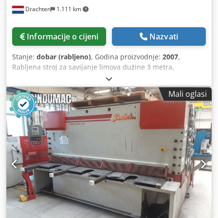
Technical Specification Bending Length 2100 mm
Drachten
1.111 km
Informacije o cijeni
Nazvati
Stanje:
dobar (rabljeno)
, Godina proizvodnje:
2007
,
Rabljena stroj za savijanje limova dužine 3 metra,
proizvođača Baykal. Tip: APH 3106 X 120 Kapacitet: 3100 x
120 tona NC upravljanje (jednostavno) Laserski sigurnosni
Mali oglasi
sustav za brzu radnu brzinu 1 set alata Godina
proizvodnje: 2007. Dksdpfx Alozi Rmqjijr