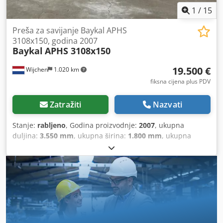
1
/
15
Preša za savijanje Baykal APHS
3108x150, godina 2007
Baykal
APHS 3108x150
19.500 €
Wijchen
1.020 km
fiksna cijena plus PDV
Zatražiti
Nazvati
Stanje:
rabljeno
, Godina proizvodnje:
2007
, ukupna
duljina:
3.550 mm
, ukupna širina:
1.800 mm
, ukupna
visina:
2.800 mm
, Boja: siva Težina: 10.000 kg Dkodpfx
Alezrxfteisr - Godina proizvodnje: 2007 - Dokumentacija
dostupna: Da - CE-oznaka prisutna: Da - CE-certifikat
prisutan: Da - Serijski broj: 11520 - Upravljanje: CNC -
Marka upravljačkog sustava: Baykal - Tip upravljačkog
sustava: EC4-CNC - Snaga [kW]: 11,0 - Broj osi [kom]: 3:
Y1+Y2+X - Pritisna sila [tona]: 150 - Maks. radna širina
[mm]: 3100 - Razmak između stupova [mm]: 2550 - Maks.