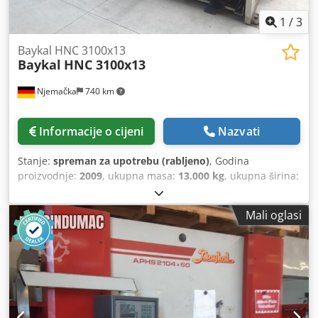
1
/
3
Baykal HNC 3100x13
Baykal
HNC 3100x13
Njemačka
740 km
Informacije o cijeni
Nazvati
Stanje:
spreman za upotrebu (rabljeno)
, Godina
proizvodnje:
2009
, ukupna masa:
13.000 kg
, ukupna širina:
3.000 mm
, ukupna visina:
2.200 mm
, duljina rezanja
(maks.):
3.060 mm
, duljina proizvoda (maks.):
4.000 mm
,
Mali oglasi
CNC škare proizvedene 2009. godine. Baykal HNC 3100x13
ima kapacitet rezanja od 13 mm i duljinu rezanja od 3060
mm. Opremljene su snažnim motorom od 30 kW i rade na
radnom tlaku od 260 bara. Ako tražite visokokvalitetne
mogućnosti rezanja, razmislite o stroju Baykal HNC
3100x13 koji imamo na prodaju. Kontaktirajte nas za više
informacija. • Kapacitet rezanja (St42): 13 mm • Napajanje: