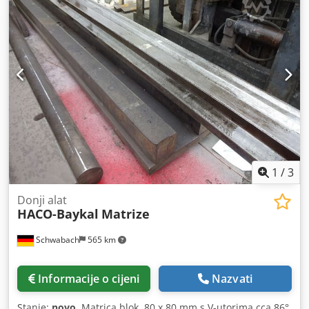
1
/
3
Donji alat
HACO-Baykal
Matrize
Schwabach
565 km
Informacije o cijeni
Nazvati
Stanje:
novo
, Matrica blok, 80 x 80 mm s V-utorima cca 86°,