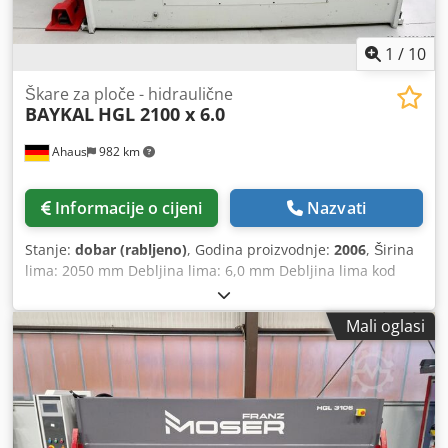
1
/
10
Škare za ploče - hidraulične
BAYKAL
HGL 2100 x 6.0
Ahaus
982 km
Informacije o cijeni
Nazvati
Stanje:
dobar (rabljeno)
, Godina proizvodnje:
2006
, Širina
lima: 2050 mm Debljina lima: 6,0 mm Debljina lima kod
nehrđajućeg čelika: 4,0 mm Razmak nosača: 2100 mm Broj
držača: 12 kom Maksimalni broj hodova: 26 hodova/min
Mali oglasi
Kut rezanja: 1,6° Stražnji graničnik - podesiv, 750 mm
Upravljanje: ELGO Količina ulja: 120 litara Ukupna
potrebna snaga: 11,0 kW Težina: 3900 kg Dimenzije (D-Š-V):
2860 x 2100 x 1560 mm samo oko 400 radnih sati (!!) Nova
cijena: oko 30.000 eura Posebna cijena na upit Oprema: -
robusna elektro-hidraulična škarena škara - ELGO digitalni