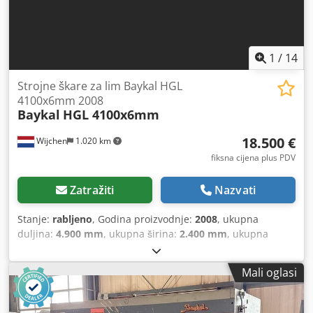
[kom]: 1 Financijske informacije PDV: Navedena cijena je
bez PDV-a PDV/diferencijalno oporezivanje: Odbitni PDV za
poduzetnike Isporuka i otkup mogući u bilo kojem trenutku
za svu industrijsku opremu Lukas van Rossum
1
/
14
Strojne škare za lim Baykal HGL
4100x6mm 2008
Baykal
HGL 4100x6mm
18.500 €
Wijchen
1.020 km
fiksna cijena plus PDV
Zatražiti
Nazvati
Stanje:
rabljeno
, Godina proizvodnje:
2008
, ukupna
duljina:
4.900 mm
, ukupna širina:
2.400 mm
, ukupna
visina:
1.750 mm
, Boja: bijela Težina: 9.500 kg - Godina
proizvodnje: 2008 - Dokumentacija dostupna: Ne - CE-
Mali oglasi
oznaka prisutna: Da - CE-certifikat prisutan: Ne - Serijski
broj: 14418 - Upravljanje: Konvencionalno - Marka
upravljačkog sustava: Elgo - Pogon: Hidraulički - Izvedba: