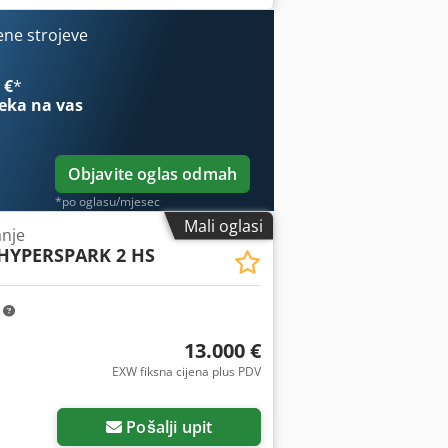
ene strojeve
 €
*
eka na vas
Objavite oglas odmah
*po oglasu/mjesec
Mali oglasi
anje
HYPERSPARK 2 HS
m
13.000 €
EXW fiksna cijena plus PDV
Pošalji upit