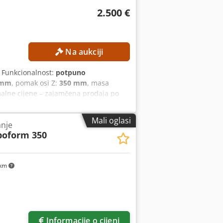
2.500 €
Na aukciji
, Funkcionalnost:
potpuno
 mm
, pomak osi Z:
350 mm
, masa
malne cijene – zajamčena prodaja po
 osi Y: 250 mm Hod osi Z: 350 mm
Z, C) Radni prostor Dimenzije stola:
Mali oglasi
anje
× 350 mm Maksimalna težina obratka:
boform 350
dne posude: približno 830 × 590 × 350
 STROJU Upravljački sustav:
 400 V / 50 Hz Dimenzije i težina
 km
ja: približno 2.550 kg
Informacije o cijeni