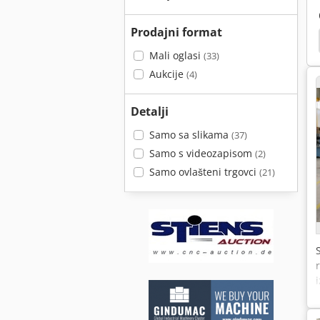
Prodajni format
rmilles Roboform 4000
Agie
Agie Evolution 2
Mali oglasi
(33)
Aukcije
(4)
Detalji
Samo sa slikama
(37)
Samo s videozapisom
(2)
Samo ovlašteni trgovci
(21)