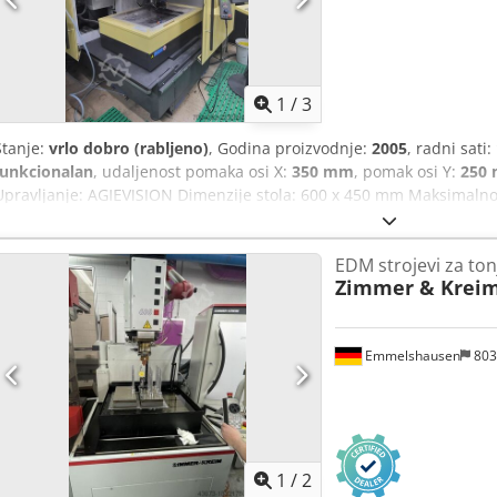
Dietzenbach – utovareno na kamion.
1
/
3
Stanje:
vrlo dobro (rabljeno)
, Godina proizvodnje:
2005
, radni sati:
funkcionalan
, udaljenost pomaka osi X:
350 mm
, pomak osi Y:
250
Upravljanje: AGIEVISION Dimenzije stola: 600 x 450 mm Maksimalno
hodovi: 350 x 250 x 350 mm (X/Y/Z) Spremnik za 28 alata Integrirana
Ibzex Am Terf Sustav za gašenje s CO2 Godina proizvodnje: 2005 Otpr
EDM strojevi za ton
potpunosti funkcionalan, spreman za rad i priključen.
Zimmer & Krei
Emmelshausen
803
1
/
2