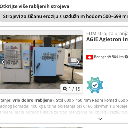
proizvodnje: 2008 Hodovi osi: X=350 mm, Y=250 mm, Z=250 mm Mak
Otkrijte više rabljenih strojeva
Y=500 mm, Z=265 mm Maks. težina obratka: 200 kg Maks. težina elek
Strojevi za žičanu eroziju s uzdužnim hodom 500–699 
glava: 230 - 480 mm APG FORM generator – radna struja 72 ampera
Uključeno: pneumatska stezna glava Erowa ITS 50 Uključena izmjena
Težina stroja (neto): 2000 kg Dimenzije stroja (D x Š x V): 1300 x 1850
EDM stroj za uranj
testira nakon primitka narudžbe. Po potrebi, možemo izvršiti puštan
AGIE
Agietron I
Beringen
584 km
1
/
15
Stanje:
vrlo dobro (rabljeno)
, Stol 600 x 450 mm Radni komad 650 
radnog komada: 400 kg Brzina okretanja osi C: 60 okr/min s uređaj
izmjenu alata obradna glava za trodimenzionalnu obradu različit
Nnmopfx Am Tsf