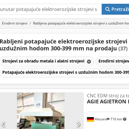
Pretraži
Erodirni strojevi
Rabljena potapajuće elektroerozijske strojevi s uzdužnim
Rabljeni potapajuće elektroerozijske strojevi 
uzdužnim hodom 300-399 mm na prodaju
(37)
Strojevi za obradu metala i alatni strojevi
Erodirni stroje
Potapajuće elektroerozijske strojevi s uzdužnim hodom 300-
CNC EDM stroj za t
AGIE
AGIETRON 
Hessen
716 km