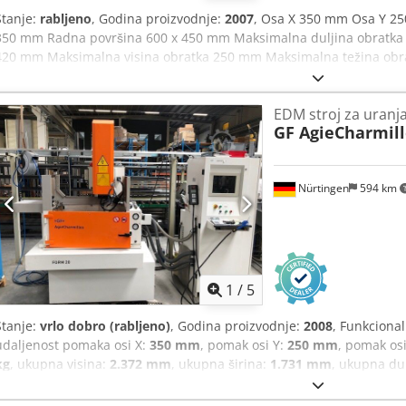
Stanje:
rabljeno
, Godina proizvodnje:
2007
, Osa X 350 mm Osa Y 25
350 mm Radna površina 600 x 450 mm Maksimalna duljina obratka
420 mm Maksimalna visina obratka 250 mm Maksimalna težina obrat
1930×2690×2620 mm Težina 2700 kg
EDM stroj za uranj
GF AgieCharmill
Nürtingen
594 km
1
/
5
Stanje:
vrlo dobro (rabljeno)
, Godina proizvodnje:
2008
, Funkciona
udaljenost pomaka osi X:
350 mm
, pomak osi Y:
250 mm
, pomak os
kg
, ukupna visina:
2.372 mm
, ukupna širina:
1.731 mm
, ukupna du
potez perom:
250 mm
, duljina stola:
400 mm
, duljina obratka (maks
mm
, visina obratka (maks.):
265 mm
, GF AgieCharmilles FORM 20 Cj