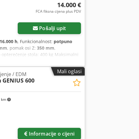
14.000 €
FCA fiksna cijena plus PDV
Pošalji upit
16.000 h
, Funkcionalnost:
potpuno
 mm
, pomak osi Z:
350 mm
,
 opterećenje stola: 400 kg Maksimalni
 C-os: 60 okretaja u minuti Codpfozk
ilike 16.000 radnih sati Stroj je u
Mali oglasi
jenje / EDM
m
GENIUS 600
 km
Zatražite više slika
Informacije o cijeni