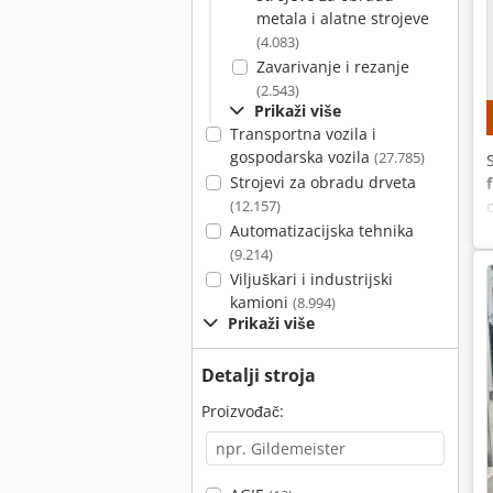
metala i alatne strojeve
(4.083)
Zavarivanje i rezanje
(2.543)
Prikaži više
Transportna vozila i
gospodarska vozila
(27.785)
Strojevi za obradu drveta
(12.157)
Automatizacijska tehnika
(9.214)
Viljuškari i industrijski
kamioni
(8.994)
Prikaži više
Detalji stroja
Proizvođač: