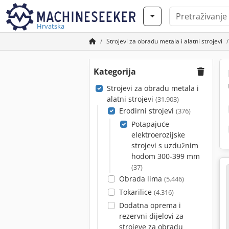
Hrvatska
Strojevi za obradu metala i alatni strojevi
Kategorija
Strojevi za obradu metala i
alatni strojevi
(31.903)
Erodirni strojevi
(376)
Potapajuće
elektroerozijske
strojevi s uzdužnim
hodom 300-399 mm
(37)
Obrada lima
(5.446)
Tokarilice
(4.316)
Dodatna oprema i
rezervni dijelovi za
strojeve za obradu