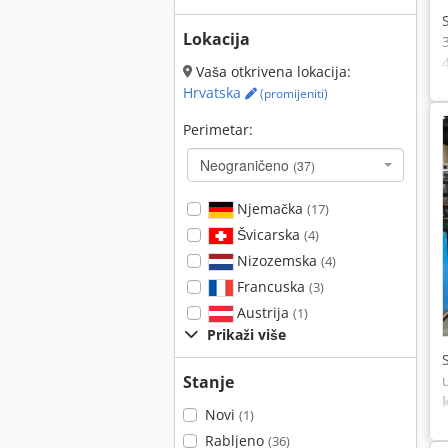
Lokacija
Vaša otkrivena lokacija:
Hrvatska
(promijeniti)
Perimetar:
Neograničeno
(37)
Njemačka
(17)
Švicarska
(4)
Nizozemska
(4)
Francuska
(3)
Austrija
(1)
Prikaži više
Stanje
Novi
(1)
Rabljeno
(36)