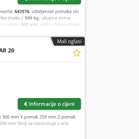
/vozila:
642576
, udaljenost pomaka osi
tka (maks.):
500 kg
, ukupna visina:
irina stola:
500 mm
, vrsta ulazne struje:
e stola:
500 kg
, Na prodaju je vrhunski
j je u iznimno očuvanom i tehnički
Mali oglasi
j stroja: 642576 Hodi osi X, Y, Z: 350
AR 20
 500 kg Maks. težina elektrode: 50 kg
z Težina stroja: 2.350 kg Dimenzije (D,
ili prihvate; mogu se ponuditi zasebno
uz nadoplatu, na području cijele
taktirajte nas – naš tim Vam je rado
eva KUPNJA / PRODAJA STROJEVA ZA
ljan stroj za obradu metala za svoju
še informacija ili kontakt, posjetite
Informacije o cijeni
mak 300 mm Y-pomak 250 mm Z-pomak
500 mm Stroj se isporučuje s vrlo