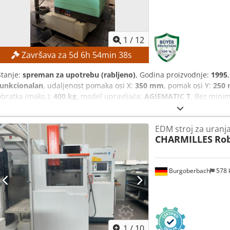
1
/
12
Završava za
5
d
6
h
54
min
37
s
Stanje:
spreman za upotrebu (rabljeno)
, Godina proizvodnje:
1995
funkcionalan
, udaljenost pomaka osi X:
350 mm
, pomak osi Y:
250
obratka (maks.):
400 kg
, model upravljača:
AGIEMATIC T
, Bez mini
najvišoj ponudi! TEHNIČKE KARAKTERISTIKE Hod osi X: 350 mm Hod
Crodpszpypnsfx Am Tsf Brzi hod: približno 720 mm/min Osi: 4 (X, Y, 
EDM stroj za uranj
600 × 450 mm Maksimalne dimenzije obratka: približno 860 × 620 
CHARMILLES
Ro
400 kg Maksimalna težina elektrode: 100 kg Unutarnje dimenzije ra
mm Udaljenost između stola i stezne glave: 170 – 520 mm DETALJI O
AGIEMATIC T Generator: AGIEPULS 60 Priključak na električnu mrežu:
Burgoberbach
578
Dimenzije (D x Š x V): približno 3.000 × 1.700 × 2.580 mm Težina stro
1
/
10