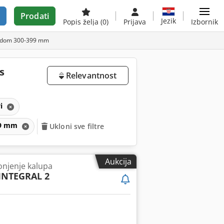
Prodati
Jezik
Popis želja
(0)
Prijava
Izbornik
 hodom 300-399 mm
s
Relevantnost
vi
399 mm
Ukloni sve filtre
Aukcija
onjenje kalupa
INTEGRAL 2