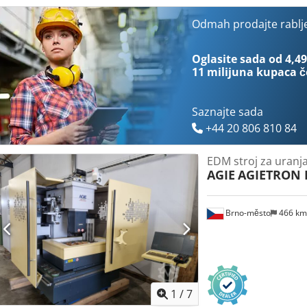
Odmah prodajte rablj
Oglasite sada od 4,49
11 milijuna kupaca
č
Saznajte sada
+44 20 806 810 84
EDM stroj za uranj
AGIE
AGIETRON 
Brno-město
466 k
1
/
7