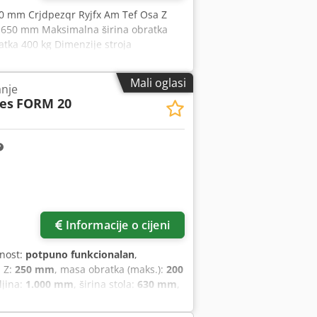
0 mm Crjdpezqr Ryjfx Am Tef Osa Z
 650 mm Maksimalna širina obratka
ka 400 kg Dimenzije stroja
Mali oglasi
anje
es
FORM 20
Informacije o cijeni
lnost:
potpuno funkcionalan
,
i Z:
250 mm
, masa obratka (maks.):
200
ljina:
1.000 mm
, širina stola:
630 mm
,
.):
800 mm
, širina obratka (maks.):
500
dpfx Amszrut Tj Tjrf Godina