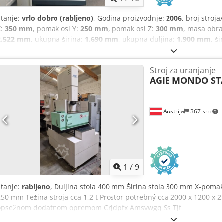
Stanje:
vrlo dobro (rabljeno)
, Godina proizvodnje:
2006
, broj stroja
X:
350 mm
, pomak osi Y:
250 mm
, pomak osi Z:
300 mm
, masa obra
2.522 mm
, ukupna širina:
1.690 mm
, ukupna duljina:
1.900 mm
, š
trofazni
, duljina stola:
400 mm
, ukupna masa:
2.350 kg
, opterećenj
EDM stroj za upuštanje marke Charmilles, model Roboform 350. Stro
Stroj za uranjanje
besprijekornom stanju. Tehnički podaci: Godina proizvodnje: 2006 Bro
AGIE
MONDO ST
x 250 x 300 mm Dimenzije stola: 400 x 500 mm Maks. težina obratka:
Priključna snaga: 7,5 kVA Struja: 10,6 A Napon: 400 V / 3 faze / 50 H
Š, V): 1.900 x 1.690 x 2.522 mm Ponuda ne uključuje stezne uređaje 
Austrija
367 km
prema potrebi. Na zahtjev možemo organizirati transport i utovar, 
Europe. Cijene su bez PDV-a. Razgledavanje moguć po dogovoru. Kon
na raspolaganju. Moguća zamjena ili otkup! Kupnja/prodaja stroj
PROIZVODNJU I OBRADU METALA I DRUGO. Trebate kvalitetan, a povo
proizvodnju? Ili želite prodati svoj stroj? Crjdpfoykrcksx Am Tsf Za vi
našu web stranicu.
1
/
9
Stanje:
rabljeno
, Duljina stola 400 mm Širina stola 300 mm X-po
250 mm Težina stroja cca 1,2 t Prostor potrebný cca 2000 x 1200 x 2
opsežnom dodatnom opremom Crjdpfx Amsvwgq Ss Tjf