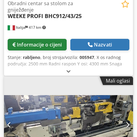
Obradni centar sa stolom za
gniježđenje
WEEKE
PROFI BHC912/43/25
Italija
417 km
Informacije o cijeni
Nazvati
Stanje:
rabljeno
, broj stroja/vozila:
005947
, X os radnog
područja: 2500 mm Radni raspon Y osi: 4300 mm Snaga
glavnog vretena: 12 KW Ne. kontrolirane osi: 4 osi Broj
utora za alat: 28 Djdoy Nkpuopfx Ackock
Mali oglasi