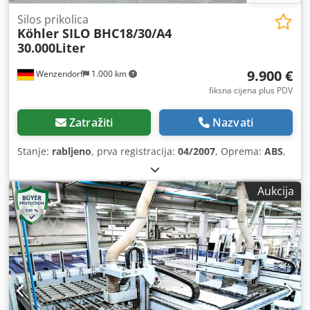
Silos prikolica
Köhler SILO BHC18/30/A4
30.000Liter
9.900 €
Wenzendorf
1.000 km
fiksna cijena plus PDV
Zatražiti
Nazvati
Stanje:
rabljeno
, prva registracija:
04/2007
, Oprema:
ABS
,
Aukcija