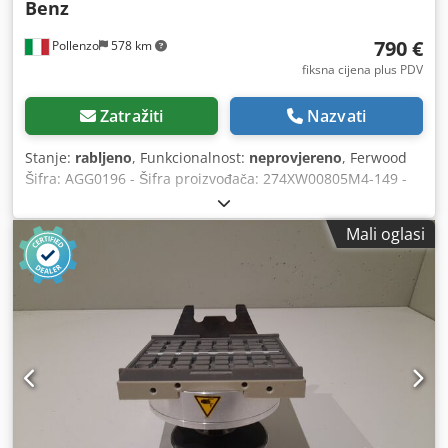
Benz
790 €
Pollenzo
578 km
fiksna cijena plus PDV
Zatražiti
Nazvati
Stanje:
rabljeno
, Funkcionalnost:
neprovjereno
, Ferwood
Šifra: AGG0196 - Šifra proizvođača: 274XW00805M4-149 -
Stanje: Korišteno - Funkcionalnost: Nije testirano -
Kompatibilan stroj: CNC WEEKE BP120 - BHC 350/550 - Ako
Mali oglasi
ste zainteresirani, nudimo uslugu remonta, kontaktirajte
nas. Dcodpfx Aevu Uqueckek