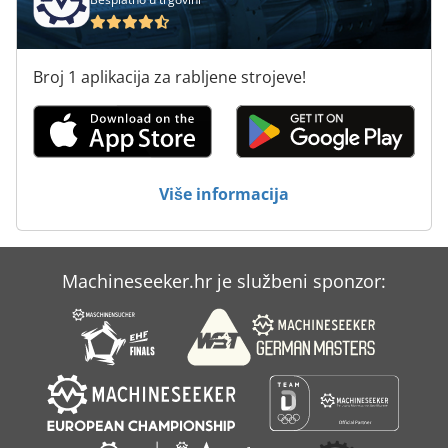
Weeke Bp 145
Weeke Bp 155
Broj 1 aplikacija za rabljene strojeve!
Weeke Bp 80
Weeke Bst 100
Weeke Bst 500
Više informacija
Weeke Optimat Bhc 550
Weeke Optimat Bhp 200
Machineseeker.hr je službeni sponzor:
Weeke Optimat Bp 145
Weeke Vantage