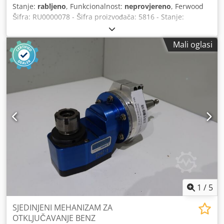
Stanje:
rabljeno
, Funkcionalnost:
neprovjereno
, Ferwood
Šifra: RU0000078 - Šifra proizvođača: 5816 - Stanje:
Korišteno - Funkcionalnost: Nije testirano - Kompatibilni
stroj: CNC IMA BIMA - HOMAG BAZ - HOMAG BOF - WEEKE
Mali oglasi
VENTURE - WEEKE BHC - WEEKE BHP/BP - Ako ste
zainteresirani nudimo uslugu revizije, kontaktirajte nas.
Dodpfx Acjv Azgfekjck
1
/
5
SJEDINJENI MEHANIZAM ZA
OTKLJUČAVANJE BENZ