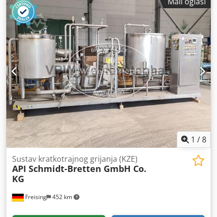
Mali oglasi
Brzina vretena: 24.000 o/min Snaga motora vretena: 17 kW
Ova troosna Weeke CE OPTIMAT BHC VENTURE 3
proizvedena je 2002. godine. Opremljena je snažnim
glavnim motorom od 17 kW i maksimalnom brzinom
vretena od 24.000 o/min. Radno polje iznosi 3250 × 1250 ×
1215 mm, s brzinom brzog hoda od 100/50/20 m/min.
Idealna za raznovrsne CNC obrada drva, zahtijeva 7 bara
komprimiranog zraka i ima kapacitet za usisavanje prašine
od 3170 m³/h. Kontaktirajte nas za više informacija o ovom
stroju. Vrste primjene CNC obrada drva
1
/
8
Sustav kratkotrajnog grijanja (KZE)
API Schmidt-Bretten GmbH Co.
KG
Freising
452 km