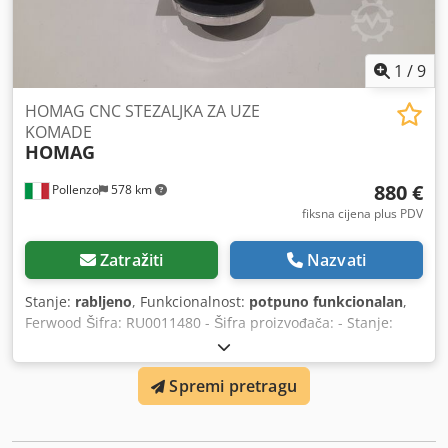
1
/
9
HOMAG CNC STEZALJKA ZA UZE
KOMADE
HOMAG
880 €
Pollenzo
578 km
fiksna cijena plus PDV
Zatražiti
Nazvati
Stanje:
rabljeno
, Funkcionalnost:
potpuno funkcionalan
,
Ferwood Šifra: RU0011480 - Šifra proizvođača: - Stanje:
Rabljeno - Funkcionalnost: Potpuno funkcionalna -
Kompatibilan stroj: CNC WEEKE VENTURE - WEEKE BHC -
Spremi pretragu
HOMAG BOF - HOMAG BAZ - HOMAG CENTATEQ - Ako ste
zainteresirani nudimo uslugu remonta, kontaktirajte nas.
Dcjdpfx Acov I A Rpskok