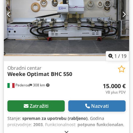
1
/
19
Obradni centar
Weeke
Optimat BHC 550
15.000 €
Pederoa
308 km
VB plus PDV
Zatražiti
Nazvati
Stanje:
spreman za upotrebu (rabljeno)
, Godina
proizvodnje:
2003
, Funkcionalnost:
potpuno funkcionalan
,
udaljenost pomaka osi X:
4.035 mm
, pomak osi Y:
1.720