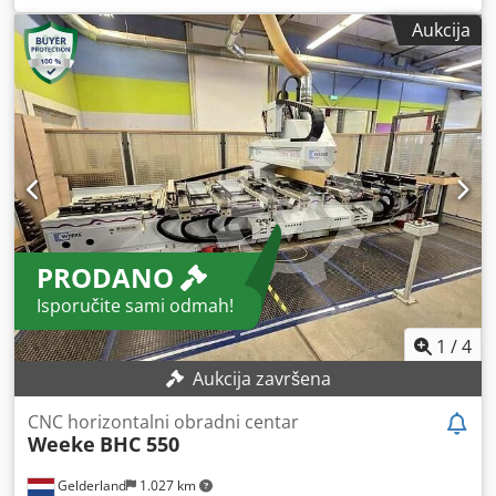
mm
, pomak osi Z:
380 mm
, Oprema:
dokumentacija /
Aukcija
priručnik, transporter strugotine
, Nudimo ovaj spreman
za rad obradni centar Weeke Optimat BHC 550, godina
proizvodnje 2003. Dedpsx Nw Drjfx Ackock
PRODANO
Isporučite sami odmah!
1
/
4
Aukcija završena
CNC horizontalni obradni centar
Weeke
BHC 550
Gelderland
1.027 km