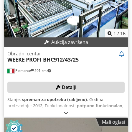
1
/
16
Aukcija završena
Obradni centar
WEEKE
PROFI BHC912/43/25
Piemonte
591 km
Detalji
Stanje:
spreman za upotrebu (rabljeno)
, Godina
proizvodnje:
2012
, Funkcionalnost:
potpuno funkcionalan
,
udaljenost pomaka osi X:
2.500 mm
, pomak osi Y:
4.300
mm
, maksimalna brzina okretanja:
24.000 okr/min
,
Mali oglasi
Oprema:
CE oznaka
, TEHNIČKI DETALJI Hod X-osi: 2.500
mm Hod Y-osi: 4.300 mm Maksimalni prolaz obratka: 60