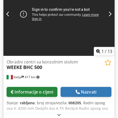
1
/
13
Obradni centri sa konzolnim stolom
WEEKE
BHC 500
Italija
417 km
Informacije o cijeni
Nazvati
Stanje:
rabljeno
, broj stroja/vozila:
008205
, Radni opseg
osa X: 4250 mm Dedpfx Asx A Th Reckjck Radni opseg osa
Y: 1320 mm Radna površina: S vakuum konzolnim