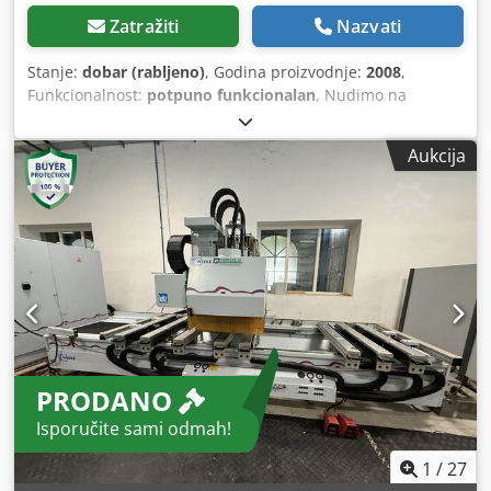
Zatražiti
Nazvati
Stanje:
dobar (rabljeno)
, Godina proizvodnje:
2008
,
Funkcionalnost:
potpuno funkcionalan
, Nudimo na
prodaju: WEEKE (Homag sustavi za bušenje) – OPTIMAT
BHC 200 – Visokoprecizni CNC obradni centar s woodWOP
Aukcija
8! Tehnički podaci: • Godina proizvodnje: 2008 SUSTAV
VOĐENJA I POGONSKA TEHNOLOGIJA • - linearni vodilni
sustav zaštićen od prašine • - pogon zupčastom letvom u
smjeru X te kuglični vijak u smjeru Y i Z • Hodovi osi: - Y =
1822 mm - Z1 = 300 mm - Z2 = 185 mm • Radni stol: • X =
5250 mm (duljina) • Y = 1250 mm (širina) • Z = 100 mm
(debljina) Optimat BHC200 • Upravljački sustav: HOMAG
PowerControl/woodWOP • Oprema: o Automatski
izmjenjivač alata o Viševretena glava za bušenje o
Integrirani vakuumski stol za sigurno pričvršćivanje o
PRODANO
Obrada drva, plastike i lakih metala • Stanje: dobro; vrlo
dobro održavano, redovito servisirano / zadnji servis 03/25
Isporučite sami odmah!
• 10/2022 – Mjere modernizacije stroja: - Novi računalni
sustav stroja / Siemens industrijski PC - woodWOP 8 /
1
/
27
Windows 10 ažuriranje Prednosti HOMAG BHC200: •