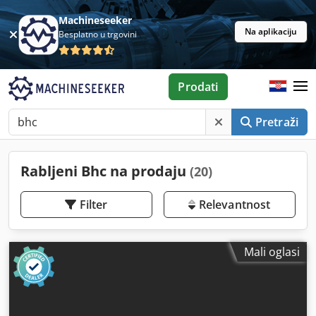
Machineseeker
Na aplikaciju
Besplatno u trgovini
Prodati
Pretraži
Rabljeni Bhc na prodaju
(20)
Filter
Relevantnost
Mali oglasi