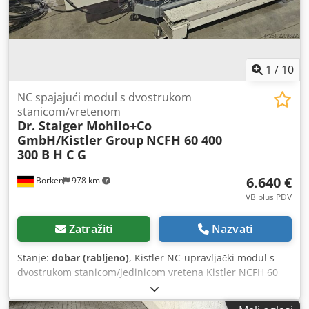
1
/
10
NC spajajući modul s dvostrukom
stanicom/vretenom
Dr. Staiger Mohilo+Co
GmbH/Kistler Group
NCFH 60 400
300 B H C G
6.640 €
Borken
978 km
VB plus PDV
Zatražiti
Nazvati
Stanje:
dobar (rabljeno)
, Kistler NC-upravljački modul s
dvostrukom stanicom/jedinicom vretena Kistler NCFH 60
servo preša s kliznim stolom i stanicom vretena Kistler
NCFH 60 NC-upravljački modul integriran je u industrijsku