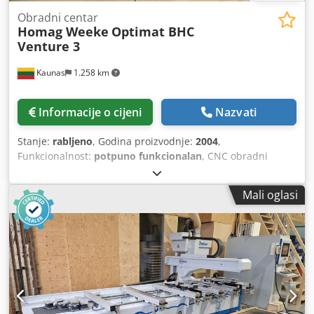
Obradni centar
Homag Weeke
Optimat BHC
Venture 3
Kaunas
1.258 km
Informacije o cijeni
Nazvati
Stanje:
rabljeno
, Godina proizvodnje:
2004
,
Funkcionalnost:
potpuno funkcionalan
, CNC obradni
centar Homag Weeke Optimat BHC Venture 3, godina
proizvodnje 2004, na prodaju! Dedjx Ey H Iepfx Acksck
Mali oglasi