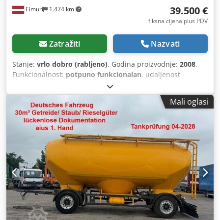
39.500 €
Eimuri
1.474 km
fiksna cijena plus PDV
Zatražiti
Nazvati
Stanje:
vrlo dobro (rabljeno)
, Godina proizvodnje:
2008
,
Funkcionalnost:
potpuno funkcionalan
, udaljenost
pomaka osi X:
3.250 mm
, pomak osi Y:
1.250 mm
, pomak
osi Z:
125 mm
, maksimalna brzina okretanja:
24.000
Mali oglasi
okr/min
, Uz stroj dolazi i veliki broj alata. Dcedpfxoya Aims
Ackok