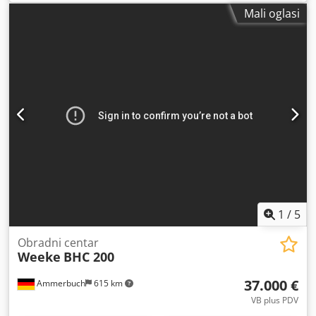
osloncima Snaga glavnog vretena: 11 kW Broj upravljanih
Mali oglasi
osi: 4 osi Broj bušaćih vretena: 31 Broj mjesta za alate: 22
1
/
5
Obradni centar
Weeke
BHC 200
37.000 €
Ammerbuch
615 km
VB plus PDV