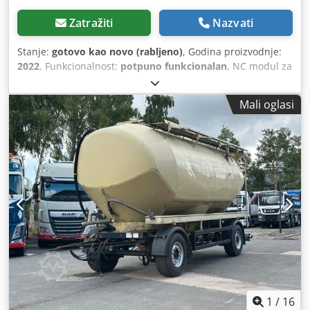
mehanika montirana je na teškom varenim čeličnom okviru
kako bi izdržala velike sile (do 6 tona po strani) tijekom
Zatražiti
Nazvati
rada. Proizvođač modula za spajanje: Dr. Staiger
Mohilo+Co GmbH / Kistler Group Tip: 2151B 60304002
Stanje:
gotovo kao novo (rabljeno)
, Godina proizvodnje:
Model: NCFH 60 400 300 B H C G Nazivna sila: 60 kN
2022
, Funkcionalnost:
potpuno funkcionalan
, NC modul za
(odgovara sili prešanja od cca 6 tona) Maks. ukupni hod
spajanje tvrtke Kistler NCFH 30 400 300 B H C G 30 kN
vretena: 400 mm Maks. brzina pomicanja: 300 mm/s Tip
Kočnica 18 Nm Godina proizvodnje prema prodavatelju
Mali oglasi
motora: AC servo motor sa šupljom osovinom (165H-180E)
2022. Dcjdpfx Acswhvrrsksk Dolazi iz testne postavke za
Držač kočnice: 18 Nm Certifikat: CE oznaka Opseg isporuke:
prešanje baterijskih ćelija. To znači samo malo trčanja.
Kistler NCFH 60 upravljački modul uključuje ugrađenu
Uključujući upravljački ormar, spojni modul (uklj. senzor
prirubničku spojnicu, žutu kliznu ili vođenu stazu,
kao što je prikazano) i monitor Pažnja: dijelovi bi trebali biti
kompletnu kabliranost senzora te pripadajuću stanicu za
kompletni, ali neki su kabeli odrezani. Nažalost, dijagram
stezanje vretena. "Sve na jednom mjestu: Po želji Vam
strujnog kruga nije dostupan
nudimo odgovarajuće bankovno financiranje za Vaš
projekt." komplett-konzept.leasingo.de Dsdozcpnzopfx
Ackjck Druge artikle - nove i rabljene - pronađite u našoj
trgovini! Međunarodna dostava po dogovoru!
1
/
16