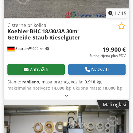
1
/
15
Cisterne prikolica
Koehler
BHC 18/30/3A 30m³
Getreide Staub Rieselgüter
19.900 €
Sottrum
992 km
fiksna cijena plus PDV
Zatražiti
Nazvati
Stanje:
rabljeno
, masa praznog vozila:
3.910 kg
,
maksimalna nosivost:
14.090 kg
, ukupna masa:
18.000 kg
,
konfiguracija osovina:
2 osovine
, prva registracija:
08/2013
,
volumen tovarnog prostora:
30 m³
, vrsta prijenosa:
drugo
,
Mali oglasi
vozačeva kabina:
drugo
, Oprema:
ABS
,