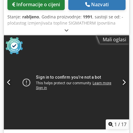
Informacije o cijeni
Nazvati
Stanje:
rabljeno
, Godina proizvodnje:
1991
, sastoji se od: -
pločastog izmjenjivača topline SIGMATHERM (površina
izmjenjivača topline 21,5 m2) - spremnika protoka 1200 l -
pumpe proizvoda Hilge s ručnim kontrolnim ventilom -
Mali oglasi
cirkulacijske pumpe tople vode Hilge - ekspanzijske posude
500 l - izmjenjivača topline snopa cijevi - redukcijske
stanice za komprimirani zrak - upravljački ormar s
upravljačkom pločom Stroj (dodatno): Sustav grijanja soka
za pasterizaciju Izlaz: 100 hl/h Perm. Radni tlak PWT: 16
bara Ispitni tlak 20,8 bara Površina izmjenjivača topline: 21
m2 Duljina: 5,6m Širina: 2 m Visina: 2,4m
Upravljanje/upravljanje: Upravljački ormar s upravljačkim
tipkama Materijal: nehrđajući čelik Djdovcqy Uepfx Acksck
Osnovna konstrukcija: okvir Oprema: 2 x kontejnera;
pločasti izmjenjivač topline; ljuskasti i cijevni izmjenjivači
topline; 2 x pumpe proizvoda; Mjerna, senzorska i
upravljačka tehnika, razni ventili i ostala armatura
1
/
17