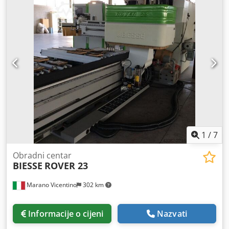
12 Broj svrdla za horizontalno bušenje (os X): 4 Broj svrdla
za horizontalno bušenje (os Y): 2 Skup alata za rezanje
utora pod kutem od 90 stupnjeva Automatska izmjena
alata s 15 pozicija Automatska izmjena alata s 8 pozicija na
stražnjoj strani stroja Radna površina s 8 vodilica
Transportni sustav za odvoz strugotine 2 vakuumske
pumpe Upravljačka ploča Power Touch Softver: woodWOP
7.1, WoodWop Office Professional Chsdpfsytyidjx Aggea
Novi električni vretenasti pogon s 5 osi (21.645 eura prema
računu) od 27.11.2025.! Uključuje usisne čaše i 8 stezaljki
PowerClamp za okvire prozora. Dostupno krajem
rujna/početkom listopada 2026.
1
/
7
Obradni centar
BIESSE
ROVER 23
Marano Vicentino
302 km
Informacije o cijeni
Nazvati