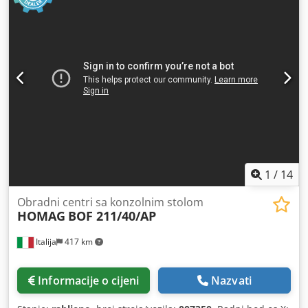
1
/
14
Obradni centri sa konzolnim stolom
HOMAG
BOF 211/40/AP
Italija
417 km
Informacije o cijeni
Nazvati