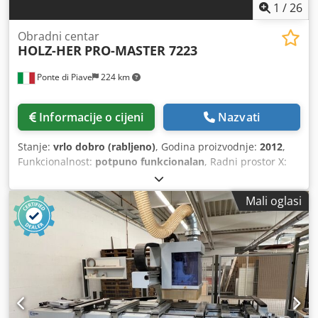
1
/
26
Obradni centar
HOLZ-HER
PRO-MASTER 7223
Ponte di Piave
224 km
Informacije o cijeni
Nazvati
Stanje:
vrlo dobro (rabljeno)
, Godina proizvodnje:
2012
,
Funkcionalnost:
potpuno funkcionalan
, Radni prostor X:
6000 mm Radni prostor Y: 1400 mm Električni vreteno s 4
osi, snaga 16 kW Fiksirana pila Fiksirana jedinica za
Mali oglasi
stezanje Svrdla za vertikalno bušenje: 18 Svrdla za
horizontalno bušenje X: 6 Svrdla za horizontalno bušenje
Y: 2 Sustav za izmjenu alata "Pick-Up" s 1 pozicijom
Linearni sustav za izmjenu alata s 16 pozicija Linearni
sustav za izmjenu alata s 6 pozicija Kružni sustav za
izmjenu alata s 18 pozicija Radna površina s 10 letvi Uređaj
za zaključavanje okvira WS10 "MultiClamp" Softver:
Campus Ručna upravljačka ploča za daljinsko upravljanje