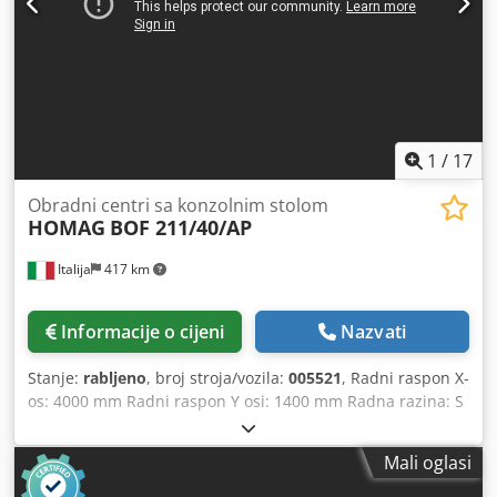
1
/
17
Obradni centri sa konzolnim stolom
HOMAG
BOF 211/40/AP
Italija
417 km
Informacije o cijeni
Nazvati
Stanje:
rabljeno
, broj stroja/vozila:
005521
, Radni raspon X-
os: 4000 mm Radni raspon Y osi: 1400 mm Radna razina: S
vakuumskim nosačima konzole Chjdpfovctlgsx Aggja Snaga
glavnog vretena: 15 KW Ne. kontrolirane osi: 4 osi Broj
Mali oglasi
bušaćih vretena: 30 Broj utora za alat: 24