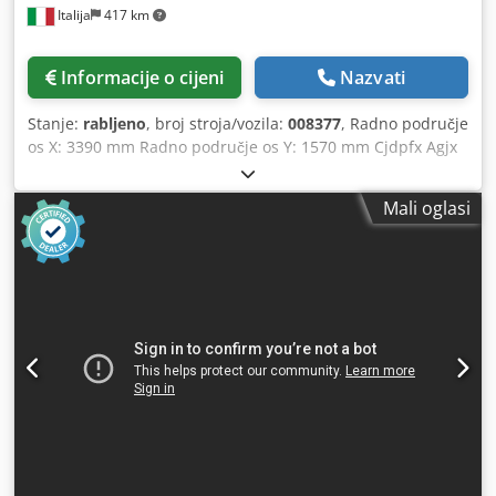
Italija
417 km
Informacije o cijeni
Nazvati
Stanje:
rabljeno
, broj stroja/vozila:
008377
, Radno područje
os X: 3390 mm Radno područje os Y: 1570 mm Cjdpfx Agjx
Swb Aegsha Radna površina: S vakuum konzolnim
podlogama Snaga glavnog vretena: 13 kW Broj
Mali oglasi
kontroliranih osi: 4 osi Broj bušilnih vretena: 32 Broj
pozicija za alat: 10