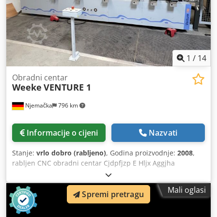
Vakuumska pumpa od 250 m3/h Sigurnosne prostirke
Uključuje 2 agregata (1 Vario NC i 1 s 4 horizontalna izlaza)
i usisne šalice Samo 943 radne sata Codpfxjy Um Nzs
Aggjha Dostupno u veljači 2027.
1
/
14
Obradni centar
Weeke
VENTURE 1
Njemačka
796 km
Informacije o cijeni
Nazvati
Stanje:
vrlo dobro (rabljeno)
, Godina proizvodnje:
2008
,
rabljen CNC obradni centar Cjdpfjzp E Hljx Aggjha
Proizvođač: Weeke Tip: Venture 1 Godina proizvodnje: 2008
Stroj s konzolnim stolom, 6 nosača koji se ručno pomiču u
Mali oglasi
Spremi pretragu
smjeru X, po nosaču 2 vakuumske usisne glave, vakuumska
pumpa Busch 76 m³/h priključak za vakuum za predloške
laserski pokazivač za prikaz položaja usisne glave radna