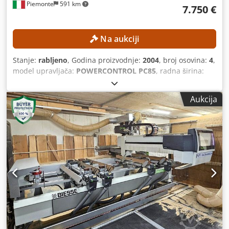
Piemonte
591 km
7.750 €
Na aukciji
Stanje:
rabljeno
, Godina proizvodnje:
2004
, broj osovina:
4
,
model upravljača:
POWERCONTROL PC85
, radna širina:
1.220 mm
, maksimalna brzina vretena glodalice:
24.000
okr/min
, radna duljina:
3.250 mm
, TEHNIČKE
Aukcija
SPECIFIKACIJE Radni prostor, os X: 3.250 mm Radni prostor,
os Y: 1.220 mm Broj radnih polja: 2 Sustav stola: stol s
nosačima i vodilicama Broj nosača vakuumske stezaljke: 6
Broj kontroliranih osi: 4 Broj bušnih jedinica: 1 Broj
glodalnih vretena: 1 Broj jedinica za žlijebljenje: 1 Bušna
jedinica Položaj: gore Vertikalna bušna vretena: 12
Horizontalna bušna vretena, smjer X: 4 Horizontalna bušna
vretena, smjer Y: 2 Ukupni broj bušnih vretena: 18
Glodalno vreteno Položaj: gore Kontrolirane osi: 4 Snaga
motora: 12 kW Broj okretaja: 24.000 o/min Hlađenje:
hlađenje tekućinom Izmjena alata: automatska Jedinica za
žlijebljenje Položaj: gore Izvedba: fiksna, za izradu žljebova