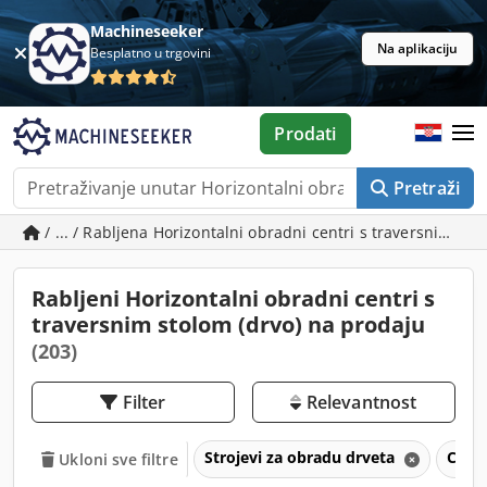
Machineseeker
Na aplikaciju
Besplatno u trgovini
Prodati
Pretraži
/ ... / Rabljena Horizontalni obradni centri s traversnim sto
Rabljeni Horizontalni obradni centri s
traversnim stolom (drvo) na prodaju
(203)
Filter
Relevantnost
Strojevi za obradu drveta
CNC o
Ukloni sve filtre