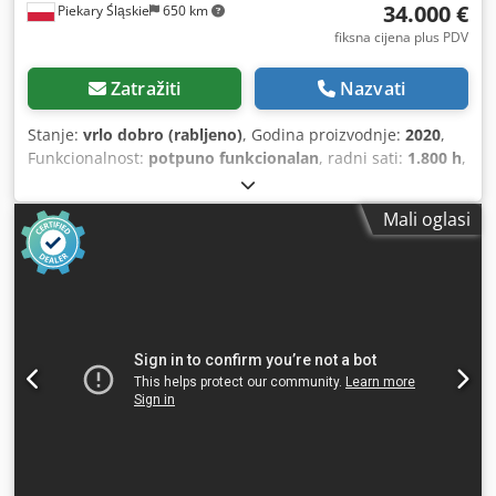
34.000 €
Piekary Śląskie
650 km
fiksna cijena plus PDV
Zatražiti
Nazvati
Stanje:
vrlo dobro (rabljeno)
, Godina proizvodnje:
2020
,
Funkcionalnost:
potpuno funkcionalan
, radni sati:
1.800 h
,
snaga:
19 kW (25,83 KS)
, ulazni napon:
400 V
, ulazna
struja:
40 A
, ulazna frekvencija:
50 Hz
, vrsta ulazne struje:
Mali oglasi
trofazni
, udaljenost pomaka osi X:
3.500 mm
, pomak osi Y:
1.400 mm
, pomak osi Z:
250 mm
, duljina obratka (maks.):
3.300 mm
, širina obratka (maks.):
1.280 mm
, visina obratka
(maks.):
150 mm
, broj osovina:
4
, broj mjesta u spremniku
alata:
41
, proizvođač kontrolera:
Tpa Srl – Tecnologie e
Prodotti per l'Automazione
, tip pogona:
električni
,
Oprema:
USB priključak, dokumentacija / priručnik
,
Nudimo ovaj vrlo dobar FORMAT4 PROFIT H200 13.33
obradni centar. Stroj je opremljen vretenom s četvrtom osi
i max-verzijom glave za bušenje. Radio je samo oko 1800
sati i ima nekoliko manjih tragova korištenja. Uz stroj dolazi
sva originalna oprema, zajedno s dodatnim vakuum