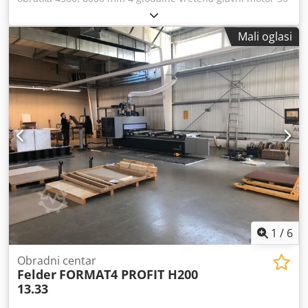
kW Oertli Weinig Conturex C226 obradni centar -----
Codpszqvniofx Aggeha prodaje se u ime kupca, (Klaes) i
Mali oglasi
alati (Oertli) IV68/IV78/IV92, za obradu drva/aluminija 68-
92. stroj se može pregledati i isprobati Tehnički opis i
nacrti za prozore dostupni na zahtjev! ----- cijena
navedenog stroja dostupna na zahtjev! ----- Demontaža i
ponovna montaža na zahtjev! (tehnički podaci prema
proizvođaču – bez jamstva!) Sve navedene cijene su neto
cijene, uz dodatak zakonskog PDV-a.
1
/
6
Obradni centar
Felder
FORMAT4 PROFIT H200
13.33