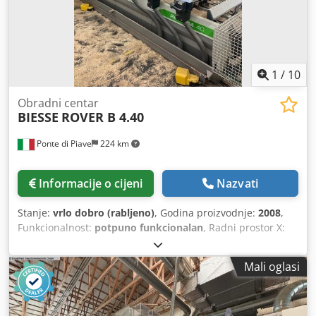
podmazivanja Klima uređaj za električni ormar Br. 1
vakuumska pumpa Chodpfx Ajwwiybjggja
1
/
10
Obradni centar
BIESSE
ROVER B 4.40
Ponte di Piave
224 km
Informacije o cijeni
Nazvati
Stanje:
vrlo dobro (rabljeno)
, Godina proizvodnje:
2008
,
Funkcionalnost:
potpuno funkcionalan
, Radni prostor X:
3640 mm Radni prostor Y: 1342 mm Hod radnog komada:
180 mm Električni vretenasti pogon C osi, snage 12 kW,
Mali oglasi
priključak ISO30 Chjdpfx Aezmff Nsggea Broj svrdli za
vertikalno bušenje: 24 Broj svrdli za horizontalno bušenje
X: 6 Broj svrdli za horizontalno bušenje Y: 4 Pile za rezanje