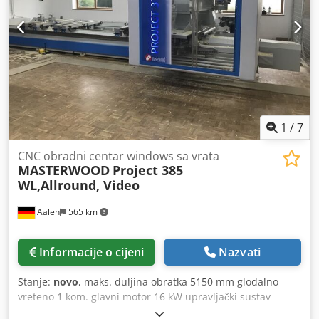
bSuite3 Upravljačka ploča Sigurnosne podne prostirke
Csdpfx Aszguiwjggeha Zaštitne mreže Težina, približno
2400 kg. Instalirano 2018. godine. Odrađeno samo 171 sat
programa, 108 sati rada električnog vretena s 4 osi, 26 sati
rada bušilice.
1
/
7
CNC obradni centar windows sa vrata
MASTERWOOD
Project 385
WL,Allround, Video
Aalen
565 km
Informacije o cijeni
Nazvati
Stanje:
novo
, maks. duljina obratka 5150 mm glodalno
vreteno 1 kom. glavni motor 16 kW upravljački sustav
Beckhoff CNC broj osi 5 Masterwood Project 385 WL CNC