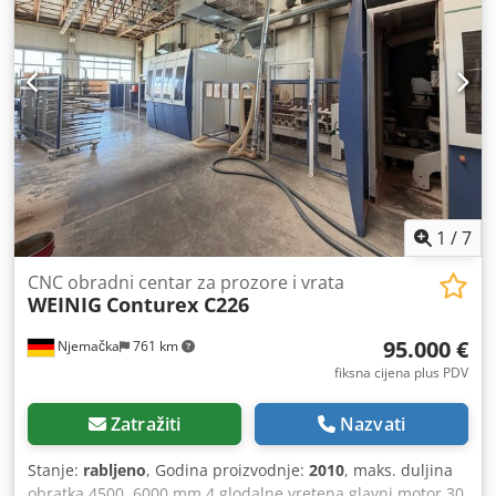
utora u smjeru X Revolver s 12 pozicija za izmjenu alata
Radna površina s 6 šipki s EPS sustavom za automatsko
pozicioniranje šipki, vakuumskim držačima Transportna
traka za strugotine 1 vakuumska pumpa, kapaciteta 90
m3/h Sigurnosne podne prostirke Težina, otprilike 4000 kg.
Uključeno 3 priključna uređaja (za obradu vrata, anuba,
itd.), vakuumski držači i neki stezni elementi Uniclamps
Samo 1406 radnih sati električnog vretenastog pogona s 4
osi i 831 sat bušenja Dostupno u siječnju 2027.
1
/
7
CNC obradni centar za prozore i vrata
WEINIG
Conturex C226
95.000 €
Njemačka
761 km
fiksna cijena plus PDV
Zatražiti
Nazvati
Stanje:
rabljeno
, Godina proizvodnje:
2010
, maks. duljina
obratka 4500, 6000 mm 4 glodalne vretena glavni motor 30