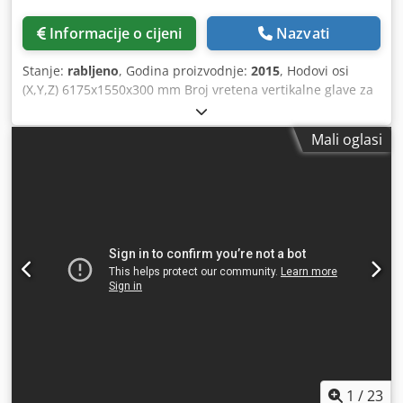
obradu ploča, te za npr. prozore i vrata: Masterwork: 2D-
WOP za standardnu primjenu pri obradi ploča/uređenju
Informacije o cijeni
Nazvati
interijera s dodatnom funkcijom Lamello spajanja Cheded
Ih Htopfx Aggea Master 3D razina 2: za složenije obrade,
Stanje:
rabljeno
, Godina proizvodnje:
2015
, Hodovi osi
opcionalno se može proširiti za potpuno interpoliranu
(X,Y,Z) 6175x1550x300 mm Broj vretena vertikalne glave za
obradu u 5 osi MasterWindow: Integrirani softver za
bušenje: 20 kom Broj vretena horizontalne glave za
konstruiranje prozora i vrata što znači da se strojem ne
bušenje: 10 kom Broj glava za glodanje: 1 kom Brzina
mora (ali može) upravljati pomoću vanjskog softvera za
Mali oglasi
vrtnje: 24.000 o/min Kapacitet pumpe: 300 kg/h Agregat za
industriju. VIDEO prikazuje izradu 4 krila u jednom
piljenje: da/yes 0 Upravljanje: Homag PC85 CNC
pričvršćivanju, s potpunom obradom, uključujući izradu
powerTouch HOMAG BMG 511 /60/12/F/K Profi ----- - 5-osni
staklenih letvica. Kutno spajanje – hibridno. Naravno, sve
CNC obradni centar - Portalna stroj, gantry s pogonima na
uobičajene metode kutnog spajanja mogu se proizvoditi na
obje strane - 1 glava za glodanje HOMAG DRIVE 5 C+, 5-
stroju. DALJNJE OPCIJE NA ZAHTJEV! Rado ćemo vam
osna, HSK-F63, 15 kW, max. 24.000 o/min - 1 HOMAG Multi
ponuditi i odgovarajuće alate za stroj. (Tehničke
Processing Unit GLAVA ZA BUŠENJE SA 30 VRETENA: V20 /
specifikacije prema proizvođaču - bez jamstva!)
H10/ S360° "MPU" MultiProcessingUnit s C-osom +/- 185° -
1 lančani izmjenjivač s 30 pozicija - Uključen SL laserski
projektor - Uključene vakuumske čašice prema stanju -
Rezervni dijelovi i pribor kao što je prikazano na slikama -
Posljednji HOMAG 5-osni servis u 2024. - Sljedeći HOMAG
servis u 2025. - Cijena uključuje stručno rastavljanje i
utovar na kamion kupca - Troškovi nosača za
1
/
23