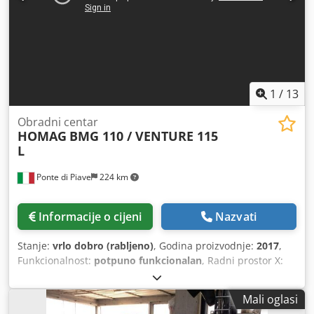
1
/
13
Obradni centar
HOMAG
BMG 110 / VENTURE 115
L
Ponte di Piave
224 km
Informacije o cijeni
Nazvati
Stanje:
vrlo dobro (rabljeno)
, Godina proizvodnje:
2017
,
Funkcionalnost:
potpuno funkcionalan
, Radni prostor X:
4200 mm Radni prostor Y: 1550 mm Radni prostor Z: 260
mm Električni vretenasti pogon s 5 osi DRIVE5CS, snage 10
Mali oglasi
kW, stezna glava HSK63F Broj svrdla za vertikalno bušenje: