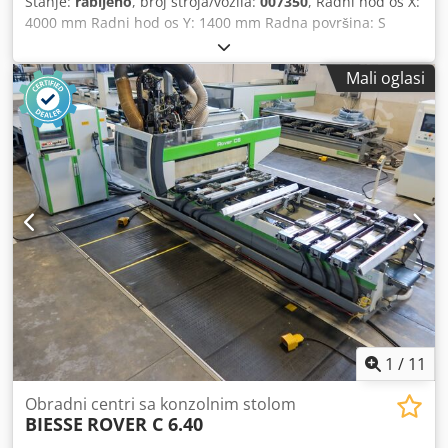
Stanje:
rabljeno
, broj stroja/vozila:
007350
, Radni hod os X:
4000 mm Radni hod os Y: 1400 mm Radna površina: S
vakuumskim konzolnim nosačima Snaga glavnog vretena:
15 kW Broj upravljanih osi: 4 osi Codpfey Nkytex Aggsha
Mali oglasi
Broj bušaćih vretena: 30 Broj mjesta za alate: 28
1
/
11
Obradni centri sa konzolnim stolom
BIESSE
ROVER C 6.40