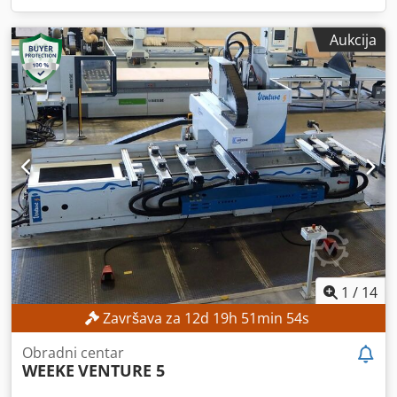
Aukcija
1
/
14
Završava za
12
d
19
h
51
min
52
s
Obradni centar
WEEKE
VENTURE 5