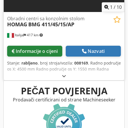
1
/
10
Obradni centri sa konzolnim stolom
HOMAG
BMG 411/45/15/AP
Italija
417 km
Informacije o cijeni
Nazvati
Stanje:
rabljeno
, broj stroja/vozila:
008169
, Radno područje
os X: 4500 mm Radno područje os Y: 1550 mm Radna
površina: S vakuum konzolnim osloncima Snaga glavnog
vretena: 12 kW Broj upravljanih osi: 4 osi Cjdpfsxaud Iex
Aggoha Broj bušećih vretena: 31 Broj pozicija alata: 22
PEČAT POVJERENJA
Prodavači certificirani od strane Machineseeker