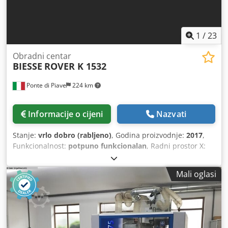
1
/
23
Obradni centar
BIESSE
ROVER K 1532
Ponte di Piave
224 km
Informacije o cijeni
Nazvati
Stanje:
vrlo dobro (rabljeno)
, Godina proizvodnje:
2017
,
Funkcionalnost:
potpuno funkcionalan
, Radni prostor X:
3200 mm Radni prostor Y: 1560 mm Hod po osi Z: 165 mm
Električni vreteno snage 13,2 kW, priključak ISO 30 Broj
Mali oglasi
alata za vertikalno bušenje: 10 Broj alata za horizontalno
bušenje (os X): 4 Broj alata za horizontalno bušenje (os Y): 2
Rezači za rezanje žljebova u smjeru osi X Revolver za
izmjenu alata s 16 pozicija Radna površina s 6 steznih šipki
1 vakuumska pumpa, kapaciteta 90 m3/h Softver: bSolid -