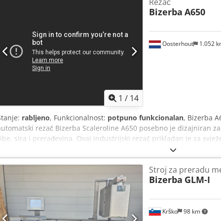
Rezač
Bizerba
A650
Oosterhout
1.052 
1
/
14
Stanje:
rabljeno
, Funkcionalnost:
potpuno funkcionalan
, Bizerba A
automatski rezač Bizerba Scaleroline A650 posebno je dizajniran za
ribe, sira i prerađevina. Ovaj industrijski rezač prikladan je za svje
za tvrtke srednje i velike veličine koje se bave proizvodnjom hrane
vaganje, proizvodi se mogu narezati na preciznu ciljanu težinu. Goto
Stroj za preradu m
mogu se rezati bez prethodnog zamrzavanja, a narezci se mogu poslož
Bizerba
GLM-I
Rezač ima prostrani sustav za dovod proizvoda širine 900 mm, dok
obrađivati različite proizvode brzinom do 300 narezaka u minuti. In
zaslonom omogućuje korisnicima jednostavno programiranje različi
brza zamjena proizvoda. Stroj se može fleksibilno koristiti u različi
Krško
98 km