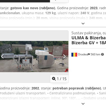
Stanje:
gotovo kao novo (rabljeno)
, Godina proizvodnje:
2023
, rad
funkcionalan
, ukupna masa:
129 kg
, ulazni napon:
240 V
, godina 
visina proizvoda (min.):
20 mm
, visina proizvoda (maks.):
240 mm
, 
60 Hz
, Oprema:
dokumentacija / priručnik
, Nudimo ovu novu autom
funkcijom vaganja, proizvedenu u studenom 2023. Napon: 220–240 V 
Sustav pakiranja, o
Stupanj zaštite: IPX5 Maksimalni kapacitet vaganja: 2 kg Točnost vaga
ULMA & Bizerba
VSI FT Chedpfx Aozpztuoh Uja Ako imate pitanja ili želite više info
Bizerba GV + 18
ili nas nazovite.
Oradea
560 km
1
/
15
Godina proizvodnje:
2002
, stanje:
potreban popravak (rabljeno)
, U
Produženi ulazni transporteri. • Centralizirano podmazivanje. • Sanita
motorizirani izlazni transporteri: inline, 90º, 180º, ... • Dodatni uređ
automatsko centriranje slike za tiskane filmove. • Tiskani nastavak 