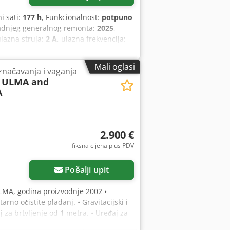
ni sati:
177 h
, Funkcionalnost:
potpuno
zadnjeg generalnog remonta:
2025
,
ulazna struja:
2 A
, ulazna frekvencija:
atsku rezačicu Bizerba VSI FT s
Struja: 2,9 A Frekvencija: 50/60 Hz
Mali oglasi
značavanja i vaganja
nja: 1 g Serijski broj: 12302883 Tip:
ULMA and
rmacija, slobodno nam pošaljite poruku
A
2.900 €
fiksna cijena plus PDV
Pošalji upit
LMA, godina proizvodnje 2002 •
rno očistite pladanj. • Gravitacijski i
aj za brtvljenje od 1 metra. • Uređaj za
za traku. • Prepoznavanje prozirnog