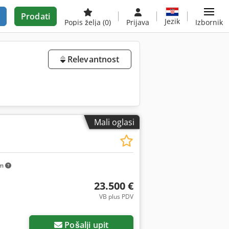
Prodati
Jezik
Popis želja
(0)
Prijava
Izbornik
Relevantnost
Mali oglasi
km
23.500 €
VB plus PDV
Pošalji upit