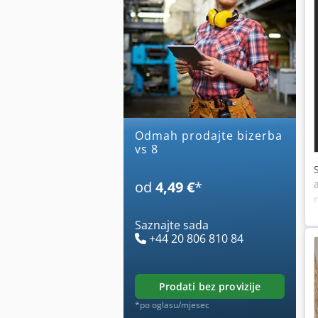
Odmah prodajte bizerba
vs 8
od
4,49 €
*
Saznajte sada
+44 20 806 810 84
prodati bez provizije
*po oglasu/mjesec