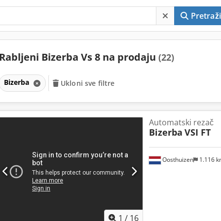
Pretraži
Rabljeni Bizerba Vs 8 na prodaju
(22)
Bizerba
Ukloni sve filtre
Automatski rezač
Bizerba
VSI FT
Oosthuizen
1.116 
1
/
16