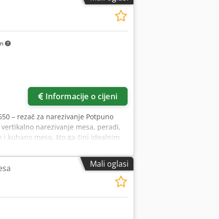
km
Informacije o cijeni
650 – rezač za narezivanje Potpuno
 vertikalno narezivanje mesa, peradi,
že i kuhano meso, što ga čini idealnim
. Zahvaljujući ugrađenom sustavu za
vo sve vrste kobasica, šunki i sira
Mali oglasi
esa
iti jedan preko drugoga ili složiti.
 njegov oštrica od 420 mm može
tuitivna upravljačka ploča s dodirnim
tih načina rezanja, čime se omogućuje
tim proizvodnim lokacijama i