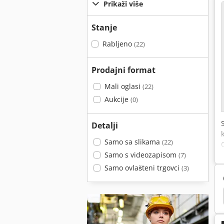
Prikaži više
Stanje
Rabljeno
(22)
Prodajni format
Mali oglasi
(22)
Aukcije
(0)
Detalji
Samo sa slikama
(22)
Samo s videozapisom
(7)
Samo ovlašteni trgovci
(3)
Vaga
Trgovina Vaga
Linearna Aktuatore