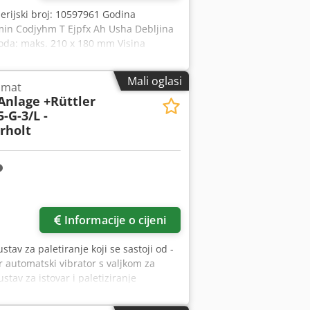
Serijski broj: 10597961 Godina
min Codjyhm T Ejpfx Ah Usha Debljina
voda: maks. 210 x 180 mm Visina
z, 2,3 kW Dimenzije: 2350 x 800 x 1850
Mali oglasi
omat
-Anlage +Rüttler
-G-3/L -
rholt
Zatražite više slika
Informacije o cijeni
ustav za paletiranje koji se sastoji od -
r automatski vibrator s valjkom za
stav za istovar i paletiziranje
apirnom vagom, ravna u vibratoru i
ještima i postavlja ih na palete s