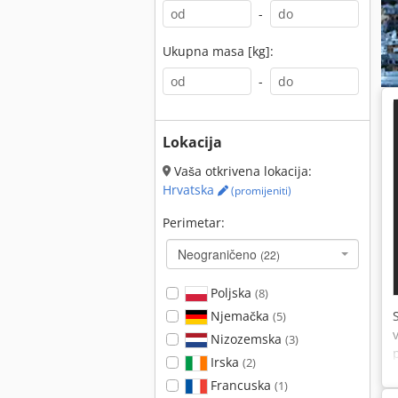
-
Ukupna masa [kg]:
-
Lokacija
Vaša otkrivena lokacija:
Hrvatska
(promijeniti)
Perimetar:
Neograničeno
(22)
Poljska
(8)
Njemačka
(5)
Nizozemska
(3)
Irska
(2)
Francuska
(1)