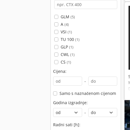
GLM
(5)
A
(4)
VSI
(1)
TU 100
(1)
GLP
(1)
CWL
(1)
CS
(1)
Cijena:
-
Samo s naznačenom cijenom
Godina izgradnje:
-
Radni sati [h]: