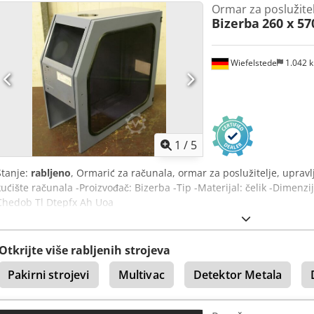
Ormar za poslužitel
Bizerba
260 x 5
Wiefelstede
1.042 
1
/
5
Stanje:
rabljeno
, Ormarić za računala, ormar za poslužitelje, uprav
kućište računala -Proizvođač: Bizerba -Tip -Materijal: čelik -Dimenz
Chedob Tl Dtepfx Ah Uoa
Otkrijte više rabljenih strojeva
Pakirni strojevi
Multivac
Detektor Metala