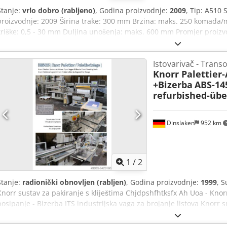
Stanje:
vrlo dobro (rabljeno)
, Godina proizvodnje:
2009
, Tip: A510 
proizvodnje: 2009 Širina trake: 300 mm Brzina: maks. 250 komada/
kriške: 0,5 - 30 mm Duljina unošenja: maks. 600 mm Promjer proiz
slaganja: maks. 60 mm Promjer noža: 420 mm Snaga: 3 x 400 V, 50 H
mm Težina: 420 kg
Istovarivač - Trans
Knorr Palettier
+Bizerba
ABS-145
refurbished-übe
Dinslaken
952 km
1
/
2
Stanje:
radionički obnovljen (rabljen)
, Godina proizvodnje:
1999
, S
Knorr sustav za pakiranje s kliještima Chjdpshfhtksfx Ah Uoa - Knor
posipanje - Bizerba ITS industrijska vaga za brojanje listova Knorr su
prebrojanih listova Papir se broji na vibracionom stolu s Bizerba p
zaglađuje valjkom za širenje. Knorr istovarivač hvata hrpe papira kli