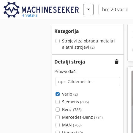
Hrvatska
Kategorija
Strojevi za obradu metala i
alatni strojevi
(2)
Detalji stroja
Proizvođač:
Vario
(2)
Siemens
(806)
Benz
(786)
Mercedes-Benz
(784)
MAN
(768)
Linde
(540)