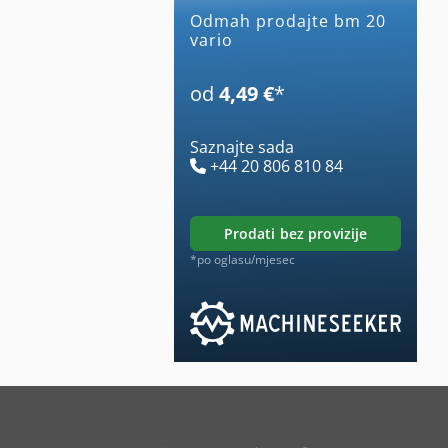
Odmah prodajte bm 20
vario
od
4,49 €
*
Saznajte sada
+44 20 806 810 84
prodati bez provizije
*po oglasu/mjesec