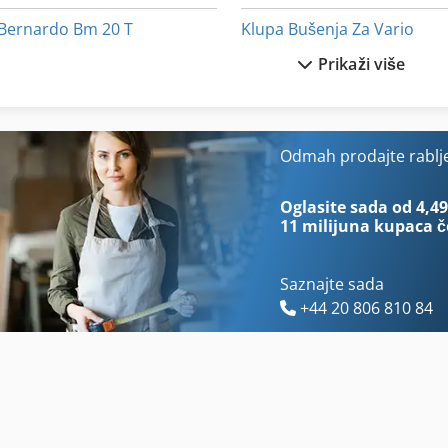
Bernardo Bm 20 T
Klupa Bušenja Za Vario
Prikaži više
Bernardo Bm 20 Vario
Mvh 5 1 4 B
Bernardo Tb 16 Vario
Okvir Za
Dmu 200
Okvir Za Prikaz
Odmah prodajte rablj
Elmag Kbm 16 T Vario
Okviri Za
Oglasite sada od 4,49
11 milijuna kupaca
č
Saznajte sada
+44 20 806 810 84