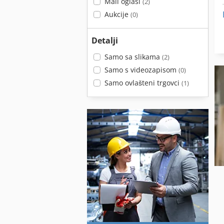
Mali oglasi
(2)
Aukcije
(0)
Detalji
Samo sa slikama
(2)
Samo s videozapisom
(0)
Samo ovlašteni trgovci
(1)