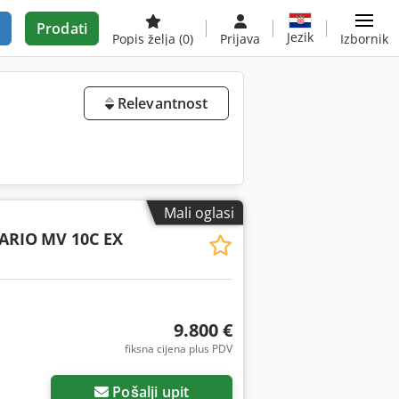
Prodati
Jezik
Popis želja
(0)
Prijava
Izbornik
Relevantnost
Mali oglasi
ARIO
MV 10C EX
9.800 €
fiksna cijena plus PDV
Pošalji upit