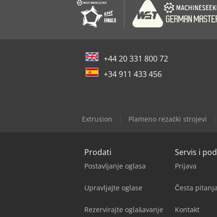
+44 20 331 800 72
+34 911 433 456
Extrusion
Plameno rezački strojevi
Prodati
Servis i po
Postavljanje oglasa
Prijava
Upravljajte oglase
Česta pitan
Rezervirajte oglašavanje
Kontakt