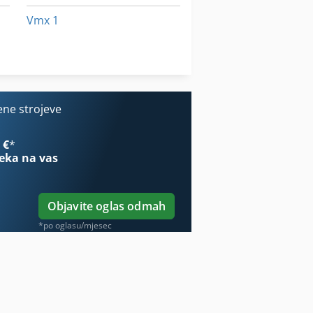
Vmx 1
Vodu Za
Za Vise-Okretni
ene strojeve
 €
*
eka na vas
Objavite oglas odmah
*po oglasu/mjesec