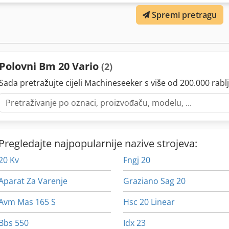
Spremi pretragu
Polovni Bm 20 Vario
(2)
Sada pretražujte cijeli Machineseeker s više od 200.000 rablj
Pregledajte najpopularnije nazive strojeva:
20 Kv
Fngj 20
Aparat Za Varenje
Graziano Sag 20
Avm Mas 165 S
Hsc 20 Linear
Bbs 550
Idx 23