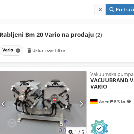
Pretraži
Rabljeni Bm 20 Vario na prodaju
(2)
Vario
Ukloni sve filtre
Vakuumska pumpa
VACUUBRAND V
VARIO
Borken
970 km
1
/
5