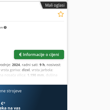
o stanje: Novo Vrsta prednjih guma:
Mali oglasi
liuretan Dcjdpfjwi Acgjx Ai Ask Stanje
0 Ah Vrsta baterije: litij-ionska Godina
i slobodni hod, CE certifikat, Litij-
km
Informacije o cijeni
vodnje:
2024
, radni sati:
9 h
, nosivost:
, vrsta goriva:
dizel
, vrsta jarbola:
ina nosača vilica:
1.190 mm
, duljina
.750 mm
, vrsta pogona:
Diesel
, širina
O klasa: ISO klasa 3 = 2.500 - 4.999 kg
anje: novo vozilo Tehničko stanje: novo
ene strojeve
Dodey U R Dcspfx Ai Aeck Prednje gume
eličina: 6.50x10 Stražnje gume stanje:
 €
*
adna svjetla prednja, rešetka za zaštitu
eka na vas