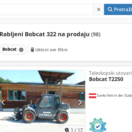
Pretraži
Rabljeni Bobcat 322 na prodaju
(98)
Bobcat
Ukloni sve filtre
Teleskopski utovar
Bobcat
T2250
Sankt Veit in der Süd
1
/
17