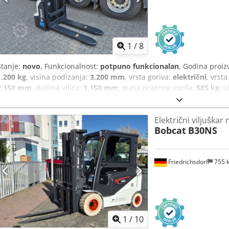
1
/
8
Stanje:
novo
, Funkcionalnost:
potpuno funkcionalan
, Godina proiz
1.200 kg
, visina podizanja:
3.200 mm
, vrsta goriva:
električni
, vrsta
2.150 mm
, duljina vilica:
1.150 mm
, masa praznog vozila:
585 kg
, 
pogona:
Elektro
, širina konstrukcije:
800 mm
, Visokopodizni viličar
180 mm Debljina vilica: 60 mm Tip jarbola: Duplex Stanje: Novo Teh
Električni viljuškar
Ask Prednji kotači tip: Poliuretan Stanje prednjih kotača: 80 - 100% S
Bobcat
B30NS
stražnjih kotača: 80 - 100% Baterija volt: 24V Baterija Ah: 60Ah Tip b
baterije: 2026 Stanje baterije: 80 - 100% CE certifikat, Litij-ionska b
Friedrichsdorf
755 
1
/
10