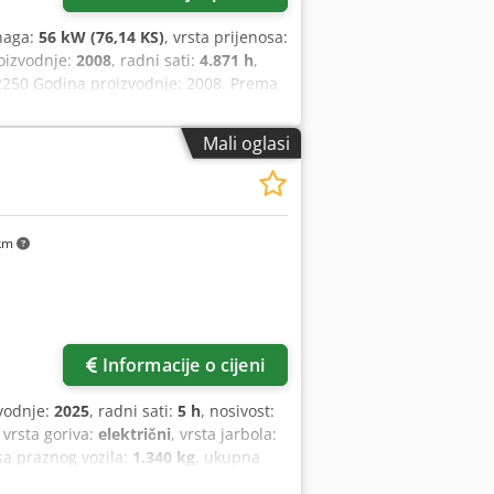
naga:
56 kW (76,14 KS)
, vrsta prijenosa:
oizvodnje:
2008
, radni sati:
4.871 h
,
2250 Godina proizvodnje: 2008. Prema
ara Snaga: 56 kW 2 stupnja hidrostatike
 Aszr En Iji Ask - mehanički brzi
Mali oglasi
 na sva četiri kotača - 3 načina
ag - kabina s grijanjem - sustav
uma - uključujući odobrenje za
 Moguća je i povoljna dostava! Uz
km
Informacije o cijeni
vodnje:
2025
, radni sati:
5 h
, nosivost:
, vrsta goriva:
električni
, vrsta jarbola:
sa praznog vozila:
1.340 kg
, ukupna
mm
, Paletni viličar Težište tereta: 600