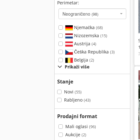
Perimetar:
Neograničeno
(98)
Njemačka
(68)
Nizozemska
(15)
Austrija
(4)
Češka Republika
(3)
Belgija
(2)
Prikaži više
Stanje
Novi
(55)
Rabljeno
(43)
Prodajni format
Mali oglasi
(96)
Aukcije
(2)