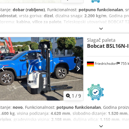
Stanje:
dobar (rabljeno)
, Funkcionalnost:
potpuno funkcionalan
, s
hidrostat
, vrsta goriva:
dizel
, dizalna snaga:
2.200 kg/m
, Godina pr
Oprema:
kabina, vilice za palete
, Teleskopski utovarivač BOBCAT T
brojaču: 4.871 radni sat Nosivost: 2,2 tone Visina podizanja: 5 met
Visina: samo 198 cm Širina: samo 190 cm - uključujući vilicu Dcedpfx
Slagač paleta
sustav za izmjenu priključaka - dodatni krug do nosača vilice - pogon
Bobcat
BSL16N-I
upravljanja - upravljanje pomoću džojstika - kamera za vožnju unatr
osvjetljenja sa žmigavcima - odmah spreman za upotrebu - dobra g
cestovnu upotrebu (Nizozemska) Prodajna cijena: 21.900,00 € (neto)
Friedrichsdorf
755 
doplatu, moguće i s novom lopatom ili novom radnom košarom!
1
/
9
Stanje:
novo
, Funkcionalnost:
potpuno funkcionalan
, Godina proiz
1.600 kg
, visina podizanja:
4.620 mm
, slobodno dizanje:
1.520 mm
triplex
, građevinska visina:
2.108 mm
, duljina vilica:
1.150 mm
, ma
duljina:
1.964 mm
, vrsta pogona:
Elektro
, širina konstrukcije:
820 