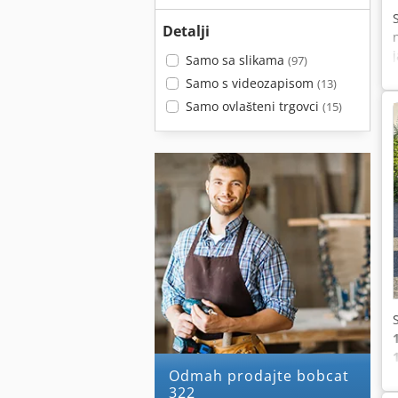
Detalji
Samo sa slikama
(97)
Samo s videozapisom
(13)
Samo ovlašteni trgovci
(15)
Odmah prodajte bobcat
322