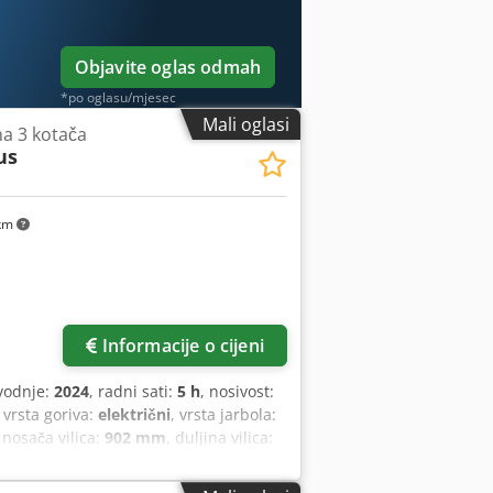
unutarnje ogledalo, vanjsko ogledalo,
Objavite oglas odmah
*po oglasu/mjesec
Mali oglasi
 na 3 kotača
us
km
Informacije o cijeni
vodnje:
2024
, radni sati:
5 h
, nosivost:
, vrsta goriva:
električni
, vrsta jarbola:
a nosača vilica:
902 mm
, duljina vilica:
mm
, vrsta pogona:
Elektro
, širina
ćenja: 500 Širina vilice: 100 mm