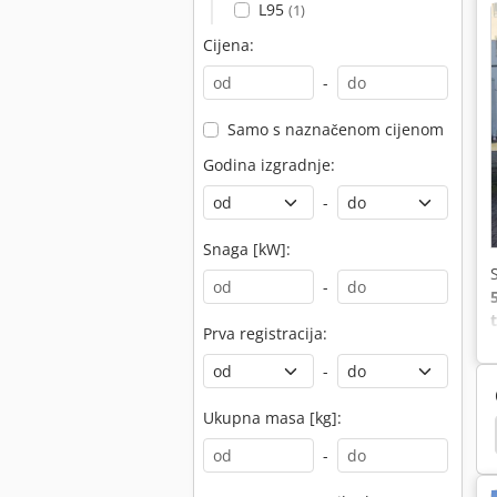
L95
(1)
Cijena:
-
Samo s naznačenom cijenom
Godina izgradnje:
-
Snaga [kW]:
-
Prva registracija:
v
-
Ukupna masa [kg]:
čari Dizel
Viličari Lopatu
Linde H50D
Heli
-