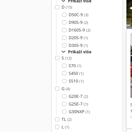
Prikaži više
D
(15)
D50C-9
(3)
D90S-9
(2)
D160S-9
(2)
D20S-9
(1)
D30S-9
(1)
Prikaži više
S
(12)
S70
(1)
S450
(1)
S510
(1)
G
(4)
G20E-7
(2)
G25E-7
(1)
G30NXP
(1)
TL
(2)
L
(1)