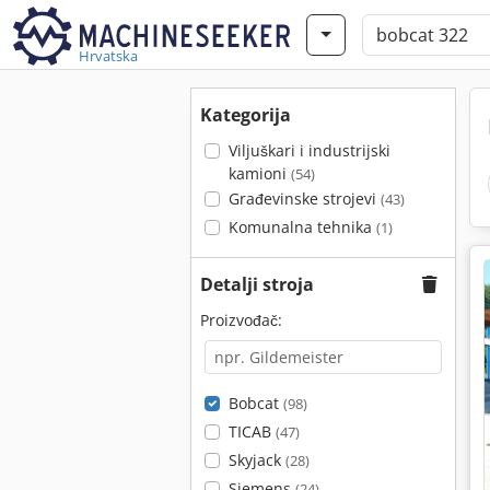
Hrvatska
Kategorija
Viljuškari i industrijski
kamioni
(54)
Građevinske strojevi
(43)
Komunalna tehnika
(1)
Detalji stroja
Proizvođač:
Bobcat
(98)
TICAB
(47)
Skyjack
(28)
Siemens
(24)