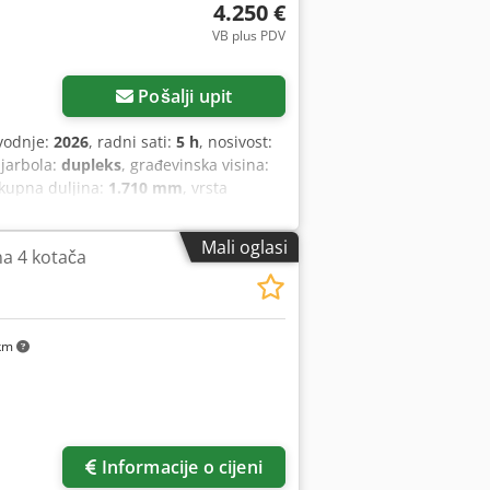
4.250 €
VB plus PDV
Pošalji upit
vodnje:
2026
, radni sati:
5 h
, nosivost:
 jarbola:
dupleks
, građevinska visina:
ukupna duljina:
1.710 mm
, vrsta
 Težište tereta: 600 mm Širina vilica:
ničko stanje: Novo Dcedpfjy Uz Sqsx Ai
Mali oglasi
 na 4 kotača
tražnji kotači tip: Poliuretan Stanje
aterije: Litij-ionska Godina proizvodnje
aterija bez održavanja 24 V
km
Informacije o cijeni