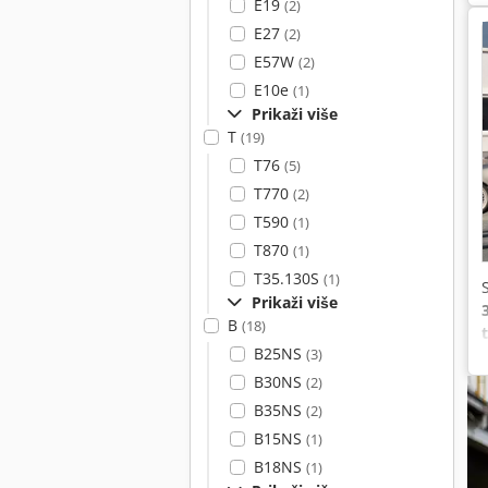
E19
(2)
E27
(2)
E57W
(2)
E10e
(1)
Prikaži više
T
(19)
T76
(5)
T770
(2)
T590
(1)
T870
(1)
T35.130S
(1)
Prikaži više
B
(18)
B25NS
(3)
v
B30NS
(2)
B35NS
(2)
B15NS
(1)
B18NS
(1)