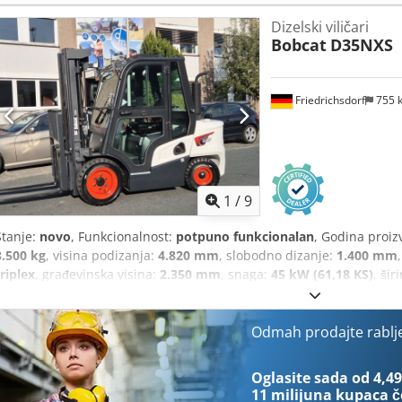
Širina vilice: 560 mm Vrsta jarbola: Trostruki Stanje: Novo Tehničk
Dizelski viličari
poliuretan Stanje prednjih guma: 80 - 100% Vrsta stražnjih guma: po
Bobcat
D35NXS
stražnjih guma: 80 - 100% Napon baterije: 24V Kapacitet baterije: 15
proizvodnje baterije: 2025 Status baterije: 80 - 100% Početni hod, pun
ionska baterija bez održavanja,
Friedrichsdorf
755 
1
/
9
Stanje:
novo
, Funkcionalnost:
potpuno funkcionalan
, Godina proiz
3.500 kg
, visina podizanja:
4.820 mm
, slobodno dizanje:
1.400 mm
triplex
, građevinska visina:
2.350 mm
, snaga:
45 kW (61,18 KS)
, šir
ilica:
1.200 mm
, masa praznog vozila:
4.850 kg
, ukupna duljina:
2
konstrukcije:
1.290 mm
, Dizelski viličar Težišna točka tereta: 500 IS
Tip jarbola: Triplex Mjenjač: pretvarač momenta Klasa brzine: 20 St
Odmah prodajte rablj
Prednje gume tip: superelastične Prednje gume veličina: 28-9 x15 
stanje: 80 - 100% Stražnje gume tip: superelastične Stražnje gume v
Oglasite sada od 4,49
80 - 100% Bočni pomak, 3. ventil, 4. ventil, radna svjetla stražnja, r
11 milijuna kupaca
č