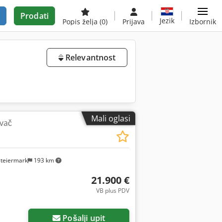
Prodati
Jezik
Popis želja
(0)
Prijava
Izbornik
Relevantnost
Mali oglasi
ivač
steiermark
193 km
21.900 €
VB plus PDV
Pošalji upit