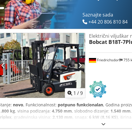
tereta, potpuno zatvorena kabina, puni slobodni hod, CE certifikat, 
rotirajuće svjetlo, brisač,
Saznajte sada
+44 20 806 810 84
Električni viljuškar
Bobcat
B18T-7Pl
Friedrichsdorf
755 
1
/
9
Stanje:
novo
, Funkcionalnost:
potpuno funkcionalan
, Godina proiz
1.800 kg
, visina podizanja:
4.750 mm
, slobodno dizanje:
1.540 mm
triplex
, građevinska visina:
2.130 mm
, snaga:
6 kW (8,16 KS)
, širin
1.200 mm
, masa praznog vozila:
3.250 kg
, ukupna duljina:
1.991 
konstrukcije:
1.090 mm
, Električni viličar na 3 kotača Centar optere